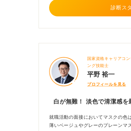
また、サイズが大きすぎたり小さす
診断ス
を選ぶことが非常に大事です。面接
周囲との調和を意識することが最も
0
国家資格キャリアコン
ング技能士
平野 裕一
プロフィールを見る
白が無難！ 淡色で清潔感を
就職活動の面接においてマスクの色
薄いベージュやグレーのプレーンマ