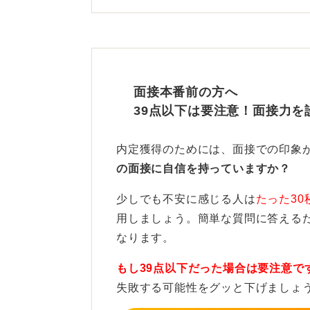
特に、顔色が悪く見えることを懸念
ぶのも良いです。
採用担当者は、あなたの話す内容とと
面接本番前の方へ
しなみを見ているといわれているた
39点以下は要注意！面接力を
す。
内定獲得のためには、面接での印象
素材とサイズに注意しよう！
の面接に自信を持っていますか？
一方で、ウレタンなどの素材や布の
少しでも不安に感じる人は
たった30
ィルター性能に疑問を持たれたりす
用しましょう。簡単な質問に答える
なります。
黒や濃い色、柄つきのものも、個性
ので避けたほうが良いです。実際、
もし39点以下だった場合は要注意で
ーなどの淡い色を選ぶようにとアド
失敗する可能性をグッと下げましょ