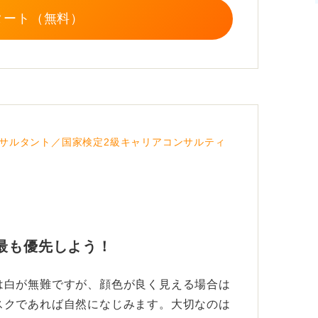
ぎたりせず、自分の顔のサイズに合ったもの
タート（無料）
においては、派手さや流行よりも、清潔感と
大切です。
サルタント／国家検定2級キャリアコンサルティ
最も優先しよう！
は白が無難ですが、顔色が良く見える場合は
スクであれば自然になじみます。大切なのは