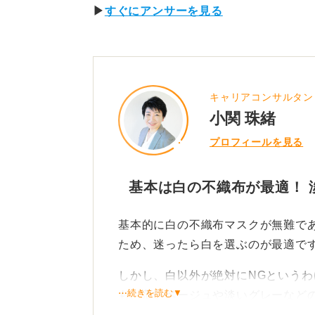
▶
すぐにアンサーを見る
キャリアコンサルタン
小関 珠緒
プロフィールを見る
基本は白の不織布が最適！ 
基本的に白の不織布マスクが無難で
ため、迷ったら白を選ぶのが最適で
しかし、白以外が絶対にNGという
⋯続きを読む▼
も、薄いベージュや淡いグレーなど
あれば着用しても問題はありません