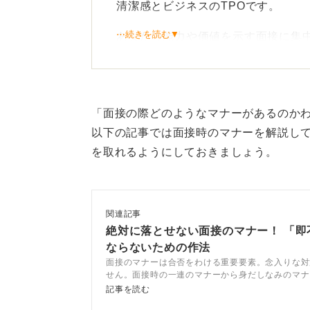
清潔感とビジネスのTPOです。
⋯続きを読む▼
あなたの能力や価値を示す面接に集
とは配慮となりますが、ビジネスの
ることが最も優先されます。
素材は不織布が推奨！ 目元
「面接の際どのようなマナーがあるのか
以下の記事では面接時のマナーを解説し
ただし、実際にもマスクの色で悩む
を取れるようにしておきましょう。
バイスしている、高印象を与えるた
1.色：ごく薄いベージュ、グレーな
関連記事
濃い色、派手な柄物は避けてくださ
絶対に落とせない面接のマナー！ 「即
ならないための作法
2.素材：衛生面やきちんとした感覚
面接のマナーは合否をわける重要要素。念入りな対
推奨されます。
せん。面接時の一連のマナーから身だしなみのマナ
アコンサルタントが徹底解説します。集団面接やW
記事を読む
3.マナー：マスクで表情がわかりに
ーも紹介するので、参考にしてください。