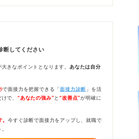
している場合は、顔色を明るく見せる色を選
もに、TPOをわきまえた清潔感のある身だ
め、常識的な範囲内で判断することが大切で
診断してください
が大きなポイントとなります。
あなたは自分
 布やウレタンは避けて清潔感を重視！
マスクは、カジュアルな印象を与えたり、フ
秒
で面接力を把握できる「
面接力診断
」を活
る可能性があるため、面接には向きません。
だけで、
“あなたの強み”
と
“改善点”
が明確に
的すぎたりビジネスには合わなかったりする
不織布で、真っ白か、ベージュ、ライトグレ
す。
今すぐ診断で面接力をアップし、就職で
バイスをしています。
う。