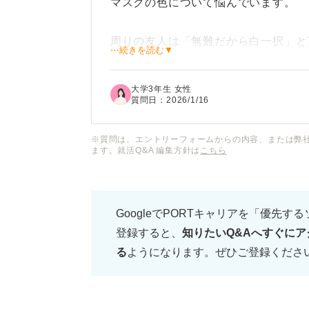
マスクの色について悩んでいます。
周りの友人は「無難だから白一択」と
⋯続きを読む▼
やグレーのマスクを愛用していて、白
大学3年生 女性
面接官に与える印象を考えると、白以
質問日：
2026/1/16
避けるべきでしょうか？ また、不織
るのか知りたいです。
※質問は、エントリーフォームからの内容、または弊
ます。就活Q&A 編集方針は
こちら
面接で好印象を与えるためのマスクの
について、アドバイスをいただけると
GoogleでPORTキャリアを「優先す
登録すると、
知りたいQ&Aへすぐにア
る
ようになります。ぜひご登録くださ