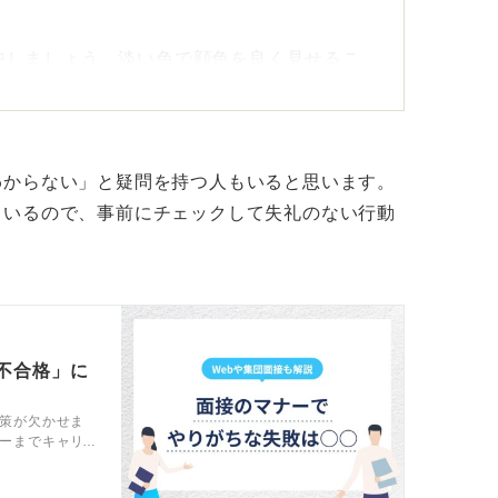
中しましょう。淡い色で顔色を良く見せるこ
場では信頼感のあるきちんとした形で使用す
を意識して笑顔で話そう！
わからない」と疑問を持つ人もいると思います。
ているので、事前にチェックして失礼のない行動
学生は多くいます。その際、学生に直接アド
めの基準は次のとおりです。
ど、肌なじみが良い淡色に限定します。黒や
い。
不合格」に
から、ウレタンや布ではなく不織布マスクが
策が欠かせま
ーまでキャリ
EB面接のマナ
くい分、目元を意識して笑顔を作る練習をし