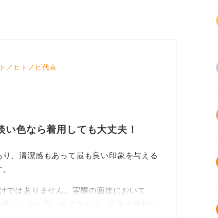
ト／ヒトノビ代表
淡い色なら着用しても大丈夫！
あり、清潔感もあって最も良い印象を与える
す。
わけではありません。実際の面接において
の肌なじみの良い色であれば、不織布素材で
。