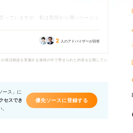
言っていますが、私は普段から薄いベージュ
だと顔色が悪く見える気がしてしまいます。
2
人のアドバイザーが回答
外の淡い色のマスクは、就活の場ではやはり
布以外のウレタンなどの素材は印象が悪くな
社が就活相談を実施する過程の中で寄せられた内容を公開してい
色や種類選びの基準、あるいは避けるべき色
嬉しいです。
るソース」に
優先ソースに登録する
クセスでき
い。