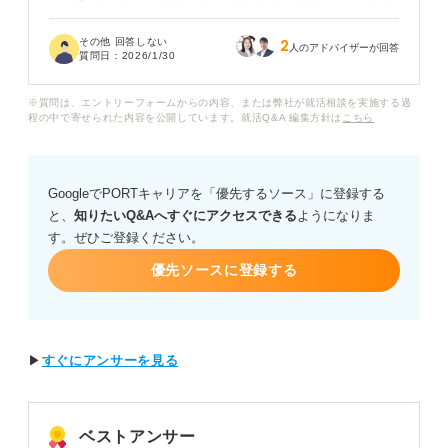
土日祝日が休みとは限らない業界もありますし、年間休
日が具体的にどれくらいあれば、無理なくプライベート
その他 回答しない
2
の時間を確保しながら働けるのか、目安がわかりませ
人のアドバイザーが回答
質問日：
2026/1/30
ん。
※質問は、エントリーフォームからの内容、または弊社が就活相談を実施する過
休日が少ない会社でも、実際に働いている人の話を聞く
程の中で寄せられた内容を公開しています。就活Q&A 編集方針は
こちら
と「そこまで大変ではない」という意見もあって、募集
要項の数字だけでは判断できないのではないかと不安で
す。
GoogleでPORTキャリアを「優先するソース」に登録する
と、
知りたいQ&Aへすぐにアクセスできる
ようになりま
キャリアコンサルタントの方に、募集要項に記載されて
す。ぜひご登録ください。
いる休日の種類の正しい見方や、自分が無理なく働くた
めの休日数の目安について、具体的なアドバイスをお願
優先ソースに登録する
いします。
▶
すぐにアンサーを見る
ベストアンサー