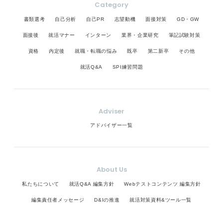
Category
書類選考
自己分析
自己PR
志望動機
面接対策
GD・GW
面接後
就活マナー
インターン
業界・企業研究
筆記試験対策
資格
内定後
就職・転職の悩み
既卒
第二新卒
その他
就活Q&A
SPI練習問題
Adviser
アドバイザー一覧
About Us
私たちについて
就活Q&A 編集方針
Webテストコンテンツ 編集方針
編集責任者メッセージ
D&Iの推進
就活対策資料&ツール一覧