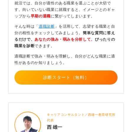
な募集要項になっているときは、少し注意して見るほう
就活では、自分が適性のある職業を選ぶことが大切で
が良いかもしれません。
す。向いていない職業に就職すると、イメージとのギャ
ップから
早期の退職
に繋がってしまいます。
1
そんな時は「
適職診断
」を活用して、志望する職業と自
分の相性をチェックしてみましょう。
簡単な質問に答え
るだけで、
あなたの強み・弱みを分析して、
ぴったりの
職業を診断
できます。
適職診断で強み・弱みを理解し、自分がどんな職業に適
性があるのか知りましょう。
診断スタート（無料）
キャリアコンサルタント／西雄一教育研究所
代表
西 雄一