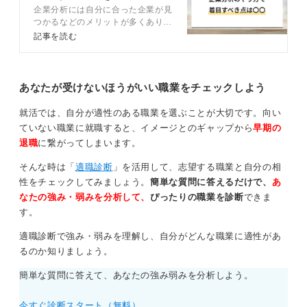
企業分析には自分に合った企業が見
注意点を解説
0
つかるなどのメリットが多くありま
す。また集めた企業情報をうまく活
記事を読む
用することで、就活を効率的に進め
ることができますよ。この記事で
は、企業分析の正しいやり方から効
率化のコツまでキャリアコンサルタ
あなたが受けないほうがいい職業をチェックしよう
ントとともに徹底解説します。
就活では、自分が適性のある職業を選ぶことが大切です。向い
ていない職業に就職すると、イメージとのギャップから
早期の
退職
に繋がってしまいます。
そんな時は「
適職診断
」を活用して、志望する職業と自分の相
性をチェックしてみましょう。
簡単な質問に答えるだけで、
あ
なたの強み・弱みを分析して、
ぴったりの職業を診断
できま
す。
適職診断で強み・弱みを理解し、自分がどんな職業に適性があ
るのか知りましょう。
簡単な質問に答えて、あなたの強み弱みを分析しよう。
今すぐ診断スタート（無料）