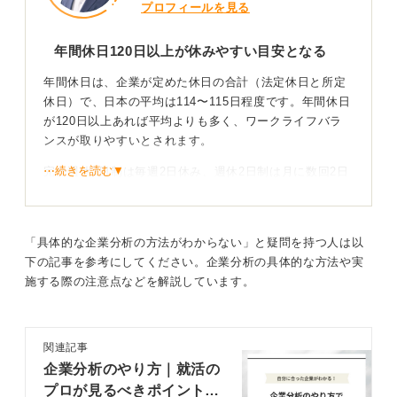
プロフィールを見る
年間休日120日以上が休みやすい目安となる
年間休日は、企業が定めた休日の合計（法定休日と所定
休日）で、日本の平均は114〜115日程度です。年間休日
が120日以上あれば平均よりも多く、ワークライフバラ
ンスが取りやすいとされます。
⋯続きを読む▼
完全週休2日制は毎週2日休み、週休2日制は月に数回2日
休みがある場合を指します。
休日取得の実態を確認！ 業界の特性も考慮しよう
「具体的な企業分析の方法がわからない」と疑問を持つ人は以
下の記事を参考にしてください。企業分析の具体的な方法や実
休日の日数だけでなく、祝日の休みや長期休暇の有無、
施する際の注意点などを解説しています。
業界の特性（サービス業は土日休みでないことが多いな
ど）を考慮し、休日取得の実態をさまざまなツールで確
認することが重要です。
関連記事
プライベートの時間を確保したい場合は、年間休日が
企業分析のやり方｜就活の
120日以上を目安にしましょう。
プロが見るべきポイントや