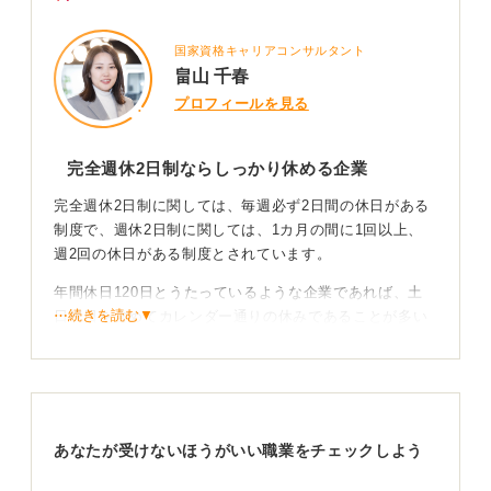
国家資格キャリアコンサルタント
畠山 千春
プロフィールを見る
完全週休2日制ならしっかり休める企業
完全週休2日制に関しては、毎週必ず2日間の休日がある
制度で、週休2日制に関しては、1カ月の間に1回以上、
週2回の休日がある制度とされています。
年間休日120日とうたっているような企業であれば、土
⋯続きを読む▼
日祝日を含めてカレンダー通りの休みであることが多い
ため、十分と考えて良いのではないかと思います。
年間休日105日以下は注意すべき
ちなみに、法定の最低ラインは年間105日とされていま
あなたが受けないほうがいい職業をチェックしよう
す。ですので、もし年間休日日数が105日を下回るよう