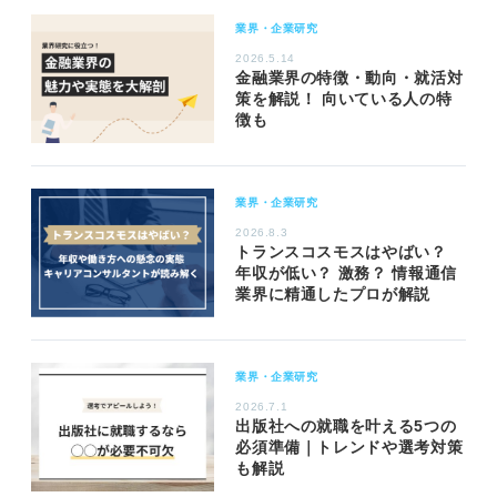
業界・企業研究
2026.5.14
金融業界の特徴・動向・就活対
策を解説！ 向いている人の特
徴も
業界・企業研究
2026.8.3
トランスコスモスはやばい？
年収が低い？ 激務？ 情報通信
業界に精通したプロが解説
業界・企業研究
2026.7.1
出版社への就職を叶える5つの
必須準備｜トレンドや選考対策
も解説