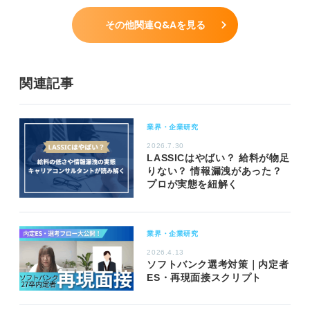
その他関連Q&Aを見る
関連記事
業界・企業研究
2026.7.30
LASSICはやばい？ 給料が物足
りない？ 情報漏洩があった？
プロが実態を紐解く
業界・企業研究
2026.4.13
ソフトバンク選考対策｜内定者
ES・再現面接スクリプト