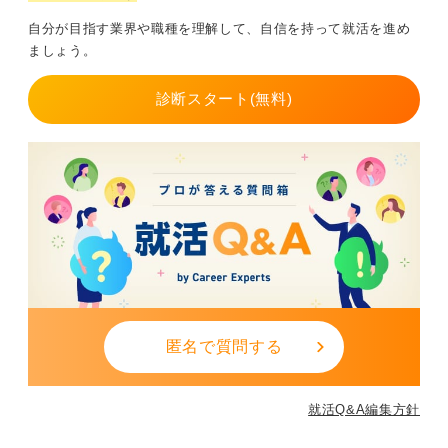
題解決力を強みとして結びつけることが重要です。SEの
自分が目指す業界や職種を理解して、自信を持って就活を進め
仕事は技術力だけでなく、顧客やチームとの連携が不可
ましょう。
欠だからです。
面接では「未経験なので不安」ではなく「〇〇を学習
診断スタート(無料)
し、△△を理解したうえでSEとして〜に貢献したい」
と、学びと成長の意思を具体的に語ると説得力が高まり
ます。
入社後の意欲と将来の貢献を具体的に伝えることが大切
です。
またSIer・ソフトウェア企業・自社開発など志望先の領
域を早めに整理し、説明会やOB訪問で業務理解を深める
ことも内定への最も近道です。
文系でも準備次第で十分にSE職を目指せます。
匿名で質問する
0
就活Q&A編集方針