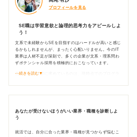
プロフィールを見る
SE職は学習意欲と論理的思考力をアピールしよ
う！
文系で未経験からSEを目指すのはハードルが高いと感じ
るかもしれませんが、まったく心配いりません。今のIT
業界は人材不足が深刻で、多くの企業が文系・理系問わ
ずポテンシャル採用を積極的におこなっています。
⋯続きを読む▼
企業が未経験者に求めているのは、現時点でのプログラ
ミングスキルではありません。
入社後に技術を習得していける学習意欲、論理的に物事
を考えられる論理的思考力、そしてチームでシステムを
作り上げるためのコミュニケーション能力です。
あなたが受けないほうがいい業界・職種を診断しよ
就活の方法としては、まず教育制度が充実している企業
う
を中心に探してみましょう。面接では「なぜ文系からあ
えてIT業界を目指すのか」という志望動機が必ず聞かれ
就活では、自分に合った業界・職種が見つからず悩むこ
ます。