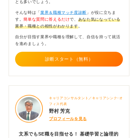
とも多いでしょう。
「IT でこんな課題を解決したい」という熱意を、自分の
そんな時は「
業界＆職種マッチ度診断
」が役に立ちま
言葉で語れるように準備してください。
す。
簡単な質問に答えるだけ
で、
あなた気になっている
業界・職種との相性がわかります
。
また
ITパスポート
などの基礎的な資格の勉強を始めてみ
たり、無料の学習サイトで少しプログラミングに触れて
自分が目指す業界や職種を理解して、自信を持って就活
みたりするのもおすすめです。
を進めましょう。
入社前に「ITの基礎知識」を身に付けよう！
診断スタート（無料）
PCに開発環境を整え無料教材や公式チュートリアルでア
ルゴリズムの初歩、Gitの基本、SQLのCRUD、HTTPの
仕組みなどに触れておけると良いでしょう。
「未経験ですが、興味を持って行動しています」という
キャリアコンサルタント／キャリアシンク･オ
強力なアピールになります。
フィス代表
野村 芳克
求人の選び方は、教育体制やコードレビューの有無、テ
ストやドキュメントの文化を重視し、未経験可の自社開
プロフィールを見る
発・受託・社内SEなど複数トラックで受けて比較検討す
るのがおすすめです。
文系でもSE職を目指せる！ 基礎学習と論理的