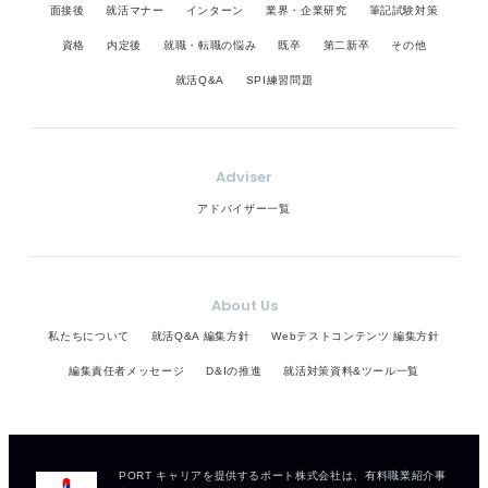
面接後
就活マナー
インターン
業界・企業研究
筆記試験対策
資格
内定後
就職・転職の悩み
既卒
第二新卒
その他
就活Q&A
SPI練習問題
Adviser
アドバイザー一覧
About Us
私たちについて
就活Q&A 編集方針
Webテストコンテンツ 編集方針
編集責任者メッセージ
D&Iの推進
就活対策資料&ツール一覧