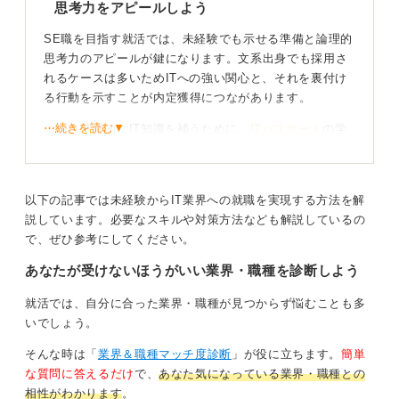
思考力をアピールしよう
内定がゴールではなく、学習と実務のサイクルに早く入
ることを目標にすると入社後の伸びが違ってきます。
SE職を目指す就活では、未経験でも示せる準備と論理的
思考力のアピールが鍵になります。文系出身でも採用さ
0
れるケースは多いためITへの強い関心と、それを裏付け
る行動を示すことが内定獲得につながあります。
⋯続きを読む▼
まずは基礎的なIT知識を補うために、
ITパスポート
の学
習や、無料のプログラミング学習サイト（
Progate
・
ドッ
トインストール
）を活用し、学習姿勢を示しましょう。
実務経験ではなく、自分で調べて試し理解を深める力が
以下の記事では未経験からIT業界への就職を実現する方法を解
評価されます。この主体的な学習姿勢が、入社後の成長
説しています。必要なスキルや対策方法なども解説しているの
を期待させる材料となります。
で、ぜひ参考にしてください。
あなたが受けないほうがいい業界・職種を診断しよう
SEの仕事の本質を理解し文系的な強みをつなげよう
就活では、自分に合った業界・職種が見つからず悩むことも多
就活を進めるうえでは、SEの仕事が、要件整理→設計→
いでしょう。
開発→テスト→運用という工程で成り立つ点を理解しま
そんな時は「
業界＆職種マッチ度診断
」が役に立ちます。
簡単
しょう。
な質問に答えるだけ
で、
あなた気になっている業界・職種との
特に文系学生はコミュニケーション力・文章化能力・問
相性がわかります
。