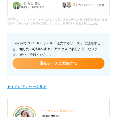
大学3年生 男性
2
人のアドバイザーが回答
質問日：
2026/2/2
文系や未経験からSE職を目指す場合、どのように就活を
進めていくべきでしょうか？
※質問は、エントリーフォームからの内容、または弊社が就活相談を実施する過
程の中で寄せられた内容を公開しています。就活Q&A 編集方針は
こちら
アピールすべきスキルや、面接での注意点など具体的に
教えてください。
GoogleでPORTキャリアを「優先するソース」に登録する
と、
知りたいQ&Aへすぐにアクセスできる
ようになりま
す。ぜひご登録ください。
優先ソースに登録する
▶すぐにアンサーを見る
キャリアコンサルタント
高尾 有沙