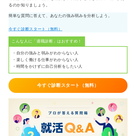
があります。
るのか知りましょう。
日本で比較的古くから展開しているデロイト、財務会計
簡単な質問に答えて、あなたの強み弱みを分析しよう。
においては国内トップクラスのPwC、どちらかというと
個人の裁量の幅が多いKPMG、ベンチャー気質のEYとい
今すぐ診断スタート（無料）
うように、同じ業種でもそれぞれに個性があります。会
社説明会やインターンなどで違いを見極めましょう。
こんな人に「適職診断」はおすすめ！
「Big4＝とにかくすごい会社」ととらえがちですが、大
・自分の強みと弱みがわからない人
切なのは自分がどんな仕事をしたいか、どんな環境で力
・楽しく働ける仕事がわからない人
を伸ばしたいかです。
・時間をかけずに自己分析をしたい人
ネームバリューだけでなく、業務内容や社風まで含めて
理解していくと、企業研究がぐっと立体的になります
今すぐ診断スタート（無料）
よ。 焦らず、一つずつ整理していきましょう。
0