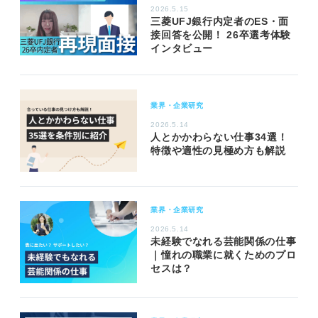
2026.5.15
三菱UFJ銀行内定者のES・面
接回答を公開！ 26卒選考体験
インタビュー
業界・企業研究
2026.5.14
人とかかわらない仕事34選！
特徴や適性の見極め方も解説
業界・企業研究
2026.5.14
未経験でなれる芸能関係の仕事
｜憧れの職業に就くためのプロ
セスは？