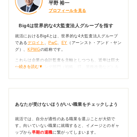
平野 裕一
プロフィールを見る
Big4は世界的な4大監査法人グループを指す
就活におけるBig4とは、世界的な4大監査法人グループ
である
デロイト
、
PwC
、
EY
（アーンスト・アンド・ヤン
グ）、
KPMG
の総称です。
これらは企業の会計監査を主軸としつつも、近年は巨大
⋯続きを読む▼
なコンサルティング部門（戦略、IT、業務改善など）を
抱えており、総合的な課題解決能力と世界的なブランド
力を誇っています。
部門ごとの特徴を理解してキャリアを築こう
あなたが受けないほうがいい職業をチェックしよう
これらのグループは、上場企業の監査や経営課題の解決
を担うため、就活市場で非常に高い地位を確立していま
就活では、自分が適性のある職業を選ぶことが大切で
す。
す。向いていない職業に就職すると、イメージとのギャ
ップから
早期の退職
に繋がってしまいます。
ただ、同じグループ内でも監査部門とコンサルティング