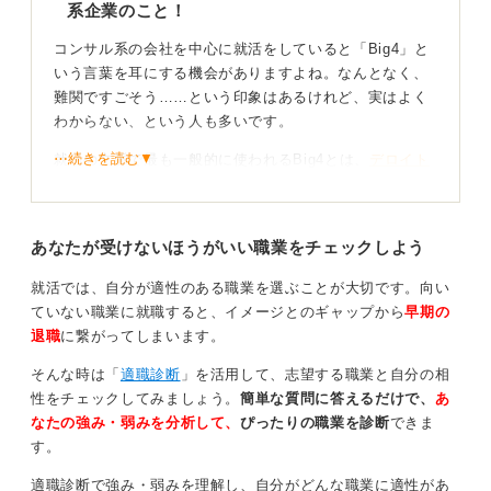
系企業のこと！
コンサル系の会社を中心に就活をしていると「Big4」と
いう言葉を耳にする機会がありますよね。なんとなく、
難関ですごそう……という印象はあるけれど、実はよく
わからない、という人も多いです。
⋯続きを読む▼
就活の文脈で最も一般的に使われるBig4とは、
デロイト
トーマツ コンサルティング合同会社
、
PwCコンサルティ
ング合同会社
、
KPMGコンサルティング株式会社
、
EYア
ドバイザリー・アンド・コンサルティング株式会社
の4つ
あなたが受けないほうがいい職業をチェックしよう
の外資系企業を指します。
就活では、自分が適性のある職業を選ぶことが大切です。向い
おもに、コンサルティング、監査、税務、アドバイザリ
ていない職業に就職すると、イメージとのギャップから
早期の
ーといった専門サービスを提供している会社です。
退職
に繋がってしまいます。
ネームバリューに囚われず、自分が成長できる環境
そんな時は「
適職診断
」を活用して、志望する職業と自分の相
を選ぼう
性をチェックしてみましょう。
簡単な質問に答えるだけで、
あ
なたの強み・弱みを分析して、
ぴったりの職業を診断
できま
それぞれに共通しているのは、企業の経営課題を専門性
す。
で支えるという点です。一方で、強みやカラーには違い
適職診断で強み・弱みを理解し、自分がどんな職業に適性があ