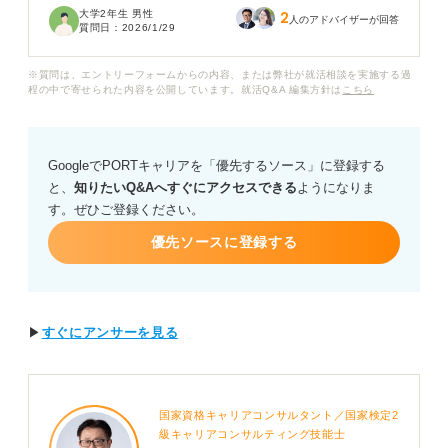
大学2年生 男性
2
人のアドバイザーが回答
質問日：
2026/1/29
Big4についてきちんと理解しておきたいのですが、就活
で使われる場合、最も一般的に指す企業名は何でしょう
※質問は、エントリーフォームからの内容、または弊社が就活相談を実施する過
か？ また、それぞれの企業や業界の特徴や違いについて
程の中で寄せられた内容を公開しています。就活Q&A 編集方針は
こちら
も知っておきたいです。
GoogleでPORTキャリアを「優先するソース」に登録する
と、
知りたいQ&Aへすぐにアクセスできる
ようになりま
す。ぜひご登録ください。
優先ソースに登録する
▶
すぐにアンサーを見る
国家資格キャリアコンサルタント／国家検定2
級キャリアコンサルティング技能士