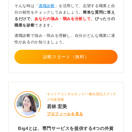
部門では業務内容や求められるスキルが異なります。
そんな時は「
適職診断
」を活用して、志望する職業と自
分の相性をチェックしてみましょう。
簡単な質問に答え
Big4はトップレベルの人材を求める難関企業群ですが、
るだけで、
あなたの強み・弱みを分析して、
ぴったりの
ここでのキャリア形成は将来的に大きな財産となるもの
職業を診断
できます。
です。
適職診断で強み・弱みを理解し、自分がどんな職業に適
0
性があるのか知りましょう。
診断スタート（無料）
キャリアコンサルタント/一般社団法人テツナ
グ代表理事
若林 宏美
プロフィールを見る
Big4とは、専門サービスを提供する4つの外資