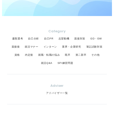
Category
書類選考
自己分析
自己PR
志望動機
面接対策
GD・GW
面接後
就活マナー
インターン
業界・企業研究
筆記試験対策
資格
内定後
就職・転職の悩み
既卒
第二新卒
その他
就活Q&A
SPI練習問題
Adviser
アドバイザー一覧