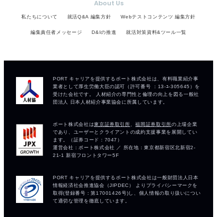
About Us
私たちについて
就活Q&A 編集方針
Webテストコンテンツ 編集方針
編集責任者メッセージ
D&Iの推進
就活対策資料&ツール一覧