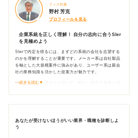
フィス代表
野村 芳克
プロフィールを見る
企業系統を正しく理解！ 自分の志向に合うSIer
を見極めよう
SIerで内定を得るには、まずどの系統の会社を志望する
のかを理解することが重要です。メーカー系は自社製品
を軸とした大規模案件に強みがあり、ユーザー系は親会
社の業務知識を活かした提案力が魅力です。
⋯続きを読む▼
独立系は特定の親会社を持たず、幅広い案件で多様な経
験を積める特徴があります。 特性を把握しましょう。
選考対策としてはIT基礎知識（ネットワーク・データベ
ースなど）の理解、論理的思考力を示すエピソードの準
備です。
あなたが受けないほうがいい業界・職種を診断しよ
チームでの役割経験を整理しておくことがポイントで
う
す。