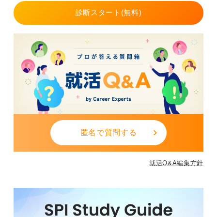
診断スタート(無料)
ITプロジェクトでは多くの人と調整しながら進める場面
が多いため、論理的思考をどのように発揮してきたかを
伝えられると評価されやすくなります。
準備としておすすめなのはこれまでの経験から問題をど
う理解し、どのように工夫して乗り越えたかを自分の言
葉で整理しておくことです。
特別な実績がなくても、プロセスを丁寧に語ることで再
現性のある力として伝わりやすくなります。
また企業がSIer業界のなかでどのポジションにあり、ど
んな価値を提供しているかを把握しておくと志望動機が
匿名で質問する
より具体的になります。
就活Q&A編集方針
0