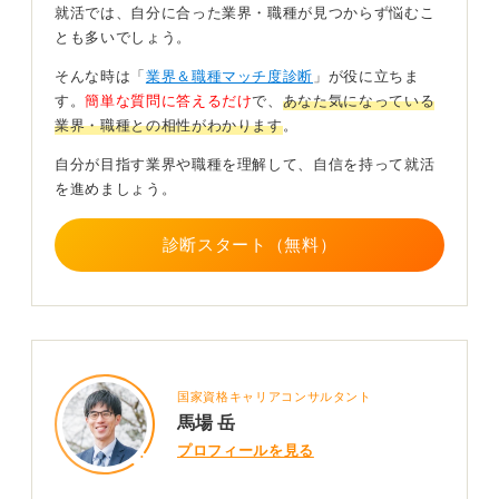
就活では、自分に合った業界・職種が見つからず悩むこ
SIerの仕事はチームプレイが基本となるため、周囲と協
とも多いでしょう。
力して課題を解決した経験は大きな武器になります。 自
分の立ち位置や、どのように貢献したかを整理してくだ
そんな時は「
業界＆職種マッチ度診断
」が役に立ちま
さい。
す。
簡単な質問に答えるだけ
で、
あなた気になっている
業界・職種との相性がわかります
。
論理的思考をアピール！ ITへの情熱と一貫した軸を
面接で語ろう
自分が目指す業界や職種を理解して、自信を持って就活
を進めましょう。
そして、面接では「なぜSIerなのか」と「そのなかでな
ぜその企業なのか」を明確に語れると評価が上がりま
診断スタート（無料）
す。
どの系統の企業を志望する場合も、「ITを通じて課題解
決をしたい」という軸を一貫して示すことが内定への近
道です。
技術への興味だけでなく、それがビジネスや社会にどう
国家資格キャリアコンサルタント
貢献するかという視点を持つとより説得力が増します。
馬場 岳
プロフィールを見る
日進月歩のIT業界では、自ら学び続ける姿勢も高く評価
されます。最新の技術動向に触れたりプログラミングに