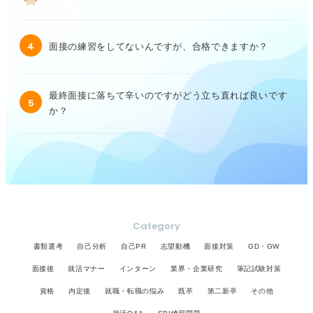
4
面接の練習をしてないんですが、合格できますか？
最終面接に落ちて辛いのですがどう立ち直れば良いです
5
か？
Category
書類選考
自己分析
自己PR
志望動機
面接対策
GD・GW
面接後
就活マナー
インターン
業界・企業研究
筆記試験対策
資格
内定後
就職・転職の悩み
既卒
第二新卒
その他