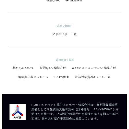
就活Q&A
SPI練習問題
Adviser
アドバイザー一覧
About Us
私たちについて
就活Q&A 編集方針
Webテストコンテンツ 編集方針
編集責任者メッセージ
D&Iの推進
就活対策資料&ツール一覧