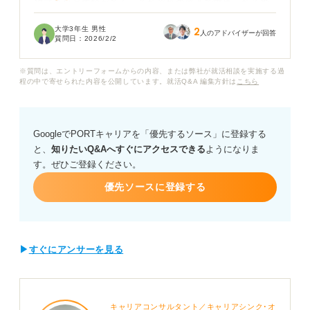
独立系など種類が多く、それぞれの選考で求められる能
力や対策が違うのではないかと不安を感じています。
大学3年生 男性
2
人のアドバイザーが回答
質問日：
2026/2/2
SIerの就職活動を成功させるために業界ごとの違いを踏
まえて、具体的に今からやっておくべき対策や面接で特
※質問は、エントリーフォームからの内容、または弊社が就活相談を実施する過
にアピールすべきことを教えていただけますか？ SIerの
程の中で寄せられた内容を公開しています。就活Q&A 編集方針は
こちら
内定を獲得するための具体的な戦略やアドバイスをお願
いします。
GoogleでPORTキャリアを「優先するソース」に登録する
と、
知りたいQ&Aへすぐにアクセスできる
ようになりま
す。ぜひご登録ください。
優先ソースに登録する
▶
すぐにアンサーを見る
キャリアコンサルタント／キャリアシンク･オ