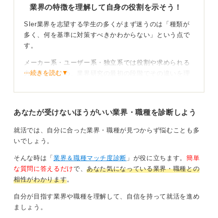
触れてみたりするなど、主体的な行動もアピールしまし
業界の特徴を理解して自身の役割を示そう！
ょう。
SIer業界を志望する学生の多くがまず迷うのは「種類が
業界の仕組みを丁寧に理解し、自分の強みをどう活かせ
多く、何を基準に対策すべきかわからない」という点で
るかを具体的な言葉にできれば内定はぐっと近づきま
す。
す。あなたが目指すエンジニア像を自信を持って伝えて
メーカー系・ユーザー系・独立系では役割や求められる
ください。
⋯続きを読む▼
力が異なるため、業界研究の最初の段階でその違いを理
解しておくことが大切です。
0
たとえばユーザー系は業務理解と折衝力、メーカー系は
あなたが受けないほうがいい業界・職種を診断しよう
自社製品の価値を理解したうえでの提案力が重視されま
す。
就活では、自分に合った業界・職種が見つからず悩むことも多
一方で、独立系はスピード感と柔軟な対応力が重視され
いでしょう。
る傾向があります。
そんな時は「
業界＆職種マッチ度診断
」が役に立ちます。
簡単
な質問に答えるだけ
で、
あなた気になっている業界・職種との
プロセスの言語化で再現性のある力を伝えよう
相性がわかります
。
近年のSIer選考では、技術力以上に課題を整理する力や
自分が目指す業界や職種を理解して、自信を持って就活を進め
関係者と協働しながら物事を進める力が問われることが
ましょう。
増えています。