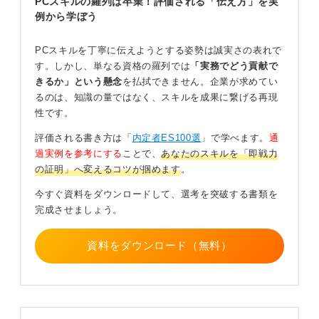
PCスキルの羅列は卒業！評価される「伝え方」を実
うにしましょう。
例から学ぼう
0
PCスキルを丁寧に伝えようとする姿勢は誠実さの表れで
す。しかし、単なる資格の羅列では
「実務でどう貢献で
きるか」という懸念
を払拭できません。企業が求めてい
るのは、知識の量ではなく、スキルを成果に繋げる再現
性です。
評価される書き方は「
内定者ES100選
」で学べます。
通
過実例を参考にする
ことで、
あなたのスキルを「即戦力
の証明」へ変えるコツが掴めます
。
今すぐ資料をダウンロードして、選考を突破する書類を
完成させましょう。
資料をダウンロード（無料）