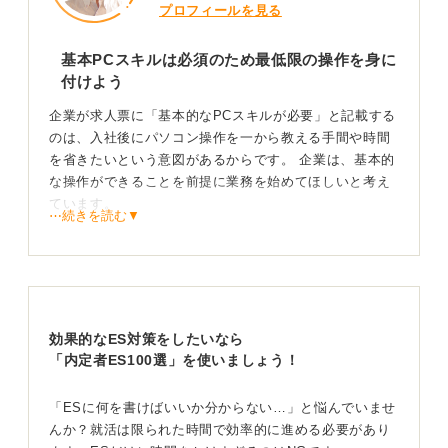
プロフィールを見る
基本PCスキルは必須のため最低限の操作を身に
付けよう
企業が求人票に「基本的なPCスキルが必要」と記載する
のは、入社後にパソコン操作を一から教える手間や時間
を省きたいという意図があるからです。 企業は、基本的
な操作ができることを前提に業務を始めてほしいと考え
ています。
⋯続きを読む▼
具体的には、Word、Excel、PowerPointを用いた資料作
成、基本的な文字入力、ファイルの保存やフォルダ管
理、そして添付ファイルを含むメールの送受信などが最
低限できれば問題ないと考えられます。
効果的なES対策をしたいなら
私がこれまで見てきたなかでは、これらの基本的な操作
「内定者ES100選」を使いましょう！
ができない人も実際にいました。
特に、これまであまりパソコン業務にかかわってこなか
「ESに何を書けばいいか分からない…」と悩んでいませ
った人が転職する場合、入社後にパソコンが使えないと
んか？就活は限られた時間で効率的に進める必要があり
なると業務に支障が出てしまうことがあるのです。