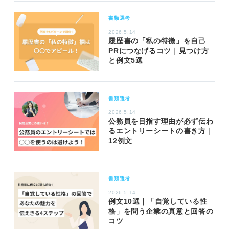
書類選考
2026.5.14
履歴書の「私の特徴」を自己
PRにつなげるコツ｜見つけ方
と例文5選
書類選考
2026.5.14
公務員を目指す理由が必ず伝わ
るエントリーシートの書き方｜
12例文
書類選考
2026.5.14
例文10選｜「自覚している性
格」を問う企業の真意と回答の
コツ