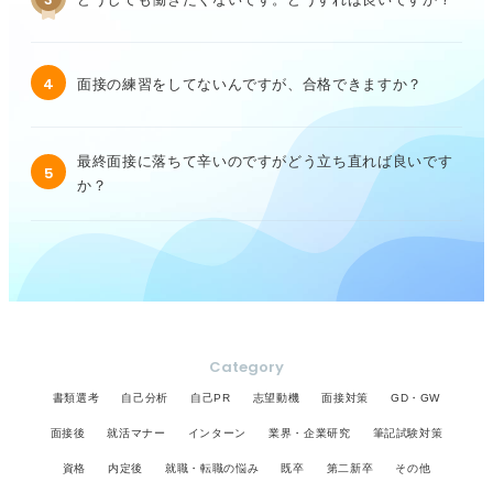
4
面接の練習をしてないんですが、合格できますか？
最終面接に落ちて辛いのですがどう立ち直れば良いです
5
か？
Category
書類選考
自己分析
自己PR
志望動機
面接対策
GD・GW
面接後
就活マナー
インターン
業界・企業研究
筆記試験対策
資格
内定後
就職・転職の悩み
既卒
第二新卒
その他