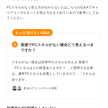
リティの知識を習得中）といったように、学習状況やで
PCスキルがなく答え方がわからない人はこちらのQ＆Aでキャ
きることを正直かつ具体的に伝えることがポイントとな
リアコンサルタントが答え方をまとめているので参考にしてみ
ります。
てください。
加えて、Word（報告書作成）やOutlook（メール対応経
験）なども実務を意識して書くと、実践力が伝わる可能
Q&A
もっと知りたい
性が高いです。
面接でPCスキルがない場合どう答えるべき
自分のスキルがどのように企業で活かせるのかを考
えて記載しよう
ですか？
記載順は、①オフィス系ソフト、②業務用ソフト、③保
スキルがない場合は習得中のスキルを伝える 面接で
有資格・勉強中のスキルの順に整理すると読みやすく、
「PCスキルはどの程度ありますか？ 」と質問する企業
採用側もスキルレベルを把握しやすくなります。
は、通常PCスキルを必要としていますので、「スキルは
ありませ…
大切なのは、資格名を並べるだけでなく、「何ができ
て、どのように役立てられるか」をイメージさせる書き
2
名のアドバイザーが回答
方です。あなたの強みが仕事にどう活きるかを意識し
て、スキルをアピールしましょう。
0