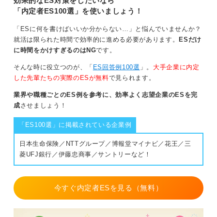
効果的なES対策をしたいなら
「内定者ES100選」を使いましょう！
「ESに何を書けばいいか分からない…」と悩んでいませんか？
就活は限られた時間で効率的に進める必要があります。
ESだけ
に時間をかけすぎるのはNG
です。
そんな時に役立つのが、「
ES回答例100選
」。
大手企業に内定
した先輩たちの実際のESが無料
で見られます。
業界や職種ごとのES例を参考に、効率よく志望企業のESを完
成
させましょう！
「ES100選」に掲載されている企業例
日本生命保険／NTTグループ／博報堂マイナビ／花王／三
菱UFJ銀行／伊藤忠商事／サントリーなど！
今すぐ内定者ESを見る（無料）