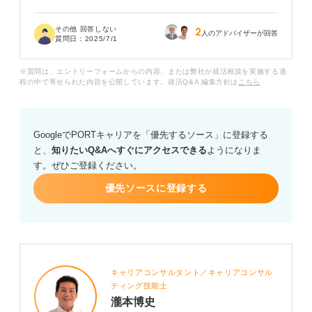
番や表記の仕方など、書き方全般を教えていただきたい
です。
その他 回答しない
2
人のアドバイザーが回答
質問日：
2025/7/1
企業は、PCスキルについてどの程度の情報を知りたいの
でしょうか？
※質問は、エントリーフォームからの内容、または弊社が就活相談を実施する過
程の中で寄せられた内容を公開しています。就活Q&A 編集方針は
こちら
GoogleでPORTキャリアを「優先するソース」に登録する
と、
知りたいQ&Aへすぐにアクセスできる
ようになりま
す。ぜひご登録ください。
優先ソースに登録する
キャリアコンサルタント／キャリアコンサル
ティング技能士
瀧本博史