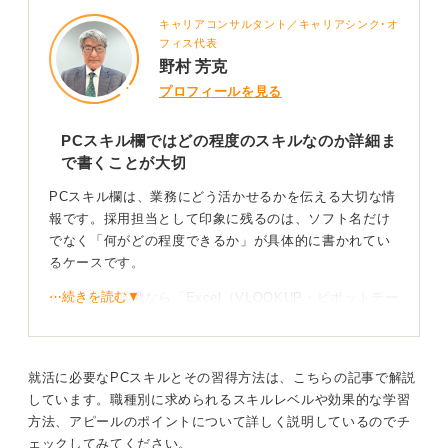
キャリアコンサルタント／キャリアシンク･オ
フィス代表
野村 芳克
プロフィールを見る
PCスキル欄ではどの程度のスキルなのか詳細ま
で書くことが大切
PCスキル欄は、業務にどう活かせるかを伝える大切な情
報です。採用担当として印象に残るのは、ソフト名だけ
でなく「何がどの程度できるか」が具体的に書かれてい
るケースです。
⋯続きを読む▼
たとえば営業職なら「Excel（VLOOKUP・ピボットテー
ブルで実績集計）」、「PowerPoint（提案資料の作
成）」、経理職なら「Excel（IF・SUM関数で経費管
理）」、「会計ソフト：freee使用経験あり」など、仕事
就活に必要なPCスキルとその習得方法は、こちらの記事で解説
内容と結びついた書き方が効果的です。
しています。職種別に求められるスキルレベルや効果的な学習
未経験でも、MOS Excel 取得（表やグラフの作成、基
方法、アピールのポイントについて詳しく説明しているのでチ
本関数の活用）、ITパスポート学習中（IT基礎・セキュ
ェックしてみてください。