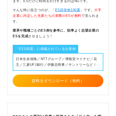
ます。ESだけに時間をかけすぎるのはNGです。
これは、入社後の教育コストを減らすための、ある種の
そんな時に役立つのが、「
ES回答例100選
」です。
大手
スクリーニングのような意味合いがあると私は分析して
企業に内定した先輩たちの実際のESが無料
で見られま
います。
す。
＋αのスキルや新しい技術への意欲も重要
業界や職種ごとのES例を参考に、効率よく志望企業の
ESを完成
させましょう！
逆に、「このPCスキルがあるとプラス評価になる」とい
う点については、職種によって異なります。
「ES100選」に掲載されている企業例
たとえばデザイン系の会社であれば、Illustratorや
日本生命保険／NTTグループ／博報堂マイナビ／花
Photoshop、CADソフト（2D/3D）などが使えると即戦
王／三菱UFJ銀行／伊藤忠商事／サントリーなど！
力として評価される可能性が高いです。
ただ、未経験者歓迎の求人であれば、そこまで高いスキ
資料をダウンロード（無料）
ルを期待していない場合もあります。
最近では、ChatGPTのような新しいツールに対して抵抗
を持たず、積極的に活用しようとする姿勢が評価される
傾向も見られるようになってきました。
新しい技術への抵抗感がないという点もアピールするよ