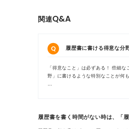
重要なのは、得意分野をただ並べる
ぜそれが得意だと思うのか」という
Q&A
関連
選考と志望企業に直接の関係
ルできる
履歴書に書ける得意な分
実際に、これまで見てきたなかで好
データも整理し、要点を導き出すの
これは、研究職や企画職など、分析
「得意なこと」は必ずある！ 些細な
を得やすい傾向がありました。
野」に書けるような特別なことが何
…
つまり、専攻や志望職種が直接結び
源泉」ととらえ、そこから「自分の
述することが大切です。職種と直接
み姿勢、そして将来の可能性が伝わ
履歴書を書く時間がない時は、「
す。