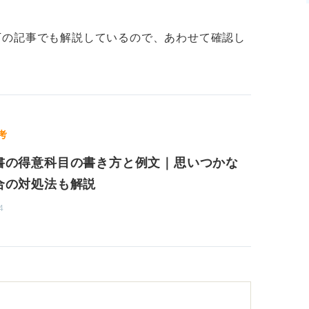
その経験のどこがおもしろかったですか？」
れていましたか？」といった具体的な質問に
下の記事でも解説しているので、あわせて確認し
ージを持たれるかもしれませんが、私の知る
聞く「傾聴力」も非常に重要です。おとなし
、むしろ強みになる場合もあります。
考
題が豊富です」といったアピールも可能でし
書の得意科目の書き方と例文｜思いつかな
タイトルではなく中身をどう伝えるかが大切
合の対処法も解説
4