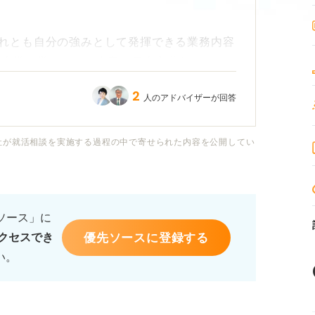
れとも自分の強みとして発揮できる業務内容
 大学で学んできた内容は日本文学なので、
よね。
2
人のアドバイザーが回答
意な分野」からどのような情報を得ようとし
方のポイントがあれば、ぜひ教えていただき
社が就活相談を実施する過程の中で寄せられた内容を公開してい
るソース」に
優先ソースに登録する
クセスでき
い。