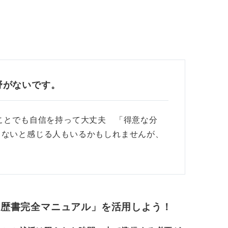
のではなく、「それをどう活かせるか」「な
点を、あなた自身の言葉で伝えることです。
がなくても企業で活躍する素養はアピー
野がないです。
印象だった例として、「数学が得意。複雑な
が好き」と書かれていたものがありました。
力や論理性が求められる職種で特に高い評価
ことでも自信を持って大丈夫 「得意な分
もないと感じる人もいるかもしれませんが、
つかなくても、「得意なこと＝自分らしさの
強みや価値観を伝える場」として前向きに記
つながらなくても、あなたの考え方や取り組
れば十分に評価されるというのが経験則で
履歴書完全マニュアル」を活用しよう！