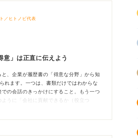
ト／ヒトノビ代表
得意」は正直に伝えよう
ると、企業が履歴書の「得意な分野」から知
えられます。一つは、書類だけではわからな
接での会話のきっかけにすること。もう一つ
のように「会社に貢献できるか（役立つ
文学）と希望職種（例：営業）が異なる場合
文学」と書いてまったく問題ありません。