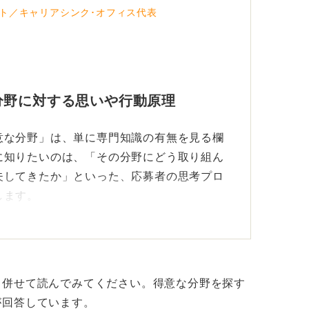
ト／キャリアシンク･オフィス代表
分野に対する思いや行動原理
意な分野」は、単に専門知識の有無を見る欄
に知りたいのは、「その分野にどう取り組ん
夫してきたか」といった、応募者の思考プロ
します。
いて営業職を志望している場合でも、「人の
て相手の背景や感情を読み取る力を磨いてき
当としても通用する強みとして十分アピール
も併せて読んでみてください。得意な分野を探す
が回答しています。