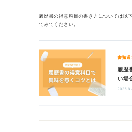
り深く知るきっかけになります。「
「周りの人からはどのように評価さ
履歴書の得意科目の書き方については以
つなげられると良いですね。
てみてください。
日本文学というと、おとなしいイメ
限り、営業職は顧客の話をしっかり
いことが必ずしもマイナスではなく
書類選
「日本文学を通じて培った知識で話
履歴
ょう。イメージにとらわれすぎず、
い場
です。
2026.8.
0