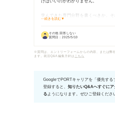
けばいいのかわかりません。
学んできた専門分野を書くべきか、そ
⋯続きを読む▼
のようなものを書くべきでしょうか？
営業志望であることとは関係ないです
その他 回答しない
質問日：
2025/5/10
そもそも採用担当者は、履歴書の「得
ているのでしょうか？ 具体的な書き
※質問は、エントリーフォームからの内容、または弊
ます。就活Q&A 編集方針は
こちら
たいです。
GoogleでPORTキャリアを「優先す
登録すると、
知りたいQ&Aへすぐにア
る
ようになります。ぜひご登録くださ