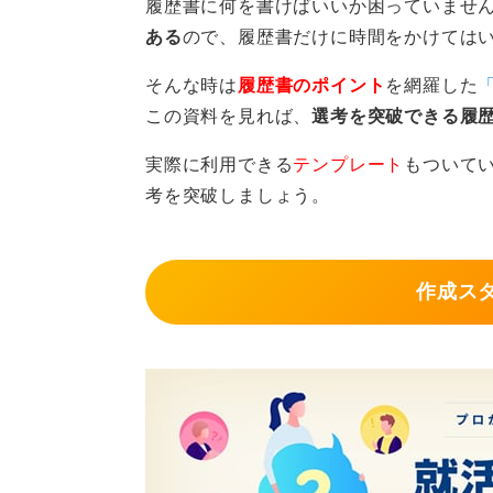
履歴書に何を書けばいいか困っていませ
0
ある
ので、履歴書だけに時間をかけては
そんな時は
履歴書のポイント
を網羅した
この資料を見れば、
選考を突破できる履
実際に利用できる
テンプレート
もついて
考を突破しましょう。
作成ス