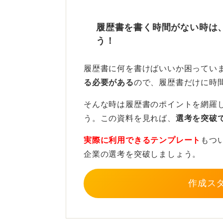
大切なのは、なぜそれが好きなのか
的に説明し、それを希望職種にどう
履歴書を書く時間がない時は
う！
伝え方次第で強みに！ イメー
履歴書に何を書けばいいか困ってい
たとえば、「日本文学や文化が好き
る必要がある
ので、履歴書だけに時
った」「同人誌を自分で制作・販売
そんな時は履歴書のポイントを網羅
るか考え、常に完売させてきた経験
う。この資料を見れば、
選考を突破
学んだ」「ゼミのリーダーとして意
向かって協力することの重要性を学
実際に利用できるテンプレート
もつ
伝え方次第で営業職に必要な能力に
企業の選考を突破しましょう。
専門分野に限らず、趣味やクラブ活
作成ス
く内容そのものよりも、それをどの
て説明できるかが重要です。
面接官としても、具体的なエピソー