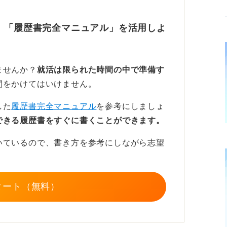
、そこでどんなことを学んできたのかを具体
つなげられるかを示すことです。
、「履歴書完全マニュアル」を活用しよ
ジに囚われないで
ませんか？
就活は限られた時間の中で準備す
で、各地の史跡を巡るうちに地理に詳しくな
間をかけてはいけません。
し、どうすれば多くの人に手に取ってもらえ
した
履歴書完全マニュアル
を参考にしましょ
から、目標達成意欲やマーケティング視点を
できる履歴書をすぐに書くことができます。
見の異なるメンバーをまとめ、一つの目標に
んだ」など、私が指導してきた経験からも、
いているので、書き方を参考にしながら志望
つなげるアピールは十分に可能です。
動などでもかまいません。私の考えでは、書
タート（無料）
ように自己PRや業務への貢献意欲につなげ
ドがあれば質問しやすく、あなたのことをよ