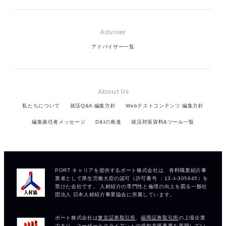
Adviser
アドバイザー一覧
About Us
私たちについて
就活Q&A 編集方針
Webテストコンテンツ 編集方針
編集責任者メッセージ
D&Iの推進
就活対策資料&ツール一覧