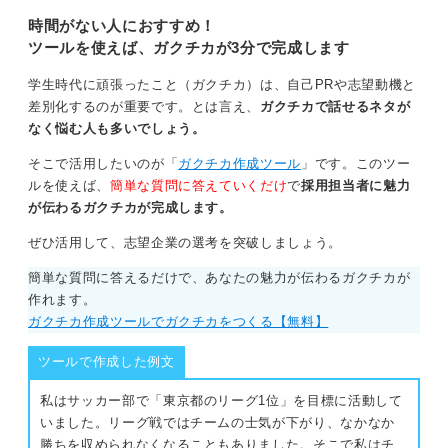
再現性が伝わるガクチカを作成し、
内定を掴み取りましょう。
時間がない人におすすめ！
ツールを使えば、ガクチカが3分で完成します
学生時代に頑張ったこと（ガクチカ）は、自己PRや志望動機と
差別化するのが重要です。とは言え、
ガクチカで話せるネタが
なく悩む人も多いでしょう。
そこで活用したいのが「
ガクチカ作成ツール
」です。このツー
ルを使えば、
簡単な質問に答えていくだけ
で
採用担当者に魅力
が伝わるガクチカが完成します。
ぜひ活用して、志望企業の選考を突破しましょう。
簡単な質問に答えるだけで、あなたの魅力が伝わるガクチカが
作れます。
ガクチカ作成ツールでガクチカをつくる【無料】
ツールで作成した例文
私はサッカー部で「東京都のリーグ1位」を目標に活動して
いました。リーグ戦ではチームの士気が下がり、なかなか
勝ちを収められなくなることもありました。そこで私はチ