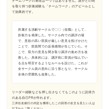
チームワークの表現は一つではありません。誰かとの間
を取り持つ折衝経験も「チームワーク」のアピールとし
構成は結論からチームの課題、取った行動、チームの変
て効果的です。
化という流れがおすすめです。
リーダー経験がなくとも、周囲を支えて場を整える人材
は、リーダーと同じくらい企業から必要とされていま
所属する演劇サークルで〇〇（役職）として、
す。
折衝力を発揮した。サークル内での講評の場
「みんなで頑張った」のなかに埋もれている、あなたな
で、意欲の高い部員が厳しい意見を投げかけた
らではの役割を掘り起こして、仕事での再現性につなげ
ことで、部員間での反発感情が生じていた。そ
てください。
こで、双方の意見を聞き取り講評の進め方を改
善した。具体的には、講評前に部員が悩んでい
0
る点を明言するようなルールを設けた。これが
全サークル員の意向に沿う形となり、サークル
全体の雰囲気も改善した。
リーダー経験などを押し出さなくてもこのように説得力
のある自己PRが作れます。
三井住友銀行の内定を獲得したこの回答の全文を見たい人は
以下からご覧ください。