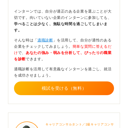
どんな小さな変化も立派なチームへの貢献になる！
インターンでは、自分が適正のある企業を選ぶことが大
切です。向いていない企業のインターンに参加しても、
まずはチームが抱えていた具体的な課題を明確にするこ
学べることは少なく、無駄な時間を過ごしてしまいま
とから始めて、あなたの果たした貢献を際立たせてくだ
す。
さい。
そんな時は「
適職診断
」を活用して、自分が適性のある
メンバーの意見を整理したり、情報共有の仕組みを整え
企業をチェックしてみましょう。
簡単な質問に答えるだ
たりといった、具体的な行動の質を細かく描くことが大
け
で、
あなたの強み・弱みを分析して、ぴったりの職業
切になります。
を診断
できます。
雰囲気の改善といった変化も成果として示し、組織の一
適職診断を活用して有意義なインターンを過ごし、就活
員として着実に貢献できる人材であることをしっかりと
を成功させましょう。
伝えましょう。
模試を受ける（無料）
0
キャリアコンサルタント／1級キャリアコンサ