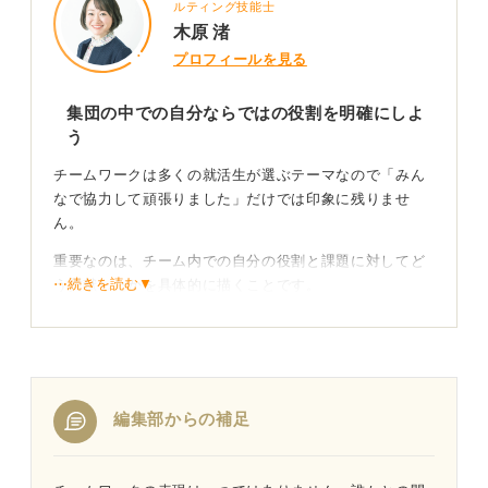
ルティング技能士
木原 渚
プロフィールを見る
集団の中での自分ならではの役割を明確にしよ
う
チームワークは多くの就活生が選ぶテーマなので「みん
なで協力して頑張りました」だけでは印象に残りませ
ん。
重要なのは、チーム内での自分の役割と課題に対してど
⋯続きを読む▼
う貢献したかを具体的に描くことです。
たとえば「レギュラーではなかった部員が客観的な視点
から練習メニューの分析を引き受け、メンバーにフィー
ドバックした結果、チームのミスが減った」というエピ
ソードがあれば、それは影から支える力という強い武器
編集部からの補足
になります。
周囲を支え場を整える独自の貢献を言葉にしよう！