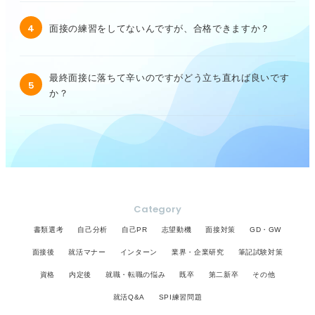
4
面接の練習をしてないんですが、合格できますか？
最終面接に落ちて辛いのですがどう立ち直れば良いです
5
か？
Category
書類選考
自己分析
自己PR
志望動機
面接対策
GD・GW
面接後
就活マナー
インターン
業界・企業研究
筆記試験対策
資格
内定後
就職・転職の悩み
既卒
第二新卒
その他
就活Q&A
SPI練習問題