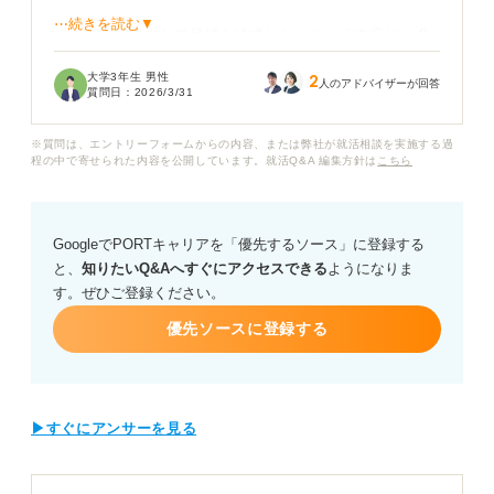
⋯続きを読む▼
「みんなで協力して目標を達成した」という内容は、多
くの学生が使っているイメージがあり、自分の経験が平
大学3年生 男性
2
凡すぎて印象に残らないのではないかと心配です。
人のアドバイザーが回答
質問日：
2026/3/31
単に仲が良いということではなく、組織の中で自分がど
※質問は、エントリーフォームからの内容、または弊社が就活相談を実施する過
のように貢献したのかを具体的に伝えるには、どうすれ
程の中で寄せられた内容を公開しています。就活Q&A 編集方針は
こちら
ば良いのでしょうか？
またリーダー経験がない場合でも、チームワークを強み
GoogleでPORTキャリアを「優先するソース」に登録する
としてアピールすることは可能ですか？
と、
知りたいQ&Aへすぐにアクセスできる
ようになりま
す。ぜひご登録ください。
チームワークをテーマにしたガクチカで評価されるため
の構成や、ほかの学生と差別化するための具体的な伝え
優先ソースに登録する
方のコツについてアドバイスをお願いします。
▶すぐにアンサーを見る