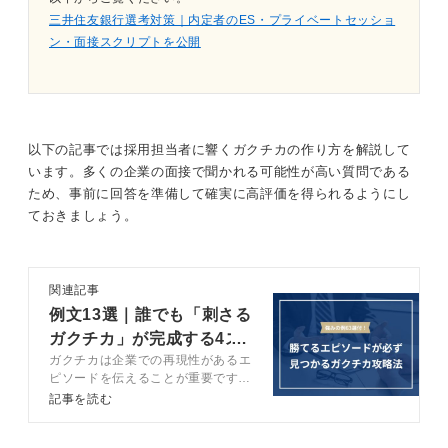
三井住友銀行選考対策｜内定者のES・プライベートセッショ
ン・面接スクリプトを公開
以下の記事では採用担当者に響くガクチカの作り方を解説して
います。多くの企業の面接で聞かれる可能性が高い質問である
ため、事前に回答を準備して確実に高評価を得られるようにし
ておきましょう。
関連記事
例文13選｜誰でも「刺さる
ガクチカ」が完成する4ス
ガクチカは企業での再現性があるエ
テップを解説
ピソードを伝えることが重要です。
ガクチカの作成ステップや高評価を
記事を読む
得るポイント、NGパターンをキャ
リアコンサルタントと解説します。