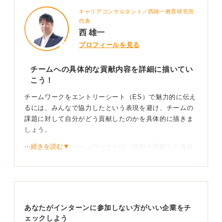
キャリアコンサルタント／西雄一教育研究所
代表
西 雄一
プロフィールを見る
チームへの具体的な貢献内容を詳細に描いてい
こう！
チームワークをエントリーシート（ES）で魅力的に伝え
るには、みんなで協力したという表現を避け、チームの
課題に対して自分がどう貢献したのかを具体的に描きま
しょう。
⋯続きを読む▼
企業が評価するチームワークとは、役割を理解して責任
を果たす力や、メンバーの状況を察して動く力のことで
す。
リーダー経験がなくても、フォロワーとしてチームを支
えた行動は、組織において非常に大きな強みとして評価
あなたがインターンに参加しない方がいい企業をチ
されます。
ェックしよう