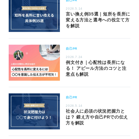
自己PR
2026.5.14
言い換え例35選｜短所を長所に
変える方法と選考への役立て方
を解説
自己PR
2026.7.24
例文付き｜心配性は長所にな
る！ アピール方法のコツと注
意点も解説
自己PR
2026.5.14
社会人に必須の状況把握力と
は？ 鍛え方や自己PRでの伝え
方を解説