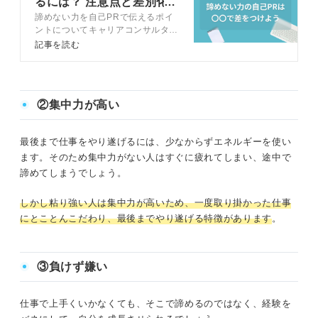
るには？ 注意点と差別化
諦めない力を自己PRで伝えるポイ
の秘訣を解説
ントについてキャリアコンサルタン
トと解説します。諦めない力のエピ
記事を読む
ソードのコツや自己PRの魅力的な
伝え方がわからない人はチェックし
て、人事も納得の諦めない力をアピ
ールしましょう。
②集中力が高い
最後まで仕事をやり遂げるには、少なからずエネルギーを使い
ます。そのため集中力がない人はすぐに疲れてしまい、途中で
諦めてしまうでしょう。
しかし粘り強い人は集中力が高いため、一度取り掛かった仕事
にとことんこだわり、最後までやり遂げる特徴があります
。
③負けず嫌い
仕事で上手くいかなくても、そこで諦めるのではなく、経験を