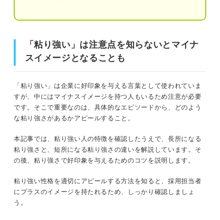
粘り強い性格を自己PRで伝える構成
①強みが粘り強い性格であること
「粘り強い」は注意点を知らないとマイナスイメージとな
「粘り強い」は注意点を知らないとマイナ
ることも
②粘り強い性格を発揮したエピソード
スイメージとなることも
③入社後粘り強い性格をどう活かすか
そもそも「粘り強い」の意味とは？
「粘り強い」は企業に好印象を与える言葉として使われていま
粘り強い性格のアピールでプラスの印象を残すコツ
すが、中にはマイナスイメージを持つ人もいるため注意が必要
粘り強い人の5つの特徴
です。そこで重要なのは、具体的なエピソードから、どのよう
エピソードは具体的な結果を示す
な粘り強さがあるかアピールすること。
①最後まで諦めない
協調性があることをアピールする
本記事では、粘り強い人の特徴を確認したうえで、長所になる
②集中力が高い
「粘り強い」の言い換え表現を用いる
粘り強さと、短所になる粘り強さの違いを解説しています。そ
の後、粘り強さで好印象を与えるためのコツを説明します。
③負けず嫌い
エピソード・職種別！ 粘り強い性格の自己PRの例
粘り強い性格を適切にアピールする方法を知ると、採用担当者
文11選
④失敗を次に活かせる
にプラスのイメージを持たれるため、しっかり確認しましょ
エピソード別の粘り強い性格の自己PR例文
う。
⑤自分を信じてポジティブに行動できる
職種別の粘り強い性格の自己PR例文