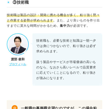
③技術職
るので参考にしてください。
技術職は製品の設計・開発に携わる機会が多く、粘り強く黙々
と作業する姿勢が求められます
。また、より良いものを作り出
すまでに莫大な時間がかかるため、
集中力
が必須です。
技術職も、必要な技術と知識は一朝一夕
では身につかないので、粘り強さは必ず
求められます。
渡部 俊和
扱う製品やサービスが市場価値の高いも
プロフィール
のなら、なおさら高いレベルで品質要求
に応えていくことになるので、粘り強さ
が強みになります。
一般職や事務職志望なのですが、この場合粘