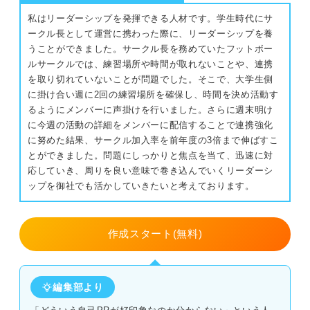
私はリーダーシップを発揮できる人材です。学生時代にサ
頑固で人の言うことを聞かない
ークル長として運営に携わった際に、リーダーシップを養
うことができました。サークル長を務めていたフットボー
粘り強い性格を自己PRで伝える構成
ルサークルでは、練習場所や時間が取れないことや、連携
を取り切れていないことが問題でした。そこで、大学生側
①強みが粘り強い性格であること
に掛け合い週に2回の練習場所を確保し、時間を決め活動す
るようにメンバーに声掛けを行いました。さらに週末明け
②粘り強い性格を発揮したエピソード
に今週の活動の詳細をメンバーに配信することで連携強化
に努めた結果、サークル加入率を前年度の3倍まで伸ばすこ
③入社後粘り強い性格をどう活かすか
とができました。問題にしっかりと焦点を当て、迅速に対
応していき、周りを良い意味で巻き込んでいくリーダーシ
ップを御社でも活かしていきたいと考えております。
粘り強い性格のアピールでプラスの印象を残すコツ
エピソードは具体的な結果を示す
作成スタート(無料)
協調性があることをアピールする
「粘り強い」の言い換え表現を用いる
編集部より