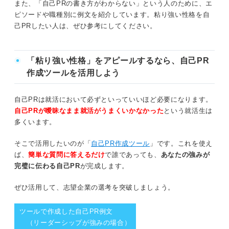
また、「自己PRの書き方がわからない」という人のために、エ
粘り強い人が求められる職種
ピソードや職種別に例文を紹介しています。粘り強い性格を自
粘り強い性格の自己PRのNG例文
己PRしたい人は、ぜひ参考にしてください。
①営業職
NG例文①結果が伴っていない
②研究職
「粘り強い性格」をアピールするなら、自己PR
NG例文②具体性がない
作成ツールを活用しよう
③技術職
NG例文③やみくもに継続していただけ
自己PRは就活において必ずといっていいほど必要になります。
粘り強い性格の自己PRでアピールできる長所
粘り強い性格はポジティブなアピールをして選考を
自己PRが曖昧なまま就活がうまくいかなかった
という就活生は
通過しよう！
多くいます。
最後まで仕事をやりきる
そこで活用したいのが「
自己PR作成ツール
」です。これを使え
精神的に強い
ば、
簡単な質問に答えるだけ
で誰であっても、
あなたの強みが
完璧に伝わる自己PR
が完成します。
周りを巻き込む力がある
ぜひ活用して、志望企業の選考を突破しましょう。
要注意！ 粘り強い性格からイメージされやすい短所
ツールで作成した自己PR例文
（リーダーシップが強みの場合）
諦めが悪く切り替えができない