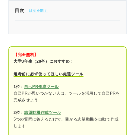
目次
「粘り強い」は注意点を知らないとマイナスイメー
ジとなることも
そもそも「粘り強い」の意味とは？
【完全無料】
粘り強い人の5つの特徴
大学3年生（28卒）におすすめ！
①最後まで諦めない
選考前に必ず使ってほしい厳選ツール
②集中力が高い
1位：
自己PR作成ツール
自己PRが思いつかない人は、ツールを活用して自己PRを
③負けず嫌い
完成させよう
④失敗を次に活かせる
2位：
志望動機作成ツール
⑤自分を信じてポジティブに行動できる
5つの質問に答えるだけで、受かる志望動機を自動で作成
します
粘り強い人が求められる職種