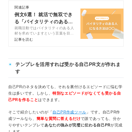
関連記事
例文6選！ 就活で無双でき
る「バイタリティのある
就職活動ではバイタリティのある人
人」とは
材を求めていますという言葉を目に
することが多くあります。バイタリ
記事を読む
ティは、単なる元気さや積極性だけ
ではなく、複合的な要素を含む重要
な資質です。この記事ではキャリア
アドバイザーのアドバイスを交えつ
テンプレを活用すれば受かる自己PR文が作れま
つ、就活で評価される「バイタリテ
ィ」の本質解説します。
す
自己PRのネタを決めても、それを裏付けるエピソードに悩む学
生は多いです。しかし、
特別なエピソードがなくても受かる自
己PRを作ること
はできます。
そこで紹介したいのが「
自己PR作成ツール
」です。自己PR作
成ツールなら、
簡単な質問に答えるだけ
で誰であっても、分か
りやすいテンプレで
あなたの強みが完璧に伝わる自己PR
が完成
します。