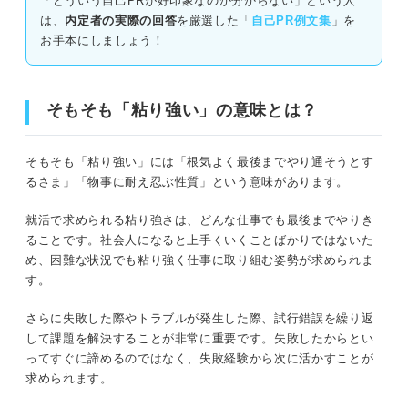
「どういう自己PRが好印象なのか分からない」という人
エピソード・職種別！ 粘り強い性格の自己PRの例文11選
は、
内定者の実際の回答
を厳選した「
自己PR例文集
」を
お手本にしましょう！
エピソード別の粘り強い性格の自己PR例文
職種別の粘り強い性格の自己PR例文
そもそも「粘り強い」の意味とは？
粘り強い性格の自己PRのNG例文
そもそも「粘り強い」には「根気よく最後までやり通そうとす
るさま」「物事に耐え忍ぶ性質」という意味があります。
NG例文①結果が伴っていない
就活で求められる粘り強さは、どんな仕事でも最後までやりき
NG例文②具体性がない
ることです。社会人になると上手くいくことばかりではないた
め、困難な状況でも粘り強く仕事に取り組む姿勢が求められま
NG例文③やみくもに継続していただけ
す。
粘り強い性格はポジティブなアピールをして選考を通過し
さらに失敗した際やトラブルが発生した際、試行錯誤を繰り返
よう！
して課題を解決することが非常に重要です。失敗したからとい
ってすぐに諦めるのではなく、失敗経験から次に活かすことが
求められます。