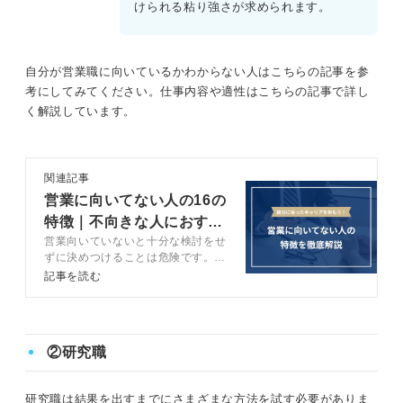
けられる粘り強さが求められます。
自分が営業職に向いているかわからない人はこちらの記事を参
考にしてみてください。仕事内容や適性はこちらの記事で詳し
く解説しています。
関連記事
営業に向いてない人の16の
特徴｜不向きな人におすす
営業向いていないと十分な検討をせ
めの道も解説
ずに決めつけることは危険です。ま
ずは営業職の理解を深めましょう。
記事を読む
この記事では営業に向いていない傾
向のある人の特徴16選や、おすす
めの道をキャリアコンサルタントが
解説します。
②研究職
研究職は結果を出すまでにさまざまな方法を試す必要がありま