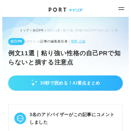
トップ
自己PR
例文11選｜粘り強い性格の自己PRで知らないと損する注意点
自己PR
記事の編集責任者：
熊野 公俊
2026.5.14
例文11選｜粘り強い性格の自己PRで知
らないと損する注意点
30秒で読める！AI要点まとめ
粘り強さの基本理解と注意点
粘り強さは最後までやり遂げる根気強さを示す。
困難や失敗から学び、解決する姿勢が求められる。
伝え方次第でマイナス評価になる可能性もある。
3名のアドバイザーがこの記事にコメント
POINT：具体的なエピソードで粘り強さを示すこと
しました
が重要。