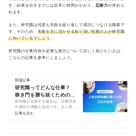
す。結果を出すまでには非常に時間がかかり、
忍耐力
が求めら
れます。
また、研究職は何度も失敗を繰り返して成功につなげる職業で
す。そのため、
失敗を次に活かせる粘り強い性格の人が研究職
に向いているでしょう
。
研究職の仕事内容や必要な能力について詳しく知りたい人は、
こちらの記事を参考にしましょう。
関連記事
研究職ってどんな仕事？
狭き門を勝ち抜くための志
研究職を志望する場合は、仕事内容
望動機例も紹介！
や適性の理解が必須です。また研究
職のメリットデメリットも押さえて
記事を読む
おきましょう。この記事では研究職
に向いている人の特徴や研究職に就
くコツをキャリアコンサルタントが
解説します。志望動機例文も紹介す