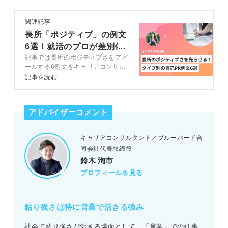
関連記事
長所「ポジティブ」の例文
6選！就活のプロが差別化
記事では長所のポジティブさをアピ
のコツを解説
ールする6例文をキャリアコンサル
タントの解説を交えて紹介します。
記事を読む
すぐに使える言い換え表現と4ステ
ップの作り方も解説するので、自分
らしい自己PRを作成して選考を通
アドバイザーコメント
過しましょう。提出前に必見のNG
例付きです。
キャリアコンサルタント／ブルーバード合
同会社代表取締役
鈴木 洵市
プロフィールを見る
粘り強さは特に営業で活きる強み
社会で粘り強さが活きる場面として、「営業」での仕事