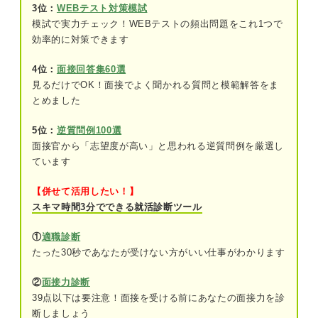
3位：
WEBテスト対策模試
①営業職
模試で実力チェック！WEBテストの頻出問題をこれ1つで
効率的に対策できます
②研究職
4位：
面接回答集60選
③技術職
見るだけでOK！面接でよく聞かれる質問と模範解答をま
とめました
粘り強い性格の自己PRでアピールできる長所
5位：
逆質問例100選
最後まで仕事をやりきる
面接官から「志望度が高い」と思われる逆質問例を厳選し
ています
精神的に強い
【併せて活用したい！】
周りを巻き込む力がある
スキマ時間3分でできる就活診断ツール
要注意！ 粘り強い性格からイメージされやすい短
①
適職診断
所
たった30秒であなたが受けない方がいい仕事がわかります
諦めが悪く切り替えができない
②
面接力診断
頑固で人の言うことを聞かない
39点以下は要注意！面接を受ける前にあなたの面接力を診
断しましょう