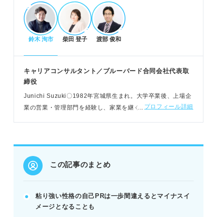
効果的な自己PRの構成とコツ
「強み→エピソード→入社後の貢献」の構成で伝え
鈴木 洵市
柴田 登子
渡部 俊和
る。
最後までやりきる力や精神的な強さをアピールす
る。
キャリアコンサルタント／ブルーバード合同会社代表取
協調性や具体的な結果で短所を払拭できる。
締役
POINT：数字を盛り込むと客観性が増し、信頼性が
Junichi Suzuki〇1982年宮城県⽣まれ。⼤学卒業後、上場企
高まる。
プロフィール詳細
業の営業・管理部⾨を経験し、家業を継ぐ。2017年にブルー
バードを設⽴し、企業の経営支援などを展開する
実践！例文とNG例で学ぶ
部活やアルバイトなど、エピソード別の例文を参考
に。
この記事のまとめ
営業職や研究職など、職種別の例文も活用できる。
結果が不明確、具体性がないNG例を避けるべき。
粘り強い性格の自己PRは一歩間違えるとマイナスイ
例：部活で県大会準優勝、営業で顧客獲得数増加な
メージとなることも
ど。