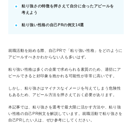
粘り強さの特徴を押さえて自分に合ったアピールを
考えよう
記事の該当箇所を見る
「粘り強い」は注意点を知らないとマイナスイ
粘り強い性格の自己PRの例文14選
メージとなることも
そもそも「粘り強い」の意味とは？
粘り強い人の5つの特徴
粘り強い人が求められる職種
就職活動を始める際、自己PRで「粘り強い性格」をどのように
アピールすべきかわからない人も多いはず。
※AIの特性上、間違いが含まれている場合があります。記事本文
粘り強い性格は多くの企業で求められる素質のため、適切にア
と併せてご確認ください。
ピールできると好印象を抱かれる可能性が非常に高いです。
しかし、粘り強さはマイナスなイメージを与えてしまう危険性
もあるため、アピール方法を押さえておく必要があります。
本記事では、粘り強さを選考で最大限に活かす方法や、粘り強
い性格の自己PR例文を解説しています。就職活動で粘り強さを
自己PRしたい人は、ぜひ参考にしてください。