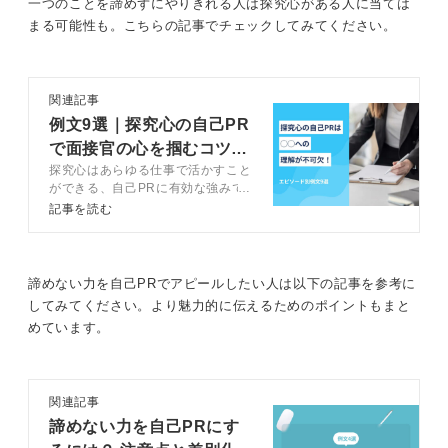
一つのことを諦めずにやりきれる人は探究心がある人に当ては
まる可能性も。こちらの記事でチェックしてみてください。
関連記事
例文9選｜探究心の自己PR
で面接官の心を掴むコツを
探究心はあらゆる仕事で活かすこと
徹底解説
ができる、自己PRに有効な強みで
す。記事ではキャリアアドバイザー
記事を読む
が企業が求める探究心の定義を解
説。効果的にア自己PRする方法を
習得しましょう。
諦めない力を自己PRでアピールしたい人は以下の記事を参考に
してみてください。より魅力的に伝えるためのポイントもまと
めています。
関連記事
諦めない力を自己PRにす