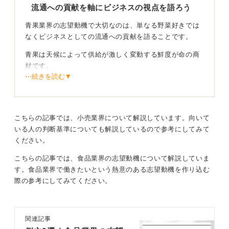
流通への貢献を軸にビジネスの視点を語ろう
青果業界の志望動機で大切なのは、単なる野菜好きでは
なくビジネスとしての流通への貢献を語ることです。
青果は天候によって供給が激しく変動する鮮度が命の商
材です。
⋯続きを読む▼
業界が求めているのは不安定な供給と消費者のニーズを
いかに効率よく結び付け、 廃棄ロスを防ぎながら安定供
給を実現するかという視点を持った人です。
こちらの記事では、小売業界について解説しています。向いて
いる人の判断基準についても解説しているので参考にしてみて
役割ごとに強みを明確にして貢献度を伝えよう
ください。
たとえば卸売なら産地の開拓力、仲卸なら目利き、商社
こちらの記事では、食品業界の志望動機について解説していま
なら需給予測といった具合に各立ち位置の役割を理解し
す。食品業界で働きたいという熱意のある志望動機を作り込む
たうえで、自分の強みがどう貢献できるかを具体化する
際の参考にしてみてください。
のがコツです。
旬の野菜が市場に溢れて価格が暴落する現状を、自らの
働きで変えたいといった一歩先の効率的な仕組み作りに
関連記事
意欲を示すことで、即戦力としての素養を印象付けられ