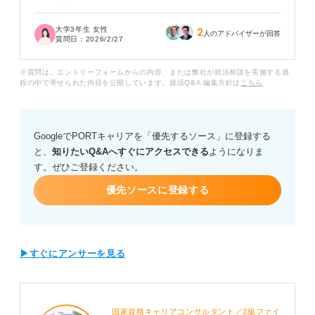
「食の安全を守りたい」「生産者を支えたい」といった
抽象的な表現ばかりになってしまいます。
大学3年生 女性
2
人のアドバイザーが回答
質問日：
2026/2/27
これではほかの学生と同じような内容になり、プロの視
点で見ると熱意が足りないと思われるのではないかと心
※質問は、エントリーフォームからの内容、または弊社が就活相談を実施する過
配です。
程の中で寄せられた内容を公開しています。就活Q&A 編集方針は
こちら
また卸売や仲卸・商社など、流通のどの立ち位置から青
果に携わりたいのかが決まっていない場合、どうすれば
GoogleでPORTキャリアを「優先するソース」に登録する
良いのでしょうか？
と、
知りたいQ&Aへすぐにアクセスできる
ようになりま
す。ぜひご登録ください。
優先ソースに登録する
▶すぐにアンサーを見る
国家資格キャリアコンサルタント／2級ファイ