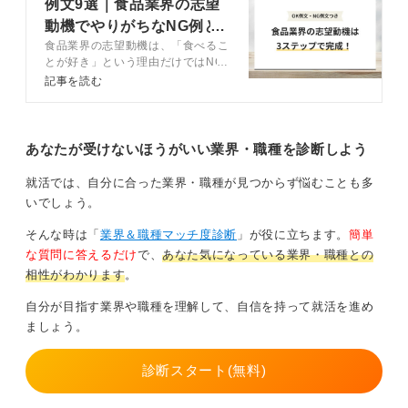
例文9選｜食品業界の志望
ます。
動機でやりがちなNG例と
食品業界の志望動機は、「食べるこ
高評価のコツ
0
とが好き」という理由だけではNG
です。この記事では、食品業界の志
記事を読む
望動機に重要となるのは食への熱意
や幅広い視点であるということを、
キャリアコンサルタントによるアド
バイスつきでポイントを解説しま
あなたが受けないほうがいい業界・職種を診断しよう
す。食品業界に関する基礎知識か
ら、評価つきの例文まで、魅力的な
就活では、自分に合った業界・職種が見つからず悩むことも多
志望動機を作るヒントを掲載してい
いでしょう。
ます。
そんな時は「
業界＆職種マッチ度診断
」が役に立ちます。
簡単
な質問に答えるだけ
で、
あなた気になっている業界・職種との
相性がわかります
。
自分が目指す業界や職種を理解して、自信を持って就活を進め
ましょう。
診断スタート(無料)