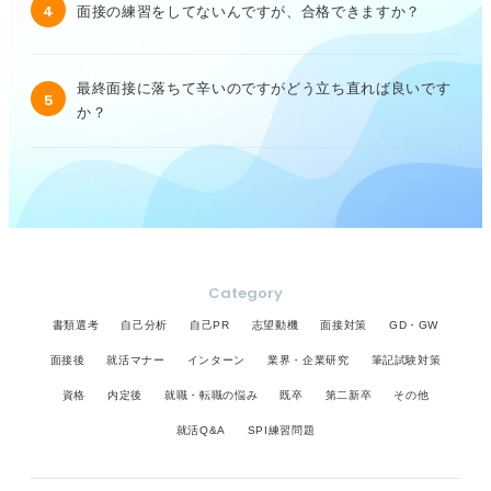
4
面接の練習をしてないんですが、合格できますか？
最終面接に落ちて辛いのですがどう立ち直れば良いです
5
か？
Category
書類選考
自己分析
自己PR
志望動機
面接対策
GD・GW
面接後
就活マナー
インターン
業界・企業研究
筆記試験対策
資格
内定後
就職・転職の悩み
既卒
第二新卒
その他
就活Q&A
SPI練習問題