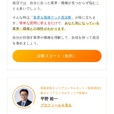
就活では、自分に合った業界・職種が見つからず悩むこ
自分の専門性や興味が、生産者と顧客をつなぐどの工程
とも多いでしょう。
で役立つのかを明確にします。
そんな時は「
業界＆職種マッチ度診断
」が役に立ちま
具体的に役割を分けることで、プロ意識の伝わる説得力
す。
簡単な質問に答えるだけ
で、
あなた気になっている
のある志望動機が完成します。
業界・職種との相性がわかります
。
自分が目指す業界や職種を理解して、自信を持って就活
0
を進めましょう。
診断スタート（無料）
国家資格キャリアコンサルタント／国家検定2
級キャリアコンサルティング技能士
平野 裕一
プロフィールを見る