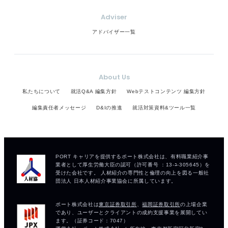
Adviser
アドバイザー一覧
About Us
私たちについて
就活Q&A 編集方針
Webテストコンテンツ 編集方針
編集責任者メッセージ
D&Iの推進
就活対策資料&ツール一覧