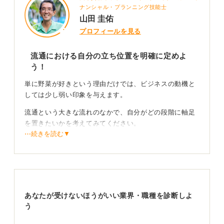
ナンシャル・プランニング技能士
山田 圭佑
プロフィールを見る
流通における自分の立ち位置を明確に定めよ
う！
単に野菜が好きという理由だけでは、ビジネスの動機と
しては少し弱い印象を与えます。
流通という大きな流れのなかで、自分がどの段階に軸足
を置きたいかを考えてみてください。
⋯続きを読む▼
卸売であれば、膨大な情報を処理して適正価格を付ける
面白さを語るのが効果的です。
生産者と消費者をつなぐ架け橋としての役割を語ろ
う！
あなたが受けないほうがいい業界・職種を診断しよ
う
商社であれば未開拓の生産地を発掘し、新しい市場を創
るやりがいを強調しましょう。