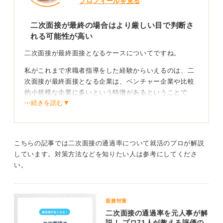
プロフィールを見る
二次面接が最終の場合はより厳しい目で判断さ
れる可能性が高い
二次面接が最終面接となるケースについてですね。
私がこれまで求職者指導をした経験からいえるのは、二
次面接が最終面接となる企業は、ベンチャー企業や比較
的小規模な企業に多いという特徴があるということで
⋯続きを読む▼
す。
これらの企業では採用にかけられるリソース（人員や時
間など）が限られているため、より少ない面接回数や選
考フローで内定を決定する傾向があります。
こちらの記事では二次面接の通過率について就活のプロが解説
しています。対策方法などを知りたい人は参考にしてくださ
そして私がこれまで求職者指導をした経験からも、一般
い。
的に一次面接では基本的なスキルやコミュニケーション
能力などを確認し、二次（最終）面接では、学生と自社
の社風との相性なども含めて総合的に判断し、内定を出
面接対策
すという流れが多いようです。
二次面接の通過率を元人事が解
採用にはコストもかかるため、企業側も慎重になる側面
説！ プロ71人が教える評価の