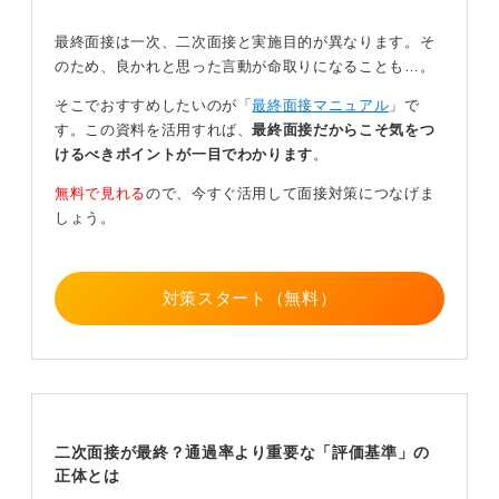
変化するため油断せず臨もう
最終面接は一次、二次面接と実施目的が異なります。そ
のため、良かれと思った言動が命取りになることも…。
ただし、私がこれまで求職者指導をした経験から特に注
意すべき点だと伝えたいのは、面接官が誰であるかとい
そこでおすすめしたいのが「
最終面接マニュアル
」で
う要素です。
す。この資料を活用すれば、
最終面接だからこそ気をつ
けるべきポイントが一目でわかります
。
人事担当者のみの面接と比較して、役員や社長が面接官
となる場合は、より厳しい視点で評価されることが一般
無料で見れる
ので、今すぐ活用して面接対策につなげま
的といえます。
しょう。
そして多くの採用事例をみてきた経験からいいますと、
募集人数や採用の緊急度によっても通過のしやすさは変
動するのです。
対策スタート（無料）
大量採用や急な欠員補充で企業が採用を急いでいる場合
は通過率が高まる傾向にありますが、厳選採用を方針と
している場合は、当然ながら基準は厳しくなると分析し
ています。
これらの情報を総合し、私がこれまで求職者指導をした
二次面接が最終？通過率より重要な「評価基準」の
経験からアドバイスできることとしては、二次面接が最
正体とは
終となる場合、通過率は一般的に高めである傾向はあり