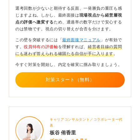
ますが、決して「絶対に受かる」と油断してはいけない
選考回数が少ないと期待する反面、一発勝負の重圧も感
ということです。
じますよね。しかし、最終面接は
現場視点から経営層視
点の評価へ激変する
ため、通過率の数字だけで安心する
むしろ「選考回数が少ない分、より集中的に見極められ
のは禁物です。視点の切り替えが合否を分けます。
ている」という意識を持ち、最後まで気を抜かずに臨む
ようにしましょう。
この壁を突破するには「
最終面接マニュアル
」が有効で
す。
役員特有の評価軸
を理解すれば、
経営者目線の質問
0
にも迷わず答えられる確固たる自信が手に入ります
。
今すぐ対策を開始し、内定を確実に掴み取りましょう。
対策スタート（無料）
キャリアコンサルタント／コラボレーター代
表
板谷 侑香里