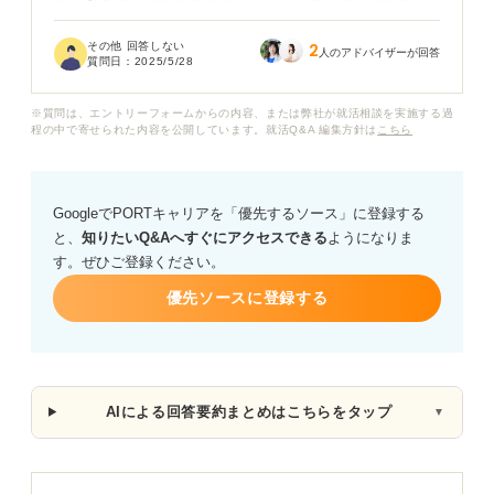
合、通常の三次や四次まである選考フローの最終面接と
比べて、通過率は一般的に高いものなのでしょうか？ そ
その他 回答しない
2
れとも、選考回数が少ない分、一次を通過した候補者を
人のアドバイザーが回答
質問日：
2025/5/28
より厳しく見極めるため、逆に通過率は低いのでしょう
か？
※質問は、エントリーフォームからの内容、または弊社が就活相談を実施する過
程の中で寄せられた内容を公開しています。就活Q&A 編集方針は
こちら
もちろん企業によるとは思いますが、もし一般的な傾向
や目安があれば知りたいです。
GoogleでPORTキャリアを「優先するソース」に登録する
と、
知りたいQ&Aへすぐにアクセスできる
ようになりま
す。ぜひご登録ください。
優先ソースに登録する
AIによる回答要約まとめはこちらをタップ
▼