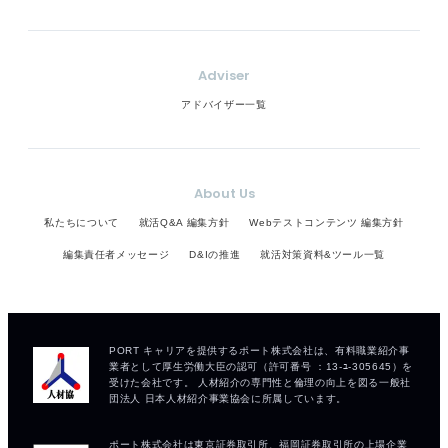
Adviser
アドバイザー一覧
About Us
私たちについて
就活Q&A 編集方針
Webテストコンテンツ 編集方針
編集責任者メッセージ
D&Iの推進
就活対策資料&ツール一覧