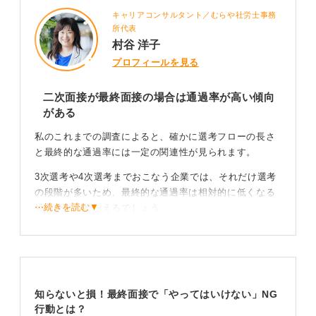
キャリアコンサルタント／むらや社労士事務
所代表
村谷 洋子
プロフィールを見る
二次面接が最終面接の場合は通過率が高い傾向
がある
私のこれまでの調査によると、確かに選考フローの長さ
と最終的な通過率には一定の関連性が見られます。
3次選考や4次選考までおこなう企業では、それだけ選考
の段階が多いため、最終的な通過率は相対的に低くなる
⋯続きを読む▼
傾向があるといえるでしょう。
一方で、二次面接が最終面接となる企業の場合、一次面
接の段階である程度候補者を絞り込んでいることが多
く、その結果として二次（最終）面接の通過率は比較的
高くなる傾向があるようです。
知らないと損！最終面接で「やってはいけない」NG
行動とは？
担当する面接官や企業の緊急度によっても通過率は