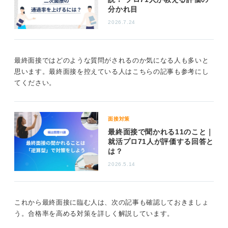
分かれ目
が多分にあり、最終判断の場では役員や社長クラスの人
が、その学生が長期的に自社で働き、活躍してくれるか
2026.7.24
どうかを冷静に見極めて判断することになると、私は考
えています。
最終面接ではどのような質問がされるのか気になる人も多いと
通過率は一概にいえないため万全の準備で挑もう！
思います。最終面接を控えている人はこちらの記事も参考にし
てください。
これらの点を踏まえると、選考フローが短く二次面接が
最終となる企業の場合、その通過率は必ずしも高いとは
いえないというのが私の見解です。
面接対策
一方で、3次や4次まであるような選考フローの長い企業
最終面接で聞かれる11のこと｜
就活プロ71人が評価する回答と
の多くは、複数の面接官がさまざまな角度から学生の適
は？
性を見定め、各面接段階を通じて少しずつ候補者を絞り
込んでいくというプロセスを経ています。
2026.5.14
その結果として、最終面接の位置付けは、役員との顔合
わせや入社の最終意思確認といった意味合いが強くな
これから最終面接に臨む人は、次の記事も確認しておきましょ
り、ここでの通過率は比較的高くなる傾向があるでしょ
う。合格率を高める対策を詳しく解説しています。
う。