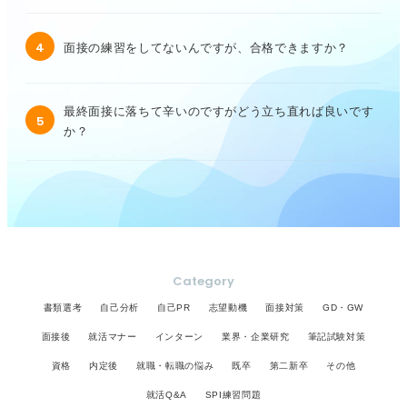
4
面接の練習をしてないんですが、合格できますか？
最終面接に落ちて辛いのですがどう立ち直れば良いです
5
か？
Category
書類選考
自己分析
自己PR
志望動機
面接対策
GD・GW
面接後
就活マナー
インターン
業界・企業研究
筆記試験対策
資格
内定後
就職・転職の悩み
既卒
第二新卒
その他
就活Q&A
SPI練習問題