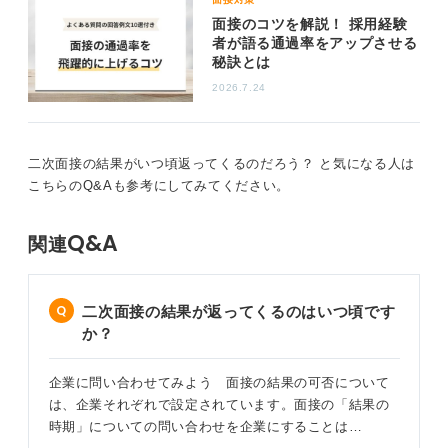
志望動機やキャリアビジョンをその人の視点に合わせて
面接のコツを解説！ 採用経験
調整できると効果的だと、私はいつも助言しています。
者が語る通過率をアップさせる
秘訣とは
また、一次面接と比べて役員や部長クラスが面接官にな
2026.7.24
る可能性のある二次面接は、リーダーシップやマネジメ
ント経験、中長期的なキャリアプランが重視される傾向
にあります。
二次面接の結果がいつ頃返ってくるのだろう？ と気になる人は
面接中のコツとして私が普段アドバイスしているのは、
こちらのQ&Aも参考にしてみてください。
エピソードの核となるポイントを先に結論ファーストで
述べ、その後に具体的事実を順序立てて説明する、すな
Q&A
関連
わちPREP法を意識することです。
これは、Point（結論）、Reason（理由）、
Example（具体例）、Point（再結論）の順番で話や文章
二次面接の結果が返ってくるのはいつ頃です
を構成する説明手法です。
か？
最後に、転職の二次面接は逆質問も重要です。たとえば
「御社が今後３年で最も注力される領域は何ですか」
企業に問い合わせてみよう 面接の結果の可否について
「入社後に現場のメンバーに期待される役割は何です
は、企業それぞれで設定されています。面接の「結果の
か」といった経営視点に近い質問を投げかけることを推
時期」についての問い合わせを企業にすることは…
奨します。