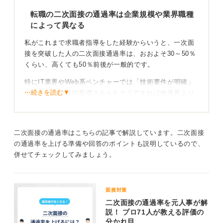
職で「このようなときに、このように対応しました」と
転職の二次面接の通過率は企業規模や業界職種
いう具体的な事例を出して、ご自身の能力やスキルを伝
によって異なる
えることです。
私がこれまで求職者指導をした経験からいうと、一次面
その際、数字を含めて話をすると「できる人」という印
接を突破した人の二次面接通過率は、おおよそ30～50％
象を持ってもらいやすくなります。
くらい、高くても50％前後が一般的です。
このように具体的事例に絡めてアピールすることで、説
特にIT業界やWeb系ベンチャーでは「技術要件が明確」
得力が生まれ、深掘り質問をされても答えやすいという
⋯続きを読む▼
な分、一次面接で基礎スキルをクリアすれば他業界より
メリットがあります。ぜひ参考にしてみてください。
やや高い通過率となるケースもあります。それでも、30
～50％くらいが目安です。ベンチャーや大量採用をおこ
0
なう企業では、さらに高くなる場合もあります。
二次面接の通過率はこちらの記事で解説しています。二次面接
一方、金融系や大手総合商社のような業界では、カルチ
の通過率を上げる準備や回答のポイントも説明しているので、
ャーフィットやコンプライアンス意識の確認、志望動機
併せてチェックしてみましょう。
の深掘りなどが一次面接より重点的におこなわれます。
そのため、通過率は30～40％くらいに下がる傾向が強い
と私は思います。
面接対策
二次面接の通過率を元人事が解
職種別でみた場合、私の分析では、セールス職よりも会
説！ プロ71人が教える評価の
計・法務・研究職などの専門職のほうが通過率が高いケ
分かれ目