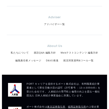
Adviser
アドバイザー一覧
About Us
私たちについて
就活Q&A 編集方針
Webテストコンテンツ 編集方針
編集責任者メッセージ
D&Iの推進
就活対策資料&ツール一覧