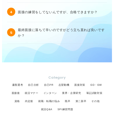
4
面接の練習をしてないんですが、合格できますか？
最終面接に落ちて辛いのですがどう立ち直れば良いです
5
か？
Category
書類選考
自己分析
自己PR
志望動機
面接対策
GD・GW
面接後
就活マナー
インターン
業界・企業研究
筆記試験対策
資格
内定後
就職・転職の悩み
既卒
第二新卒
その他
就活Q&A
SPI練習問題