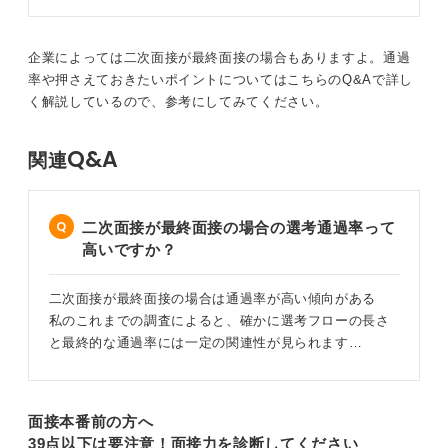
これにより入社後の貢献イメージが鮮明となり、二次面
接通過の可能性を高めることができますよ。
企業によっては二次面接が最終面接の場合もありますよ。通過
率や押さえておきたいポイントについてはこちらのQ&Aで詳し
く解説しているので、参考にしてみてください。
0
Q&A
関連
二次面接が最終面接の場合の選考通過率って
高いですか？
二次面接が最終面接の場合は通過率が高い傾向がある
私のこれまでの調査によると、確かに選考フローの長さ
と最終的な通過率には一定の関連性が見られます…
面接本番前の方へ
39点以下は要注意！面接力を診断してください