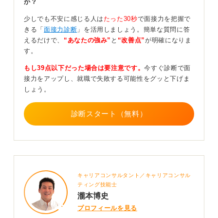
か？
具体例と数字を活用して企業への貢献意欲を伝えよ
少しでも不安に感じる人は
たった30秒
で面接力を把握で
う！
きる「
面接力診断
」を活用しましょう。簡単な質問に答
えるだけで、
“あなたの強み”
と
“改善点”
が明確になりま
す。
逆に二次面接では加点方式で見ることが多くなります。
一次面接で選んだ人のなかから、より活躍できそうな人
もし39点以下だった場合は要注意です。
今すぐ診断で面
を厳選して選んでいきます。そういった理由から、二次
接力をアップし、就職で失敗する可能性をグッと下げま
面接では一次でおこなった質問への深掘りをされること
しょう。
が多くあります。
「どうしてこの業界内で他社じゃなくてうちを選ぶの
診断スタート（無料）
か」という、質問者さんがその企業をあえて選んだ理
由、そして「この人はこういう形で貢献しれくれそう
だ」という、あなたの活躍をイメージさせることができ
るかどうかの2点が重要になるのです。
特に2つ目の、ご自身が活躍する姿をいかに企業にありあ
キャリアコンサルタント／キャリアコンサル
りとイメージしてもらうか、に工夫を凝らしてくださ
ティング技能士
い。
瀧本博史
プロフィールを見る
私がこれまで求職者指導をした経験から、ポイントは前