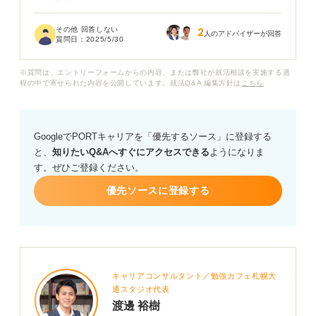
一次面接よりもより深くスキルや経験、カルチャーフィ
ットなどを見られる段階なのかと思うと少し不安も感じ
その他 回答しない
2
ています。
人のアドバイザーが回答
質問日：
2025/5/30
転職活動における二次面接の一般的な通過率の目安や面
※質問は、エントリーフォームからの内容、または弊社が就活相談を実施する過
接での評価ポイント、通過するためにどのような準備を
程の中で寄せられた内容を公開しています。就活Q&A 編集方針は
こちら
すべきかなどアドバイスをいただけると幸いです。
GoogleでPORTキャリアを「優先するソース」に登録する
と、
知りたいQ&Aへすぐにアクセスできる
ようになりま
す。ぜひご登録ください。
優先ソースに登録する
キャリアコンサルタント／勉強カフェ札幌大
通スタジオ代表
渡邊 裕樹