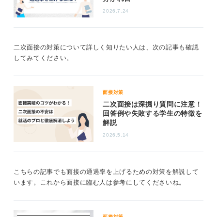
ースが多く見られます。
2026.7.24
これは技術要件や資格要件が明確なためで、特に最終面
接でその傾向が強くなると私は見ています。
二次面接の対策について詳しく知りたい人は、次の記事も確認
一次面接の回答内容に磨きをかけて深掘り質問の多
してみてください。
い二次面接を突破しよう
二次面接に向けて私が実際に求職者に助言しているの
面接対策
は、まず一次面接で使ったエピソードをブラッシュアッ
二次面接は深掘り質問に注意！
プすることです。具体的には「なぜその行動を選んだ
回答例や失敗する学生の特徴を
か」「結果としてどう貢献したか」「そこで得た学びを
解説
御社でどう応用するか」という深掘りポイントで整理し
2026.5.14
ます。
私の経験上、二次では社内プロジェクトの具体例や、前
職で遭遇した課題への対処プロセスを、数字や定量的成
こちらの記事でも面接の通過率を上げるための対策を解説して
果を交えて説明できるかが評価軸になります。
います。これから面接に臨む人は参考にしてくださいね。
加えて、面接官がどの部署・役職の人かによって関心事
が変わるため、事前に企業サイトなどで面接官の経歴や
業務内容を確認しておくこともポイントです。そして、
面接対策