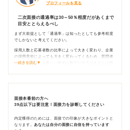
プロフィールを見る
二次面接の通過率は30～50％程度だがあくまで
目安ととらえるべし
まず大前提として「通過率」は知ったとしても参考程度
でしかないと考えてください。
採用人数と応募者数の比率によって大きく変わり、企業
の採用意欲によっても大きく変わってくるため、質問者
⋯続きを読む▼
さんの応募した企業に一般的な数字が当てはまるとは限
らないという前提でとらえてほしいです。
私のこれまでの調査による分析によると、まず 一次面接
の通過率はおよそ30％程度、二次面接なら30〜50％程度
といわれることが多いです。そのため二次面接のほうが
面接本番前の方へ
通過しやすくなる傾向があります。
39点以下は要注意！面接力を診断してください
一次面接と二次面接の位置付けを大雑把に言うと、私の
見解では、一次面接は減点方式で「能力的に厳しそうな
内定獲得のためには、面接での印象が大きなポイントと
人」「見るからに会社にフィットしなさそうな人」をふ
なります。
あなたは自分の面接に自信を持っています
るい落とすイメージですね。