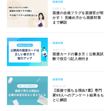
面接対策
2026.7.24
面接の合格フラグを面接官が明
かす！ 見極め方から面接対策
まで解説
面接対策
2026.7.31
面接カードの書き方｜公務員試
験で役立つ記入例付き
面接対策
2026.5.14
【面接で落ちる理由7選】専門
家69人へのアンケート結果をも
とに解説