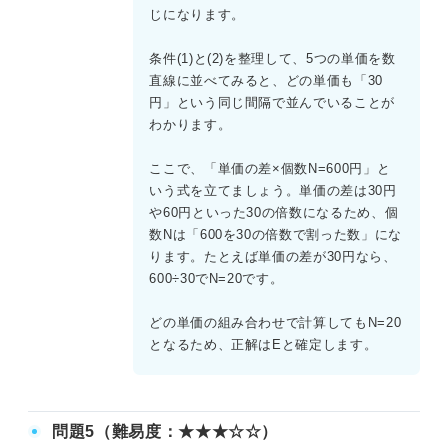
となる。 (1)よりa−b＝d−c、(2)よりa−e＝d−bとなる。単
じになります。
価は30円刻みなので、差が等しくなる組合せを検討する
と、単価は低い順に e(120)、c(150)、b(180)、a(210)、
条件(1)と(2)を整理して、5つの単価を数
d(240) と確定する。このとき、b−c＝180−150＝30円であ
直線に並べてみると、どの単価も「30
り、(3)より30N＝600、したがってN＝20個とわかる。選択
円」という同じ間隔で並んでいることが
肢を検証すると、全員が20個購入したという Eが確実にい
わかります。
える。
ここで、「単価の差×個数N=600円」と
いう式を立てましょう。単価の差は30円
や60円といった30の倍数になるため、個
数Nは「600を30の倍数で割った数」にな
ります。たとえば単価の差が30円なら、
600÷30でN=20です。
どの単価の組み合わせで計算してもN=20
となるため、正解はEと確定します。
問題5（難易度：★★★☆☆）