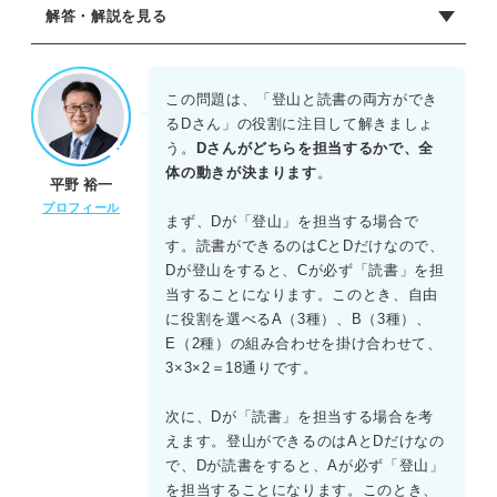
解答・解説を見る
正解：B
必ず選ぶ必要がある「登山」と「読書」に着目する。登山
この問題は、「登山と読書の両方ができ
を好むのはAとD、読書を好むのはCとDである。
るDさん」の役割に注目して解きましょ
う。
Dさんがどちらを担当するかで、全
パターン1：Dが登山を選ぶとき
体の動きが決まります
。
平野 裕一
読書を選べるのはCのみとなるため、Cは読書で確定する。
プロフィール
残りのA、B、Eはそれぞれの好みの中から自由に選べるた
まず、Dが「登山」を担当する場合で
め、3×3×2＝18通り。
す。読書ができるのはCとDだけなので、
Dが登山をすると、Cが必ず「読書」を担
パターン2：Dが読書を選ぶとき
当することになります。このとき、自由
登山を選べるのはAのみとなるため、Aは登山で確定する。
に役割を選べるA（3種）、B（3種）、
残りのCは2通り、Bは3通り、Eは2通りの選び方があるた
E（2種）の組み合わせを掛け合わせて、
め、2×3×2＝12通り。
3×3×2＝18通りです。
これらは重複しないため、18＋12＝30通りとなる。
次に、Dが「読書」を担当する場合を考
えます。登山ができるのはAとDだけなの
で、Dが読書をすると、Aが必ず「登山」
を担当することになります。このとき、