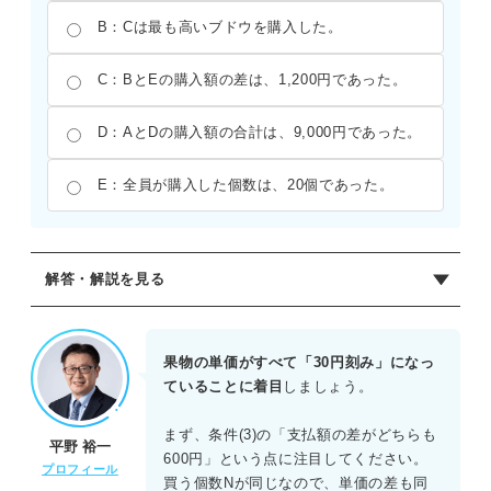
B：Cは最も高いブドウを購入した。
C：BとEの購入額の差は、1,200円であった。
D：AとDの購入額の合計は、9,000円であった。
E：全員が購入した個数は、20個であった。
解答・解説を見る
正解：E
各人が購入した果物の単価をa〜e、購入個数をNとする。
果物の単価がすべて「30円刻み」になっ
条件より
ていることに着目
しましょう。
(1)a＋c＝b＋d
(2)a＋b＝d＋e
まず、条件(3)の「支払額の差がどちらも
平野 裕一
(3)(b−c)N＝(d−e)N＝600
600円」という点に注目してください。
プロフィール
買う個数Nが同じなので、単価の差も同