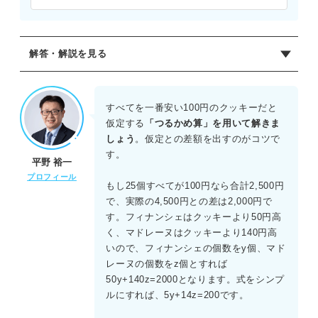
解答・解説を見る
正解：B
クッキーをx個、フィナンシェをy個、マドレーヌをz個とす
すべてを一番安い100円のクッキーだと
る。
仮定する
「つるかめ算」を用いて解きま
個数の合計より、x+y+z=25 ……(1)
しょう
。仮定との差額を出すのがコツで
代金の合計より、100x+150y+240z=4,500
す。
平野 裕一
10で割ると、10x+15y+24z=450 ……(2)
プロフィール
(1)よりx=25-y-zを(2)に代入して整理すると、5y+14z=200
もし25個すべてが100円なら合計2,500円
となる。
で、実際の4,500円との差は2,000円で
5y=200-14zにおいて、左辺は5の倍数なので、右辺も5の倍
す。フィナンシェはクッキーより50円高
数でなければならない。
く、マドレーヌはクッキーより140円高
z=5のとき、5y=130よりy=26となり、合計25個を超えるた
いので、フィナンシェの個数をy個、マド
め不適。
レーヌの個数をz個とすれば
z=10のとき、5y=60よりy=12となる。このときx=25-12-
50y+140z=2000となります。式をシンプ
10=3となり、すべて正の整数で成り立つ。
ルにすれば、5y+14z=200です。
したがって、マドレーヌは10個である。