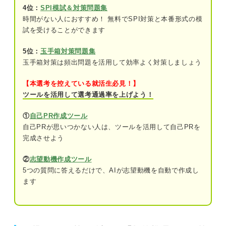
問題8（難易度：★★★☆☆）
4位：
SPI模試＆対策問題集
時間がない人におすすめ！ 無料でSPI対策と本番形式の模
問題9（難易度：★★★☆☆）
試を受けることができます
問題10（難易度：★★★☆☆）
5位：
玉手箱対策問題集
玉手箱対策は頻出問題を活用して効率よく対策しましょう
問題11（難易度：★★★☆☆）
問題12（難易度：★★★☆☆）
【本選考を控えている就活生必見！】
ツールを活用して選考通過率を上げよう！
問題13（難易度：★★★☆☆）
①
自己PR作成ツール
問題14（難易度：★★★☆☆）
自己PRが思いつかない人は、ツールを活用して自己PRを
完成させよう
問題15（難易度：★★★☆☆）
②
志望動機作成ツール
問題16（難易度：★★★☆☆）
5つの質問に答えるだけで、AIが志望動機を自動で作成し
ます
問題17（難易度：★★★☆☆）
問題18（難易度：★★★☆☆）
問題19（難易度：★★★☆☆）