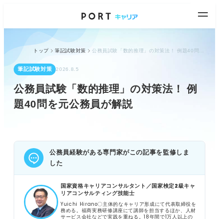
トップ
筆記試験対策
公務員試験「数的推理」の対策法！ 例題40問を元公務員が解説
筆記試験対策
2026.8.5
公務員試験「数的推理」の対策法！ 例
題40問を元公務員が解説
公務員経験がある専門家がこの記事を監修しま
した
国家資格キャリアコンサルタント／国家検定2級キャ
リアコンサルティング技能士
Yuichi Hirano〇主体的なキャリア形成にて代表取締役を
務める。福商実務研修講座にて講師を担当するほか、人材
サービス会社などで実践を重ねる。18年間で1万人以上の