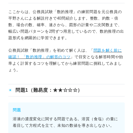
ここからは、公務員試験「数的推理」の練習問題を元公務員の
平野さんによる解説付きで40問紹介します。整数、約数・倍
数、場合の数、確率、速さから、図形の計量や二次関数まで、
幅広い問題パターンを2問ずつ用意しているので、数的推理の出
題形式を網羅的に学習できます。
公務員試験「数的推理」を初めて解く人は、「
問題を解く前に
確認！ 「数的推理」の解答のコツ
」で目安となる解答時間や効
率よく計算するコツを理解してから練習問題に挑戦してみまし
ょう。
問題1（難易度：★★☆☆☆）
問題
溶液の濃度変化に関する問題である。溶質（食塩）の量に
着目して方程式を立て、未知の数値を導き出しなさい。