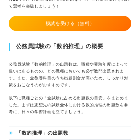
て選考を突破しましょう！
問題26（難易度：★★★★☆）
模試を受ける（無料）
問題27（難易度：★★★★☆）
問題28（難易度：★★★★☆）
公務員試験の「数的推理」の概要
問題29（難易度：★★★★☆）
公務員試験「数的推理」の出題数は、職種や受験年度によって
問題30（難易度：★★★★☆）
違いはあるものの、どの職種においても必ず数問出題されま
す。また、全教養科目のうち出題割合が高いため、しっかり対
問題31（難易度：★★★★☆）
策をおこなうのがおすすめです。
問題32（難易度：★★★★☆）
以下に職種ごとの「全試験に占める出題数の目安」をまとめま
した。まずは志望先の試験全体における数的推理の出題数を参
問題33（難易度：★★★★☆）
考に、日々の学習計画を立てましょう。
問題34（難易度：★★★★☆）
「数的推理」の出題数
問題35（難易度：★★★★☆）