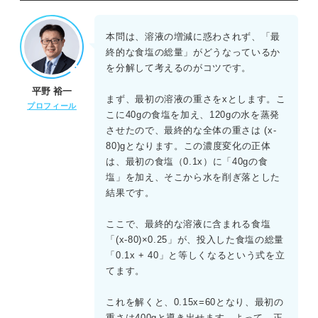
正解：A
最初にあった食塩水をxgとおく。食塩水に40gの食塩を加
本問は、溶液の増減に惑わされず、「最
え、120gの水を蒸発させた後の食塩水の総量は、x+40-
終的な食塩の総量」がどうなっているか
120=x-80gとなる。次に、溶けている「食塩の量」に注目
を分解して考えるのがコツです。
して方程式を立てる。（最初の食塩）＋（加えた食塩）＝
平野 裕一
（最終的な食塩）0.1x+40=0.25(x-80)この方程式を解く
まず、最初の溶液の重さをxとします。こ
プロフィール
と、0.1x+40=0.25x-20 0.15x=60 x=400 したがって、最初
こに40gの食塩を加え、120gの水を蒸発
にあった食塩水は400gである。
させたので、最終的な全体の重さは (x-
80)gとなります。この濃度変化の正体
は、最初の食塩（0.1x）に「40gの食
塩」を加え、そこから水を削ぎ落とした
結果です。
ここで、最終的な溶液に含まれる食塩
「(x-80)×0.25」が、投入した食塩の総量
「0.1x + 40」と等しくなるという式を立
てます。
これを解くと、0.15x=60となり、最初の
重さは400gと導き出せます。よって、正