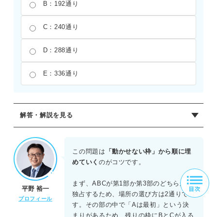
B：192通り
C：240通り
D：288通り
E：336通り
解答・解説を見る
正解：D
面談枠を1～10番とする。A、B、Cを第1部（1～3番）にま
この問題は
「動かせない枠」から順に埋
とめる場合、Aは1番で固定。B、Cの並びは2通り。Dは4番
めていく
のがコツです。
か8番だが、EがDの直後なのでDは4番（Eは5番）または8
番（Eは9番）となる。Dが4番のとき、残る枠にF、G、H、
まず、ABCが第1部か第3部のどちらかを
平野 裕一
I、Jを入れる。Fは部の最後（3、7、10番）だが3番は埋ま
独占するため、場所の選び方は2通りで
プロフィール
っているため7番か10番。G、Hは同じ部なので第2部か第3
す。その部の中で「Aは最初」という決
部の空き枠に入る。これを計算すると、A、B、Cが第1部の
まりがあるため、残りの枠にBとCが入る