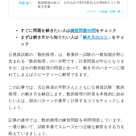
面談実績があり、そのなかで500名以上のWebテスト対
平野 裕一
策を支援
プロフィール詳細・記事一覧 >
すぐに問題を解きたい人は
練習問題40問
をチェック
まずは解き方から知りたい人は「
解き方のコツ
」をチェ
ック
公務員試験の「数的推理」は、教養択一試験の一般知能分野に
含まれる「数的処理」の一分野です。計算問題が中心となりま
すが、ほかの数的処理の問題と比べて、解き方のパターンに慣
れてしまえばスピーディーに解答できます。
この記事では、元公務員の平野さんとともに公務員試験「数的
推理」の解き方を解説します。数的推理の対策を本格的に始め
たい人は、頻出パターンや素早く計算するコツをチェックしま
しょう。
記事の後半では、数的推理の練習問題を40問用意しています。
一通り解いて、試験本番でスムーズかつ正確な解答をする力を
鍛えていきましょう。