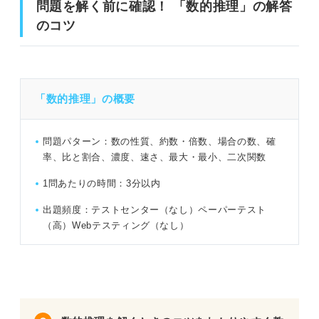
問題を解く前に確認！ 「数的推理」の解答
のコツ
問題20（難易度：★★★☆☆）
問題を解く前に確認！ 「数的推理」の解答のコツ
問題21（難易度：★★★☆☆）
問題22（難易度：★★★★☆）
公務員試験の「数的推理」の概要
「数的推理」の概要
問題23（難易度：★★★★☆）
「数的推理」の出題数
問題24（難易度：★★★★☆）
問題パターン：数の性質、約数・倍数、場合の数、確
率、比と割合、濃度、速さ、最大・最小、二次関数
公務員試験「数的推理」の練習問題40問｜平野さんによる
問題25（難易度：★★★★☆）
解き方の解説付き！
1問あたりの時間：3分以内
問題26（難易度：★★★★☆）
問題1（難易度：★★☆☆☆）
出題頻度：テストセンター（なし）ペーパーテスト
（高）Webテスティング（なし）
問題27（難易度：★★★★☆）
問題2（難易度：★★★☆☆）
問題28（難易度：★★★★☆）
問題3（難易度：★★★☆☆）
問題29（難易度：★★★★☆）
問題4（難易度：★★★☆☆）
問題30（難易度：★★★★☆）