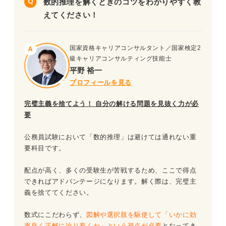
数的推理を解くときのコツをわかりやすく教
問題5（難易度：★★★☆☆）
えてください！
問題31（難易度：★★★★☆）
問題6（難易度：★★★☆☆）
問題32（難易度：★★★★☆）
国家資格キャリアコンサルタント／国家検定2
問題7（難易度：★★★☆☆）
問題33（難易度：★★★★☆）
級キャリアコンサルティング技能士
平野 裕一
問題8（難易度：★★★☆☆）
問題34（難易度：★★★★☆）
プロフィールを見る
問題35（難易度：★★★★☆）
問題9（難易度：★★★☆☆）
完璧主義を捨てよう！
自分の解ける問題を見抜く力が必
要
問題36（難易度：★★★★☆）
問題10（難易度：★★★☆☆）
問題37（難易度：★★★★☆）
公務員試験において「数的推理」は避けては通れない重
問題11（難易度：★★★☆☆）
要科目です。
問題38（難易度：★★★★☆）
問題12（難易度：★★★☆☆）
配点が高く、多くの受験生が苦戦するため、ここで得点
問題39（難易度：★★★★☆）
できればアドバンテージになります。解く際は、完璧主
問題13（難易度：★★★☆☆）
義を捨ててください。
問題40（難易度：★★★★☆）
問題14（難易度：★★★☆☆）
数式にこだわらず、
図解や選択肢を駆使して「いかに効
公務員試験「数的推理」を対策する際のポイント
率良く正解に辿り着くか」という視点が必要
となってき