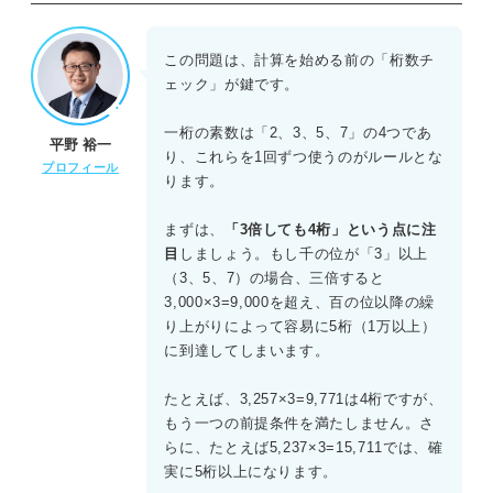
正解：A
一桁の素数は2、3、5、7の4つである。これらを3倍しても
この問題は、計算を始める前の「桁数チ
4桁にとどめるためには、元の整数の千の位は2でなければ
ェック」が鍵です。
ならない（3以上だと3倍したとき一万を超えて5桁にな
る）。千の位を2に固定し、残りの3、5、7を並べ替えて検
一桁の素数は「2、3、5、7」の4つであ
平野 裕一
討する。2,357を3倍すると7,071となり素数が二つある。
り、これらを1回ずつ使うのがルールとな
プロフィール
2,375を3倍すると7125となり素数は7のみの一つである。
ります。
2,537を3倍すると7,611となり素数は7のみの一つである。
2,735を3倍すると8,205となり素数は2のみの一つである。
まずは、
「3倍しても4桁」という点に注
2,753を3倍すると8,259となり素数は2と5の二つである。
目
しましょう。もし千の位が「3」以上
したがって、条件を満たす千の位は2のみである。
（3、5、7）の場合、三倍すると
3,000×3=9,000を超え、百の位以降の繰
り上がりによって容易に5桁（1万以上）
に到達してしまいます。
たとえば、3,257×3=9,771は4桁ですが、
もう一つの前提条件を満たしません。さ
らに、たとえば5,237×3=15,711では、確
実に5桁以上になります。