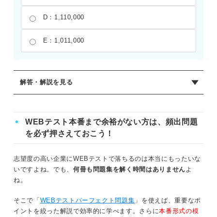
D：1,110,000
E：1,011,000
解答・解説を見る
正解：B
7桁の2進数では、最左位は必ず1となる。残りの6枠に、残
WEBテスト本番まで余裕がない方は、頻出問題
った1が2つと0が4つ並ぶ。全体の個数は、6箇所のうち1が
を必ず押さえておこう！
入る2箇所を選ぶ組合せと同じなので、(6×5)÷(2×1)＝15通
りある。小さい方から13番目は、大きい方から数えると15-
志望度の高い企業にWEBテストで落ちるのは本当にもったいな
13+1＝3番目である。最大（1番目）は1を左に寄せた
いですよね。でも、
何冊も問題集を解く時間はありません
よ
1,110,000、大きいほうから2番目は1,101,000、3番目は
ね。
1,100,100となる。よって、小さいほうから数えて13番目は
1,100,100なので正解はBとなる。
そこで「
WEBテストパーフェクト問題集
」を使えば、重要なポ
イントを絞った解説で効率的に学べます。さらに
本番形式の模