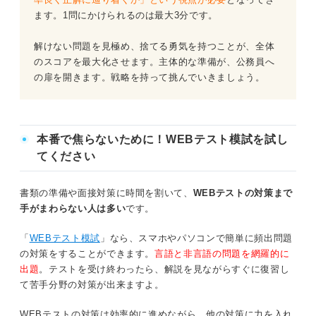
問題15（難易度：★★★☆☆）
ます。1問にかけられるのは最大3分です。
問題16（難易度：★★★☆☆）
解けない問題を見極め、捨てる勇気を持つことが、全体
のスコアを最大化させます。主体的な準備が、公務員へ
問題17（難易度：★★★☆☆）
の扉を開きます。戦略を持って挑んでいきましょう。
問題18（難易度：★★★☆☆）
問題19（難易度：★★★☆☆）
本番で焦らないために！WEBテスト模試を試し
てください
問題20（難易度：★★★☆☆）
問題21（難易度：★★★☆☆）
書類の準備や面接対策に時間を割いて、
WEBテストの対策まで
手がまわらない人は多い
です。
問題22（難易度：★★★★☆）
「
WEBテスト模試
」なら、スマホやパソコンで簡単に頻出問題
の対策をすることができます。
言語と非言語の問題を網羅的に
問題23（難易度：★★★★☆）
出題
。テストを受け終わったら、解説を見ながらすぐに復習し
て苦手分野の対策が出来ますよ。
問題24（難易度：★★★★☆）
WEBテストの対策は効率的に進めながら、他の対策に力を入れ
問題25（難易度：★★★★☆）