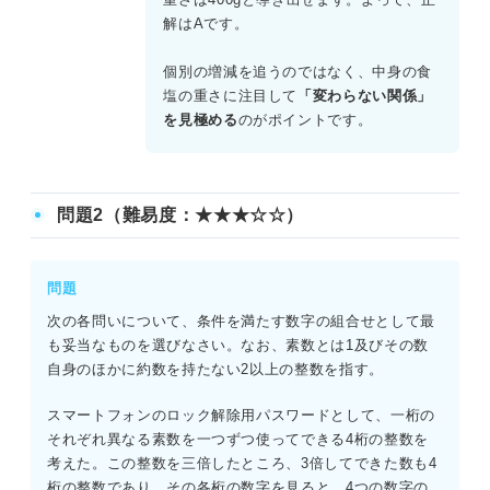
解はAです。
個別の増減を追うのではなく、中身の食
塩の重さに注目して
「変わらない関係」
を見極める
のがポイントです。
問題2（難易度：★★★☆☆）
問題
次の各問いについて、条件を満たす数字の組合せとして最
も妥当なものを選びなさい。なお、素数とは1及びその数
自身のほかに約数を持たない2以上の整数を指す。
スマートフォンのロック解除用パスワードとして、一桁の
それぞれ異なる素数を一つずつ使ってできる4桁の整数を
考えた。この整数を三倍したところ、3倍してできた数も4
桁の整数であり、その各桁の数字を見ると、4つの数字の