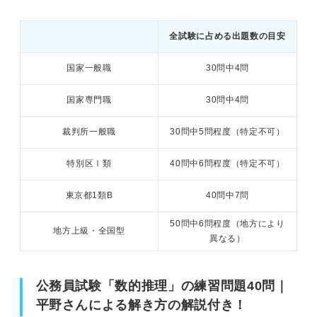
問題36（難易度：★★★★☆）
全試験に占める出題数の目安
問題37（難易度：★★★★☆）
国家一般職
30問中4問
問題38（難易度：★★★★☆）
国家専門職
30問中4問
問題39（難易度：★★★★☆）
裁判所一般職
30問中5問程度（特定不可）
問題40（難易度：★★★★☆）
特別区Ⅰ類
40問中6問程度（特定不可）
公務員試験「数的推理」を対策する際のポイント
東京都1類B
40問中7問
50問中6問程度（地方により
地方上級・全国型
異なる）
公務員試験「数的推理」の練習問題40問｜
平野さんによる解き方の解説付き！