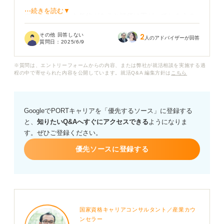
⋯続きを読む▼
やはり、落とした単位があると評価は下がってしまうの
でしょうか？ もし不利になる場合、何か対策できること
その他 回答しない
2
はありますか？
人のアドバイザーが回答
質問日：
2025/6/9
たとえば、面接で聞かれた際の答え方など、アドバイス
※質問は、エントリーフォームからの内容、または弊社が就活相談を実施する過
があれば教えていただきたいです。また、同じような経
程の中で寄せられた内容を公開しています。就活Q&A 編集方針は
こちら
験をされた方はどのように乗り越えられましたか？
GoogleでPORTキャリアを「優先するソース」に登録する
と、
知りたいQ&Aへすぐにアクセスできる
ようになりま
す。ぜひご登録ください。
優先ソースに登録する
国家資格キャリアコンサルタント／産業カウ
ンセラー