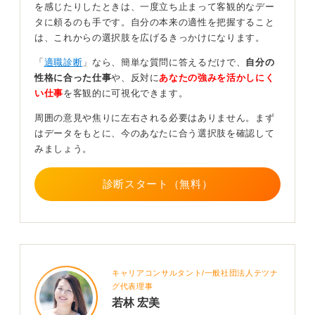
を感じたりしたときは、一度立ち止まって客観的なデー
話せば、改善意識は伝えられます。素直に、そして改善
タに頼るのも手です。自分の本来の適性を把握すること
に取り組んだことを話すことがポイントです。
は、これからの選択肢を広げるきっかけになります。
正直に理由を伝えることが企業との信頼関係を作る
「
適職診断
」なら、簡単な質問に答えるだけで、
自分の
性格に合った仕事
や、反対に
あなたの強みを活かしにく
い仕事
を客観的に可視化できます。
たとえば、ある一年だけ単位を落としてしまったという
ケースもあるでしょう。「体調を崩した」「ほかに熱中
周囲の意見や焦りに左右される必要はありません。まず
したことがあった」など、さまざまな理由から学校の勉
はデータをもとに、今のあなたに合う選択肢を確認して
強が手に着かなかった場合もあるはずです。
みましょう。
ここで声を大にして言いたいのは、単位を落とした理由
で噓をついてはいけないということです。仮に、その理
診断スタート（無料）
由が自分にとって不利に感じる内容でも、素直にその理
由を話す方が面接官から信用されやすいと考えます。
単位を落としてしまったという事実よりも、「学業以外
で、何をやってきたか」など、ほかに面接でアピールで
きる内容を準備する方が重要だと言えます。
キャリアコンサルタント/一般社団法人テツナ
グ代表理事
0
若林 宏美