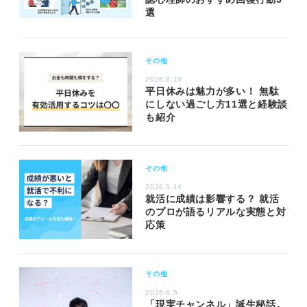
選
その他
2026.8.10
平日休みは魅力が多い！ 無駄
にしない過ごし方11選と経験談
も紹介
その他
2026.5.14
就活に成績は影響する？ 就活
のプロが語るリアルな実態と対
応策
その他
2026.6.5
「現実チャンネル」誕生秘話。