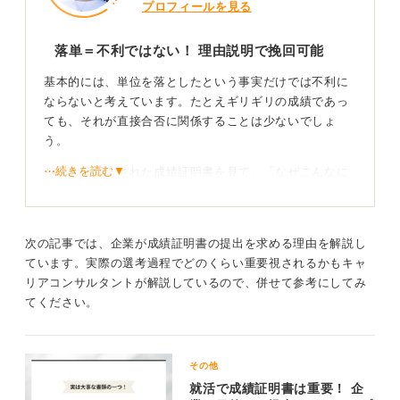
プロフィールを見る
落単＝不利ではない！ 理由説明で挽回可能
基本的には、単位を落としたという事実だけでは不利に
ならないと考えています。たとえギリギリの成績であっ
ても、それが直接合否に関係することは少ないでしょ
う。
⋯続きを読む▼
ただし、提出された成績証明書を見て、「なぜこんなに
単位を落としているのですか？」と面接で理由を聞かれ
る可能性はあります。その際に、相手が納得できるよう
な理由を準備しておけば、特に問題はありません。
次の記事では、企業が成績証明書の提出を求める理由を解説し
ています。実際の選考過程でどのくらい重要視されるかもキャ
成績証明書はプラスαの要素！ 成績だけで合否は決
リアコンサルタントが解説しているので、併せて参考にしてみ
まらない
てください。
私の知る限り、採用担当者が集まる情報交換の場でも、
学生の成績だけが話題になることはほとんどありませ
その他
ん。成績証明書は、本当にその大学に在籍していたかど
就活で成績証明書は重要！ 企
うかの確認のために必要とされるくらいかもしれませ