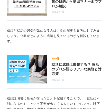
業の目的から提出マナーまでプ
ん。
ロが解説
つまり、単位を落としたからといって、過度に気に病む
2026.5.29
必要はありません。理由をきちんと説明できれば大丈夫
です。理由を説明できれば、それ自体で不利になること
はないと言えます。
成績と就活の関係が気になる人は、次の記事も参考にしてみま
しょう。企業がどのように成績を見ているのかを解説していま
一方で、ほかの学生と比べても良い成績だったという事
す。
実があれば、アピールポイントにはなります。
成績だけで合否が決まることはないものの、スキルや頑
張ったことの一部としてアピールができる内容になるた
その他
め、自分の成績に応じて有効に活用してみてください
就活に成績は影響する？ 就活
ね。
のプロが語るリアルな実態と対
応策
0
2026.5.14
成績証明書に単位が落ちたことを記載することで、「就活に不
利になるかも」という不安が出てくる人もいるでしょう。以下