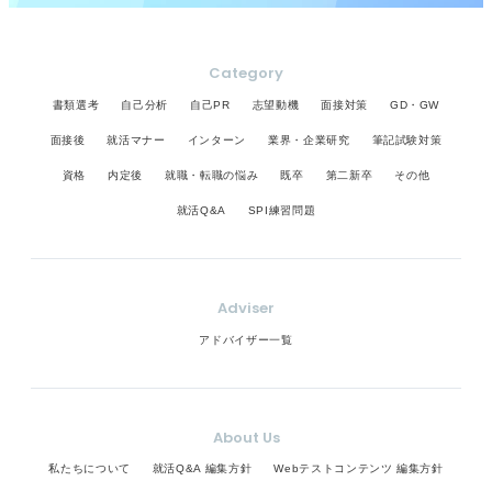
Category
書類選考
自己分析
自己PR
志望動機
面接対策
GD・GW
面接後
就活マナー
インターン
業界・企業研究
筆記試験対策
資格
内定後
就職・転職の悩み
既卒
第二新卒
その他
就活Q&A
SPI練習問題
Adviser
アドバイザー一覧
About Us
私たちについて
就活Q&A 編集方針
Webテストコンテンツ 編集方針