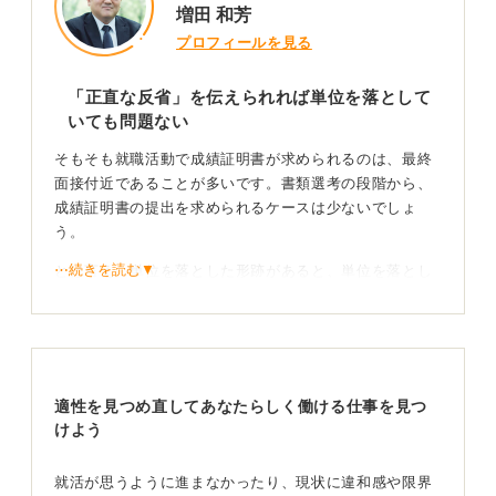
増田 和芳
プロフィールを見る
「正直な反省」を伝えられれば単位を落として
いても問題ない
そもそも就職活動で成績証明書が求められるのは、最終
面接付近であることが多いです。書類選考の段階から、
成績証明書の提出を求められるケースは少ないでしょ
う。
⋯続きを読む▼
とは言え、単位を落とした形跡があると、単位を落とし
ていない学生と比べて印象が悪くなってしまう可能性は
あります。ただし、だからと言って、気にしすぎないで
ください。
なぜ落としてしまったのか、自分の行動を振り返って、
適性を見つめ直してあなたらしく働ける仕事を見つ
真摯に回答すれば問題ありません。改善が必要だと感じ
けよう
たのであれば、そのことを話してください。
落としてしまった理由が自己責任であったとしても、そ
就活が思うように進まなかったり、現状に違和感や限界
れを踏まえてどのような改善を次年度におこなったかを