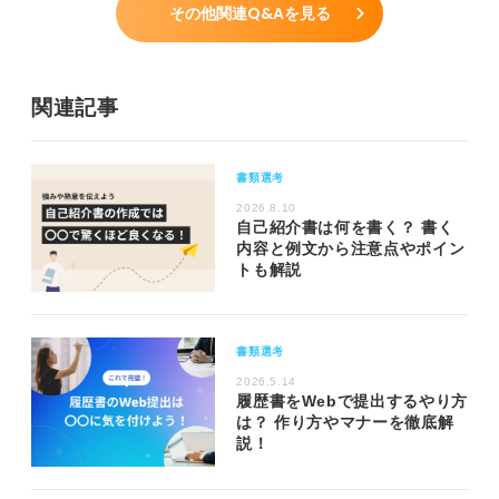
その他関連Q&Aを見る
関連記事
書類選考
2026.8.10
自己紹介書は何を書く？ 書く
内容と例文から注意点やポイン
トも解説
書類選考
2026.5.14
履歴書をWebで提出するやり方
は？ 作り方やマナーを徹底解
説！