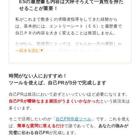
ESの履歴書も内容は大枠そろえて一貫性を持た
せることが重要！
私がこれまで数多くの求職者指導をしてきた経験から
は、基本的には、エントリーシート（ＥＳ）と履歴書で
自己ＰＲの内容を大きく変えることは推奨しません。
なぜなら、面接官によっては、どちらか一方の書類しか
⋯続きを読む▼
じっくり目を通さない可能性があるからです。
特に、現場の管理職などが面接官を務めている場合、多
忙ななかで面接直前に短時間で書類を確認するケースも
時間がない人におすすめ！
少なくないと私はみてきました。
ツールを使えば、自己PRが3分で完成します
見落としリスクを回避！ 内容は両書類にしっかり網
自己PRは就活において必ずといっていいほど必要になります。
羅を
自己PRが曖昧なまま就活がうまくいかなかった
という就活生は
多くいます。
そのため、どちらの書類にも同じ骨子の内容を記載して
おくことで、アピールポイントが見落とされるリスクを
そこで活用したいのが「
自己PR作成ツール
」です。これを使え
減らすことができます。スペースの都合も考慮し、履歴
ば、
簡単な質問に答えるだけ
で誰であっても、
あなたの強みが
書には要点を簡潔に、ESには具体的なエピソードを交え
完璧に伝わる自己PR
が完成します。
て詳しく記載するのがおすすめです。