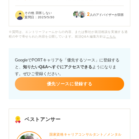
エントリーシート（ES）と履歴書の両方に自己PRを記
入する欄がある場合、内容は同じにすべきでしょうか？
その他 回答しない
2
それとも、それぞれの書類の特性に合わせて書き分ける
人のアドバイザーが回答
質問日：
2025/5/30
べきでしょうか？
※質問は、エントリーフォームからの内容、または弊社が就活相談を実施する過
また、採用担当者はESと履歴書の自己PRをどのように
程の中で寄せられた内容を公開しています。就活Q&A 編集方針は
こちら
見比べているのでしょうか？ それぞれの書類で自己PR
を作成する際の注意点や、効果的な書き分け方について
アドバイスをお願いします。
GoogleでPORTキャリアを「優先するソース」に登録する
と、
知りたいQ&Aへすぐにアクセスできる
ようになりま
す。ぜひご登録ください。
優先ソースに登録する
ベストアンサー
国家資格キャリアコンサルタント／メンタル