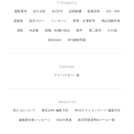
Category
書類選考
自己分析
自己PR
志望動機
面接対策
GD・GW
面接後
就活マナー
インターン
業界・企業研究
筆記試験対策
資格
内定後
就職・転職の悩み
既卒
第二新卒
その他
就活Q&A
SPI練習問題
Adviser
アドバイザー一覧
About Us
私たちについて
就活Q&A 編集方針
Webテストコンテンツ 編集方針
編集責任者メッセージ
D&Iの推進
就活対策資料&ツール一覧