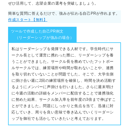
ぜひ活用して、志望企業の選考を突破しましょう。
もしアピールしたい強みが2つある場合も、両方の書類に
簡単な質問に答えるだけで、強みが伝わる自己PRが作れます。
その旨を記載し、ESで各々を深掘りすると良いでしょ
作成スタート【無料】
う。
ツールで作成した自己PR例文
それで選考が不利になることはないと私は思います。私
（リーダーシップが強みの場合）
が最も望ましいと考えるのは、履歴書にサマライズされ
た自己ＰＲがあり、ESでその詳細が補完されている状態
私はリーダーシップを発揮できる人材です。学生時代にサ
です。
ークル長として運営に携わった際に、リーダーシップを養
私は求職者に指導する際、企業ごとにアピールするポイ
うことができました。サークル長を務めていたフットボー
ントを変えたい場合は、ESの記述で調整するのが一般的
ルサークルでは、練習場所や時間が取れないことや、連携
だとお伝えしています。
を取り切れていないことが問題でした。そこで、大学生側
に掛け合い週に2回の練習場所を確保し、時間を決め活動す
0
るようにメンバーに声掛けを行いました。さらに週末明け
に今週の活動の詳細をメンバーに配信することで連携強化
に努めた結果、サークル加入率を前年度の3倍まで伸ばすこ
とができました。問題にしっかりと焦点を当て、迅速に対
応していき、周りを良い意味で巻き込んでいくリーダーシ
ップを御社でも活かしていきたいと考えております。