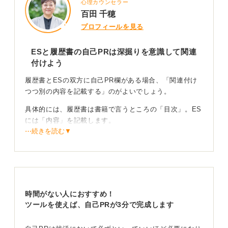
心理カウンセラー
百田 千穂
プロフィールを見る
ESと履歴書の自己PRは深掘りを意識して関連
付けよう
履歴書とESの双方に自己PR欄がある場合、「関連付け
つつ別の内容を記載する」のがよいでしょう。
具体的には、履歴書は書籍で言うところの「目次」。ES
には「内容」を記載します。
⋯続きを読む▼
つまりは、履歴書では一目で理解しやすいタイトルを。
ESには、タイトルの補足となる文章をまとめるといった
具合です。
時間がない人におすすめ！
両者とも軸は変えず情報を段階的に伝えよう
ツールを使えば、自己PRが3分で完成します
面接担当者が双方の書類を見比べる流れとしては、本を