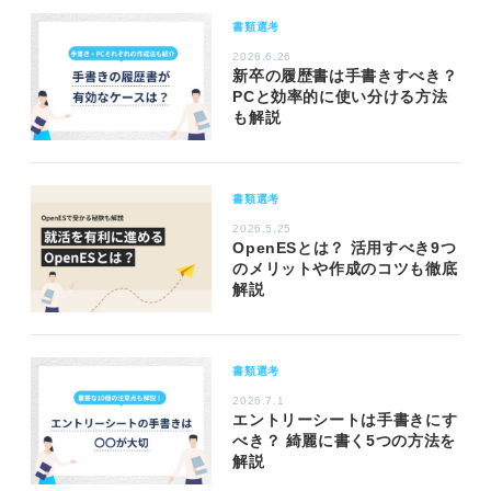
書類選考
2026.6.26
新卒の履歴書は手書きすべき？
PCと効率的に使い分ける方法
も解説
書類選考
2026.5.25
OpenESとは？ 活用すべき9つ
のメリットや作成のコツも徹底
解説
書類選考
2026.7.1
エントリーシートは手書きにす
べき？ 綺麗に書く5つの方法を
解説