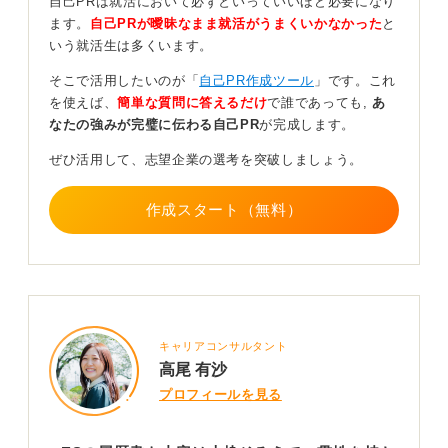
自己PRは就活において必ずといっていいほど必要になり
購入する様子をイメージしていただくとわかりやすいか
ます。
自己PRが曖昧なまま就活がうまくいかなかった
と
もしれません。
いう就活生は多くいます。
まずは「目次」である履歴書に目を通します。その段階
そこで活用したいのが「
自己PR作成ツール
」です。これ
で興味を惹かれれば、次の段階である「内容」ESに進み
を使えば、
簡単な質問に答えるだけ
で誰であっても,
あ
ます。そこで心に残るものを感じなければ、本の購入に
なたの強みが完璧に伝わる自己PR
が完成します。
は至りません。
ぜひ活用して、志望企業の選考を突破しましょう。
そのため、目次である履歴書が魅力的であり、かつ購入
訴求となるようなＥＳへの導線をつなげることが重要で
作成スタート（無料）
す。
1
キャリアコンサルタント
高尾 有沙
プロフィールを見る