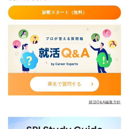
送信前には、誤字脱字がないか、敬語の使い方が正しい
か、宛名に間違いはないかなどを必ず確認してくださ
診断スタート（無料）
い。
簡潔でわかりやすい文章を心掛け、熱意と感謝の気持ち
を伝えましょう。
0
匿名で質問する
就活Q&A編集方針