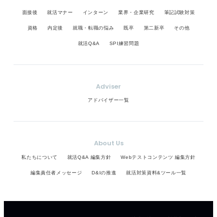
面接後
就活マナー
インターン
業界・企業研究
筆記試験対策
資格
内定後
就職・転職の悩み
既卒
第二新卒
その他
就活Q&A
SPI練習問題
Adviser
アドバイザー一覧
About Us
私たちについて
就活Q&A 編集方針
Webテストコンテンツ 編集方針
編集責任者メッセージ
D&Iの推進
就活対策資料&ツール一覧