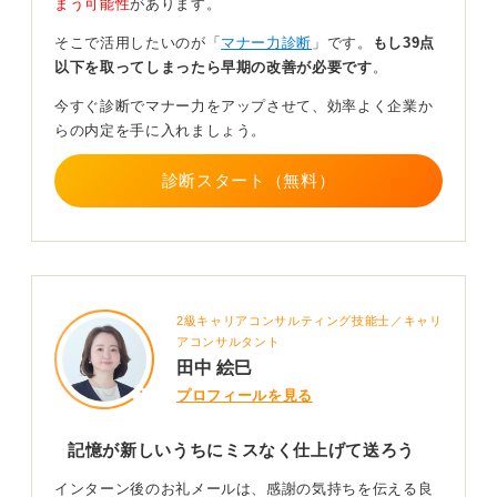
まう可能性
があります。
送信タイミングは、インターン終了後、できるだけ早
そこで活用したいのが「
マナー力診断
」です。
もし39点
く、遅くとも翌営業日までに送るのが理想的です。
以下を取ってしまったら早期の改善が必要です
。
言葉遣いはもちろん丁寧にし、誤字脱字がないか、宛名
今すぐ診断でマナー力をアップさせて、効率よく企業か
や会社名に間違いがないかなどを送信前に必ず確認しま
らの内定を手に入れましょう。
しょう。
診断スタート（無料）
もし、インターン中にお世話になった特定の社員の人が
いれば、その人への感謝の言葉を添えるのも良いでしょ
う。熱意と誠意が伝わるお礼メールを心がけてくださ
い。
0
2級キャリアコンサルティング技能士／キャリ
アコンサルタント
田中 絵巳
プロフィールを見る
記憶が新しいうちにミスなく仕上げて送ろう
インターン後のお礼メールは、感謝の気持ちを伝える良