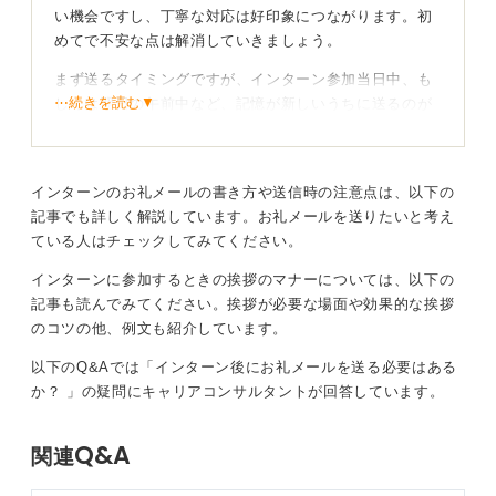
い機会ですし、丁寧な対応は好印象につながります。初
めてで不安な点は解消していきましょう。
まず送るタイミングですが、インターン参加当日中、も
⋯続きを読む▼
しくは翌日の午前中など、記憶が新しいうちに送るのが
理想的です。
遅くとも2～3日以内には送るように心掛けましょう。大
学のメールアドレスを使用するのが一般的です。
インターンのお礼メールの書き方や送信時の注意点は、以下の
記事でも詳しく解説しています。お礼メールを送りたいと考え
ている人はチェックしてみてください。
7ステップの構成で読みやすい内容に仕上げよう
インターンに参加するときの挨拶のマナーについては、以下の
件名は、「〇月〇日 インターンシップの御礼（〇〇大学
記事も読んでみてください。挨拶が必要な場面や効果的な挨拶
氏名）」のように、一目で内容と差出人がわかるように
のコツの他、例文も紹介しています。
具体的に記載しましょう。
以下のQ&Aでは「インターン後にお礼メールを送る必要はある
本文の構成としては、以下の流れを意識すると良いで
か？ 」の疑問にキャリアコンサルタントが回答しています。
す。
①宛名：会社名、部署名、担当者名を正式名称で正確に
Q&A
関連
記載します。「様」を付けましょう。