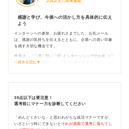
プロフィールを見る
感謝と学び、今後への活かし方を具体的に伝え
よう
インターンへの参加、お疲れさまでした。お礼メール
は、感謝の気持ちを伝えるとともに、企業への良い印象
を残す大切な機会です。
件名は、「〇月〇日～〇日 インターンシップのお礼（〇
⋯続きを読む▼
〇大学 氏名）」のように、誰から何のお礼メールなのか
が一目でわかるように具体的に記載しましょう。
本文では、まずインターンを受け入れてもらったことへ
の感謝の気持ちを述べます。そのうえで、インターンを
通じて具体的に何を学び、何を感じたのか、そしてそれ
39点以下は要注意！
が今後どのように活かせそうかを自分の言葉で伝えるこ
選考前にマナー力を診断してください
とが重要です。
翌営業日までに送るのが理想！ 丁寧な言葉遣いを心
「めんどくさいな」と思われがちな就活マナーですが、
がけよう
いざという時にできないと
それが原因で選考に落ちてし