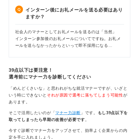
②あいさつと自己紹介：インターンに参加した大学名と
インターン後にお礼メールを送る必要はあり
氏名を名乗り、丁寧にあいさつします。
ますか？
③感謝の言葉：インターン参加の機会をいただいたこと
へのお礼を述べます。
社会人のマナーとしてお礼メールを送るのは「当然」
インターン参加後のお礼メールについてですね。お礼メ
④具体的な感想や学び：ここが重要です。単に「勉強に
ールを送らなかったからといって即不採用になる…
なりました」だけでなく、「〇〇という業務体験を通じ
て△△を学びました」「社員の方の□□というお話が特に
印象に残っています」など、具体的なエピソードを交え
て、あなた自身の言葉で感じたことや得たものを伝えま
39点以下は要注意！
しょう。
選考前にマナー力を診断してください
⑤今後に活かしたいこと・意欲：学んだことを今後どの
「めんどくさいな」と思われがちな就活マナーですが、いざと
ように活かしていきたいか、また選考に進みたい場合は
いう時にできないと
それが原因で選考に落ちてしまう可能性
が
その意欲などを伝えます。
あります。
⑥結びのあいさつ：改めて感謝の言葉を述べ、企業の発
そこで活用したいのが「
マナー力診断
」です。
もし39点以下を
展を祈る言葉などで締めくくります。
取ってしまったら早期の改善が必要です
。
⑦署名：大学名、学部・学科、氏名、メールアドレス、
今すぐ診断でマナー力をアップさせて、効率よく企業からの内
電話番号を明記します。
定を手に入れましょう。