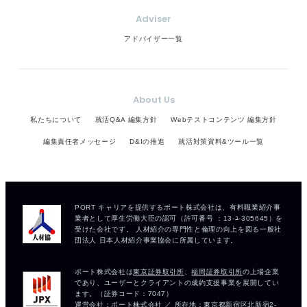
Adviser
アドバイザー一覧
About Us
私たちについて
就活Q&A 編集方針
Webテストコンテンツ 編集方針
編集責任者メッセージ
D&Iの推進
就活対策資料&ツール一覧