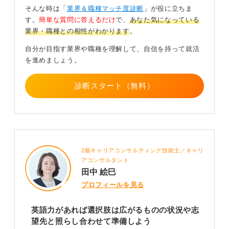
日本語でおこなわれる職種、たとえば、多くの公務員、
そんな時は「
業界＆職種マッチ度診断
」が役に立ちま
地域密着型のサービス業、一部の製造業などでは、英語
す。
簡単な質問に答えるだけ
で、
あなた気になっている
力が直接的に求められることは少ない傾向にあります。
業界・職種との相性がわかります
。
大切なのは、自身がどのような業界や職種に興味があ
自分が目指す業界や職種を理解して、自信を持って就活
り、将来どのようなキャリアを築きたいのか、という点
を進めましょう。
と照らし合わせて、英語力の必要性を判断することで
す。
診断スタート（無料）
もし、英語力が必要とされる分野に挑戦したいのであれ
ば、今からでも対策を始める価値は十分にあります。
まずは、自身の興味のある企業がどの程度の英語力を求
めているのか、採用情報を確認してみることから始めま
しょう。
2級キャリアコンサルティング技能士／キャリ
アコンサルタント
0
田中 絵巳
プロフィールを見る
英語力があれば選択肢は広がるものの状況や志
望先と照らし合わせて準備しよう