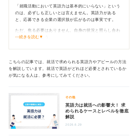
「就職活動において英語力は基本的にいらない」という
のは、必ずしも正しいとは言えません。英語力がある
と、応募できる企業の選択肢が広がるのは事実です。
ただ、焦る必要はありません。自身の状況と照らし合わ
⋯続きを読む▼
せて考えましょう。
英語がまったくできないと応募できる企業が限られてし
まうかは、あなたがどのような業界や職種を志望するか
によります。
こちらの記事では、就活で求められる英語力やアピールの方法
を解説しています。就活で英語がどれほど必要とされているか
まずは、自身が希望する業界や企業で英語力がどの程度
が気になる人は、参考にしてみてください。
求められるのかを調べてみることが大切です。
英語力が求められる業界・職種とそうでないケース
その他
を紹介
英語力は就活への影響大！ 求
められるケースとレベルを徹底
一般的に英語力が必要とされるのは、外資系企業や、海
解説
外との取引が多い商社、国際的な業務をおこなうメーカ
2026.6.29
ーなどです。