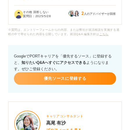
なのであれば今から対策をしなければいけないと思って
います。
その他 回答しない
2
人のアドバイザーが回答
質問日：
2025/5/28
しかし、業界や職種によってはまったく英語を使わない
ので英語力はいらないという話も聞きます。
※質問は、エントリーフォームからの内容、または弊社が就活相談を実施する過
程の中で寄せられた内容を公開しています。就活Q&A 編集方針は
こちら
実際、英語がまったくできないと、応募できる企業はか
なり限られてしまうのでしょうか？ 英語力が必要な業
界・職種とそうでない業界・職種を具体的に教えていた
GoogleでPORTキャリアを「優先するソース」に登録する
だきたいです。
と、
知りたいQ&Aへすぐにアクセスできる
ようになりま
す。ぜひご登録ください。
優先ソースに登録する
キャリアコンサルタント
高尾 有沙