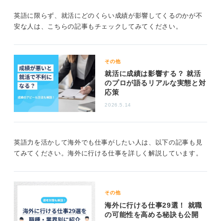
また、航空業界や一部のホテル・観光業界など、日常的
に海外の人と接する機会の多い職種でも重視される傾向
英語に限らず、就活にどのくらい成績が影響してくるのかが不
にあります。
安な人は、こちらの記事もチェックしてみてください。
社内の公用語が英語であったり、海外赴任の可能性があ
る企業も、もちろん英語力は必須に近いでしょう。
その他
一方で、国内市場を主としている企業や、業務内容が主
就活に成績は影響する？ 就活
に日本語で完結する職種であれば、英語力が直接的に求
のプロが語るリアルな実態と対
められないことも多くあります。
応策
2026.5.14
私が支援してきた学生のなかには、英語が得意でなくて
も希望の業界・職種に就職していく人はたくさんいま
す。
英語力を活かして海外でも仕事がしたい人は、以下の記事も見
大切なのは、自身のキャリアプランと、英語力の必要性
てみてください。海外に行ける仕事を詳しく解説しています。
を天秤にかけて判断することです。
0
その他
海外に行ける仕事29選！ 就職
の可能性を高める秘訣も公開