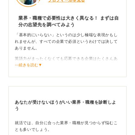
プロフィールを見る
業界・職種で必要性は大きく異なる！ まずは自
分の志望先を調べてみよう
「基本的にいらない」というのは少し極端な表現かもし
れませんが、すべての企業で必須というわけでは決して
ありません。
英語力がまったくなくても応募できる企業はたくさんあ
⋯続きを読む▼
ります。
しかし、グローバルに事業を展開している企業や、海外
との取引が多い商社、外資系企業、あるいは観光業界や
一部のIT企業などでは、英語力が重視される、あるいは
必須となるケースが多いです。
あなたが受けないほうがいい業界・職種を診断しよ
う
自分のキャリアプランと照らし合わせ、必要なら対
策を！
就活では、自分に合った業界・職種が見つからず悩むこ
とも多いでしょう。
一方で、国内市場を中心とした企業や、業務内容が主に