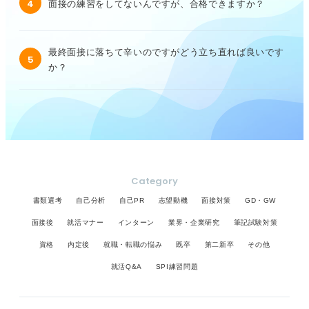
4
面接の練習をしてないんですが、合格できますか？
最終面接に落ちて辛いのですがどう立ち直れば良いです
5
か？
Category
書類選考
自己分析
自己PR
志望動機
面接対策
GD・GW
面接後
就活マナー
インターン
業界・企業研究
筆記試験対策
資格
内定後
就職・転職の悩み
既卒
第二新卒
その他
就活Q&A
SPI練習問題