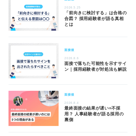
2026.5.25
「前向きに検討する」は合格の
合図？ 採用経験者が語る真相
とは
面接後
2026.8.6
面接で落ちた可能性を示すサイ
ン｜採用経験者が対処法も解説
面接後
2026.8.4
最終面接の結果が遅い=不採
用？ 人事経験者が語る採用の
裏側