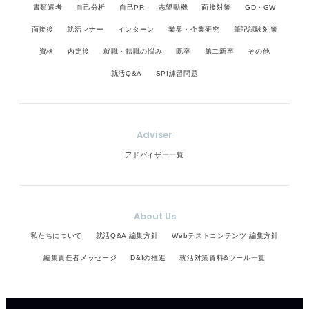
書類選考
自己分析
自己PR
志望動機
面接対策
GD・GW
面接後
就活マナー
インターン
業界・企業研究
筆記試験対策
資格
内定後
就職・転職の悩み
既卒
第二新卒
その他
就活Q&A
SPI練習問題
Adviser
アドバイザー一覧
About Us
私たちについて
就活Q&A 編集方針
Webテストコンテンツ 編集方針
編集責任者メッセージ
D&Iの推進
就活対策資料&ツール一覧