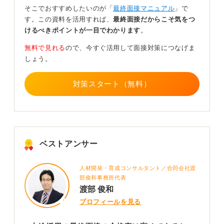
そこでおすすめしたいのが「
最終面接マニュアル
」で
す。この資料を活用すれば、
最終面接だからこそ気をつ
1
けるべきポイントが一目でわかります
。
無料で見れる
ので、今すぐ活用して面接対策につなげま
しょう。
対策スタート（無料）
ベストアンサー
人材開発・育成コンサルタント／合同会社渡
部俊和事務所代表
渡部 俊和
プロフィールを見る