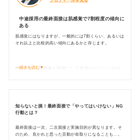
プロフィールを見る
中途採用の最終面接は肌感覚で7割程度の傾向に
ある
肌感覚にはなりますが、一般的には7割くらい、あるいは
それ以上と比較的高い傾向にあるかと存じます。
⋯続きを読む▼
経験活かし活躍像を明確にして将来のビジョンを伝
えよう
理由としては、最終面接に進む人は、それまでの選考で
知らないと損！最終面接で「やってはいけない」NG
ある程度企業が求める人物像に合致していると判断され
行動とは？
ているためです。
ここでは、これまでの経験をどのように活かし、入社後
最終面接は一次、二次面接と実施目的が異なります。そ
にどう貢献していきたいかという具体的なビジョンを明
のため、良かれと思った言動が命取りになることも…。
確に伝えることが、より重要になってきます。