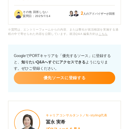
安を知りたいです。
その他 回答しない
2
肌感で構いませんのでだいたいを教えていただけると嬉
人のアドバイザーが回答
質問日：
2025/7/14
しいです！
※質問は、エントリーフォームからの内容、または弊社が就活相談を実施する過
程の中で寄せられた内容を公開しています。就活Q&A 編集方針は
こちら
GoogleでPORTキャリアを「優先するソース」に登録する
と、
知りたいQ&Aへすぐにアクセスできる
ようになりま
す。ぜひご登録ください。
優先ソースに登録する
キャリアコンサルタント／fc-styling代表
冨永 実希