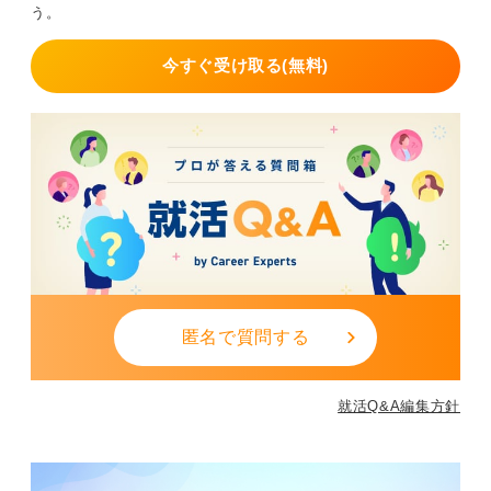
う。
あまり合格率を気にする必要は無いと思いますよ。
今すぐ受け取る(無料)
最終面接に進んだ時点で絶対評価はクリアしてい
る！
一般的に、最終面接まで進んでいる人は、絶対評価の基
準はクリアできていると思います。
そういう意味では、募集に対して何倍もの人が最終まで
残っているケースを除けば、8割がた合格できるのではな
匿名で質問する
いかと思いますが、前述のようにケースバイケースであ
ることは念頭においてください。
就活Q&A編集方針
2