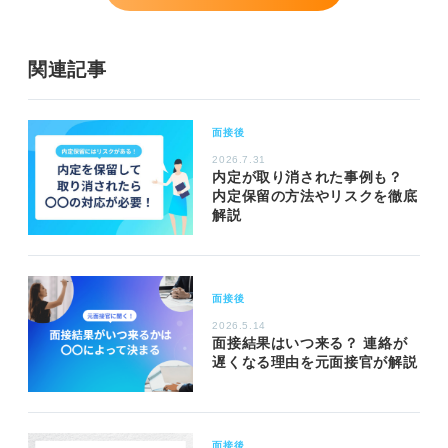
関連記事
面接後
2026.7.31
内定が取り消された事例も？
内定保留の方法やリスクを徹底
解説
面接後
2026.5.14
面接結果はいつ来る？ 連絡が
遅くなる理由を元面接官が解説
面接後