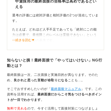
中途採用の最終面接の合格率は高めであるとい
える
選考の評価には絶対評価と相対評価の2つが混在していま
す。
たとえば、どれほど人手不足であっても「絶対にこの能
力は必要で、最低限このレベルは妥協できない」という
⋯続きを読む▼
場合は絶対評価の基準です。
一方、「筆記、適性、面接もすべて求める基準をクリア
している人が10人残ったけれど、採用枠は5人しかな
知らないと損！最終面接で「やってはいけない」NG行
い」という場合は、10人の中での相対評価をおこない、
動とは？
無理やり5人を選び出すしかありません。
つまり合格率は何人の募集に対してどういう人がどのく
最終面接は一次、二次面接と実施目的が異なります。そのた
らい残っているかでまったく変わります。企業の人気
め、
良かれと思った言動が命取りになる
ことも…。
度、採用数の規模にもよります。
そこでおすすめしたいのが「
最終面接マニュアル
」です。この
1人合格でも2人中1人なら50％ですし、10人中1人なら
資料を活用すれば、
最終面接だからこそ気をつけるべきポイン
10％です。数字上は全然違う印象ですが、この2つは企
トが一目でわかります
。
業側から見ると「少ない中から何とか1人採用できた」と
無料で見れる
ので、今すぐ活用して面接対策につなげましょ
いうことで、感覚的には大差ありません。