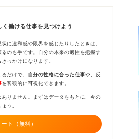
も、あなたがそのなかで何をしたのか、どの
思考の部分を重視しています。
しく働ける仕事を見つけよう
は伝え方も大切です。ただ単に結果を伝える
現状に違和感や限界を感じたりしたときは、
や思考を強調することで、ポジティブな評価
頼るのも手です。自分の本来の適性を把握す
るきっかけになります。
ださい。応援しています！
えるだけで、
自分の性格に合った仕事
や、反
事
を客観的に可視化できます。
はありません。まずはデータをもとに、今の
しょう。
タート（無料）