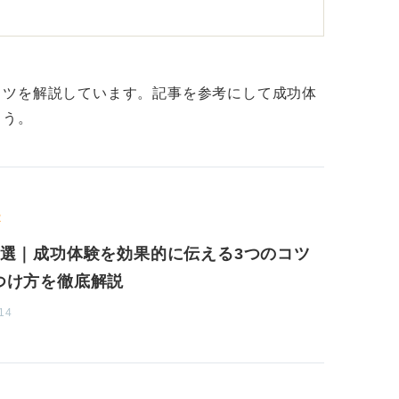
考えよう！ 過程と中身こそ企業が見る
しては、大きな成果そのものよりも、その過
コツを解説しています。記事を参考にして成功体
かを知りたいという側面が強いです。
ょう。
ルの副部長でした」といった肩書よりも、
「一人ひとりとこう向き合っていました」と
や考え方のほうが、その人となりを深く理解
R
5選｜成功体験を効果的に伝える3つのコツ
程と自分がどのように考えて行動したかとい
つけ方を徹底解説
14
業にアピールしましょう。