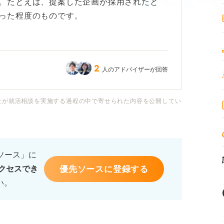
。たとえば、提案した企画が採用されたと
った程度のものです。
目覚ましい成果を出したり、学生団体でリー
ごい経験を持っているように見えます。その
2
人のアドバイザーが回答
も、相手に響かないのではないかと感じ、不
社が就活相談を実施する過程の中で寄せられた内容を公開してい
採用担当者にとってアピールにならないので
このような小さな成功体験を伝えるのは意味
ば効果的に伝わるのかも教えていただきたい
るソース」に
優先ソースに登録する
クセスでき
い。