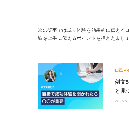
企業が成功体験を聞く意図を
ポイント
企業が学生に成功体験を聞く意図と
次の記事では成功体験を効果的に伝える
程で何を考え、どのように行動した
験を上手に伝えるポイントを押さえまし
「バイトリーダーでした」「サーク
「こういう気配りをしていました」
いった日常のなかでの具体的な行動
自己P
できます。
例文
重要なのは、成功に至ったまでの過
と見
う中身なのです。
2026.5.
小さな成功体験に自信を持って、企
0