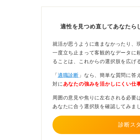
そもそも企業側は、物事の大小より
ように考えたのかというプロセスや
適性を見つめ直してあなたら
とはいえ、自信を持って話すために
就活が思うように進まなかったり、
のではなく、そこに至るまでの過程
一度立ち止まって客観的なデータに
につながります。
ることは、これからの選択肢を広げ
自分の経験に自信を持って臨んでく
「
適職診断
」なら、簡単な質問に答
対に
あなたの強みを活かしにくい仕
0
周囲の意見や焦りに左右される必要
あなたに合う選択肢を確認してみま
診断ス