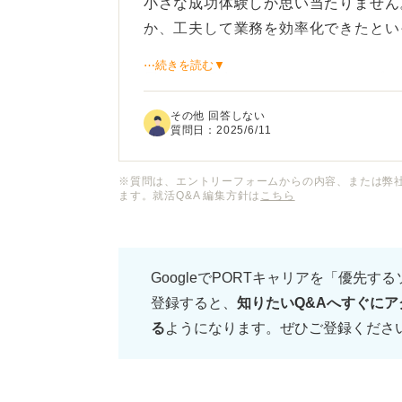
小さな成功体験しか思い当たりません
か、工夫して業務を効率化できたとい
⋯続きを読む▼
周りの就活生は、インターンシップで
ダーシップを発揮したりといった、す
その他 回答しない
ため、自分の小さな成功体験を話して
質問日：
2025/6/11
安です。
※質問は、エントリーフォームからの内容、または弊
ます。就活Q&A 編集方針は
こちら
このような小さな成功体験は、企業の
しょうか？ 成功体験を聞かれた際、
がないのかどうか、また、どう伝えれ
GoogleでPORTキャリアを「優先す
です。
登録すると、
知りたいQ&Aへすぐにア
る
ようになります。ぜひご登録くださ