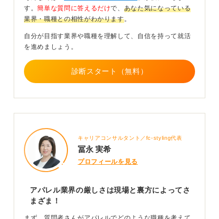
す。
簡単な質問に答えるだけ
で、
あなた気になっている
を築いていける可能性もあります。
業界・職種との相性がわかります
。
重要なのは、自分がアパレル業界でどのような仕事をし
自分が目指す業界や職種を理解して、自信を持って就活
たいのかを明確にし、実際にその仕事に就けている先輩
を進めましょう。
社員の声などを参考にして企業の実情をよく調べること
です。
診断スタート（無料）
厳しい環境でも働き続けている人の支えになっているの
は、そのブランドが本当に好きというファンのような思
いがあるからだと私は考えます。
特にハイブランドで働いている人は、そのブランドへの
愛着が強く、どんな環境であっても、そこで出会える顧
客とのつながりなどにやりがいを感じているようです。
キャリアコンサルタント／fc-styling代表
冨永 実希
0
プロフィールを見る
アパレル業界の厳しさは現場と裏方によってさ
まざま！
まず、質問者さんがアパレルでどのような職種を考えて