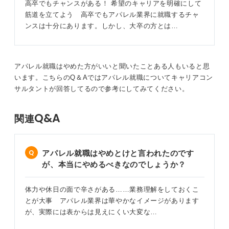
・専門職
高卒でもチャンスがある！ 希望のキャリアを明確にして
企画やバイヤー、ＭＤなどは製作・買い付けに携わった
筋道を立てよう 高卒でもアパレル業界に就職するチャ
製品の売れ行きにより、評価され、逆の場合責任を問わ
ンスは十分にあります。しかし、大卒の方とは…
れることも考えられます。やりがいや働く魅力について
は、職種それぞれで違いがあることを前提として理解し
ておいてくださいね。
アパレル就職はやめた方がいいと聞いたことある人もいると思
販売職のやりがいは何と言っても顧客とのかかわりで
います。こちらのQ＆Aではアパレル就職についてキャリアコン
す。褒め言葉や長期間のお付き合いから得られる信頼関
サルタントが回答してるので参考にしてみてください。
係などから、日々顧客に育てられていると言っても過言
ではないでしょう。
Q&A
関連
専門職は自らが生み出した商品が世に出るまでの苦労は
大きいですが、顧客の手元に商品が届き、喜んでもらえ
ることや、売上という数字で可視化されることがやりが
アパレル就職はやめとけと言われたのです
いになると思います。
が、本当にやめるべきなのでしょうか？
どの仕事も苦労を乗り越えることで成長できたり、今ま
体力や休日の面で辛さがある……業務理解をしておくこ
で見えなかった景色が見えたりして自分自身のモチベー
とが大事 アパレル業界は華やかなイメージがあります
ションアップにつながります。
が、実際には表からは見えにくい大変な…
質問者さんがアパレルで何をやりたいのか、という部分