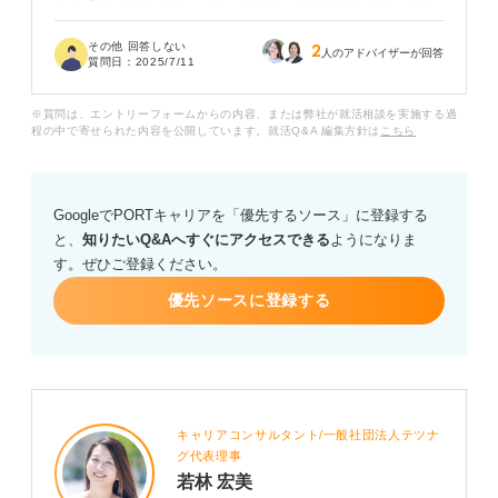
まざまな側面があると思いますが、実際に働いている方
の生の声や、プロのキャリアコンサルタントから見た現
その他 回答しない
2
状について教えていただきたいです。
人のアドバイザーが回答
質問日：
2025/7/11
もし厳しい側面がある一方で、それを乗り越えて働く魅
※質問は、エントリーフォームからの内容、または弊社が就活相談を実施する過
力ややりがいもあるのでしょうか？
程の中で寄せられた内容を公開しています。就活Q&A 編集方針は
こちら
GoogleでPORTキャリアを「優先するソース」に登録する
と、
知りたいQ&Aへすぐにアクセスできる
ようになりま
す。ぜひご登録ください。
優先ソースに登録する
キャリアコンサルタント/一般社団法人テツナ
グ代表理事
若林 宏美