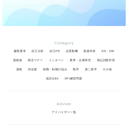
Category
書類選考
自己分析
自己PR
志望動機
面接対策
GD・GW
面接後
就活マナー
インターン
業界・企業研究
筆記試験対策
資格
内定後
就職・転職の悩み
既卒
第二新卒
その他
就活Q&A
SPI練習問題
Adviser
アドバイザー一覧