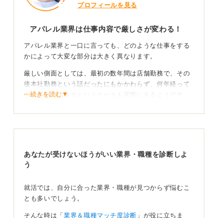
プロフィールを見る
アパレル業界は仕事内容で厳しさが変わる！
アパレル業界と一口に言っても、どのような仕事をする
かによって大変な部分は大きく異なります。
厳しい側面としては、最初の数年間は店舗勤務で、その
後本社勤務という話だったにもかかわらず、何年経って
⋯続きを読む▼
も店舗勤務のままというケースも実際にあるようです。
また、自社ブランドの商品を着用しなければならないた
め、被服費がかさむという金銭的な負担もあります。
シーズンごとにすべての商品を購入しなければならない
という決まりがある会社もあるようです。
あなたが受けないほうがいい業界・職種を診断しよ
う
実情調査が重要！ ブランド愛が心の支えになること
も
就活では、自分に合った業界・職種が見つからず悩むこ
とも多いでしょう。
一方で、本社勤務のデザインや営業、マーチャンダイジ
そんな時は「
業界＆職種マッチ度診断
」が役に立ちま
ングなどの職種に就ければ、やりがいを持ってキャリア