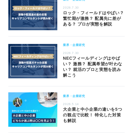
2026.7.30
ロック・フィールドはやばい？
繁忙期が激務？ 配属先に差が
ある？ プロが実態を解説
業界・企業研究
2026.7.30
NECフィールディングはやば
い？ 激務？ 配属希望が叶わな
い？ 就活のプロと実態を読み
解こう
業界・企業研究
2026.5.14
大企業と中小企業の違いを5つ
の観点で比較！ 特化した対策
も解説