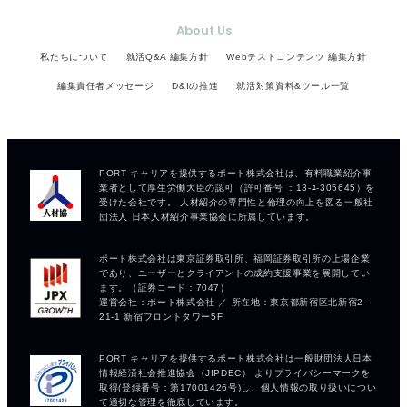
About Us
私たちについて
就活Q&A 編集方針
Webテストコンテンツ 編集方針
編集責任者メッセージ
D&Iの推進
就活対策資料&ツール一覧