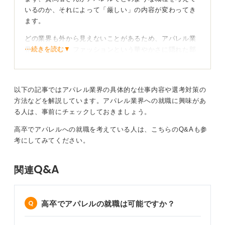
いるのか、それによって「厳しい」の内容が変わってき
ます。
どの業界も外から見えないことがあるため、アパレル業
⋯続きを読む▼
界においても、ファッションという華やかさに隠れた部
分をあらかじめ調べておくと良いでしょう。それを踏ま
えて、アパレルでのおもな職種について紹介します。
以下の記事ではアパレル業界の具体的な仕事内容や選考対策の
業界内の実情を理解しつつ、やりたいことを明確に
方法などを解説しています。アパレル業界への就職に興味があ
して就職を目指そう
る人は、事前にチェックしておきましょう。
高卒でアパレルへの就職を考えている人は、こちらのQ&Aも参
・販売職
考にしてみてください。
勤務時間は派遣先によって違いますが、営業時間が長い
ため接客が長引くと必然的に残業になります。
Q&A
関連
また給与水準は内勤より低めの企業が多い傾向です。し
かし、これについても企業ごとに違いがあります。
販売職のおもなキャリアパスは、販売員→サブリーダー
高卒でアパレルの就職は可能ですか？
→店長→SVやエリアマネージャーといった流れです。