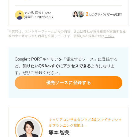
か、それとも、その期間に何をしていたのかまで具体的
に記載すべきなのでしょうか？
その他 回答しない
2
人のアドバイザーが回答
質問日：
2025/6/27
またそもそも、こうした空白期間があること自体、企業
からどのようにとらえられるのかも気になっています。
※質問は、エントリーフォームからの内容、または弊社が就活相談を実施する過
アドバイスのほどよろしくお願いいたします。
程の中で寄せられた内容を公開しています。就活Q&A 編集方針は
こちら
GoogleでPORTキャリアを「優先するソース」に登録する
と、
知りたいQ&Aへすぐにアクセスできる
ようになりま
す。ぜひご登録ください。
優先ソースに登録する
キャリアコンサルタント／2級ファイナンシャ
ルプランニング技能士
塚本 智美