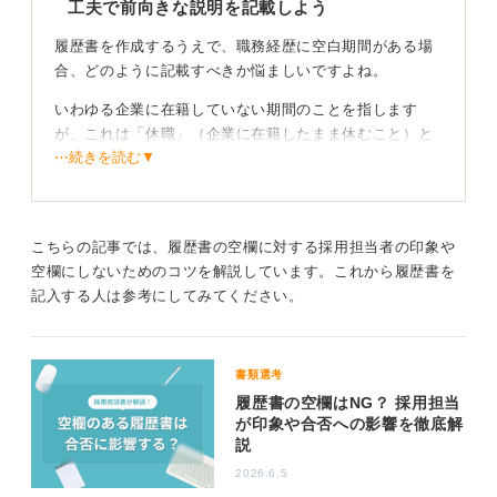
工夫で前向きな説明を記載しよう
履歴書を作成するうえで、職務経歴に空白期間がある場
合、どのように記載すべきか悩ましいですよね。
いわゆる企業に在籍していない期間のことを指します
が、これは「休職」（企業に在籍したまま休むこと）と
⋯続きを読む▼
は異なります。
書き方の例としては、まず、経歴を偽ったり、空白期間
を意図的に隠したりすることは避けるべきです。正直
に、時系列に沿って記載することが基本となります。
こちらの記事では、履歴書の空欄に対する採用担当者の印象や
空欄にしないためのコツを解説しています。これから履歴書を
企業に伝えるべき事柄（たとえば、体調不良による休養
記入する人は参考にしてみてください。
で、現在は業務に支障がないことなど、企業側に配慮し
てほしい事項）があるのであれば、「〇〇年〇月～〇〇
年〇月 体調不良により休養（現在は回復し、業務に支障
書類選考
なし）」などと、履歴書や職務経歴書に簡潔に記載する
履歴書の空欄はNG？ 採用担当
のが望ましい場合もあります。
が印象や合否への影響を徹底解
説
ただし、必ずしもすべての情報を詳細に記載しなければ
ならないわけではありません。いずれにしても、面接な
2026.6.5
どの場で人事担当者からその期間についてたずねられる