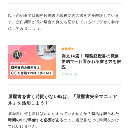
ことが多いので、説明できるように準備しておくことが
重要です。
以下の記事では職務経歴書の職務要約の書き方を解説していま
す。空白期間が長い場合の例文も紹介しているので併せて参考
もし、その空白期間に資格取得のための勉強や自己研鑽
にしてみましょう。
に取り組んでいた場合は、その内容を具体的に明記する
のも有効なアピールになります。
また、一般的に3カ月程度の空白期間であれば、企業側も
書類選考
それほど気にしないケースが多いようです。
例文14選！ 職務経歴書の職務
要約で一目置かれる書き方を解
空白の期間の有無よりもどのように過ごしていのか
説
が重要
2026.6.16
企業側が重視するのは、空白期間の有無そのものより
も、その期間をどのように過ごし、そこから何を得て、
履歴書を書く時間がない時は、「履歴書完全マニュア
今後どのように活かそうとしているのかという点です。
ル」を活用しよう！
空白期間の理由やそこで何をしていたのかを、前向き
履歴書に何を書けばいいか困っていませんか？
就活は限られた
に、かつ具体的に説明できるかどうかが重要となりま
時間の中で準備する必要がある
ので、履歴書だけに時間をかけ
す。
てはいけません。