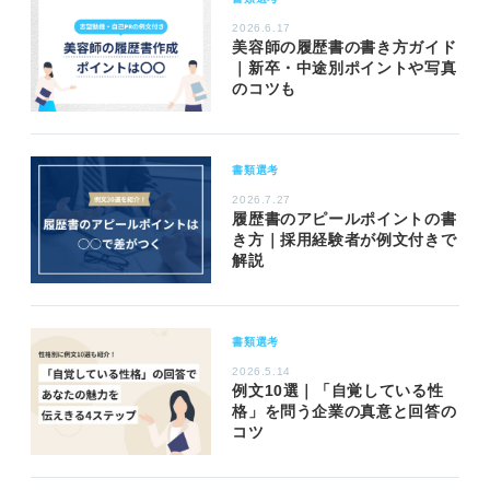
2026.6.17
美容師の履歴書の書き方ガイド
｜新卒・中途別ポイントや写真
のコツも
書類選考
2026.7.27
履歴書のアピールポイントの書
き方｜採用経験者が例文付きで
解説
書類選考
2026.5.14
例文10選｜「自覚している性
格」を問う企業の真意と回答の
コツ