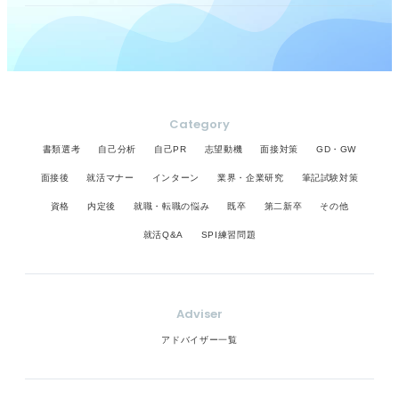
Category
書類選考
自己分析
自己PR
志望動機
面接対策
GD・GW
面接後
就活マナー
インターン
業界・企業研究
筆記試験対策
資格
内定後
就職・転職の悩み
既卒
第二新卒
その他
就活Q&A
SPI練習問題
Adviser
アドバイザー一覧