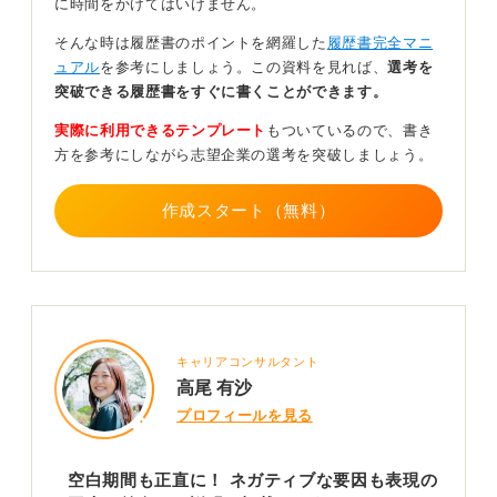
に時間をかけてはいけません。
指しつつ生活のためにバイトをしていた、1年頑張ってダ
メなら諦める計画だったなど、無計画でなかったことを
そんな時は履歴書のポイントを網羅した
履歴書完全マニ
示せれば良いでしょう。育児や介護も正当な理由になり
ュアル
を参考にしましょう。この資料を見れば、
選考を
ます。
突破できる履歴書をすぐに書くことができます。
実際に利用できるテンプレート
もついているので、書き
0
方を参考にしながら志望企業の選考を突破しましょう。
作成スタート（無料）
キャリアコンサルタント
高尾 有沙
プロフィールを見る
空白期間も正直に！ ネガティブな要因も表現の