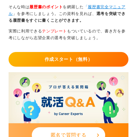
空白期間をネガティブにとらえるのではなく、ご自身の
そんな時は
履歴書のポイント
を網羅した
「
履歴書完全マニュア
キャリアを見つめ直したり、新たなスキルを習得したり
ル
」を参考にしましょう。この資料を見れば、
選考を突破でき
するための貴重な時間であったと前向きにとらえ、その
る履歴書をすぐに書くことができます。
経験を自信を持って説明できるように準備しましょう。
実際に利用できる
テンプレート
もついているので、書き方を参
0
考にしながら志望企業の選考を突破しましょう。
作成スタート（無料）
匿名で質問する