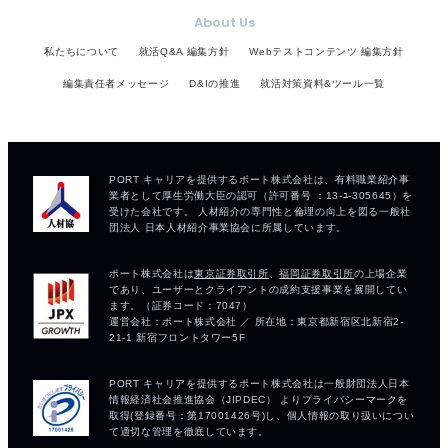
About Us
私たちについて
就活Q&A 編集方針
Webテストコンテンツ 編集方針
編集責任者メッセージ
D&Iの推進
就活対策資料&ツール一覧