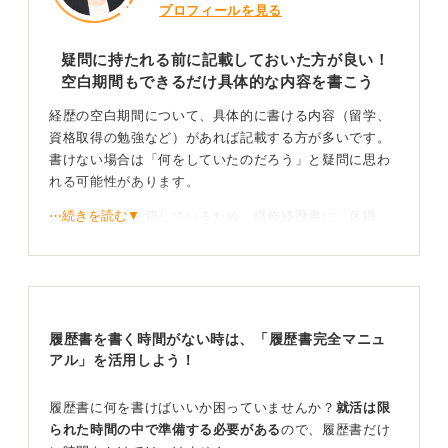
プロフィールを見る
疑問に持たれる前に記載しておいた方が良い！
空白期間もできるだけ具体的な内容を書こう
経歴の空白期間について、具体的に書ける内容（留学、
資格取得の勉強など）があれば記載する方が多いです。
書けない場合は「何をしていたのだろう」と疑問に思わ
れる可能性があります。
⋯続きを読む▼
休職の場合は在籍しているため、職務経歴書に「休職」
と明記するケースは少ないかもしれませんが、1年以上の
長期の場合は説明を求められることもあります。
目的ある活動なら気にせずに書いてOK！
履歴書を書く時間がない時は、「履歴書完全マニュ
きちんとした理由が説明できれば問題ありません。必ず
アル」を活用しよう！
しも仕事に関することでなくても、音楽や芸術の道を目
指していたといった方もいます。
履歴書に何を書けばいいか困っていませんか？
就活は限
られた時間の中で準備する必要がある
ので、履歴書だけ
その理由を説明できることが重要で、たとえば音楽を目