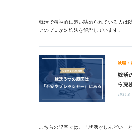
就職活動は、多くの人にとって、人
来について深く考える機会であると
就活で精神的に追い詰められている人は
らされる、非常にストレスフルな期
アのプロが対処法を解説しています。
思うように結果が出なかったり、と
で、自信を失い、精神的に不安定に
ありません。
就職・
焦らず休養も大切！ ご縁を信
就活
ら克
まず大切なのは、心から喜べること
2026.8.
に気分転換を図ることです。そして
ちどまって見直してみる必要がある
し距離をとって、心と体を休ませる
「自分は社会から必要とされていな
こちらの記事では、「就活がしんどい」