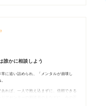
ト
ずは誰かに相談しよう
非常に追い詰められ、「メンタルが崩壊し
ね。
であれば、一人で抱え込まずに、信頼できる
ャリアセンターの相談員の人などに、今の正
。