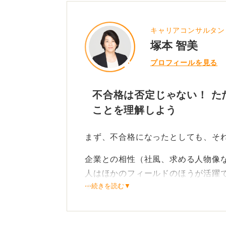
キャリアコンサルタン
塚本 智美
プロフィールを見る
不合格は否定じゃない！ た
ことを理解しよう
まず、不合格になったとしても、そ
企業との相性（社風、求める人物像
人はほかのフィールドのほうが活躍
⋯続きを読む▼
す。
どんなに優秀な人でも、すべての企