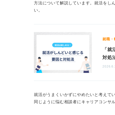
に陥りがちですが、決してそんなこ
方法について解説しています。就活をし
ろも大きいです。焦らず、自分のペ
い。
ください。
0
就職・
「就
対処
2026.6.
就活がうまくいかずにやめたいと考えて
同じように悩む相談者にキャリアコンサ