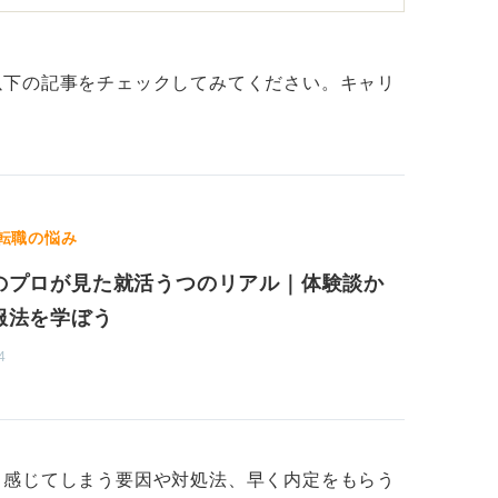
生で初めて本格的に自分自身と向き合い、将
同時に、選考という形で他者からの評価にさ
以下の記事をチェックしてみてください。キャリ
間でもあります。
きには厳しい言葉をかけられたりするうち
なってしまうことは、決して珍しいことでは
転職の悩み
じて進もう
のプロが見た就活うつのリアル｜体験談か
服法を学ぼう
、リラックスできることを見つけて、意識的
4
、就職活動の進め方についても、いったん立
かもしれません。ときには、就職活動から少
ことも重要です。
いのではないか」といったネガティブな思考
と感じてしまう要因や対処法、早く内定をもらう