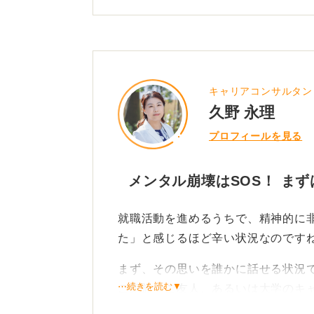
キャリアコンサルタン
久野 永理
プロフィールを見る
メンタル崩壊はSOS！ ま
就職活動を進めるうちで、精神的に
た」と感じるほど辛い状況なのです
まず、その思いを誰かに話せる状況
⋯続きを読む▼
ご家族やご友人、あるいは大学のキ
直な思いを打ち明けてみてください