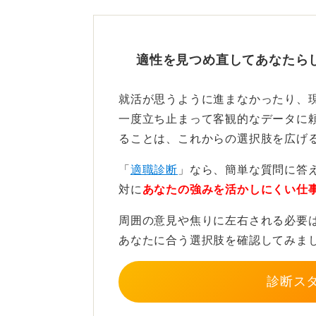
一度立ち止まり自分を見つめ
まずは一度立ち止まり、自身の特性
適性を見つめ直してあなたら
いるのか、あるいはアピールする強
に振り返ってみることが大切です。
就活が思うように進まなかったり、
一度立ち止まって客観的なデータに
同時に、精神的な負担が大きいと感
ることは、これからの選択肢を広げ
を休ませ、自分が本当にやりたいこ
りと再確認する時間を持つことも、
「
適職診断
」なら、簡単な質問に答
ります。
対に
あなたの強みを活かしにくい仕
周囲の意見や焦りに左右される必要
0
あなたに合う選択肢を確認してみま
診断ス