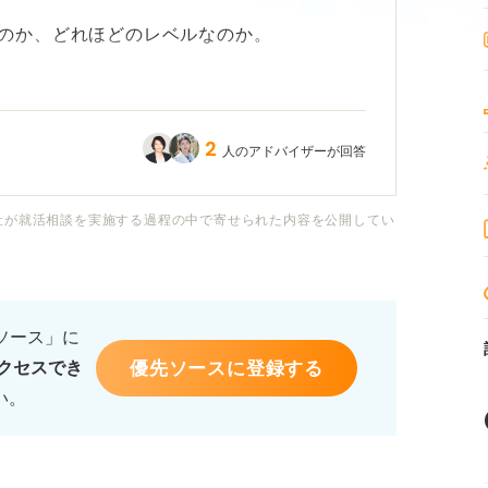
のか、どれほどのレベルなのか。
ピールで、全力を尽くして自分が頑張ってき
分の人生を全否定された気がします。それを
2
人のアドバイザーが回答
価値観は無価値で、なんの役にも立っていな
定をもらった話を聞いてとどめを刺されメン
社が就活相談を実施する過程の中で寄せられた内容を公開してい
えてもまったくイメージできません。なので
」などのよくある質問にも言葉に詰まり、そ
るソース」に
ずっとふさぎ込んで泣いています。
優先ソースに登録する
クセスでき
い。
うに気持ちを立て直せば良いでしょうか？
のように乗り越えられたのかもお聞きしたい
ば教えてください。