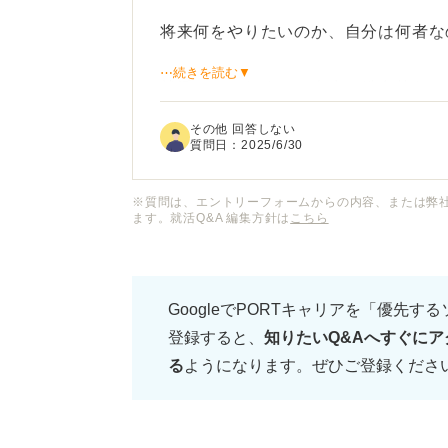
将来何をやりたいのか、自分は何者な
⋯続きを読む▼
就活ってこれまでの人生の総合的なア
たことを伝えた後に落とされると、自
その他 回答しない
何回か繰り返すうちに、自分の人生や
質問日：
2025/6/30
いのではという思考になり、友人が内
タルがボロボロになりました。
※質問は、エントリーフォームからの内容、または弊
ます。就活Q&A 編集方針は
こちら
そんな自分が今後何をしたいのか、考
「当社でやりたいことはなんですか？
GoogleでPORTキャリアを「優先す
んな自分が情けなく、面接が終わると
登録すると、
知りたいQ&Aへすぐにア
る
ようになります。ぜひご登録くださ
就活でメンタルが崩壊した時、どのよ
また、同じような経験をされた方はど
です。何か具体的なアドバイスがあれ