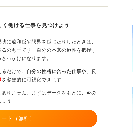
直そう！
と受けている業界や職種が本当にマッチして
しく働ける仕事を見つけよう
みや熱意の伝えかたに改善点はないか、冷静
現状に違和感や限界を感じたりしたときは、
頼るのも手です。自分の本来の適性を把握す
じるなら、一時的に就職活動から離れて心身
るきっかけになります。
とや働くうえで大切にしたい価値観をゆっく
前向きな再スタートのために有効な手段とな
えるだけで、
自分の性格に合った仕事
や、反
事
を客観的に可視化できます。
はありません。まずはデータをもとに、今の
しょう。
タート（無料）