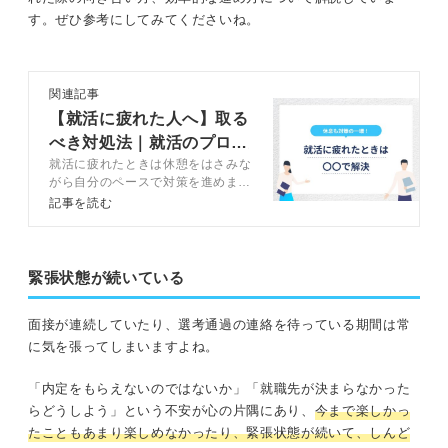
す。ぜひ参考にしてみてくださいね。
関連記事
【就活に疲れた人へ】取る
べき対処法｜就活のプロ直
就活に疲れたときは休憩をはさみな
伝のメンタルケア
がら自分のペースで対策を進めまし
ょう。この記事では就活に疲れたと
記事を読む
きのメンタルケアの方法や就活との
向き合い方、就活を効率化する方法
などをキャリアコンサルタントが解
説します。
緊張状態が続いている
面接が連続していたり、選考通過の連絡を待っている期間は常
に気を張ってしまいますよね。
「内定をもらえないのではないか」「就職先が決まらなかった
らどうしよう」という不安が心の片隅にあり、
今まで楽しかっ
たこともあまり楽しめなかったり、緊張状態が続いて、しんど