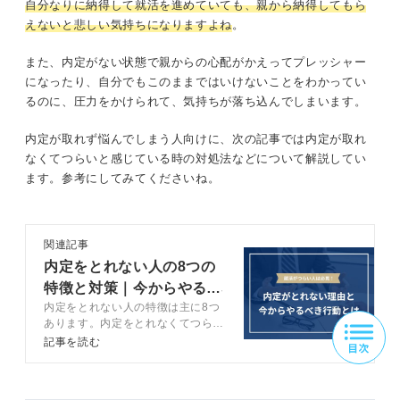
自分なりに納得して就活を進めていても、親から納得してもら
えないと悲しい気持ちになりますよね
。
また、内定がない状態で親からの心配がかえってプレッシャー
になったり、自分でもこのままではいけないことをわかってい
るのに、圧力をかけられて、気持ちが落ち込んでしまいます。
内定が取れず悩んでしまう人向けに、次の記事では内定が取れ
なくてつらいと感じている時の対処法などについて解説してい
ます。参考にしてみてくださいね。
関連記事
内定をとれない人の8つの
特徴と対策｜今からやるべ
内定をとれない人の特徴は主に8つ
き行動を解説
あります。内定をとれなくてつらい
時のNG行動や対処法などをキャリ
記事を読む
アコンサルタントが解説します。内
定がとれない現状を把握して、正し
く行動し、理想の内定をつかみまし