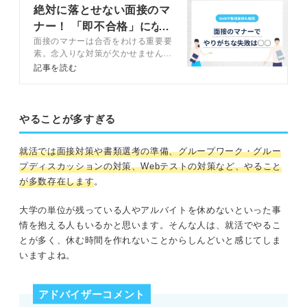
絶対に落とせない面接のマ
ナー！ 「即不合格」にな
面接のマナーは合否をわける重要要
らないための作法
素。念入りな対策が欠かせません。
面接時の一連のマナーから身だしな
記事を読む
みのマナーまでキャリアコンサルタ
ントが徹底解説します。集団面接や
WEB面接のマナーも紹介するの
で、参考にしてください。
やることが多すぎる
就活では面接対策や書類選考の準備、グループワーク・グルー
プディスカッションの対策、Webテストの対策など、やること
が多数存在します
。
大学の単位が残っている人やアルバイトを休めないといった事
情を抱える人もいるかと思います。そんな人は、就活でやるこ
とが多く、休む時間を作れないことからしんどいと感じてしま
いますよね。
アドバイザーコメント