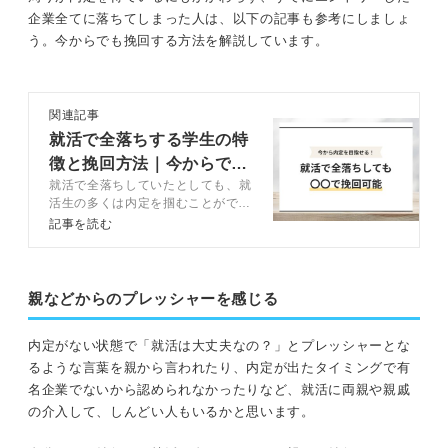
とって、焦らず就活に臨みましょ
企業全てに落ちてしまった人は、以下の記事も参考にしましょ
う。
う。今からでも挽回する方法を解説しています。
関連記事
就活で全落ちする学生の特
徴と挽回方法｜今からでき
就活で全落ちしていたとしても、就
る秘策を紹介
活生の多くは内定を掴むことができ
ます。この記事では、全落ちしたと
記事を読む
きにするべき挽回方法や状況別の対
処法などをキャリアコンサルタント
が解説します。就活で全落ちしても
気持ちを切り替えて内定を掴みまし
親などからのプレッシャーを感じる
ょう。
内定がない状態で「就活は大丈夫なの？」とプレッシャーとな
るような言葉を親から言われたり、内定が出たタイミングで有
名企業でないから認められなかったりなど、就活に両親や親戚
の介入して、しんどい人もいるかと思います。