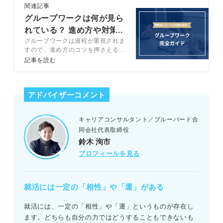
関連記事
グループワークは何が見ら
れている？ 進め方や対策
グループワークは過程が重視されま
など徹底解説
すので、進め方のコツを押さえるこ
とが重要です。グループワークの心
記事を読む
構えや進め方だけでなく、グループ
ワーク前にできる対策についてもキ
ャリアコンサルタントが解説しま
アドバイザーコメント
す。
キャリアコンサルタント／ブルーバード合
同会社代表取締役
鈴木 洵市
プロフィールを見る
就活には一定の「相性」や「運」がある
就活には、一定の「相性」や「運」というものが存在し
ます。どちらも自分の力ではどうすることもできないも