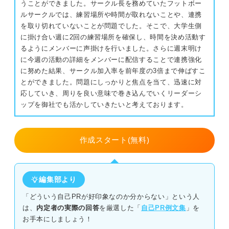
うことができました。サークル長を務めていたフットボー
成長機会と捉える
就職エージェントを利用する
ルサークルでは、練習場所や時間が取れないことや、連携
を取り切れていないことが問題でした。そこで、大学生側
スカウトサイトを利用する
ステップ②就活が楽しくなる！ 就活がしんどい時の取り
に掛け合い週に2回の練習場所を確保し、時間を決め活動す
組み方
るようにメンバーに声掛けを行いました。さらに週末明け
OB・OG訪問を実施する
に今週の活動の詳細をメンバーに配信することで連携強化
自分の興味ある分野から就活に取り組む
に努めた結果、サークル加入率を前年度の3倍まで伸ばすこ
「就活がしんどい」という気持ちから脱却して理想
とができました。問題にしっかりと焦点を当て、迅速に対
の内定を獲得しよう！
自分の価値観を把握する
応していき、周りを良い意味で巻き込んでいくリーダーシ
ップを御社でも活かしていきたいと考えております。
ゲーム感覚で取り組んでみる
作成スタート(無料)
ステップ③しんどい気持ちを抱え込むのはNG！ おすすめ
の相談先
家族や友人など身近な人
編集部より
「どういう自己PRが好印象なのか分からない」という人
先輩など就活経験者
は、
内定者の実際の回答
を厳選した「
自己PR例文集
」を
お手本にしましょう！
就活のプロ