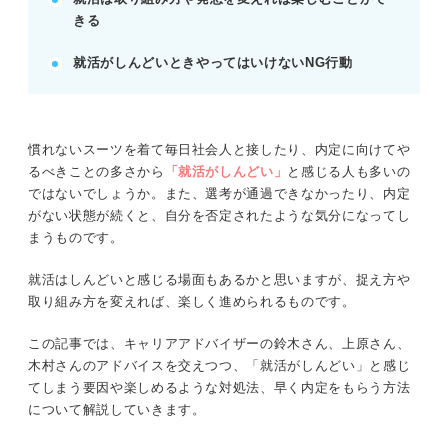
きる
妥協せず、納得のいく企業を見つけるまで粘り強く
取り組む。
就活がしんどいときやってはいけないNG行動
POINT：就職エージェントやスカウトサイトを活用
し効率的に進める。
慣れないスーツを着て毎日社会人と接したり、内定に向けてや
記事の該当箇所を見る
るべきことの多さから
「就活がしんどい」
と感じる人も多いの
就活がしんどいのは当たり前！ だからこそ発
ではないでしょうか。また、選考が通過できなかったり、内定
想を変えれば楽しめる
がない状態が続くと、自分を否定されたような気分になってし
時期別で解説！ 就活をしんどいと感じてしま
まうものです。
う原因
「就活しんどい」を脱却して楽しめるようにな
就活はしんどいと感じる場面もあるかと思いますが、捉え方や
るステップ
取り組み方を変えれば、楽しく進められるものです。
ステップ①しんどい気持ちを和らげよう！ 就
活における心構え
この記事では、キャリアアドバイザーの鈴木さん、上原さん、
木村さんのアドバイスを交えつつ、「就活がしんどい」と感じ
てしまう要因や楽しめるような対処法、早く内定をもらう方法
※AIの特性上、間違いが含まれている場合があります。記事本文
について解説していきます。
と併せてご確認ください。