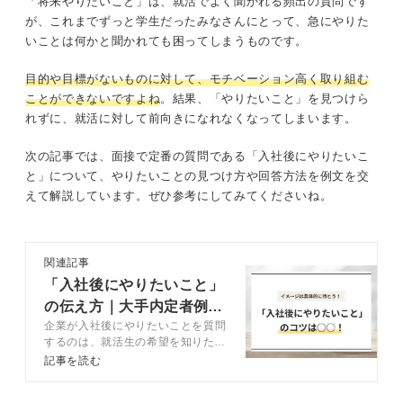
「将来やりたいこと」は、就活でよく聞かれる頻出の質問です
が、これまでずっと学生だったみなさんにとって、急にやりた
いことは何かと聞かれても困ってしまうものです。
目的や目標がないものに対して、モチベーション高く取り組む
ことができないですよね
。結果、「やりたいこと」を見つけら
れずに、就活に対して前向きになれなくなってしまいます。
次の記事では、面接で定番の質問である「入社後にやりたいこ
と」について、やりたいことの見つけ方や回答方法を例文を交
えて解説しています。ぜひ参考にしてみてくださいね。
関連記事
「入社後にやりたいこと」
の伝え方｜大手内定者例文
企業が入社後にやりたいことを質問
つきで解説
するのは、就活生の希望を知りたい
意向が強いためです。入社後にやり
記事を読む
たいことを見つけるための方法やど
うしても見つからなかったときの対