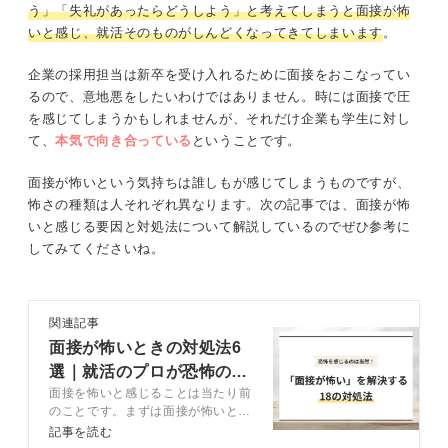
う」「失礼があったらどうしよう」と考えてしまうと面接が怖
いと感じ、就活そのものがしんどくなってきてしまいます
。
企業の採用担当は新卒を受け入れるために面接をおこなってい
るので、意地悪をしたいわけではありません。時には面接で圧
を感じてしまうかもしれませんが、それだけ企業も学生に対し
て、
本気で向き合っている
ということです。
面接が怖いという気持ちは誰しもが感じてしまうものですが、
怖さの種類は人それぞれ異なります。次の記事では、面接が怖
いと感じる要因と対処法について解説しているのでぜひ参考に
してみてくださいね。
関連記事
面接が怖いときの対処法6
選｜就活のプロが恐怖の原
面接を怖いと感じることは当たり前
因も解説
のことです。まずは面接が怖いと感
じる原因を考えましょう。恐怖心を
記事を読む
和らげる考え方や対策方法をキャリ