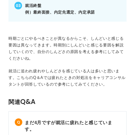
就活終盤
妥協して就活を終えてしまう
例）最終面接、内定先選定、内定承諾
それでも就活がしんどい人必見！ 早く内定をもらうコツ
就職エージェントを利用する
時期ごとにやるべきことが異なるからこそ、しんどいと感じる
要因は異なってきます。時期別にしんどいと感じる要因を解説
スカウトサイトを利用する
していくので、自分のしんどさの原因を考える参考にしてみて
くださいね。
OB・OG訪問を実施する
就活に追われ疲れやしんどさを感じている人は多いと思いま
す。こちらのQ＆Aでは疲れたときの対処法をキャリアコンサル
「就活がしんどい」という気持ちから脱却して理想の内定
タントが回答しているので参考にしてみてください。
を獲得しよう！
Q&A
関連
まだ4月ですが就活に疲れたと感じていま
す。