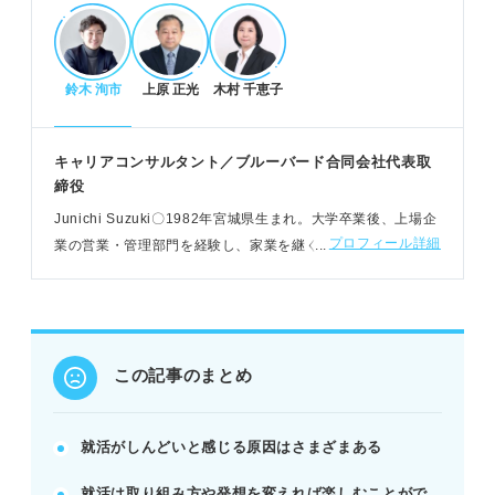
POINT：周囲と比較せず、自分の選択を信じて進む
ことが重要。
鈴木 洵市
上原 正光
木村 千恵子
しんどい気持ちを脱却し楽しむためのステップ
就活への捉え方を変え、ポジティブな側面を見出
キャリアコンサルタント／ブルーバード合同会社代表取
す。
締役
自分の興味や価値観から取り組み、ゲーム感覚で楽
Junichi Suzuki〇1982年宮城県⽣まれ。⼤学卒業後、上場企
しむ。
プロフィール詳細
業の営業・管理部⾨を経験し、家業を継ぐ。2017年にブルー
家族、友人、プロなど周囲の力を積極的に借りる。
バードを設⽴し、企業の経営支援などを展開する
POINT：適度な気分転換を取り入れ、無理せず効率
的に進める。
この記事のまとめ
避けるべきNG行動と内定を早くもらうコツ
やみくもに企業を受けず、自分のやりたいことを明
確にする。
就活がしんどいと感じる原因はさまざまある
現実逃避せず、行動を続けることで現状を打開す
就活は取り組み方や発想を変えれば楽しむことがで
る。