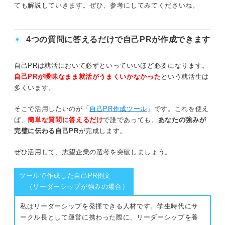
ても解説していきます。ぜひ、参考にしてみてくださいね。
①一度就活から離れてみる
関連Q&A
②好きなことをする
4つの質問に答えるだけで自己PRが作成できます
①就活への捉え方を変える
③何もしない日を作る
②就活への取り組み方を変える
自己PRは就活において必ずといっていいほど必要になります。
④ご褒美を作る
自己PRが曖昧なまま就活がうまくいかなかった
という就活生は
③周囲の力を借りる
多くいます。
⑤共感できる記事やSNSの投稿を探す
④気分転換を取り入れる
そこで活用したいのが「
自己PR作成ツール
」です。これを使え
これだけは避けよう！ 就活がしんどいときのNG行
ば、
簡単な質問に答えるだけ
で誰であっても、
あなたの強みが
動
完璧に伝わる自己PR
が完成します。
ステップ①しんどい気持ちを和らげよう！ 就活における
とにかく企業を受けまくる
心構え
ぜひ活用して、志望企業の選考を突破しましょう。
何も行動しない
就活のゴールは内定ではない
ツールで作成した自己PR例文
妥協して就活を終えてしまう
（リーダーシップが強みの場合）
周囲と比較しない
私はリーダーシップを発揮できる人材です。学生時代にサ
それでも就活がしんどい人必見！ 早く内定をもら
いろいろな企業の話を聞くことができる機会と捉える
ークル長として運営に携わった際に、リーダーシップを養
うコツ