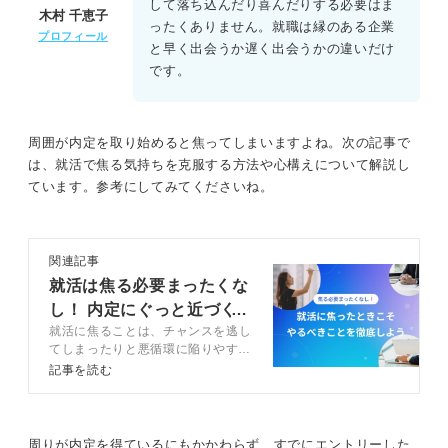
して落ち込んだり喜んだりする必要はま
木村 千恵子
ったくありません。就職は縁のある企業
プロフィール
と早く出会うか遅く出会うかの違いだけ
です。
周囲が内定を取り始めると焦ってしまいますよね。次の記事で
は、就活で焦る気持ちを克服する方法や心構えについて解説し
ています。参考にしてみてくださいね。
関連記事
就活は焦る必要まったくな
し！ 内定にぐっと近づく5
就活に焦ることは、チャンスを逃し
つの考え方
てしまったりと悪循環に陥りやすい
です。焦った時に意識したい考え方
記事を読む
や心構えをキャリアコンサルタント
が解説します。うまくいかなくても
焦らないことは大切ですが、行動を
変えないことはNG。正しい行動を
周りが内定を得ているにもかかわらず、すでにエントリーした