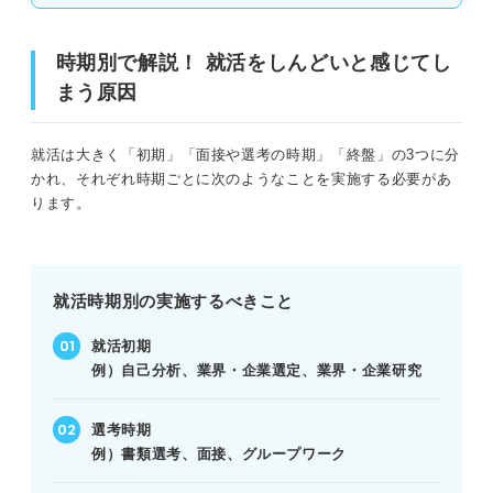
ステップ④息抜きも大切！ 就活中におすすめの気分転換
時期別で解説！ 就活をしんどいと感じてし
の方法5選
まう原因
①一度就活から離れてみる
就活は大きく「初期」「面接や選考の時期」「終盤」の3つに分
②好きなことをする
かれ、それぞれ時期ごとに次のようなことを実施する必要があ
ります。
③何もしない日を作る
④ご褒美を作る
就活時期別の実施するべきこと
⑤共感できる記事やSNSの投稿を探す
就活初期
これだけは避けよう！ 就活がしんどいときのNG行動
例）自己分析、業界・企業選定、業界・企業研究
とにかく企業を受けまくる
選考時期
例）書類選考、面接、グループワーク
何も行動しない