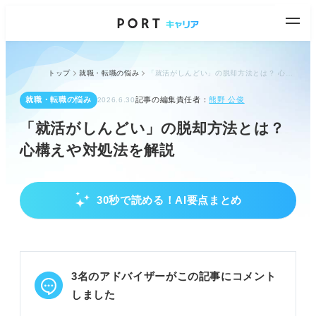
トップ
就職・転職の悩み
「就活がしんどい」の脱却方法とは？ 心構えや対処法を解説
就職・転職の悩み
記事の編集責任者：
熊野 公俊
2026.6.30
「就活がしんどい」の脱却方法とは？
心構えや対処法を解説
30秒で読める！AI要点まとめ
就活がしんどい原因を理解し心構えを変える
就活がしんどいのは当然と受け止め発想転換で楽し
む。
時期別（初期・選考・終盤）に異なる原因を把握す
3名のアドバイザーがこの記事にコメント
る。
内定がゴールではなく、入社後に活躍できる環境を
しました
見つける。