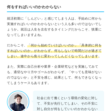
処法をキャリアコンサルタントが解
説します。
何をすればいいのかわからない
就活初期に「しんどい」と感じてしまう人は、手始めに何から
実施すればいいのかわからないという人も多いのではないでし
ょうか。就活は人生を左右するタイミングだからこそ、慎重に
なってしまいますよね。
だからこそ、
「何から始めていけばいいのか」「具体的に何を
すればいいのか」がわからず、何もしないで時間だけが過ぎて
しまい、途中から焦りに変わってしんどくなってしまいます
。
また、実際に自己分析や業界・企業研究などを実施してみて
も、適切なやり方やゴールがわからず、「やっても意味がない
のではないか」と不安を感じ、結果として、何もできなくなっ
てしまうケースもあります。
社会に出て働くという環境の変化に対し
て、不安が先行してしまい、その不安に
対し自分が何をしていいのかわからない