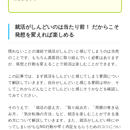
ステップ②就活が楽しくなる！ 就活がしんどい時
の取り組み方
就活がしんどいのは当たり前！ だからこそ発想を変えれ
就活がしんどいのは当たり前！ だからこそ
ば楽しめる
自分の興味ある分野から就活に取り組む
発想を変えれば楽しめる
自分の価値観を把握する
時期別で解説！ 就活をしんどいと感じてしまう原因
慣れないことの連続で就活がしんどいと感じてしまうのは当然
ゲーム感覚で取り組んでみる
関連Q&A
のことです。もちろん真面目に取り組んでいく必要はあります
が、発想と行動を変えることで就活は楽しむことができます。
ステップ③しんどい気持ちを抱え込むのはNG！ お
①就活初期
すすめの相談先
この記事では、まず就活をしんどいと感じてしまう要因につい
②面接や選考の時期
家族や友人など身近な人
て解説していきます。自分がしんどいと感じる要因は何か、そ
してこれからどんなことでしんどいと感じそうかなどを確認し
関連Q&A
先輩など就活経験者
てみてください。
就活のプロ
③就活終盤
そのうえで、「就活の捉え方」「取り組み方」「周囲の巻き込
み方」「気分転換の方法」など、就活を楽しむことができる進
め方について解説していきます。また、就活がしんどい時にや
ステップ④息抜きも大切！ 就活中におすすめの気
「就活しんどい」を脱却して楽しめるようになる4ステッ
分転換の方法5選
ってしまいがちなNG行動や早く内定をもらうためのコツについ
プ