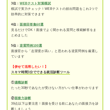
3位：
WEBテスト対策模試
関連Q&A
模試で実力チェック！WEBテストの頻出問題をこれ1つで
効率的に対策できます
①就活への捉え方を変える
4位：
面接回答集60選
②就活への取り組み方を変える
見るだけでOK！面接でよく聞かれる質問と模範解答をま
とめました
③周囲の力を借りる
5位：
逆質問例100選
④気分転換を取り入れる
面接官から「志望度が高い」と思われる逆質問例を厳選し
ています
ステップ①しんどい気持ちを和らげよう！ 就活に
おける心構え
【併せて活用したい！】
スキマ時間3分でできる就活診断ツール
就活のゴールは内定ではない
①
適職診断
周囲と比較しない
たった30秒であなたが受けない方がいい仕事がわかります
いろいろな企業の話を聞くことができる機
②
面接力診断
会と捉える
39点以下は要注意！面接を受ける前にあなたの面接力を診
成長機会と捉える
断しましょう