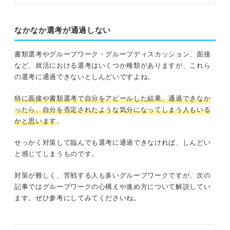
アコンサルタントと解説するので、
恐怖を克服し面接を突破しましょ
う。
なかなか選考が通過しない
書類選考やグループワーク・グループディスカッション、面接
など、就活における選考はいくつか種類がありますが、これら
の選考に通過できないとしんどいですよね。
特に面接や書類選考で自分をアピールした結果、通過できなか
ったら、自分を否定されたような気分になってしまう人もいる
かと思います
。
せっかく対策して臨んでも選考に通過できなければ、しんどい
と感じてしまうものです。
対策が難しく、苦戦する人も多いグループワークですが、次の
記事ではグループワークの心構えや進め方について解説してい
ます。ぜひ参考にしてみてくださいね。