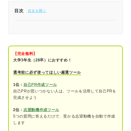
目次
就活がしんどいのは当たり前！ だからこそ発想を
変えれば楽しめる
時期別で解説！ 就活をしんどいと感じてしまう原
因
【完全無料】
大学3年生（28卒）におすすめ！
関連Q&A
選考前に必ず使ってほしい厳選ツール
①就活初期
1位：
自己PR作成ツール
②面接や選考の時期
自己PRが思いつかない人は、ツールを活用して自己PRを
完成させよう
関連Q&A
③就活終盤
2位：
志望動機作成ツール
5つの質問に答えるだけで、受かる志望動機を自動で作成
します
「就活しんどい」を脱却して楽しめるようになる4
ステップ