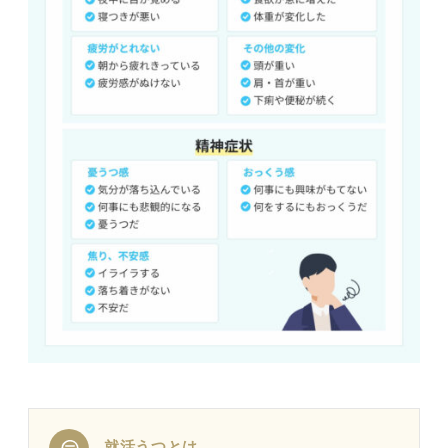
⑤外に出て体を動かす時間を定期的に作る
学生の誰もが就活うつになる可能性があることを知ってお
こう
就活うつにならないために知ってほしい！ 選考結
果との向き合い方
特に要注意！ 就活うつになりやすい人の特徴
さらに良い企業と出会う可能性を信じる
①真面目で責任感が強い
アピールの仕方を改善してみる
②失敗や挫折をした経験がほとんどない
自分にも企業を選ぶ権利があることを忘れ
ない
③他人の感情の変化に敏感
就活は人生のすべてじゃない！ ほかの道もあるこ
④凝り性で完璧主義
とを覚えておこう
⑤弱音を吐いたり人に頼ることが苦手
就活うつはあなたの心が疲れているサイン！ あり
のままの自分で就活を進めよう
就活うつになると就職は難しい？ ストレスを解消しなが
ら就活を進めよう
就活うつとは