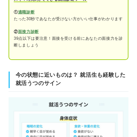
①
適職診断
④凝り性で完璧主義
たった30秒であなたが受けない方がいい仕事がわかります
今の状態に近いものは？ 就活生も経験した就活うつのサ
⑤弱音を吐いたり人に頼ることが苦手
イン
②
面接力診断
39点以下は要注意！面接を受ける前にあなたの面接力を診
就活うつになると就職は難しい？ ストレスを解消
①選考で落とされて自信を失っている
断しましょう
しながら就活を進めよう
②周囲の人からの期待をプレッシャーに感じている
就活うつの5つの予防法
③周りと比較して自分に引け目を感じている
①就活日記をつけて自分の感情や考えを常
今の状態に近いものは？ 就活生も経験した
に整理する
④卒業後のビジョンが見えなくて不安に感じている
就活うつのサイン
②自己分析を通して自分の性格や考え方を
知る
⑤就活の予定が立て込んで余裕がなくなっている
③忙しくても睡眠時間を確保するように心
⑥就活の情報に左右されて気持ちが不安定になっている
掛ける
④うまくいっていなくても周囲には正直な
就活のプロ直伝！ 先輩就活生も実践したの就活うつの克
就活の状況を伝える
服法