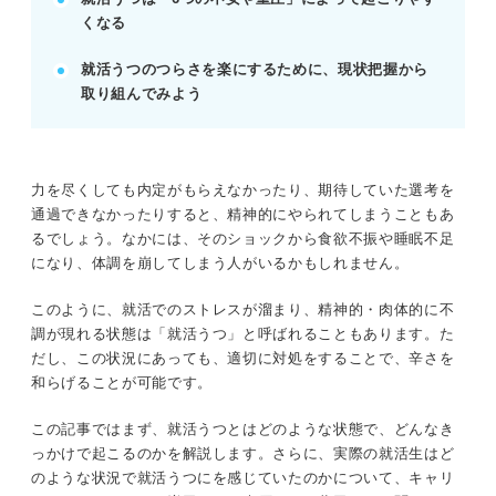
今の状態に近いものは？ 就活生も経験した就
くなる
活うつのサイン
就活のプロ直伝！ 先輩就活生も実践したの就
就活うつのつらさを楽にするために、現状把握から
活うつの克服法
取り組んでみよう
学生の誰もが就活うつになる可能性があること
を知っておこう
特に要注意！ 就活うつになりやすい人の特徴
力を尽くしても内定がもらえなかったり、期待していた選考を
通過できなかったりすると、精神的にやられてしまうこともあ
※AIの特性上、間違いが含まれている場合があります。記事本文
るでしょう。なかには、そのショックから食欲不振や睡眠不足
と併せてご確認ください。
になり、体調を崩してしまう人がいるかもしれません。
このように、就活でのストレスが溜まり、精神的・肉体的に不
調が現れる状態は「就活うつ」と呼ばれることもあります。た
だし、この状況にあっても、適切に対処をすることで、辛さを
和らげることが可能です。
この記事ではまず、就活うつとはどのような状態で、どんなき
っかけで起こるのかを解説します。さらに、実際の就活生はど
のような状況で就活うつにを感じていたのかについて、キャリ