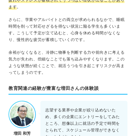
疲れやストレスが蓄積されてうつっぽい症状が出ることがあり
ます
。
さらに、学業やアルバイトとの両立が求められるなかで、睡眠
時間を削って対応せざるを得ない状況に陥る学生も多くいま
す。こうして予定が立て込むと、心身を休める時間がなくな
り、慢性的な疲労が蓄積していくのです。
余裕がなくなると、冷静に物事を判断する力や前向きに考える
気力が失われ、些細なことでも落ち込みやすくなります。この
ような状態が続くことで、就活うつを引き起こすリスクが高ま
ってしまうのです。
教育関連の経験が豊富な増田さんの体験談
志望する業界や企業が絞り込めないた
め、多くの企業にエントリーをしてみた
ところ、想像以上に就活の予定で時間を
とられて、スケジュール管理ができなく
増田 和芳