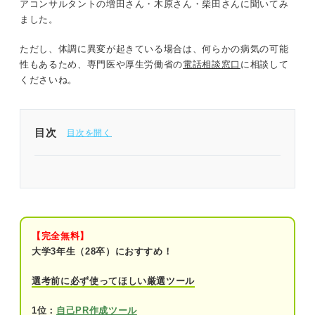
アコンサルタントの増田さん・木原さん・柴田さんに聞いてみ
ました。
ただし、体調に異変が起きている場合は、何らかの病気の可能
性もあるため、専門医や厚生労働省の
電話相談窓口
に相談して
くださいね。
目次
今の状態に近いものは？ 就活生も経験した就活う
つのサイン
①選考で落とされて自信を失っている
【完全無料】
②周囲の人からの期待をプレッシャーに感
大学3年生（28卒）におすすめ！
じている
選考前に必ず使ってほしい厳選ツール
③周りと比較して自分に引け目を感じてい
る
1位：
自己PR作成ツール