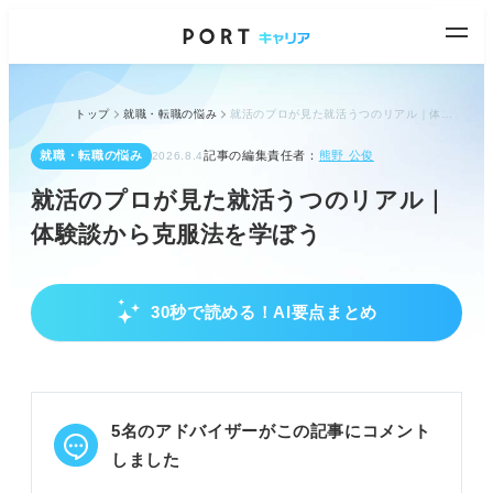
トップ
就職・転職の悩み
就活のプロが見た就活うつのリアル｜体験談から克服法を学ぼう
就職・転職の悩み
記事の編集責任者：
熊野 公俊
2026.8.4
就活のプロが見た就活うつのリアル｜
体験談から克服法を学ぼう
30秒で読める！AI要点まとめ
就活うつのサインと主な原因
選考落ちや周囲の期待がストレス源となる
周りとの比較や情報過多で不安が増大する
漠然とした将来不安や予定過多も原因となる
5名のアドバイザーがこの記事にコメント
POINT：心身の不調を感じたら、まず原因を把握し
しました
よう。