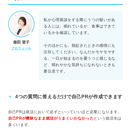
就活は人生のすべてじゃない！ ほかの道もあることを覚
私が心理面談をする際にうつの疑いがあ
えておこう
る人には、眠れているか、食事はできて
いるかを確認しています。
就活うつはあなたの心が疲れているサイン！ ありのまま
柴田 登子
の自分で就活を進めよう
そのほかにも、朝起きたときの感情にも
プロフィール
注目してください。なんだかモヤモヤす
る、一日が始まるのを憂うつと感じるな
ど、晴れやかな気持ちになれないときも
要注意です。
4つの質問に答えるだけで自己PRが作成できます
自己PRは就活において必ずといっていいほど必要になります。
自己PRが曖昧なまま就活がうまくいかなかった
という就活生は
多くいます。