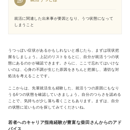
就活うつの5つの予防法
①就活日記をつけて自分の感情や考えを常に整理する
就活に関連した出来事が要因となり、うつ状態になって
しまうこと
②自己分析を通して自分の性格や考え方を知る
③忙しくても睡眠時間を確保するように心掛ける
うつっぽい症状があるかもしれないと感じたら、まずは現状把
④うまくいっていなくても周囲には正直な就活の状況を伝える
握をしましょう。上記のリストをもとに、自分が就活うつの状
態にあるのかが確認できます。さらに、ここで忘れてはいけな
⑤外に出て体を動かす時間を定期的に作る
いのは、心身の不調が生じた原因をきちんと把握し、適切な対
処法を考えることです。
就活うつにならないために知ってほしい！ 選考結果との
ここからは、先輩就活生も経験した、就活うつの原因にもなり
向き合い方
うる6つの状態を確認していきましょう。自分のつらさを認める
ことで、気持ちが少し落ち着くこともあります。まずは、自分
さらに良い企業と出会う可能性を信じる
の状態に近いものを探してみてくださいね。
アピールの仕方を改善してみる
若者へのキャリア指南経験が豊富な柴田さんからのアド
バイス
自分にも企業を選ぶ権利があることを忘れない