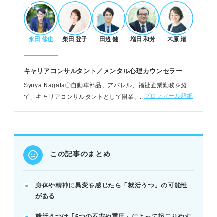
就活うつになりやすい人の特徴と克服法
真面目・完璧主義・頼れない人は要注意
永田 修也
柴田 登子
田邉 健
増田 和芳
木原 渚
失敗経験が少ないと自信を失いやすい
他人の感情に敏感な人もストレスを抱えがち
キャリアコンサルタント／メンタル心理カウンセラー
POINT：不安は未来を見ている証拠、自分を肯定し
自信を持とう。
Syuya Nagata〇自動車部品、アパレル、福祉企業勤務を経
プロフィール詳細
て、キャリアコンサルタントとして開業。YouTubeやブログ
でのカウンセリングや、自殺防止パトロール、元受刑者の就
就活うつの予防法と選考結果との向き合い方
労支援活動をおこなう
日記で感情整理、自己分析で自分を知る
睡眠確保と運動で心身を健康に保つ
選考結果は改善点を見つけ、次へ活かす
この記事のまとめ
POINT：就活は人生の全てではない。他の道も視野
に入れよう。
身体や精神に異変を感じたら「就活うつ」の可能性
がある
記事の該当箇所を見る
就活うつは「6つの不安や重圧」によって起こりやす