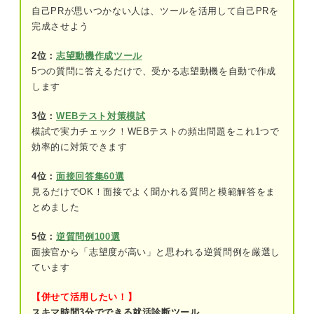
自己PRが思いつかない人は、ツールを活用して自己PRを
④卒業後のビジョンが見えなくて不安に感
完成させよう
じている
2位：
志望動機作成ツール
⑤就活の予定が立て込んで余裕がなくなっ
5つの質問に答えるだけで、受かる志望動機を自動で作成
ている
します
⑥就活の情報に左右されて気持ちが不安定
になっている
3位：
WEBテスト対策模試
模試で実力チェック！WEBテストの頻出問題をこれ1つで
効率的に対策できます
就活のプロ直伝！ 先輩就活生も実践したの就活う
つの克服法
4位：
面接回答集60選
見るだけでOK！面接でよく聞かれる質問と模範解答をま
学生の誰もが就活うつになる可能性があることを知
とめました
っておこう
特に要注意！ 就活うつになりやすい人の特徴
5位：
逆質問例100選
面接官から「志望度が高い」と思われる逆質問例を厳選し
①真面目で責任感が強い
ています
②失敗や挫折をした経験がほとんどない
【併せて活用したい！】
スキマ時間3分でできる就活診断ツール
③他人の感情の変化に敏感