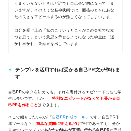
うまくいかないときほど誰でも自己否定的になってしま
いますが、そのような精神状態では、面接のときにあな
たの良さをアピールするのが難しくなってしまいます。
自分を受け止め「私のこういうところがこの会社で役立
つと思う」という意思を示せるようになった学生は、遅
かれ早かれ、皆結果を出しています。
テンプレを活用すれば受かる自己PR文が作れま
す
自己PRのネタを決めても、それを裏付けるエピソードに悩む学
生は多いです。しかし、
特別なエピソードがなくても受かる自
己PRを作ること
はできます。
そこで紹介したいのが「
自己PR作成ツール
」です。自己PR作
成ツールなら、
簡単な質問に答えるだけ
で誰であっても、分か
りやすいテンプレで
あなたの強みが完璧に伝わる自己PR
が完成