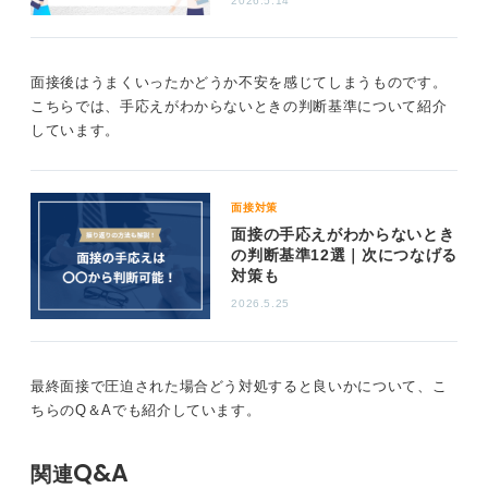
2026.5.14
今回の面接の結果にかかわらず、どの部分が不足してい
たのかを自己分析し、次に向けて準備を重ねていくこと
が、自身の成長へとつながる近道です。
面接後はうまくいったかどうか不安を感じてしまうものです。
こちらでは、手応えがわからないときの判断基準について紹介
0
しています。
面接対策
面接の手応えがわからないとき
の判断基準12選｜次につなげる
対策も
2026.5.25
最終面接で圧迫された場合どう対処すると良いかについて、こ
ちらのQ＆Aでも紹介しています。
Q&A
関連