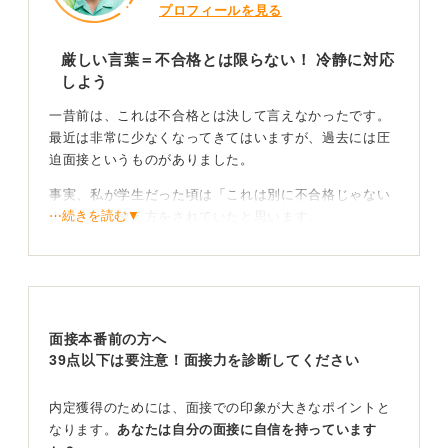
プロフィールを見る
厳しい言葉＝不合格とは限らない！ 冷静に対応
しよう
一昔前は、これは不合格とは決して言えなかったです。
最近は非常に少なくなってきてはいますが、過去には圧
迫面接というものがありました。
事実、私が学生だった頃は「これは別に不合格じゃない
⋯続きを読む▼
よ」という教え方をされていたと思います。
しかし、現代ではこのような面接は不適切と言われ、企
業側も意識している傾向が強いです。
近年のこのようなタイプの面接では、ストレス耐性など
を測っているパターンが考えられるでしょう。
面接本番前の方へ
39点以下は要注意！面接力を診断してください
ただ、その企業がどういった意図でこのような面接をお
こなったかによるため、不合格や合格は一概には言えま
内定獲得のためには、面接での印象が大きなポイントと
せん。
なります。
あなたは自分の面接に自信を持っています