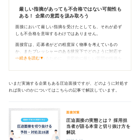
厳しい指摘があっても不合格ではない可能性も
ある！ 企業の意図を汲み取ろう
面接において厳しい指摘を受けたとしても、それが必ず
しも不合格を意味するわけではありません。
面接官は、応募者がどの程度深く物事を考えているの
か、またプレッシャーのある状況下でどのように対応す
⋯続きを読む▼
るのかを見極めるために、意図的に厳しい質問や指摘を
することがあります。
そのため、厳しい言葉をかけられたとしても、過度に落
ち込む必要はありません。
いまだ実施する企業もある圧迫面接ですが、どのように対処す
れば良いのかについてはこちらの記事で解説しています。
前向きな振り返りが重要！ 自己分析をして次に活か
していこう
面接対策
大切なのは、なぜそのような指摘をされたのか、そして
圧迫面接の実態とは？ 採用担
今後どのように改善できるのかを前向きに振り返ること
当者が語る本音と切り抜け方を
解説
です。