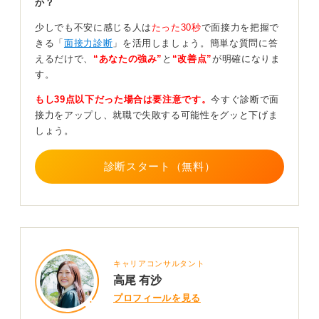
か？
落ち込みすぎず次の選考に向けて前向きに振り返り
をおこなおう
少しでも不安に感じる人は
たった30秒
で面接力を把握で
きる「
面接力診断
」を活用しましょう。簡単な質問に答
圧迫感のあった面接を受けた後は気分が落ち込みがちに
えるだけで、
“あなたの強み”
と
“改善点”
が明確になりま
なりますが、最も良くないことはそのショックを引きず
す。
ってしまうことです。
もし39点以下だった場合は要注意です。
今すぐ診断で面
「最近にしては珍しいタイプの面接だったな。時代遅れ
接力をアップし、就職で失敗する可能性をグッと下げま
の会社なのかも」くらいに受け止めて前向きにとらえて
しょう。
いきましょう。
診断スタート（無料）
また、どのような質問をされていたかを振り返ることが
大切です。自分の受け答えに問題がなかったか、答えら
れなかった質問はどのようなものだったのか、などを整
理して、次の選考に活かしていきましょう。
0
キャリアコンサルタント
高尾 有沙
プロフィールを見る