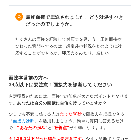
最終面接で圧迫されました。どう対処すべき
だったのでしょうか。
たくさんの面接を経験して対応力を磨こう 圧迫面接や
ひねった質問をするのは、想定外の状況をどのように対
応することができるか、即応力をみたり、厳しい…
面接本番前の方へ
39点以下は要注意！面接力を診断してください
内定獲得のためには、面接での印象が大きなポイントとなりま
す。
あなたは自分の面接に自信を持っていますか？
少しでも不安に感じる人は
たった30秒
で面接力を把握できる
「
面接力診断
」を活用しましょう。簡単な質問に答えるだけ
で、
“あなたの強み”
と
“改善点”
が明確になります。
もし39点以下だった場合は要注意です。
今すぐ診断で面接力を