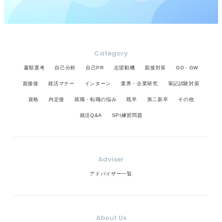
Category
書類選考
自己分析
自己PR
志望動機
面接対策
GD・GW
面接後
就活マナー
インターン
業界・企業研究
筆記試験対策
資格
内定後
就職・転職の悩み
既卒
第二新卒
その他
就活Q&A
SPI練習問題
Adviser
アドバイザー一覧
About Us