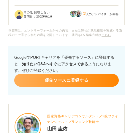
せんでした。
その他 回答しない
2
自分では真剣に面接を受けていたのですが、話し方や伝
人のアドバイザーが回答
質問日：
2025/6/16
えた内容について厳しいことを言われました。
※質問は、エントリーフォームからの内容、または弊社が就活相談を実施する過
この場合は落ちたということなのでしょうか？ 実際のと
程の中で寄せられた内容を公開しています。就活Q&A 編集方針は
こちら
ころどうなのか、また建設的な振り返りの方法について
アドバイスをいただけると嬉しいです。
GoogleでPORTキャリアを「優先するソース」に登録する
と、
知りたいQ&Aへすぐにアクセスできる
ようになりま
す。ぜひご登録ください。
優先ソースに登録する
国家資格キャリアコンサルタント／2級ファイ
ナンシャル・プランニング技能士
山田 圭佑