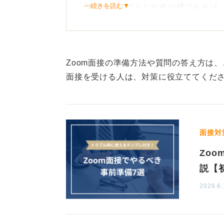
⋯続きを読む▼
背景がシンプルな白色の壁であれば
は、模造紙やカーテンを背景にして
ないように注意しましょう。
Zoomなどにあるバーチャル背景を
Zoom面接の準備方法や質問の答え方は、
屋を隠すのか」と考える面接官もい
面接を受ける人は、対策に役立ててくだ
ね。
画面の明るさ調整も重要
面接対
背景の色と共に、画面の明るさにも
Zo
良くても画面が暗いと、顔の印象も
い場合は、卓上ライトやパソコンに
説【
ょう。明るさや音声について、事前
2026.6.
回線が途切れてしまえば面接の印象
れば有線、スマートフォンはWi-F