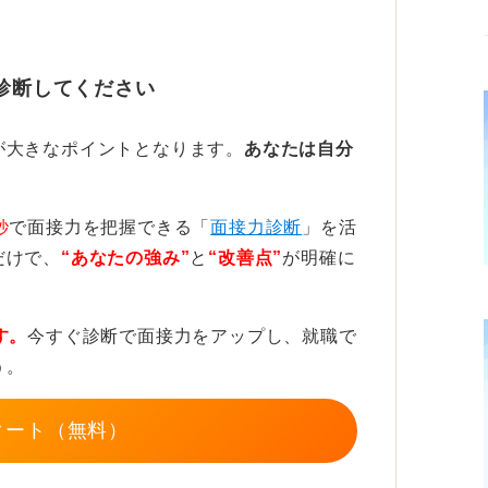
るごちゃごちゃしたもの、例を出すと本棚と
スターなどは印象が良くないでしょう。
診断してください
ーゼットなどであればそれほど悪い印象には
や色使いがされているものであれば避けた方
が大きなポイントとなります。
あなたは自分
ば個室のあるコワーキングスペースを使うの
秒
で面接力を把握できる「
面接力診断
」を活
ペースもない、自宅の部屋も映り込むものが
だけで、
“あなたの強み”
と
“改善点”
が明確に
いバーチャル背景、もしくは背景ぼかしなど
す。
今すぐ診断で面接力をアップし、就職で
やカメラの角度などもチェックしておこ
う。
タート（無料）
ンライン面接は背景も大事ですが、照明の明
重要です。とにかく顔が明るくしっかりと映