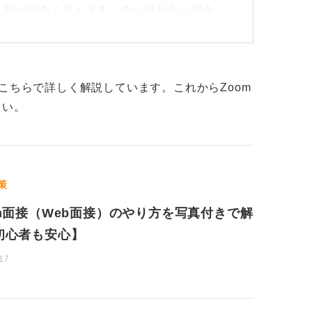
、顔が明るく見えます。白い壁がない場合
も良いですが、カーテンの場合は逆光になら
使用すると不自然に写ってしまい、「なぜ部
こちらで詳しく解説しています。これからZoom
ますので、面接では使用しない方が良いです
さい。
策
注意しましょう。せっかく背景が白で印象が
om面接（Web面接）のやり方を写真付きで解
暗くなりイメージが悪くなります。画面が暗
取り付けられるリングライトで明るくしまし
初心者も安心】
に確認をしておくことをおすすめします。
17
が悪くなりますので、できればパソコンであ
iを使用するなど、安定した回線を確保するよ