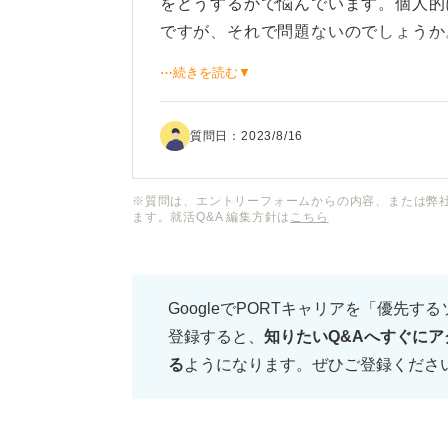
をどうするかで悩んでいます。個人的
ですが、それで問題ないのでしょうか
⋯続きを読む▼
zoomの背景で面接官の印象が悪く
る背景があれば教えていただきたいで
質問日：
2023/8/16
※質問は、エントリーフォームからの内容、または弊
ます。就活Q&A 編集方針は
こちら
GoogleでPORTキャリアを「優先す
登録すると、
知りたいQ&Aへすぐにア
る
ようになります。ぜひご登録くださ