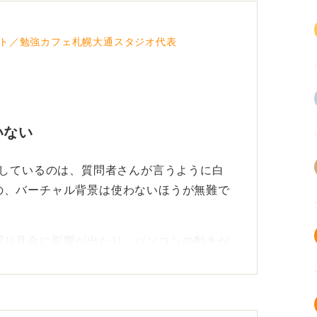
ト／勉強カフェ札幌大通スタジオ代表
いない
適しているのは、質問者さんが言うように白
の、バーチャル背景は使わないほうが無難で
写り具合に影響が出たり、パソコンの動きが
えインターネット環境に不具合があってはい
ーチャル背景を使わずに済むのであればその