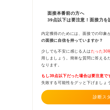
背景としてNGなのは、生活感のあ
かオーディオ機器、フィギュアやポ
面接本番前の方へ
39点以下は要注意！面接力を
白い壁でなくても、カーテンやクロ
なりませんが、それらも大きな模様
内定獲得のためには、面接での印象
が良いでしょう。
の面接に自信を持っていますか？
もし自宅にそのような環境がなけれ
少しでも不安に感じる人は
たった30
もありです。近くにコワーキングス
用しましょう。簡単な質問に答える
あるという場合、最終手段として白
なります。
にしましょう。
もし39点以下だった場合は要注意で
背景だけでなく照明の明るさ
失敗する可能性をグッと下げましょ
う
診断ス
さらにアドバイスするとすれば、オ
るさと、顔の大きさや角度がとても