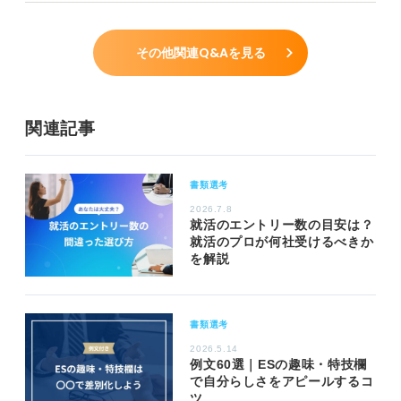
その他関連Q&Aを見る
関連記事
書類選考
2026.7.8
就活のエントリー数の目安は？
就活のプロが何社受けるべきか
を解説
書類選考
2026.5.14
例文60選｜ESの趣味・特技欄
で自分らしさをアピールするコ
ツ