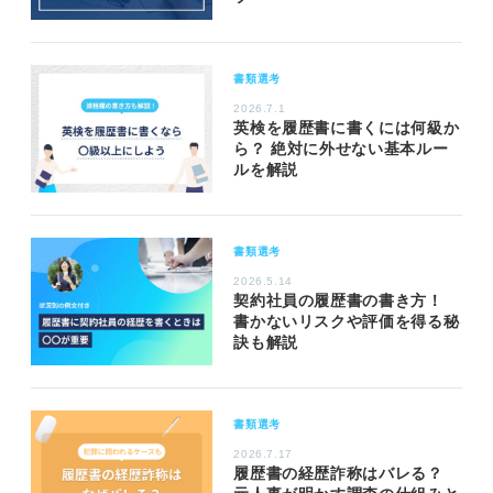
書類選考
2026.7.1
英検を履歴書に書くには何級か
ら？ 絶対に外せない基本ルー
ルを解説
書類選考
2026.5.14
契約社員の履歴書の書き方！
書かないリスクや評価を得る秘
訣も解説
書類選考
2026.7.17
履歴書の経歴詐称はバレる？