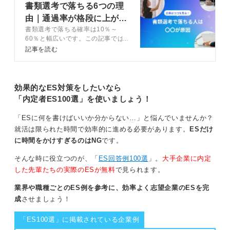
書類選考で落ちる6つの理
す。
由｜通過率が格段に上がる
一読してすぐに内容が伝わらなければ、読むのを途中で
書類選考で落ちる確率は10％～
5つの基本を解説
やめられてしまう可能性も否定できません。
60％と幅広いです。この記事では
書類選考で落ちないための基本ポイ
記事を読む
また、誤字脱字といった基本的なミスがあると、細かい
ントと通過率アップのための差別化
配慮ができない印象を与えてしまいます。加えて、文章
のコツをキャリアコンサルタントが
プロの現場目線で解説します。基本
の分量が極端に少なかったり、空白が目立ったりする場
と差別化を押さえて書類選考を通過
効果的なES対策をしたいなら
合、「熱意がない」と思われる可能性もあるので注意が
しましょう。
「内定者ES100選」を使いましょう！
必要です。
「ESに何を書けばいいか分からない…」と悩んでいませんか？
改善点を指摘してもらって印象に残るESを作ろう
就活は限られた時間で効率的に進める必要があります。
ESだけ
に時間をかけすぎるのはNG
です。
もし何社も落ちている状況であれば、一度キャリアセン
ターや就職エージェントなど、第三者に実際のエントリ
そんな時に役立つのが、「
ES回答例100選
」。
大手企業に内定
ーシートを見てもらうのが近道です。「どこが悪いの
した先輩たちの実際のESが無料
で見られます。
か」を具体的に指摘してもらいましょう。
業界や職種ごとのES例を参考に、効率よく志望企業のESを完
よくある指摘としては、「志望動機が弱い」「企業研究
成
させましょう！
が浅い」「どの企業にも通用するような内容になってい
「ES100選」に掲載されている企業例
る」などがあります。このような場合、企業側に「うち