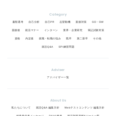
Category
書類選考
自己分析
自己PR
志望動機
面接対策
GD・GW
面接後
就活マナー
インターン
業界・企業研究
筆記試験対策
資格
内定後
就職・転職の悩み
既卒
第二新卒
その他
就活Q&A
SPI練習問題
Adviser
アドバイザー一覧
About Us
私たちについて
就活Q&A 編集方針
Webテストコンテンツ 編集方針
編集責任者メッセージ
D&Iの推進
就活対策資料&ツール一覧