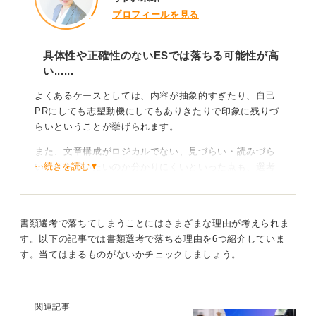
プロフィールを見る
具体性や正確性のないESでは落ちる可能性が高
い......
よくあるケースとしては、内容が抽象的すぎたり、自己
PRにしても志望動機にしてもありきたりで印象に残りづ
らいということが挙げられます。
また、文章構成がロジカルでない、見づらい・読みづら
⋯続きを読む▼
い、何を言いたいのか分かりにくいといった点も、選考
で不利に働く可能性があります。
企業側は多くのエントリーシートに目をとおしているた
め、印象に残らなければそのままスルーされてしまうリ
書類選考で落ちてしまうことにはさまざまな理由が考えられま
スクがあるのです。
す。以下の記事では書類選考で落ちる理由を6つ紹介していま
す。当てはまるものがないかチェックしましょう。
また、自己PRや学生時代に力を入れたことについても、
抽象度が高く、具体性に欠けると説得力が弱くなりま
す。そして、読みづらい・わかりづらい内容だと、多く
関連記事
の応募書類を読む採用担当者にとっては負担になりま