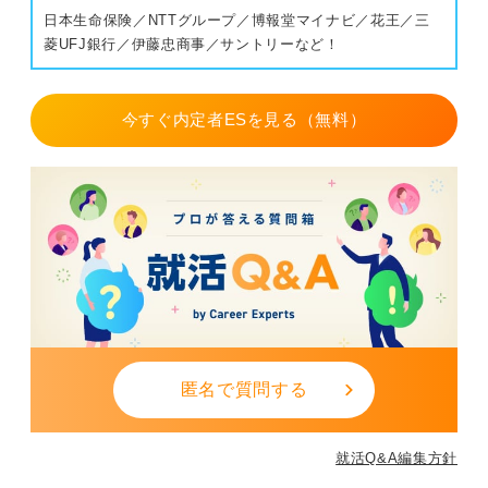
じゃなくてもいいのでは？」と思われてしまい、印象に
日本生命保険／NTTグループ／博報堂マイナビ／花王／三
残りません。
菱UFJ銀行／伊藤忠商事／サントリーなど！
一度、信頼できる第三者や専門家に見てもらい、客観的
なアドバイスを受けることをおすすめします。
今すぐ内定者ESを見る（無料）
0
匿名で質問する
就活Q&A編集方針