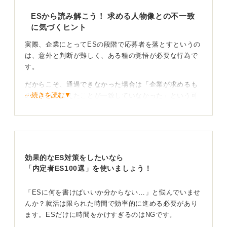
ESから読み解こう！ 求める人物像との不一致
に気づくヒント
実際、企業にとってESの段階で応募者を落とすというの
は、意外と判断が難しく、ある種の覚悟が必要な行為で
す。
だからこそ、通過できなかった場合は「企業が求めるも
⋯続きを読む▼
のと自分の伝えたことが一致していなかった」という可
能性が高いと考えられます。
何社かにエントリーしていくなかで、記入項目や質問内
容に違いがあることに気づくことがあります。そこか
ら、企業ごとに「どのような人材を求めているのか」を
効果的なES対策をしたいなら
読み取るヒントが得られる場合もあるのです。
「内定者ES100選」を使いましょう！
もしエントリーシートに特徴的な質問があるのなら、
「なぜこの質問をしているのか？」と意図を想像しなが
「ESに何を書けばいいか分からない…」と悩んでいませ
ら回答を考えるようにすると、より深い自己表現につな
んか？就活は限られた時間で効率的に進める必要があり
がります。
ます。ESだけに時間をかけすぎるのはNGです。