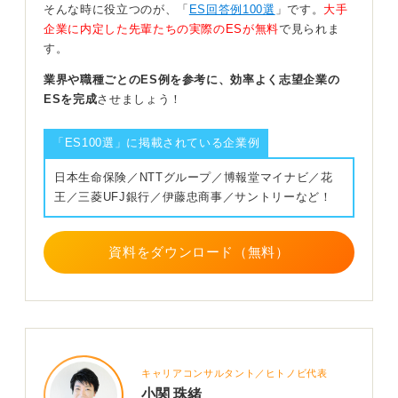
自己分析と不採用理由の深掘りで自己PRを深めよ
そんな時に役立つのが、「
ES回答例100選
」です。
大手
う！
企業に内定した先輩たちの実際のESが無料
で見られま
す。
業界や職種ごとのES例を参考に、効率よく志望企業の
ESを完成
させましょう！
また、エントリーシートは自分自身について書くもので
す。そのため、しっかりと自己分析をおこない、自分の
軸を持っておくことが求められます。
「ES100選」に掲載されている企業例
自己分析が難しいと感じたら、「自分ってどんな人？」
日本生命保険／NTTグループ／博報堂マイナビ／花
というテーマで、就活中の仲間と話し合ってみるのも良
王／三菱UFJ銀行／伊藤忠商事／サントリーなど！
い方法です。
さらに、落ちた経験もまた貴重な財産です。落ちた理由
資料をダウンロード（無料）
を分析して、企業が求める人物像を把握していくこと
が、より良い自己PRにつながっていくと覚えておきまし
ょう。
0
キャリアコンサルタント／ヒトノビ代表
小関 珠緒