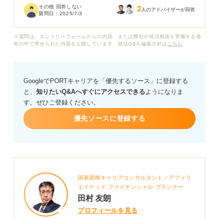
その他 回答しない
2
方が悪いのか、それとも内容以前に何かのフィルターに
人のアドバイザーが回答
質問日：
2025/7/3
引っかかっているのでしょうか。
※質問は、エントリーフォームからの内容、または弊社が就活相談を実施する過
キャリアコンサルタントの方に、ESで不採用になるおも
程の中で寄せられた内容を公開しています。就活Q&A 編集方針は
こちら
な理由や、通過率を高めるための具体的な対策など、ア
ドバイスをいただきたいです。
GoogleでPORTキャリアを「優先するソース」に登録する
と、
知りたいQ&Aへすぐにアクセスできる
ようになりま
す。ぜひご登録ください。
優先ソースに登録する
国家資格キャリアコンサルタント／アフィリ
エイテッド ファイナンシャル プランナー
田村 友朗
プロフィールを見る