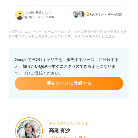
そこで、中途の社長面接ではどういったことが聞かれる
のか、どう対策すれば良いのかなどぜひアドバイスを伺
その他 回答しない
2
いたいです。
人のアドバイザーが回答
質問日：
2025/6/26
ちょっと調べたところ、具体的なスキルや経験、将来の
※質問は、エントリーフォームからの内容、または弊社が就活相談を実施する過
ビジョンや経営理念への共感などが聞かれるとありまし
程の中で寄せられた内容を公開しています。就活Q&A 編集方針は
こちら
たが、これまでの面接との違いがわからず、もう少し詳
しく聞きたいです。また、社長目線だとどういった目線
で評価されるものなのでしょうか？
GoogleでPORTキャリアを「優先するソース」に登録する
と、
知りたいQ&Aへすぐにアクセスできる
ようになりま
社長面接を成功させるための心構えや、これまでの面接
す。ぜひご登録ください。
との違いを踏まえた具体的な対策について、アドバイス
をいただきたいです。
優先ソースに登録する
キャリアコンサルタント
高尾 有沙