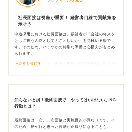
プロフィールを見る
社長面接は視座が重要！ 経営者目線で貢献策を
示そう
中途採用における社長面接は、候補者が「会社の将来を
ともに担う人物としてふさわしいか」を見極める場で
す。そのため、いくつかの特別な準備と心構えがもとめ
られます。
⋯続きを読む▼
まず最も重要なのは、自身の視座を経営者目線に引き上
げることです。
中期経営計画などが公表されていれば必ず読み込み、入
社後3年間で自身が創出できる売上や成果、あるいは業務
効率化やコスト削減について、具体的な数字を交えて提
知らないと損！最終面接で「やってはいけない」NG
示できると、社長の心に刺さりやすくなります。
行動とは？
事前準備として、社長自身のことを調べておくことも有
効です。社長挨拶やブログ記事などからコミュニケーシ
最終面接は一次、二次面接と実施目的が異なります。そ
ョンスタイルを把握し、どのような対話が好まれるかを
のため、良かれと思った言動が命取りになることも…。
イメージしておきましょう。