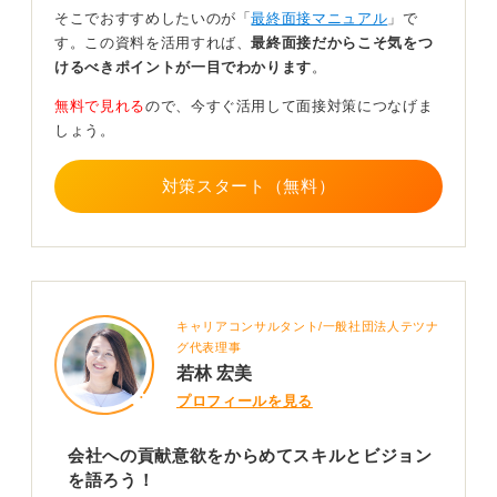
そこでおすすめしたいのが「
最終面接マニュアル
」で
たとえば、ビジネスライクな社長であれば、自己紹介を1
す。この資料を活用すれば、
最終面接だからこそ気をつ
分ピッチととらえ、「過去の成果→その再現性→会社へ
けるべきポイントが一目でわかります
。
の貢献」の順で簡潔に説明すると良いです。
無料で見れる
ので、今すぐ活用して面接対策につなげま
一方で、自然なコミュニケーションを好む社長もいるた
しょう。
め、相手のスタイルに合わせることが大切です。
対策スタート（無料）
深い質問に備え、未来へのビジョンと熱意を示そ
う！
キャリアコンサルタント/一般社団法人テツナ
社長面接特有の質問にも備えておきましょう。
グ代表理事
若林 宏美
「10年後どうなっていたい？」という質問には、会社の
プロフィールを見る
ビジョンと自身のキャリアプランを重ね合わせて事業リ
ーダー像を語り、「失敗から何を学んだ？」という問い
会社への貢献意欲をからめてスキルとビジョン
には、具体的な数字や期間を交えつつ PDCA サイクルを
を語ろう！
回せる人材であることを示します。