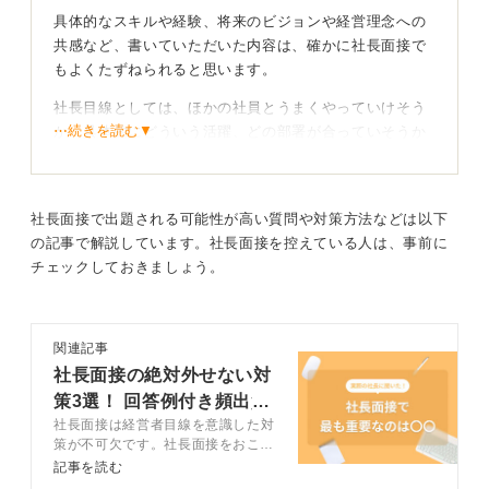
具体的なスキルや経験、将来のビジョンや経営理念への
「うちの会社の何が良いと思った？」と聞かれれば、業
共感など、書いていただいた内容は、確かに社長面接で
界分析にもとづいたうえで、独自の企業文化と自身の価
もよくたずねられると思います。
値観がどう重なるかをアピールします。
社長目線としては、ほかの社員とうまくやっていけそう
「年収はいくら欲しい？」といった難しい質問には、市
⋯続きを読む▼
か、具体的にどういう活躍、どの部署が合っていそうか
場相場や現職での年収、そして成果へのコミットメント
などを見ているかもしれません。
を根拠として提示するのが望ましいです。
0
社長面接で出題される可能性が高い質問や対策方法などは以下
の記事で解説しています。社長面接を控えている人は、事前に
これまでの面接との大きな違いはない
チェックしておきましょう。
とはいえ、最終確認として面接をしている可能性もあ
関連記事
り、これまでの面接との大きな違いはないので、同じ姿
社長面接の絶対外せない対
勢で挑んで問題ありません。
策3選！ 回答例付き頻出質
ただし、多少は企業の社風などに合わせる発言を織り込
社長面接は経営者目線を意識した対
問も
んだほうが良いとは思います。
策が不可欠です。社長面接をおこな
う企業は採用をかなり重視している
記事を読む
ので、徹底的に対策しましょう。こ