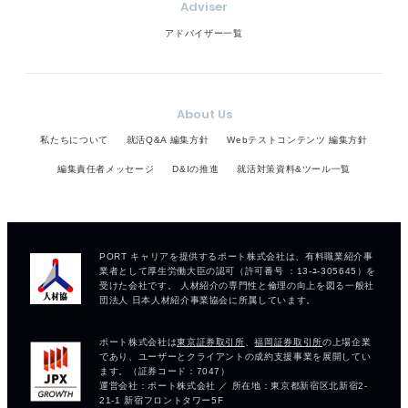
Adviser
アドバイザー一覧
About Us
私たちについて
就活Q&A 編集方針
Webテストコンテンツ 編集方針
編集責任者メッセージ
D&Iの推進
就活対策資料&ツール一覧