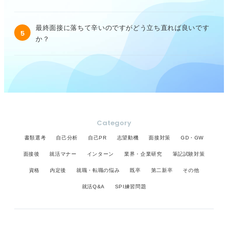
最終面接に落ちて辛いのですがどう立ち直れば良いです
5
か？
Category
書類選考
自己分析
自己PR
志望動機
面接対策
GD・GW
面接後
就活マナー
インターン
業界・企業研究
筆記試験対策
資格
内定後
就職・転職の悩み
既卒
第二新卒
その他
就活Q&A
SPI練習問題