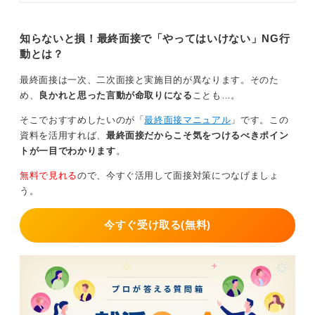
0
の記事では、社長面接前に絶対にや
るべき3つの対策方法や頻出質問へ
の回答例などを、キャリアコンサル
知らないと損！最終面接で「やってはいけない」NG行
タントとともに解説するので、参考
動とは？
にして内定を掴み取ってください。
最終面接は一次、二次面接と実施目的が異なります。そのた
め、
良かれと思った言動が命取りになる
ことも…。
そこでおすすめしたいのが「
最終面接マニュアル
」です。この
資料を活用すれば、
最終面接だからこそ気をつけるべきポイン
トが一目でわかります
。
無料で見れる
ので、今すぐ活用して面接対策につなげましょ
う。
今すぐ受け取る(無料)