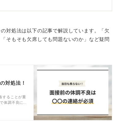
があることを示そう
けでなく、「大変恐縮ですが、もし可能でし
合の対処法は以下の記事で解説しています。「欠
いただくことはできませんでしょうか」と、
」「そもそも欠席しても問題ないのか」など疑問
が丁寧な対応です。
てしまうと、「辞退されるのかな？」など、
」とわからなくなってしまいます。
整ができるようならする、できないようであ
つの対処法！
絡することが重
で体調不良に
終業後はいろいろなところで電話がかかって
します。
せん。その辺りを避けつつも、なるべく早め