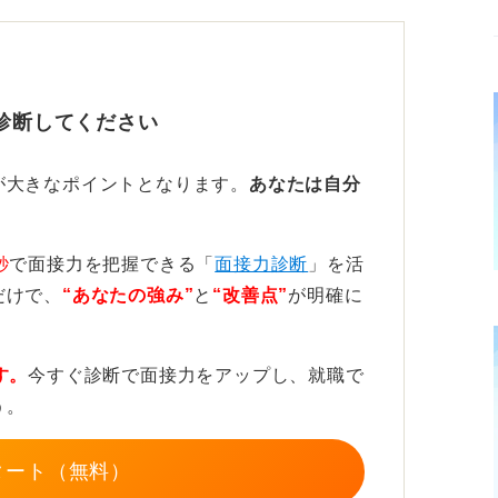
」という事実を残すことが重要です。ほかの
それが難しい場合は電話口の人に伝言を依頼
診断してください
絡を入れます。電話から3時間以内が目安で
が大きなポイントとなります。
あなたは自分
大学 △△）」のように簡潔にし、本文に
、もし可能であれば、代替の候補日を3つく
秒
で面接力を把握できる「
面接力診断
」を活
だけで、
“あなたの強み”
と
“改善点”
が明確に
アドレスなど、これまでの選考案内で使われ
のが確実です。
す。
今すぐ診断で面接力をアップし、就職で
う。
し繰り返すと評価が下がるので注意
タート（無料）
などは誰にでも起こりうることなので、1回