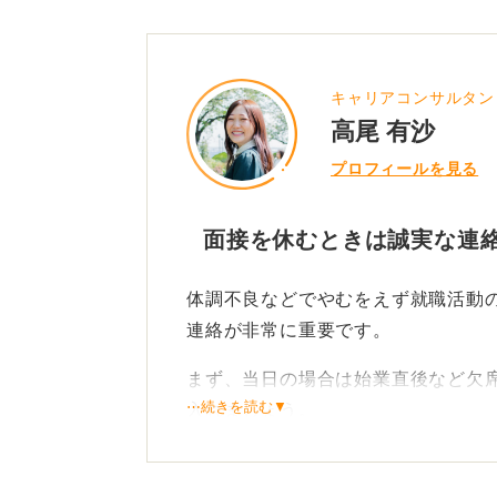
キャリアコンサルタン
高尾 有沙
プロフィールを見る
面接を休むときは誠実な連絡
体調不良などでやむをえず就職活動
連絡が非常に重要です。
まず、当日の場合は始業直後など欠
⋯続きを読む▼
入れましょう。
その際、「体調不良のため、大変申
せてください」と、謝罪と欠席の旨