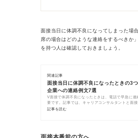
日程変更の希望も伝え、意欲
連絡する際は、ただ欠席を伝えるだ
面接当日に体調不良になってしまった場
たら、別の日程で再度面接の機会を
席の場合はどのような連絡をするべきか
日程変更の希望もあわせて伝えるの
を持つ人は確認しておきましょう。
この時点で次の日程を言わずに切っ
会社としても「次どうしようかな？
関連記事
再面接の希望を伝えたうえで日程調
面接当日に体調不良になったときの3
企業への連絡例文7選
れば調整したい旨を伝えましょう。
V面接で体調不良になったときは、電話で早急に連
要です。記事では、キャリアコンサルタントと面接
電話をする時間としては、朝一番や
なったときの連絡方法や印象を下げない対応を解説
記事を読む
くるので、避けると良いかもしれま
に連絡すると良いと思います。
面接本番前の方へ