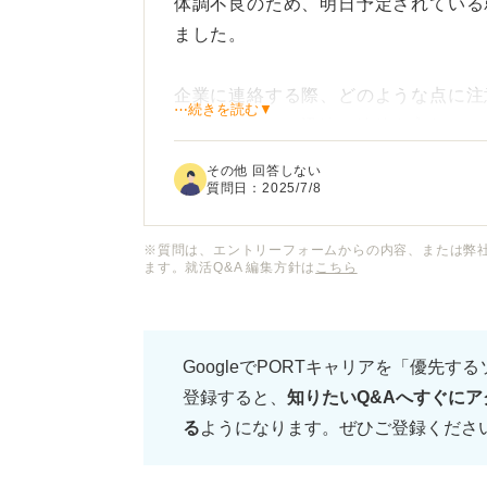
体調不良のため、明日予定されている
ました。
企業に連絡する際、どのような点に注
⋯続きを読む▼
失礼なく、かつ迅速に連絡を入れたい
ょうか？ また、どのような内容を伝
その他 回答しない
なども気になっています。
質問日：
2025/7/8
面接を休む際の企業への連絡方法と、
※質問は、エントリーフォームからの内容、または弊
ます。就活Q&A 編集方針は
こちら
て、アドバイスをいただけると嬉しい
GoogleでPORTキャリアを「優先す
登録すると、
知りたいQ&Aへすぐにア
る
ようになります。ぜひご登録くださ