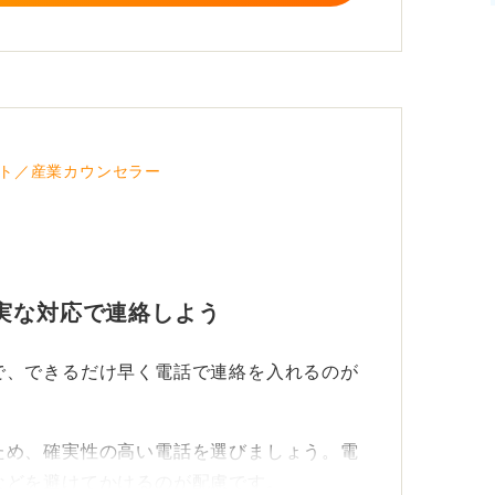
考に大きく影響することは基本的にありませ
のたび連絡が面接の直前になったりすると、
力に懸念があると判断され、選考対象から外
ト／産業カウンセラー
欠席は一度にとどめておくのが望ましいで
実な対応で連絡しよう
で、できるだけ早く電話で連絡を入れるのが
ため、確実性の高い電話を選びましょう。電
などを避けてかけるのが配慮です。