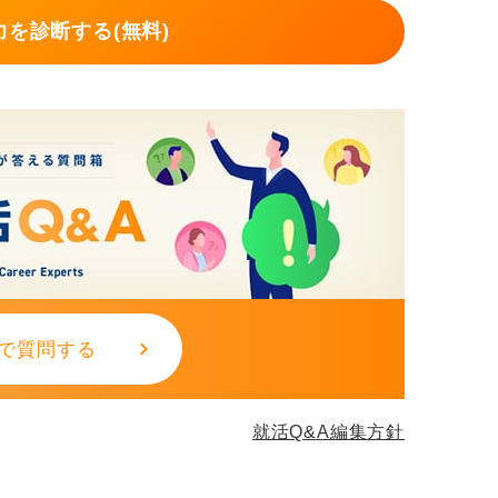
を診断する(無料)
で質問する
就活Q&A編集方針