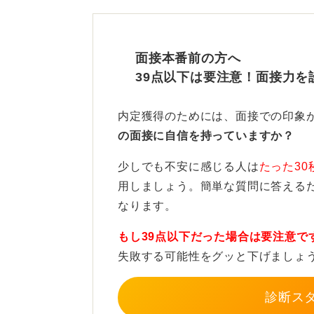
もし担当者が不在でも、「連絡した
人事担当者に取り次いでもらうか、
面接本番前の方へ
しましょう。
39点以下は要注意！面接力を
電話連絡の後は、必ずメールでも連
す。
内定獲得のためには、面接での印象
の面接に自信を持っていますか？
件名は「面接日程変更のお願い（〇〇
は改めての謝罪、事情の簡潔な説明
少しでも不安に感じる人は
たった30
らい記載します。
用しましょう。簡単な質問に答える
なります。
この際、担当者やCCの採用チーム
ていた宛先をすべて含めて返信する
もし39点以下だった場合は要注意で
失敗する可能性をグッと下げましょ
1回の欠席は問題ない！ ただ
診断ス
選考への影響については、体調不良