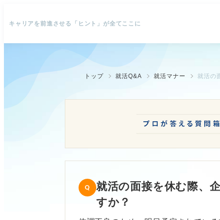
キャリアを前進させる「ヒント」が全てここに
トップ
就活Q&A
就活マナー
就活の
就活の面接を休む際、
すか？