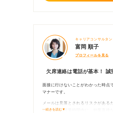
限りの欠席であれば、それ自体が選
ん。
ただし、欠席が繰り返されたり、そ
志望度が低い、あるいは自己管理能
れてしまう可能性があります。
キャリアコンサルタン
富岡 順子
やむをえない事情がある場合でも、
プロフィールを見る
す。
欠席連絡は電話が基本！ 誠
0
面接に行けないことがわかった時点
マナーです。
メールは見落とされるリスクがある
⋯続きを読む▼
話は企業の営業時間内に、始業直後