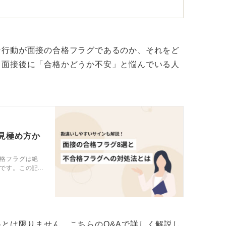
かかるでしょう。深掘りする必要がないほど
間も短くなります。
で時間の差は自然に生まれる
な行動が面接の合格フラグであるのか、それをど
。面接後に「合格かどうか不安」と悩んでいる人
まないことも多いため、あまり時間の長さで
良いです。
な人もいます。自社のこと、社会のことを応
間話す人もいるのです。このように、誰が担
見極め方か
るでしょう。
格フラグは絶
問の回答の一つひとつが短いとそれだけ質問
です。この記
ラグを感じた
の長さによって合否など気になるとは思いま
ともに解説し
る気持ちで望んでください。
とは限りません。こちらのQ&Aで詳しく解説し