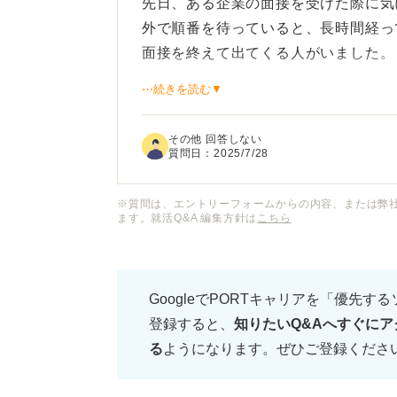
先日、ある企業の面接を受けた際に気
外で順番を待っていると、長時間経っ
面接を終えて出てくる人がいました。
⋯続きを読む▼
自分の面接時間は30分程度だったの
や評価に何か違いがあるのでしょうか
その他 回答しない
ことがどう選考に関係するのか、教え
質問日：
2025/7/28
ちなみに今回のように、面接時間の長
※質問は、エントリーフォームからの内容、または弊
ます。就活Q&A 編集方針は
こちら
ょうか？
GoogleでPORTキャリアを「優先す
登録すると、
知りたいQ&Aへすぐにア
る
ようになります。ぜひご登録くださ