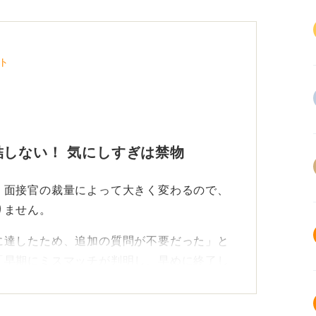
ト
しない！ 気にしすぎは禁物
、面接官の裁量によって大きく変わるので、
りません。
に達したため、追加の質問が不要だった」と
「早期にミスマッチが判明し、早めに終了し
えられます。
意欲の確認に時間をかけているケースと、判