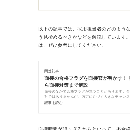
る場合などは深掘りするので時間が
の回答をしてくれた場合は、面接時
質問内容や面接官のスタイル
以下の記事では、採用担当者のどのよう
う見極めるべきかなどを解説しています
実際に面接の場面では時間通りに進
は、ぜひ参考にしてください。
合否を判断することは避けたほうが
また、面接官によっては話しが好き
関連記事
募者に教えてあげたい思いから長時
面接の合格フラグを面接官が明かす！ 
当する面接かによって違いも出てく
ら面接対策まで解説
面接のなかで合格フラグが立つことがあります。合
面接時間の調整も考慮するため、質
対ではありませんが、内定に近づく大きなチャンス
事では、面接でよくある合格・不合格フラグや、フ
や深掘りも多くなります。面接時間
記事を読む
際にすべき行動についてキャリアコンサルタントと
すが、面接時間は面接官にお任せす
ます。
面接時間が短すぎるからといって、不合格