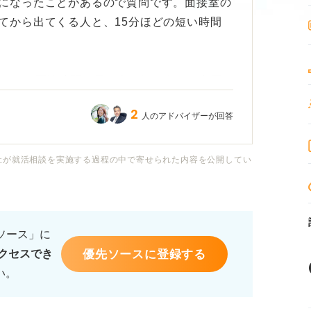
になったことがあるので質問です。面接室の
てから出てくる人と、15分ほどの短い時間
ですが、面接時間が長い人と短い人は、合否
？ 同じ面接で一人ひとり時間の長さが違う
2
人のアドバイザーが回答
ていただきたいです。
さを個々で変える企業は結構存在するのでし
社が就活相談を実施する過程の中で寄せられた内容を公開してい
るソース」に
優先ソースに登録する
クセスでき
い。