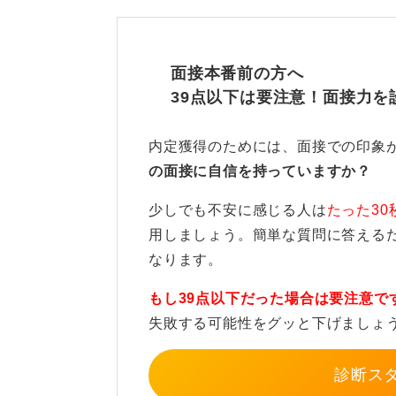
断材料が足りず追加で深掘している
時間よりも内容の手応えを！
面接本番前の方へ
39点以下は要注意！面接力を
30分という時間は一般的な長さであ
質疑応答の内容や手応えを振り返る
内定獲得のためには、面接での印象
の面接に自信を持っていますか？
「会話は弾んだか」「自分の思いを
けられたか」など、面接の質を思い
少しでも不安に感じる人は
たった30
用しましょう。簡単な質問に答える
特に中小企業などでは時間は柔軟に
なります。
なる必要はありません。
もし39点以下だった場合は要注意で
失敗する可能性をグッと下げましょ
0
診断ス