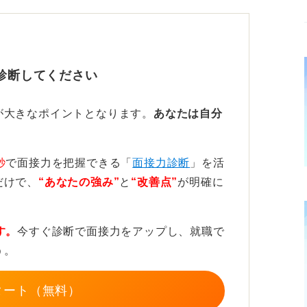
ケースの両方があり得るでしょう。
 冷静に面接を振り返ろう
診断してください
り、時間だけで結果を推測するのではなく、
ほうが建設的です。
が大きなポイントとなります。
あなたは自分
伝えきれたか」「相手の話にしっかり耳を傾
返してみましょう。
秒
で面接力を把握できる「
面接力診断
」を活
だけで、
“あなたの強み”
と
“改善点”
が明確に
変動することが普通なので、あまり神経質に
す。
今すぐ診断で面接力をアップし、就職で
う。
タート（無料）