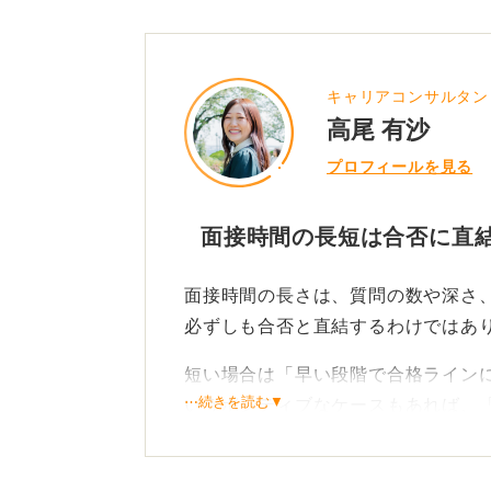
キャリアコンサルタン
高尾 有沙
プロフィールを見る
面接時間の長短は合否に直結
面接時間の長さは、質問の数や深さ
必ずしも合否と直結するわけではあ
短い場合は「早い段階で合格ライン
⋯続きを読む▼
いうポジティブなケースもあれば、
た」というネガティブなケースも考
同様に、長い場合も評価が高く入社