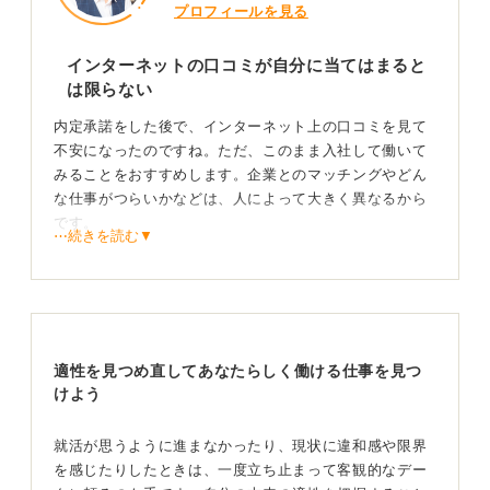
プロフィールを見る
インターネットの口コミが自分に当てはまると
は限らない
内定承諾をした後で、インターネット上の口コミを見て
不安になったのですね。ただ、このまま入社して働いて
みることをおすすめします。企業とのマッチングやどん
な仕事がつらいかなどは、人によって大きく異なるから
です。
⋯続きを読む▼
口コミの情報が自分にも当てはまるかはわかりません。
たとえば自分の大学が好きな人もいれば、嫌いな人もい
ます。大学を嫌いな人が嫌いなポイントをネットに投稿
したとしても、大学が好きな人は「そういう面もあるけ
適性を見つめ直してあなたらしく働ける仕事を見つ
ど、自分は別に気にならない」という感想を持つはずで
けよう
す。
就活の軸に沿って得た内定が現時点ではベストな結
就活が思うように進まなかったり、現状に違和感や限界
果
を感じたりしたときは、一度立ち止まって客観的なデー