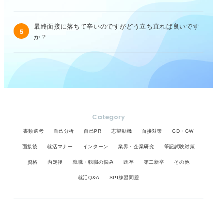
最終面接に落ちて辛いのですがどう立ち直れば良いです
5
か？
Category
書類選考
自己分析
自己PR
志望動機
面接対策
GD・GW
面接後
就活マナー
インターン
業界・企業研究
筆記試験対策
資格
内定後
就職・転職の悩み
既卒
第二新卒
その他
就活Q&A
SPI練習問題