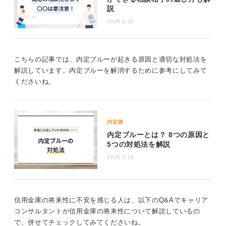
説
今抱いている不安は働く中で薄れていく可能性が高
2026.6.30
い
人間関係の不安や他の職種への羨望は、新しい環境に飛
こちらの記事では、内定ブルーが起きる原因と適切な対処法を
び込む際の自然な感情です。しかし働き始めると、新し
解説しています。内定ブルーを解消するために参考にしてみて
い環境での人間関係の築き方や自分の役割を見つけるこ
くださいね。
とができ、徐々にその不安は薄れていくと考えられま
す。
公務員という安定した仕事に憧れる気持ちも理解できま
すが、信用金庫という仕事も多くの魅力や可能性を秘め
内定後
ています。
内定ブルーとは？ 8つの原因と
5つの対処法を解説
入社後は自分の役割やキャリアをしっかりと見つめ直
2026.5.14
し、自分の成長のための環境として捉えることで、新し
いチャレンジや経験を楽しむこともできると思います。
最後に、就活やキャリアに関する不安や疑問は、経験豊
信用金庫の将来性に不安を感じる人は、以下のQ&Aでキャリア
富なキャリアコンサルタントや先輩社員に相談すること
コンサルタントが信用金庫の将来性について解説しているの
で、より具体的なアドバイスやサポートを受けることが
で、併せてチェックしてみてくださいね。
できます。あなたの将来が明るく、充実したものとなる