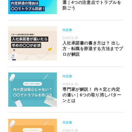
選｜4つの注意点でトラブルを
防ごう
内定後
2026.5.29
入社承諾書の書き方は？ 出し
方・転職を辞退する方法までプ
ロが解説
内定後
2026.6.19
専門家が解説！ 内々定と内定
の違い｜6つの取り消しパター
ンとは
内定後
2026.5.29