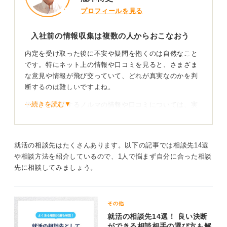
プロフィールを見る
入社前の情報収集は複数の人からおこなおう
内定を受け取った後に不安や疑問を抱くのは自然なこと
です。特にネット上の情報や口コミを見ると、さまざま
な意見や情報が飛び交っていて、どれが真実なのかを判
断するのは難しいですよね。
⋯続きを読む▼
信用金庫に関するノルマの情報や口コミについては、実
際に勤務している人や過去に勤務していた人の意見を参
考にすると良いでしょう。
しかし1つの口コミや意見を鵜呑みにするのではなく、複
就活の相談先はたくさんあります。以下の記事では相談先14選
数の情報源から情報を得て、総合的に判断してください
や相談方法を紹介しているので、1人で悩まず自分に合った相談
ね。
先に相談してみましょう。
またあなたが信用金庫の選考を受ける際に大切にしてい
た「プライベートの確保」や「残業の少なさ」などは、
その他
入社後もしっかりと伝え、自分の価値観を大切にしてい
就活の相談先14選！ 良い決断
きましょう。
ができる相談相手の選び方も解