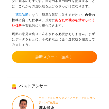
タに頼るのも手です。自分の本来の適性を把握すること
は、これからの選択肢を広げるきっかけになります。
会社も同様です。質問者さんは就活の軸に沿って会社を
選んだということなので、企業側も質問者さんの人柄や
「
適職診断
」なら、簡単な質問に答えるだけで、
自分の
能力を見込んで内定を出しているはずです。
性格に合った仕事
や、反対に
あなたの強みを活かしにく
い仕事
を客観的に可視化できます。
お互いが冷静に考えて出した結論を、誰が書いたかわか
らないネットの口コミに惑わされて間違っていると考え
周囲の意見や焦りに左右される必要はありません。まず
てしまうのは危険です。
はデータをもとに、今のあなたに合う選択肢を確認して
みましょう。
「よし、ここで頑張るか」という前向きな気持ちで入社
することが、仕事のパフォーマンスを上げ、成果を出す
ために大切なことと考えます。
診断スタート（無料）
1
ベストアンサー
キャリアコンサルタント／キャリアコンサル
ティング技能士
瀧本博史