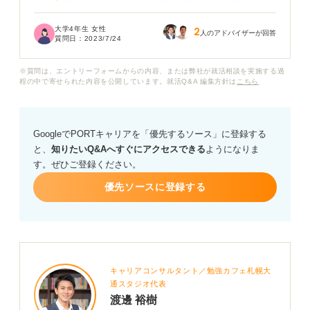
そもそも私が合っていないと見なされたのだと思い、あ
る程度ふんぎりつけることができました。
大学4年生 女性
2
人のアドバイザーが回答
質問日：
2023/7/24
ただ、ネットでいろいろ見ているとその信金の口コミや
信金に関して不安な部分が見えてきました。 特に一番は
※質問は、エントリーフォームからの内容、または弊社が就活相談を実施する過
ノルマです。
程の中で寄せられた内容を公開しています。就活Q&A 編集方針は
こちら
自分の軸（プライベートが確保できる、残業が少ないな
ど）に合っているとして納得できる場所を選んで承諾し
GoogleでPORTキャリアを「優先するソース」に登録する
たにもかかわらず、就活が終わる時間に余裕ができると
と、
知りたいQ&Aへすぐにアクセスできる
ようになりま
ついブルーになってしまいます。
す。ぜひご登録ください。
私に果たせるのか、人間関係はうまくやっていけるかも
優先ソースに登録する
不安です。 地方市役所の公務員任務の友人を見て羨まし
くなったりします。
キャリアコンサルタント／勉強カフェ札幌大
通スタジオ代表
渡邊 裕樹