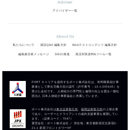
Adviser
アドバイザー一覧
About Us
私たちについて
就活Q&A 編集方針
Webテストコンテンツ 編集方針
編集責任者メッセージ
D&Iの推進
就活対策資料&ツール一覧