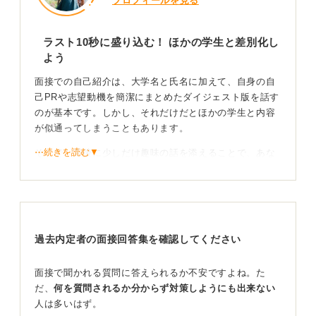
プロフィールを見る
ラスト10秒に盛り込む！ ほかの学生と差別化し
よう
面接での自己紹介は、大学名と氏名に加えて、自身の自
己PRや志望動機を簡潔にまとめたダイジェスト版を話す
のが基本です。しかし、それだけだとほかの学生と内容
が似通ってしまうこともあります。
⋯続きを読む▼
そこで、最後に少しだけ趣味の話を添えることで、あな
たらしさが加わり、面接官の印象に残りやすくなるでし
ょう。
たとえば30秒の自己紹介なら、最後の10秒ほどで軽く触
れるのが効果的です。場の空気が和み、自身の緊張もほ
過去内定者の面接回答集を確認してください
ぐれるというメリットもあります。
面接で聞かれる質問に答えられるか不安ですよね。た
だ、
何を質問されるか分からず対策しようにも出来ない
伝え方が重要！ 行動力と学びを添えて好印象につな
人は多いはず。
げよう