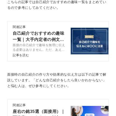
しやすくなるという利点もあるでしょう。
こちらの記事では自己紹介でおすすめの趣味一覧をまとめてい
るので参考にしてみてください。
趣味＝ストレス解消法！ 仕事への意欲にもつなげら
関連記事
れる
自己紹介でおすすめの趣味
一覧｜大手内定者の例文付
面接の自己紹介で趣味を無理に伝え
きで伝え方を解説
また、企業が趣味について関心を持つ背景には、「仕事
る必要はありません。ただ、あえて
趣味を伝えるべきケースが存在する
以外にリフレッシュする手段を持っているか」という視
記事を読む
ので、それを押さえ、好印象を残し
点があります。
ていきましょう。キャリアコンサル
タントともに、自己紹介で趣味を伝
趣味を通じて週末にしっかり心と体を休め、また月曜日
えるおすすめのケースや伝え方、例
面接時の自己紹介の作り方や効果的な伝え方は以下の記事で解
から元気に働いてくれる人材は、企業にとって非常に魅
文を解説します。
説しています。「どんな自己紹介をしたら良いかわからない」
力的です。
と悩む人は、ぜひ参考にしてください。
そのため、どのような趣味であっても、基本的には正直
に話して問題ありません。
インドアな趣味でも、散歩やカフェ巡りのような日常的
関連記事
なことでも大丈夫です。社会的に見て問題のある内容で
座右の銘35選（面接用）｜