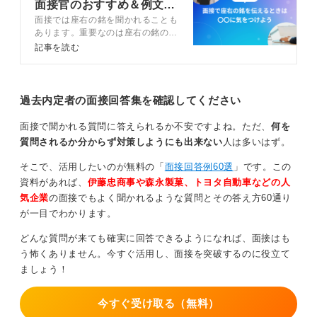
なければ、趣味の種類によって評価が下がることはない
面接官のおすすめ＆例文添
と考えて良いでしょう。
面接では座右の銘を聞かれることも
削付き
あります。重要なのは座右の銘の見
つけ方と伝えかたです。人柄や価値
記事を読む
0
観を多面的にアピールできるチャン
スととらえ回答しましょう。この記
事では、座右の銘の見つけ方、選び
方、そして伝え方とともにジャンル
過去内定者の面接回答集を確認してください
別の座右の銘35選を国家資格を持
つキャリアコンサルタントと解説し
面接で聞かれる質問に答えられるか不安ですよね。ただ、
何を
ます。
質問されるか分からず対策しようにも出来ない
人は多いはず。
そこで、活用したいのが無料の「
面接回答例60選
」です。この
資料があれば、
伊藤忠商事や森永製菓、トヨタ自動車などの人
気企業
の面接でもよく聞かれるような質問とその答え方60通り
が一目でわかります。
どんな質問が来ても確実に回答できるようになれば、面接はも
う怖くありません。今すぐ活用し、面接を突破するのに役立て
ましょう！
今すぐ受け取る（無料）