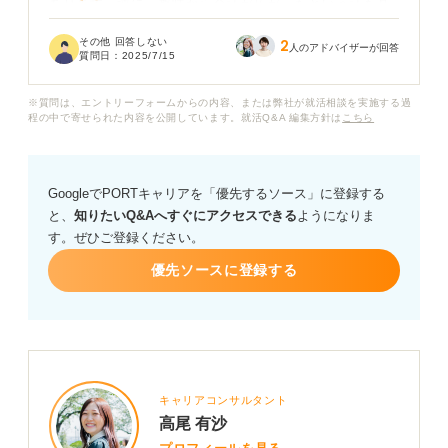
あります。逆に、趣味から会話が広がったという話も耳
にするので、入れるべきなのか判断がつきません。
その他 回答しない
2
人のアドバイザーが回答
質問日：
2025/7/15
就活面接の自己紹介で、趣味はどのように扱うのがベス
トなのでしょうか？ 入れる場合の話し方の例や、避けた
※質問は、エントリーフォームからの内容、または弊社が就活相談を実施する過
ほうが良い趣味などがあれば教えてほしいです。
程の中で寄せられた内容を公開しています。就活Q&A 編集方針は
こちら
また、面接の最初の自己紹介で、趣味以外にこういうこ
とを伝えると良いよ！ という項目があれば、それについ
GoogleでPORTキャリアを「優先するソース」に登録する
ても詳しくアドバイスしていただけないでしょうか？
と、
知りたいQ&Aへすぐにアクセスできる
ようになりま
す。ぜひご登録ください。
優先ソースに登録する
キャリアコンサルタント
高尾 有沙