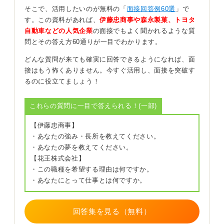
そこで、活用したいのが無料の「
面接回答例60選
」で
す。この資料があれば、
伊藤忠商事や森永製菓、トヨタ
自動車などの人気企業
の面接でもよく聞かれるような質
大切なのは、趣味の内容そのものよりも、その伝え方で
問とその答え方60通りが一目でわかります。
す。
どんな質問が来ても確実に回答できるようになれば、面
たとえば「読書が趣味です」で終わらせず、「年間50冊
接はもう怖くありません。今すぐ活用し、面接を突破す
読了を目標とし、要約をSNSで発信しています」という
るのに役立てましょう！
ように、具体的な行動やそこからの学びを添えると、あ
なたの主体性や探求心を示すことができます。自身の価
これらの質問に一目で答えられる！(一部)
値観と結びつけて語れると、さらに良いでしょう。
【伊藤忠商事】
ただし、ギャンブルに関する話や、宗教・政治色が強い
・あなたの強み・長所を教えてください。
話題は、相手が反応に困るうえ、マイナスな印象にもつ
・あなたの夢を教えてください。
ながりかねませんので、避けるのが賢明です。
【花王株式会社】
・この職種を希望する理由は何ですか。
0
・あなたにとって仕事とは何ですか。
回答集を見る（無料）