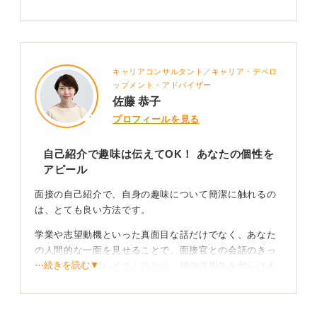
キャリアコンサルタント／キャリア・デベロ
ップメント・アドバイザー
佐藤 恭子
プロフィールを見る
自己紹介で趣味は伝えてOK！ あなたの個性を
アピール
面接の自己紹介で、自身の趣味について簡潔に触れるの
は、とても良い方法です。
学業や志望動機といった真面目な話だけでなく、あなた
の人間的な一面を見せることで、面接官との会話のきっ
⋯続きを読む▼
かけ（アイスブレイク）になり、場の雰囲気を和らげる
効果があります。
それによって自身の緊張もほぐれ、その後の受け答えが