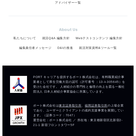
アドバイザー一覧
About Us
私たちについて
就活Q&A 編集方針
Webテストコンテンツ 編集方針
編集責任者メッセージ
D&Iの推進
就活対策資料&ツール一覧