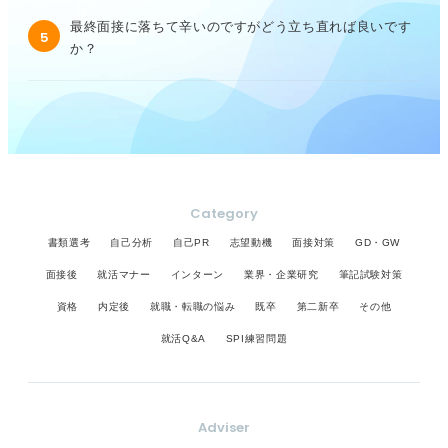
最終面接に落ちて辛いのですがどう立ち直れば良いです
5
か？
Category
書類選考
自己分析
自己PR
志望動機
面接対策
GD・GW
面接後
就活マナー
インターン
業界・企業研究
筆記試験対策
資格
内定後
就職・転職の悩み
既卒
第二新卒
その他
就活Q&A
SPI練習問題
Adviser