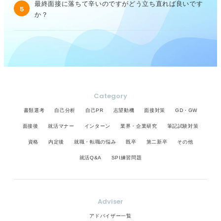
最終面接に落ちて辛いのですがどう立ち直れば良いです
5
か？
Category
書類選考
自己分析
自己PR
志望動機
面接対策
GD・GW
面接後
就活マナー
インターン
業界・企業研究
筆記試験対策
資格
内定後
就職・転職の悩み
既卒
第二新卒
その他
就活Q&A
SPI練習問題
Adviser
アドバイザー一覧