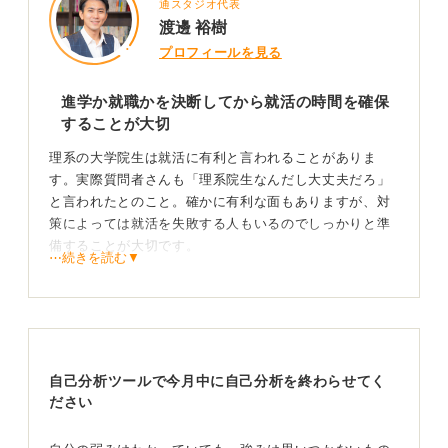
通スタジオ代表
渡邊 裕樹
プロフィールを見る
進学か就職かを決断してから就活の時間を確保
することが大切
理系の大学院生は就活に有利と言われることがありま
す。実際質問者さんも「理系院生なんだし大丈夫だろ」
と言われたとのこと。確かに有利な面もありますが、対
策によっては就活を失敗する人もいるのでしっかりと準
備することが大切です。
⋯続きを読む▼
まず、質問者さんは修士なのか博士なのか文面からでは
わからないのですが、修士課程だということで進めてい
きますね。
大学院生はゼミや学会発表など研究と就職活動を並行し
自己分析ツールで今月中に自己分析を終わらせてく
ないといけないのでとても大変ですが、「博士課程に進
ださい
学しない」と決めたなら就職活動の時間をしっかり確保
すると自分の中で決めた方が良いでしょう。