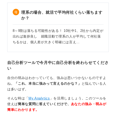
理系の場合、就活で平均何社くらい落ちます
か？
8～9割は落ちる可能性がある！ 10社中1、2社から内定が
出れば進捗良し 就職活動で理系の人が平均して何社落
ちるかは、個人差が大きく明確には言え…
自己分析ツールで今月中に自己分析を終わらせてくださ
い
自分の弱みはわかっていても、強みは思いつかないものですよ
ね。
「これ、本当に強みって言えるのかな？」
と悩んでいる人
は多いはず。
そんな時は「
My Analytics
」を活用しましょう。このツールを
使えば
簡単な質問に答えていくだけで、
あなたの強み・弱みが
簡単にわかります。