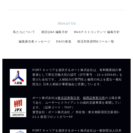
About Us
私たちについて
就活Q&A 編集方針
Webテストコンテンツ 編集方針
編集責任者メッセージ
D&Iの推進
就活対策資料&ツール一覧