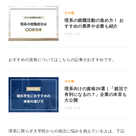
ほうが使いやすい、と思われることもあるかもしれませ
ん。
その他
理系の就職活動の進め方！ お
研究内容よりも理系院生としての自分自身に焦点を
すすめの業界や企業も紹介
当てることが大切
2026.7.24
就活対策として大切なのは、こだわってきた研究や専門
知識を適度に出しながら、そこに至るまでの取り組み方
や向上意欲、論理的思考など、人よりも多く学んできた
おすすめの資格についてはこちらの記事がおすすめです。
という強みや行動の方に重点を置いた説明をすることで
す。
研究の内容よりも人間としての強みに焦点を当て、年齢
その他
のハンデ以上の将来的な可能性を見せられるように工夫
理系向けの資格28選｜「就活で
しましょう。
有利になるの？」企業の本音も
大公開
1
2026.5.14
理系に限らず大学院からの就活に悩みを抱えている人は、下記