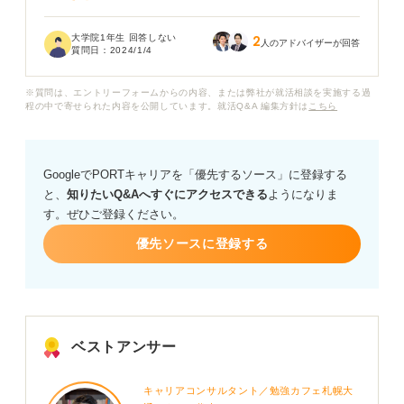
大学卒業に合わせて就活してた他の仲間には「理系院生
大学院1年生 回答しない
2
なんだし大丈夫だろ」と言われてちょっと安心しちゃっ
人のアドバイザーが回答
質問日：
2024/1/4
てますが、実際理系院生の就活事情ってどうなんでしょ
う？
※質問は、エントリーフォームからの内容、または弊社が就活相談を実施する過
程の中で寄せられた内容を公開しています。就活Q&A 編集方針は
こちら
どんな対策をしておけば理系院生としての強みが就活に
活かせるのか教えてください。
GoogleでPORTキャリアを「優先するソース」に登録する
と、
知りたいQ&Aへすぐにアクセスできる
ようになりま
す。ぜひご登録ください。
優先ソースに登録する
ベストアンサー
キャリアコンサルタント／勉強カフェ札幌大