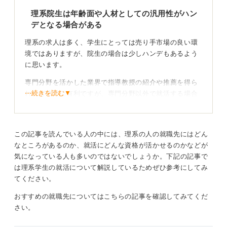
うにも準備しておきましょう。
理系院生は年齢面や人材としての汎用性がハン
デとなる場合がある
そこから興味のある業界や企業を探し・情報収集しま
す。この際の注意点は、自分の専門分野にこだわりすぎ
理系の求人は多く、学生にとっては売り手市場の良い環
ず、ある程度の幅を持って業界や企業を見ていくことで
境ではありますが、院生の場合は少しハンデもあるよう
す。業界研究・企業研究を進めていくうちに徐々にター
に思います。
ゲットが絞れていくことはありますが、最初から絞りす
ぎるのはお勧めしません。
専門分野を活かした業界で指導教授の紹介や推薦を得ら
⋯続きを読む▼
れれば非常に有利ですが、専門分野以外で就活する場合
理系院生は特定の企業に対して大学からの推薦枠という
は、年齢と専門に偏ったイメージを持たれてしまうリス
ものもあります。推薦枠だとかなり優先的に採用される
クがあり、院生の採用に慎重な企業も一定割合で存在し
ので内定獲得の確率は上がります。
ます。
この記事を読んでいる人の中には、理系の人の就職先にはどん
ただし、学校推薦なので内定決定後に「やっぱり他の企
実際は理系と言っても研究内容はいろいろで、それほど
なところがあるのか、就活にどんな資格が活かせるのかなどが
業がいい」と思っても内定を断ることが難しいというデ
研究室にこもりっきりというような仕事ばかりでもない
気になっている人も多いのではないでしょうか。下記の記事で
メリットがあります。それが負担に感じる場合は自由応
と思いますが、あまりにも狭い領域に特化した分野を研
は理系学生の就活について解説しているためぜひ参考にしてみ
募で自ら応募先を探していくのが良いでしょう。
究していると、結果的に企業が考える適材適所の仕事も
てください。
絞られてしまうでしょう。
2
おすすめの就職先についてはこちらの記事を確認してみてくだ
仮に本人が「何でもやります」と言ったとしても、それ
さい。
なら若い方が良いとか、汎用性の高いスキルを持つ人の