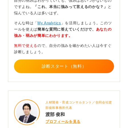
自分の弱みはわかっていても、強みは思いつかないもの
この時点で心を決めず、何となく研究もしながら就活も
ですよね。
「これ、本当に強みって言えるのかな？」
と
やらないといけない、という心理状態では満足な就活準
悩んでいる人は多いはず。
備ができず、たとえ理系院生だとしても準備なしに就活
に臨めば失敗する可能性があります。
そんな時は「
My Analytics
」を活用しましょう。このツ
ールを使えば
簡単な質問に答えていくだけで、
あなたの
ここでいう失敗とは内定が取れないということだけでな
強み・弱みが簡単にわかります。
く、自分の希望とは異なる企業へ就職することも含みま
す。
無料で使える
ので、自分の強みを確かめたい人は今すぐ
診断しましょう。
理系院生としての強みを最大限活かせれば即戦力に
なれる可能性も
診断スタート（無料）
修士1年のうちから就活準備をしておくことで、理系院生
という有利な条件を最大限活かして自分の希望する企業
へ就職することができるでしょう。理系院生の有利なポ
イントは研究内容が業務と直結していることもよくあ
人材開発・育成コンサルタント／合同会社渡
り、即戦力として見てもらえることがあります。
部俊和事務所代表
就活準備の方法としては基本的に学部生と変わりませ
渡部 俊和
ん。まずは自己分析をして自分の興味や関心を言語化し
プロフィールを見る
ます。また研究内容を他人にわかりやすく説明できるよ