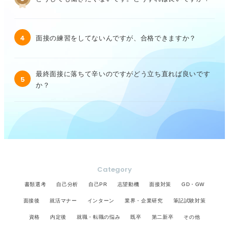
4
面接の練習をしてないんですが、合格できますか？
最終面接に落ちて辛いのですがどう立ち直れば良いです
5
か？
Category
書類選考
自己分析
自己PR
志望動機
面接対策
GD・GW
面接後
就活マナー
インターン
業界・企業研究
筆記試験対策
資格
内定後
就職・転職の悩み
既卒
第二新卒
その他