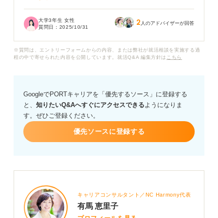
サービス業やエンターテイメント業界以外にも、人を笑
大学3年生 女性
2
顔にできる仕事はありますでしょうか？
人のアドバイザーが回答
質問日：
2025/10/31
人を笑顔にできる仕事に関して、具体的な職種や業界、
※質問は、エントリーフォームからの内容、または弊社が就活相談を実施する過
その仕事のやりがいや、求められるスキル、どんな人が
程の中で寄せられた内容を公開しています。就活Q&A 編集方針は
こちら
向いているかなども含めて教えていただけると嬉しいで
す。
GoogleでPORTキャリアを「優先するソース」に登録する
と、
知りたいQ&Aへすぐにアクセスできる
ようになりま
す。ぜひご登録ください。
優先ソースに登録する
キャリアコンサルタント／NC Harmony代表
有馬 恵里子