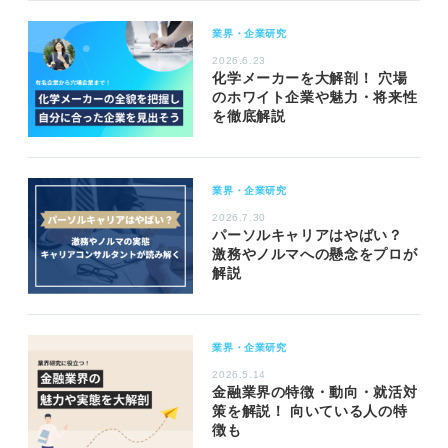
業界・企業研究
2026.6.23
化学メーカーを大解剖！ 穴場
のホワイト企業や魅力・将来性
を徹底解説
業界・企業研究
2026.7.30
パーソルキャリアはやばい？
激務やノルマへの懸念をプロが
解説
業界・企業研究
2026.5.14
金融業界の特徴・動向・就活対
策を解説！ 向いている人の特
徴も