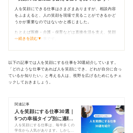
ダイレクトに感謝を伝えてもらえる場面が多いためやり
人を笑顔にできる仕事はさまざまありますが、相談内容
がいも感じやすいと言えます。
をふまえると、人の笑顔を現場で見ることができるかど
うかが重要なのではないかと感じました。
たとえば医療・介護・保育などは直接生活を支え、笑顔
世の中の反応を受け取る仕事
⋯続きを読む▼
を生む王道の仕事です。
ほかにもテーマパーク運営やスポーツイベント企画、ソ
一方、間接的に人を笑顔にする仕事もあります。
ーシャルベンチャー（障がい者雇用・地域活性化）、コ
ミュニティマネージャー（コワーキングスペースやオン
以下の記事では人を笑顔にする仕事を30選紹介しています。
メーカーの商品開発やデザイナー、システム開発などの
ラインサロン）など、その選択肢は多彩です。
「どのような仕事であれば人を笑顔にでき、どれが自分に合っ
仕事は直接的にお客様とやりとりする機会は少ないで
ているか知りたい」と考える人は、視野を広げるためにもチェ
す。しかし、自分が生み出した商品や作品が世の中に受
ックしておきましょう。
け入れられ、喜ばれる達成感を感じられます。
長期的な視点でたくさんの人に喜ばれるという規模の大
相手視点と笑顔にする経験を今から磨こう
きなやりがいも得られるでしょう。
関連記事
これらの仕事に共通して求められるのは相手視点と場を
自分の仕事にプライドを持ち、地道ながらも着実に仕事
人を笑顔にする仕事30選｜
創り出す力です。大学時代からボランティアやイベント
を進めていきたい人には向いていると思います。
5つの幸福タイプ別に適職
運営などに参加し、実際に誰かを笑顔にした経験を積ん
人を笑顔にする仕事は、毎年多くの
を解説
でおくことが大切だといえます。
0
学生から人気があります。しかし、