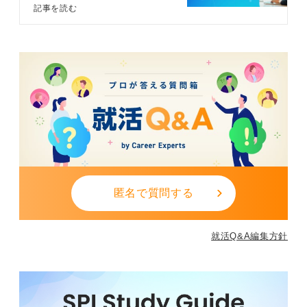
実は人を笑顔にするのはどの仕事に
記事を読む
そのなかで感じたやりがいや大変さを具体的に語れる
も当てはまる特徴であり、企業や職
と、より説得力が増すでしょう。相手の立場に立ち、そ
種選びの軸にするにはリスクがとも
の人が本当に笑顔になれる場をどう創るか考える力が、
ないます。この記事では経験豊富な
キャリアコンサルタントが、自分に
これらの仕事では不可欠です。
マッチする人を笑顔にする仕事の選
び方や職種を解説します。
0
匿名で質問する
就活Q&A編集方針