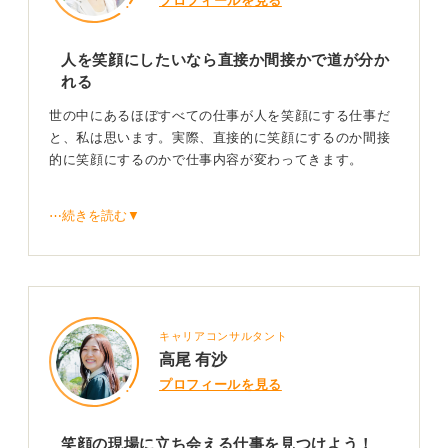
プロフィールを見る
人を笑顔にしたいなら直接か間接かで道が分か
れる
世の中にあるほぼすべての仕事が人を笑顔にする仕事だ
と、私は思います。実際、直接的に笑顔にするのか間接
的に笑顔にするのかで仕事内容が変わってきます。
⋯続きを読む▼
感謝の言葉をもらうか仕事
直接的に人を笑顔にする仕事としては、保育士や塾講師
などの成長の喜びを共有する教育系の仕事や、美容師や
ネイリスト、インストラクターのように美容や健康の分
キャリアコンサルタント
野で人の支援をする仕事がイメージしやすいでしょう。
高尾 有沙
プロフィールを見る
共通するのは人とのやりとりです。対人折衝力が高い
人、人に教えられるスキルや知識を持ちたいもしくは持
っている人には向いています。
笑顔の現場に立ち会える仕事を見つけよう！