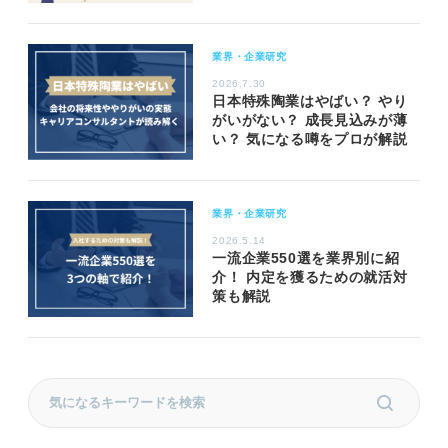
業界・企業研究
2026.7.30
日本特殊陶業はやばい？ やり
がいがない？ 成長見込みが薄
い？ 気になる噂をプロが解説
業界・企業研究
2026.5.14
一流企業550選を業界別に紹
介！ 内定を獲るための就活対
策も解説