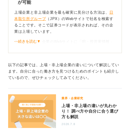
が可能
上場企業と非上場企業を最も確実に見分ける方法は、
日
本取引所グループ
（JPX）のWebサイトで社名を検索す
ることです。そこで証券コードが表示されれば、その企
業は上場しています。
⋯続きを読む▼
そのほかにも、企業のWebサイトに「IR・投資家情報」
のタブが充実しているか、あるいは「東証プライム上
場」といった表記があるかでも判別可能です。
ただし、プロ投資家向けの株式市場である「TOKYO
以下の記事では、上場・非上場企業の違いについて解説してい
PRO Market」など、例外的な市場もあるため注意が必
ます。自分に合った働き方を見つけるためのポイントも紹介し
要でしょう。
ているので、ぜひチェックしてみてください。
安定感orスピード感！自分の価値観で選び分けよう
業界・企業研究
上場企業は、情報開示による透明性や資金調達力、社会
上場・非上場の違いが丸わか
り！ 調べ方や自分に合う選び
的信用がメリットですが、ガバナンスが強化される分、
方も解説
意思決定に時間がかかることがあります。
2026.7.8
一方、非上場企業は、オーナーの迅速な判断で新規事業