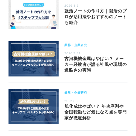
2026.8.5
就活ノートの作り方｜就活のプ
ロが活用法やおすすめのノート
も紹介
業界・企業研究
2026.7.31
古河機械金属はやばい？ メー
カー経験者が語る社風や現場の
過酷さの実態
業界・企業研究
2026.8.3
旭化成はやばい？ 年功序列や
全国転勤など気になる点を専門
家が徹底解析