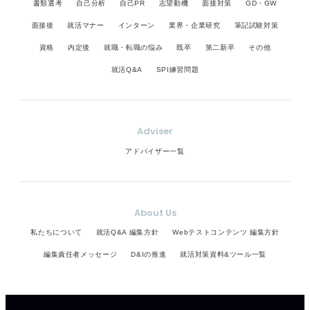
書類選考
自己分析
自己PR
志望動機
面接対策
GD・GW
面接後
就活マナー
インターン
業界・企業研究
筆記試験対策
資格
内定後
就職・転職の悩み
既卒
第二新卒
その他
就活Q&A
SPI練習問題
Adviser
アドバイザー一覧
About Us
私たちについて
就活Q&A 編集方針
Webテストコンテンツ 編集方針
編集責任者メッセージ
D&Iの推進
就活対策資料&ツール一覧