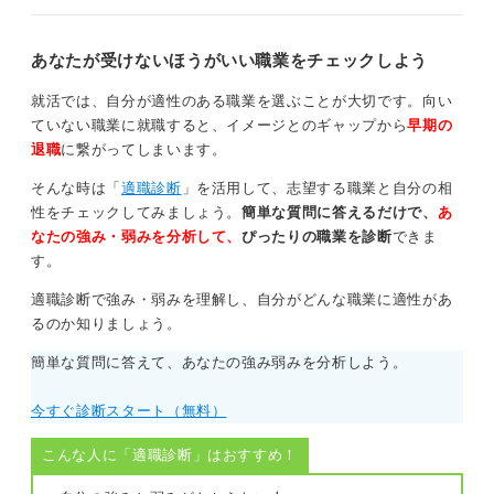
に挑戦しやすいというメリットがありますが、情報が得
にくく、経営状態を外部から把握しにくいという側面も
あなたが受けないほうがいい職業をチェックしよう
あるのです。
就活では、自分が適性のある職業を選ぶことが大切です。向い
安定や福利厚生を重視するなら上場企業、大きな裁量や
ていない職業に就職すると、イメージとのギャップから
早期の
スピード感を重視するなら非上場企業、というように自
退職
に繋がってしまいます。
身の価値観で判断しましょう。
そんな時は「
適職診断
」を活用して、志望する職業と自分の相
0
性をチェックしてみましょう。
簡単な質問に答えるだけで、
あ
なたの強み・弱みを分析して、
ぴったりの職業を診断
できま
す。
適職診断で強み・弱みを理解し、自分がどんな職業に適性があ
るのか知りましょう。
簡単な質問に答えて、あなたの強み弱みを分析しよう。
今すぐ診断スタート（無料）
こんな人に「適職診断」はおすすめ！