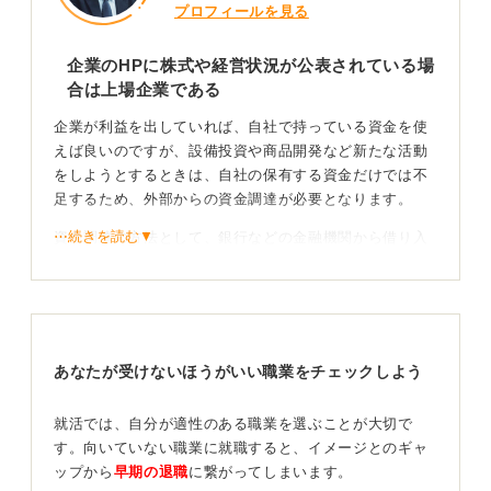
プロフィールを見る
企業のHPに株式や経営状況が公表されている場
合は上場企業である
企業が利益を出していれば、自社で持っている資金を使
えば良いのですが、設備投資や商品開発など新たな活動
をしようとするときは、自社の保有する資金だけでは不
足するため、外部からの資金調達が必要となります。
⋯続きを読む▼
資金調達の方法として、銀行などの金融機関から借り入
れる以外に、証券取引所で株を市場に公開して資金を調
達する方法があります。
その場合、株式市場に上場していることが必要で、この
ような企業を上場企業と言います。株を市場に公開して
あなたが受けないほうがいい職業をチェックしよう
いない企業が非上場企業です。上場企業は、企業のHPで
自社の経営状況や財務諸表を公開して、誰もが見れるよ
うにしています。
就活では、自分が適性のある職業を選ぶことが大切で
す。向いていない職業に就職すると、イメージとのギャ
上場しているかだけで判断しない！ 企業の価値観が
ップから
早期の退職
に繋がってしまいます。