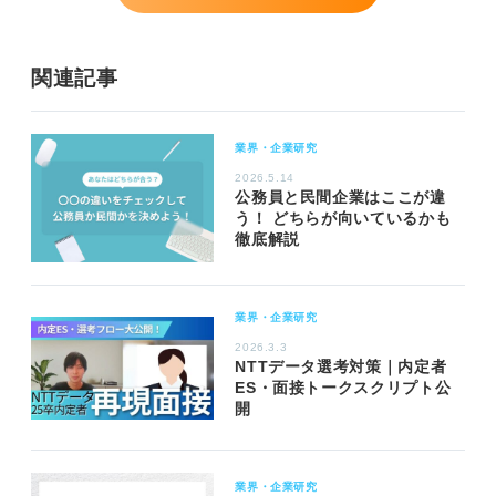
関連記事
業界・企業研究
2026.5.14
公務員と民間企業はここが違
う！ どちらが向いているかも
徹底解説
業界・企業研究
2026.3.3
NTTデータ選考対策｜内定者
ES・面接トークスクリプト公
開
業界・企業研究