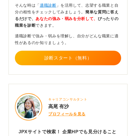
自分と合うかも考慮しよう
そんな時は「
適職診断
」を活用して、志望する職業と自
分の相性をチェックしてみましょう。
簡単な質問に答え
上場で市場から信用を得る可能性が高くなりますが、業
るだけで、
あなたの強み・弱みを分析して、
ぴったりの
績が悪いときには、かえって信用が低くなってしまうリ
職業を診断
できます。
スクもあるのです。株主からの追及も厳しくなります。
適職診断で強み・弱みを理解し、自分がどんな職業に適
一方、非上場企業は、業績が悪くてもその状況が公開さ
性があるのか知りましょう。
れないため、外部の人たちから非難されることなく、自
社の思うように経営ができるのです。
診断スタート（無料）
就職活動においては、上場企業か非上場企業かという基
準だけではなく、経営の方針や風土、企業の信用度の高
さや将来性なども考慮して志望先を選ぶようにしましょ
う。
0
キャリアコンサルタント
高尾 有沙
プロフィールを見る
JPXサイトで検索！ 企業HPでも見分けること