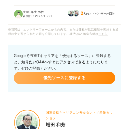
企業のホームページ（HP）を見ても、上場しているかど
大学3年生 男性
2
うかが明確に書いていない場合もあり、判断に困ってい
人のアドバイザーが回答
質問日：
2025/10/21
ます。
※質問は、エントリーフォームからの内容、または弊社が就活相談を実施する過
上場企業と非上場企業を確実に見分ける方法や、それぞ
程の中で寄せられた内容を公開しています。就活Q&A 編集方針は
こちら
れの企業に就職するメリット・デメリットについて詳し
く知りたいです。また、就職活動において、上場してい
るかどうかはどのくらい重視すべきでしょうか？
GoogleでPORTキャリアを「優先するソース」に登録する
と、
知りたいQ&Aへすぐにアクセスできる
ようになりま
す。ぜひご登録ください。
優先ソースに登録する
国家資格キャリアコンサルタント／産業カウ
ンセラー
増田 和芳