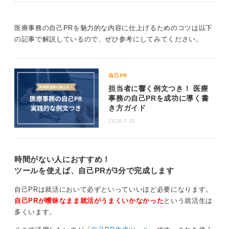
やほかの就活生と差別化されたエピ
の数や、利害調整における工夫、そして改善後の患者満
ソードを盛り込み、的確にアピール
足度や業務効率といった指標を用いて語ることで、あな
する方法をキャリアコンサルタント
医療事務の自己PRを魅力的な内容に仕上げるためのコツは以下
たの協調性が具体的に伝わります。
とともに解説します。
の記事で解説しているので、ぜひ参考にしてみてください。
さらに、「1日に100枚のレセプトを処理できます」
「Excel関数を用いて月次レポートを自動化しました」
といった事務処理能力を添えると、説得力が倍増するで
自己PR
しょう。
担当者に響く例文つき！ 医療
事務の自己PRを成功に導く書
き方ガイド
0
2026.7.31
時間がない人におすすめ！
ツールを使えば、自己PRが3分で完成します
自己PRは就活において必ずといっていいほど必要になります。
自己PRが曖昧なまま就活がうまくいかなかった
という就活生は
多くいます。