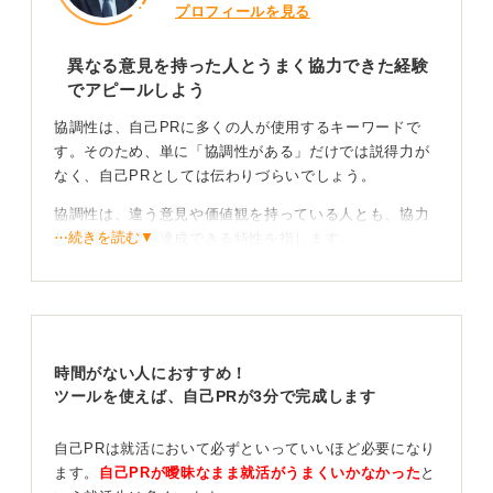
プロフィールを見る
異なる意見を持った人とうまく協力できた経験
でアピールしよう
協調性は、自己PRに多くの人が使用するキーワードで
す。そのため、単に「協調性がある」だけでは説得力が
なく、自己PRとしては伝わりづらいでしょう。
協調性は、違う意見や価値観を持っている人とも、協力
⋯続きを読む▼
して同じ目標を達成できる特性を指します。
たとえば、部活動で「優勝する」という目標を立てて達
成したときに、「異なる意見や考え方を持っているメン
バーの意見を否定せずに受け入れて行動するように周囲
に働きかけた」「試合前のミーティングで意見が対立し
時間がない人におすすめ！
ても、お互いのメリットになる部分を確認し、協力して
ツールを使えば、自己PRが3分で完成します
試合に臨んだ」のように表現すれば良いです。
このように、相手と異なる部分があっても、尊重して協
自己PRは就活において必ずといっていいほど必要になり
力した姿勢をとったことをPRできるようにしてくださ
ます。
自己PRが曖昧なまま就活がうまくいかなかった
と
い。