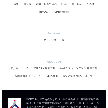
資格
内定後
就職・転職の悩み
既卒
第二新卒
その他
就活Q&A
SPI練習問題
Adviser
アドバイザー一覧
About Us
私たちについて
就活Q&A 編集方針
Webテストコンテンツ 編集方針
編集責任者メッセージ
D&Iの推進
就活対策資料&ツール一覧