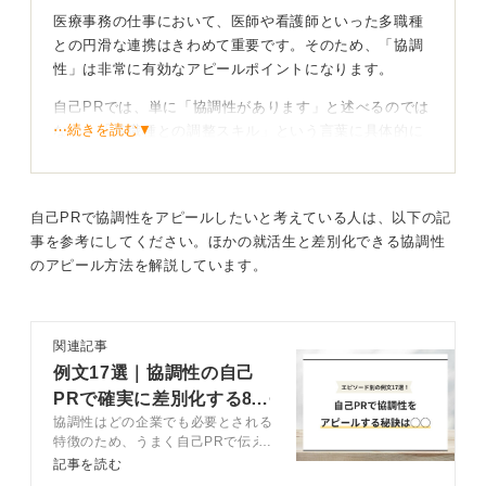
医療事務の仕事において、医師や看護師といった多職種
との円滑な連携はきわめて重要です。そのため、「協調
性」は非常に有効なアピールポイントになります。
自己PRでは、単に「協調性があります」と述べるのでは
⋯続きを読む▼
なく、「多職種との調整スキル」という言葉に具体的に
翻訳して伝えることがおすすめです。
たとえば、「薬局でのアルバイト中、受付の待ち時間が
40分を超え、患者の不満が高まっていました。そこで私
自己PRで協調性をアピールしたいと考えている人は、以下の記
は、配薬フローを見直し、待機票と電子呼び出しシステ
事を参考にしてください。ほかの就活生と差別化できる協調性
ムを組み合わせる案を社員に提案しました」といった具
のアピール方法を解説しています。
体的な改善経験を語ります。
エピソードでは具体的な行動と成果を数字で示すと
関連記事
説得力UP！
例文17選｜協調性の自己
PRで確実に差別化する8つ
そして、その結果として「アルバイトの立場ながら導入
協調性はどの企業でも必要とされる
のコツ
費用の調査もおこない、導入をサポートした結果、平均
特徴のため、うまく自己PRで伝え
待ち時間を25分に短縮し、Googleマップの評価も3.2〜
られれば高評価をもらえます。企業
記事を読む
が求める人物像にリンクした方向性
4.1に改善させました」というように、巻き込んだ関係者