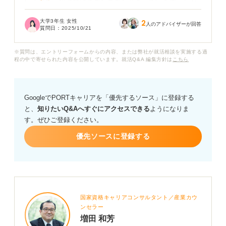
いるので、協調性は重要な要素だと考えています。しか
し、単に「協調性があります」と伝えるだけでは説得力
大学3年生 女性
2
がないのではないかと不安です。
人のアドバイザーが回答
質問日：
2025/10/21
具体的なエピソードを交えてアピールしたいのですが、
※質問は、エントリーフォームからの内容、または弊社が就活相談を実施する過
どのような経験をどのように伝えれば、採用担当者に響
程の中で寄せられた内容を公開しています。就活Q&A 編集方針は
こちら
く協調性として評価してもらえるでしょうか？
また、医療事務職を目指すうえで、協調性以外にアピー
GoogleでPORTキャリアを「優先するソース」に登録する
ルすべき点があれば、アドバイスをお願いします。
と、
知りたいQ&Aへすぐにアクセスできる
ようになりま
す。ぜひご登録ください。
優先ソースに登録する
国家資格キャリアコンサルタント／産業カウ
ンセラー
増田 和芳