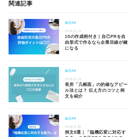
関連記事
自己PR
2026.5.14
10の作成例付き｜自己PRを自
由形式で作るなら企業目線が鍵
になる
自己PR
2026.5.14
長所「几帳面」の的確なアピー
ル法とは？ 伝え方のコツと例
文を紹介
自己PR
2026.6.30
例文8選｜「臨機応変に対応す