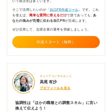
いう就活生は多くいます。
医療事務には「正確性」も大切な要素！ エピソード
そこで活用したいのが「
自己PR作成ツール
」です。これ
で示そう
を使えば、
簡単な質問に答えるだけ
で誰であっても,
あ
なたの強みが完璧に伝わる自己PR
が完成します。
また、医療事務職には、細かな事柄であっても正確に物
ぜひ活用して、志望企業の選考を突破しましょう。
事に対応する力が求められます。異なった情報を入力し
てしまうと、医師や患者などの関係者に迷惑をかけてし
作成スタート（無料）
まう可能性があるからです。
そのため、「正確性」をアピールするのも良いと思いま
す。こちらも同じように、「間違えることなく正確に対
応して周囲から信頼されたことがある」といった具体的
なエピソードを交えてPRしてみましょう。
キャリアコンサルタント
0
高尾 有沙
プロフィールを見る
協調性は「ほかの職種との調整スキル」に言い
換えて伝えよう！