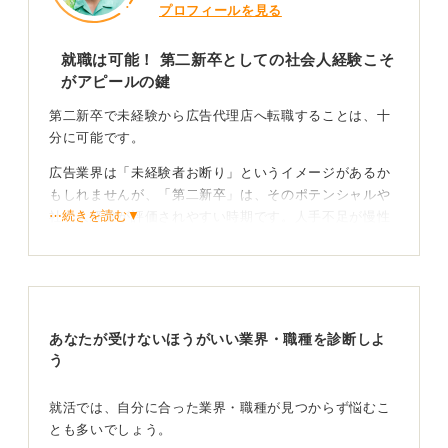
プロフィールを見る
就職は可能！ 第二新卒としての社会人経験こそ
がアピールの鍵
第二新卒で未経験から広告代理店へ転職することは、十
分に可能です。
広告業界は「未経験者お断り」というイメージがあるか
もしれませんが、「第二新卒」は、そのポテンシャルや
⋯続きを読む▼
社会人経験が評価されやすい時期です。人手不足が慢性
化していることもあり、実際に多くの広告代理店が第二
新卒枠での採用をおこなっています。
「社会人経験を有する若手」というポジションは非常に
希少価値があるため、ここを中心にPRしていくと良いで
あなたが受けないほうがいい業界・職種を診断しよ
すね。
う
広告代理店で活躍するための基礎の資質となる部分
をアピールしよう
就活では、自分に合った業界・職種が見つからず悩むこ
とも多いでしょう。