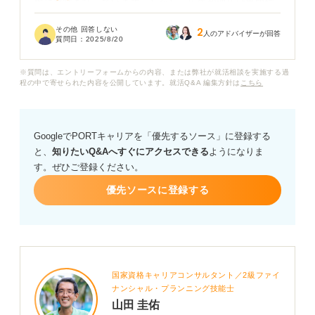
職に興味を持っています。しかし、広告代理店は専門性
が高いイメージがあり、未経験の第二新卒でも採用され
その他 回答しない
2
る可能性があるのか、不安を感じています。
人のアドバイザーが回答
質問日：
2025/8/20
実際、第二新卒でも広告代理店へ転職することは可能な
※質問は、エントリーフォームからの内容、または弊社が就活相談を実施する過
のでしょうか？
程の中で寄せられた内容を公開しています。就活Q&A 編集方針は
こちら
もし転職が可能であれば、どのようなスキルや経験をア
ピールすれば良いかについても知りたいです。
GoogleでPORTキャリアを「優先するソース」に登録する
と、
知りたいQ&Aへすぐにアクセスできる
ようになりま
す。ぜひご登録ください。
優先ソースに登録する
国家資格キャリアコンサルタント／2級ファイ
ナンシャル・プランニング技能士
山田 圭佑