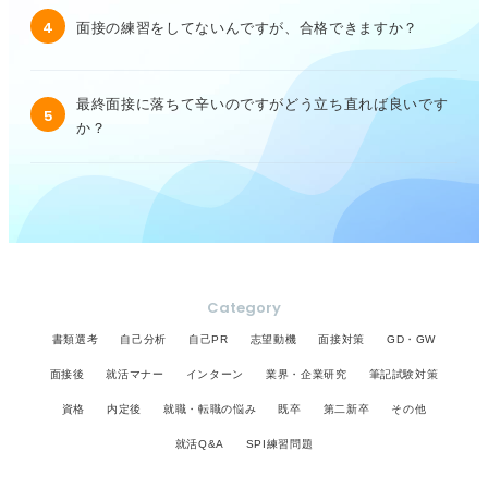
4
面接の練習をしてないんですが、合格できますか？
最終面接に落ちて辛いのですがどう立ち直れば良いです
5
か？
Category
書類選考
自己分析
自己PR
志望動機
面接対策
GD・GW
面接後
就活マナー
インターン
業界・企業研究
筆記試験対策
資格
内定後
就職・転職の悩み
既卒
第二新卒
その他
就活Q&A
SPI練習問題