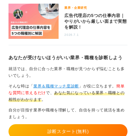
エイティブなのかなどによって変わってきます。
業界・企業研究
広告代理店の5つの仕事内容｜
もしクリエイティブ職を志望しているのであれば、それ
やりがいから厳しい面まで実態
までに何か作品を作ったり、ポートフォリオを作った
を解説！
り、実際に時間がなければできないようなものを作るこ
2026.7.1
とでアピールにつながります。
差をつけるとしたら、それはやはり「なぜ広告でないと
ダメなのか」というあなた自身の強い思いです。その業
あなたが受けないほうがいい業界・職種を診断しよう
界の人たちと同じ土俵に立っていると思ってアピールの
準備に取り組みましょう。
就活では、自分に合った業界・職種が見つからず悩むことも多
いでしょう。
0
そんな時は「
業界＆職種マッチ度診断
」が役に立ちます。
簡単
な質問に答えるだけ
で、
あなた気になっている業界・職種との
相性がわかります
。
自分が目指す業界や職種を理解して、自信を持って就活を進め
ましょう。
診断スタート(無料)