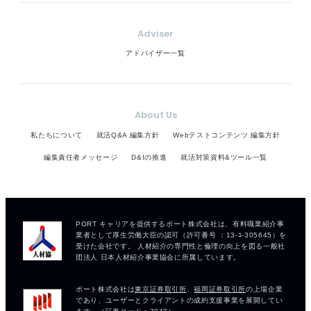
Adviser
アドバイザー一覧
About Us
私たちについて
就活Q&A 編集方針
Webテストコンテンツ 編集方針
編集責任者メッセージ
D&Iの推進
就活対策資料&ツール一覧