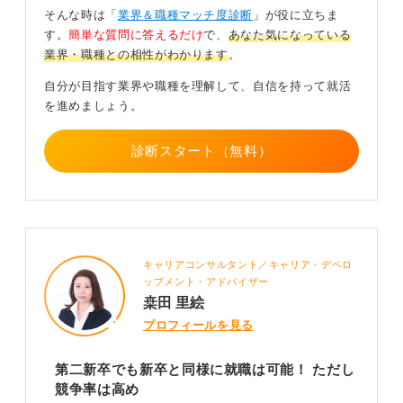
広告代理店はクリエイティブな仕事のイメージが強いで
そんな時は「
業界＆職種マッチ度診断
」が役に立ちま
すが、新卒・第二新卒の採用試験においては特に、論理
す。
簡単な質問に答えるだけ
で、
あなた気になっている
的思考力、コミュニケーションスキル、課題解決能力な
業界・職種との相性がわかります
。
どの「ビジネス基礎力」が非常に重要です。
自分が目指す業界や職種を理解して、自信を持って就活
社会人として培った経験を、広告代理店で活かせるスキ
を進めましょう。
ルに「変換」してアピールすることを心掛けましょう。
たとえばコミュニケーション能力をPRしたいのであれ
診断スタート（無料）
ば、「営業マンとして、お客様や営業担当者の潜在的な
ニーズをヒアリングし、的確に情報を伝えることに注力
してきました。異なる立場の人々の意見を調整し、円滑
に業務を進めた経験は、御社（広告代理店）で多様な関
係者と協力してプロジェクトを推進する上で活かせま
キャリアコンサルタント／キャリア・デベロ
す。」といった具合にこれまでの社会人経験でのエピソ
ップメント・アドバイザー
ードを交えてアピールしてみてください。
桒田 里絵
プロフィールを見る
0
第二新卒でも新卒と同様に就職は可能！ ただし
競争率は高め