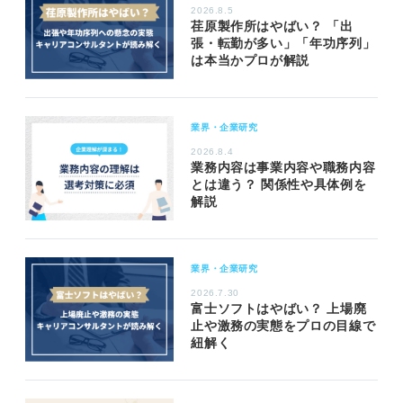
2026.8.5
荏原製作所はやばい？ 「出
張・転勤が多い」「年功序列」
は本当かプロが解説
業界・企業研究
2026.8.4
業務内容は事業内容や職務内容
とは違う？ 関係性や具体例を
解説
業界・企業研究
2026.7.30
富士ソフトはやばい？ 上場廃
止や激務の実態をプロの目線で
紐解く