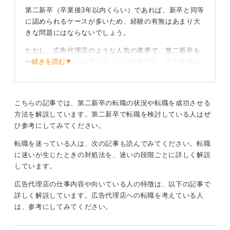
第二新卒（卒業後3年以内くらい）であれば、新卒と同等
に認められるケースが多いため、経験の有無はあまり大
きな問題にはならないでしょう。
ただし、広告代理店のような人気の業界で、第二新卒を
⋯続きを読む▼
対象とした求人が出ていることが前提です。広告業界は
競争率が高いので、第二新卒まで対象にした求人は少な
いかもしれません。もし募集があれば、転職は可能だと
思います。
こちらの記事では、第二新卒の転職の状況や転職を成功させる
最も重要なのは、「なぜ広告業界なのか」「なぜその企
方法を解説しています。第二新卒で転職を検討している人はぜ
業なのか」を明確に語れることです。広告業界で働きた
ひ参考にしてみてください。
いという強い思いと、どうしてそう思ったのかという理
転職を迷っている人は、次の記事も読んでみてください。転職
由を具体的に説明できるようにしておけば、チャンスが
に迷いが生じたときの対処法を、迷いの段階ごとに詳しく解説
あれば応募しても問題ありません。
しています。
自分が広告業界で何をやりたいのかに沿った対策を
広告代理店の仕事内容や向いている人の特徴は、以下の記事で
おこなおう
詳しく解説しています。広告代理店への転職を考えている人
は、参考にしてみてください。
スキルや経験は、あなたが現職でしている仕事内容や、
広告業界で何をやりたいのか、すなわち営業なのかクリ