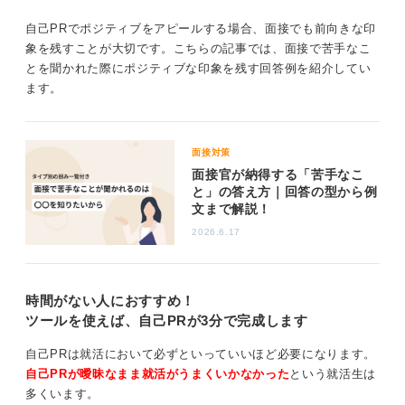
最後に、「この課題と向き合い、解決策を提案する姿勢
自己PRでポジティブをアピールする場合、面接でも前向きな印
で、貴社の〇〇プロジェクトに貢献したい」と結び、単
象を残すことが大切です。こちらの記事では、面接で苦手なこ
なる性格説明で終わらせないことが大切です。
とを聞かれた際にポジティブな印象を残す回答例を紹介してい
ます。
0
面接対策
面接官が納得する「苦手なこ
と」の答え方｜回答の型から例
文まで解説！
2026.6.17
時間がない人におすすめ！
ツールを使えば、自己PRが3分で完成します
自己PRは就活において必ずといっていいほど必要になります。
自己PRが曖昧なまま就活がうまくいかなかった
という就活生は
多くいます。