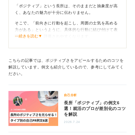
「ポジティブ」という長所は、そのままだと抽象度が高
く、あなたの魅力が十分に伝わりません。
そこで、「前向きに行動を起こし、周囲の士気を高める
力がある」というように、具体的な行動に結び付けて表
⋯続きを読む▼
現することで、評価されやすくなります。
たとえば、「問題解決志向が強い」「困難な状況でも折
れないストレス耐性がある（レジリエンスが高い）」
「チームの雰囲気を明るくするムードメーカー的存在で
こちらの記事では、ポジティブさをアピールするためのコツを
ある」といった言葉に言い換えることが可能です。
解説しています。例文も紹介しているので、参考にしてみてく
ださい。
経験を数字で示して会社に貢献する方法へとつなげ
よう
自己分析
そのうえで、たとえば「アルバイト先のクレーム対応時
長所「ポジティブ」の例文6
に、冷静さを保ちながら次善策を即座に提案し、逆に顧
選！就活のプロが差別化のコツ
を解説
客の満足度アンケートの評価を、平均76%から92%へと
押し上げた」といった、数字を含む具体的な経験を語る
2026.7.24
ことで、あなたの強みに説得力が生まれます。