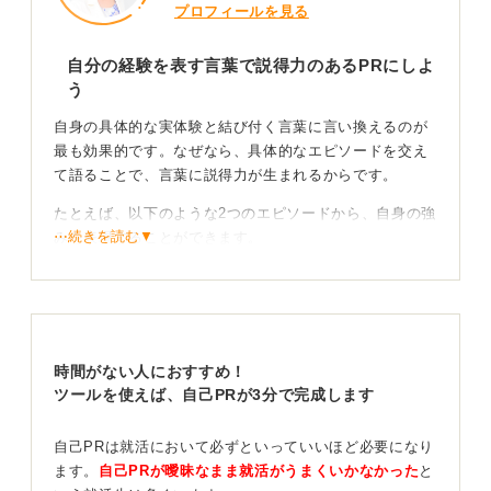
プロフィールを見る
自分の経験を表す言葉で説得力のあるPRにしよ
う
自身の具体的な実体験と結び付く言葉に言い換えるのが
最も効果的です。なぜなら、具体的なエピソードを交え
て語ることで、言葉に説得力が生まれるからです。
たとえば、以下のような2つのエピソードから、自身の強
⋯続きを読む▼
みを表現することができます。
一つ目は、アルバイト先のクレーム対応です。この経験
からは、次のような強みをアピールできるでしょう。
・問題解決能力：問題を前向きにとらえ具体的な解決策
を導き出す力
時間がない人におすすめ！
・困難な状況を好転させる力
ツールを使えば、自己PRが3分で完成します
・難しい状況でも穏便にコミュニケーションをとる力
・レジリエンス：精神的な回復力
自己PRは就活において必ずといっていいほど必要になり
ます。
自己PRが曖昧なまま就活がうまくいかなかった
と
納得して話せるものや企業に合いそうなものを選ぼ