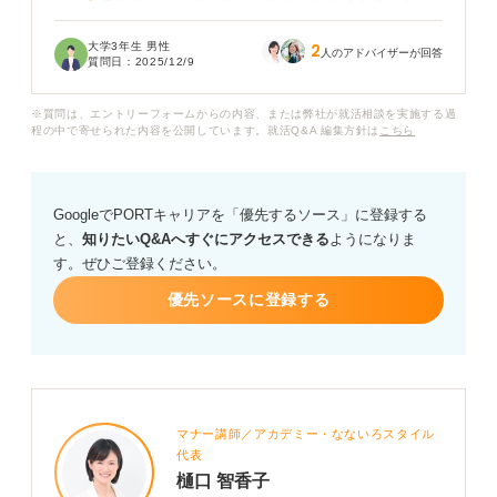
バイト先でクレーム対応をした際も、落ち込むことなく
冷静に対処できたことや、大学のグループワークで意見
大学3年生 男性
2
がまとまらない時も、諦めずにさまざまな視点から解決
人のアドバイザーが回答
質問日：
2025/12/9
策を提案し、最終的にチームを良い方向に導けた経験か
らきています。
※質問は、エントリーフォームからの内容、または弊社が就活相談を実施する過
程の中で寄せられた内容を公開しています。就活Q&A 編集方針は
こちら
ただ、単に「ポジティブ」と伝えるだけでは、入社後に
どのように貢献できるのかが伝わりにくいのではないか
と不安です。漠然とした印象を与えてしまわないか、心
GoogleでPORTキャリアを「優先するソース」に登録する
配になっています。
と、
知りたいQ&Aへすぐにアクセスできる
ようになりま
す。ぜひご登録ください。
面接官に私の強みがより具体的に伝わり、好印象を持っ
てもらえるような、効果的な言い換え表現やアピール方
優先ソースに登録する
法があれば、ぜひ教えていただきたいです。
マナー講師／アカデミー・なないろスタイル
代表
樋口 智香子