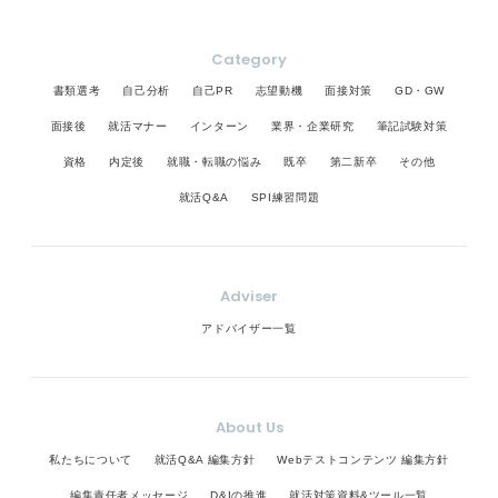
Category
書類選考
自己分析
自己PR
志望動機
面接対策
GD・GW
面接後
就活マナー
インターン
業界・企業研究
筆記試験対策
資格
内定後
就職・転職の悩み
既卒
第二新卒
その他
就活Q&A
SPI練習問題
Adviser
アドバイザー一覧
About Us
私たちについて
就活Q&A 編集方針
Webテストコンテンツ 編集方針
編集責任者メッセージ
D&Iの推進
就活対策資料&ツール一覧