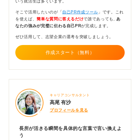
いう就活生は多くいます。
う
そこで活用したいのが「
自己PR作成ツール
」です。これ
を使えば、
簡単な質問に答えるだけ
で誰であっても,
あ
二点目は、大学のグループワークで意見がまとまらない
なたの強みが完璧に伝わる自己PR
が完成します。
状況を良い方向に導けた話です。こちらの経験からは、
以下のような能力をアピールできます。
ぜひ活用して、志望企業の選考を突破しましょう。
・多様な意見を受容し統合する力
・チームの意見を建設的にまとめる力：合意形成
作成スタート（無料）
・ファシリテーション能力：参加者の意見を引き出し、
合意形成をうながす力
こうしたなかから、よりしっくりくるもの、感情を込め
て話せるもの、企業のニーズに合いそうなものに焦点を
当ててアピールすると良いでしょう。
キャリアコンサルタント
高尾 有沙
0
プロフィールを見る
長所が活きる瞬間を具体的な言葉で言い換えよ
う