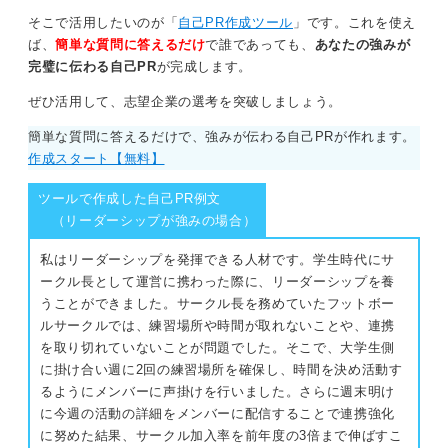
そこで活用したいのが「
自己PR作成ツール
」です。これを使え
ば、
簡単な質問に答えるだけ
で誰であっても、
あなたの強みが
完璧に伝わる自己PR
が完成します。
ぜひ活用して、志望企業の選考を突破しましょう。
簡単な質問に答えるだけで、強みが伝わる自己PRが作れます。
作成スタート【無料】
ツールで作成した自己PR例文
（リーダーシップが強みの場合）
私はリーダーシップを発揮できる人材です。学生時代にサ
ークル長として運営に携わった際に、リーダーシップを養
うことができました。サークル長を務めていたフットボー
ルサークルでは、練習場所や時間が取れないことや、連携
を取り切れていないことが問題でした。そこで、大学生側
に掛け合い週に2回の練習場所を確保し、時間を決め活動す
るようにメンバーに声掛けを行いました。さらに週末明け
に今週の活動の詳細をメンバーに配信することで連携強化
に努めた結果、サークル加入率を前年度の3倍まで伸ばすこ