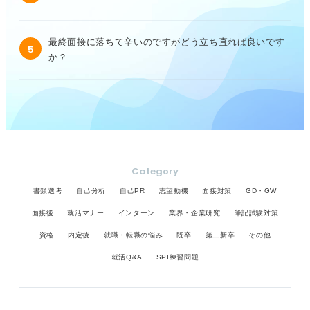
最終面接に落ちて辛いのですがどう立ち直れば良いです
5
か？
Category
書類選考
自己分析
自己PR
志望動機
面接対策
GD・GW
面接後
就活マナー
インターン
業界・企業研究
筆記試験対策
資格
内定後
就職・転職の悩み
既卒
第二新卒
その他
就活Q&A
SPI練習問題