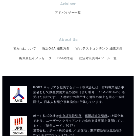
Adviser
アドバイザー一覧
About Us
私たちについて
就活Q&A 編集方針
Webテストコンテンツ 編集方針
編集責任者メッセージ
D&Iの推進
就活対策資料&ツール一覧