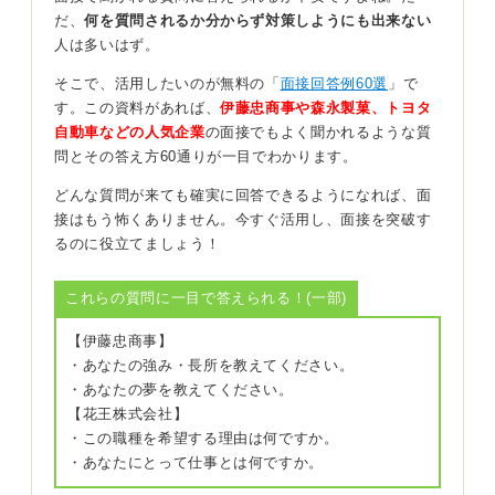
だ、
何を質問されるか分からず対策しようにも出来ない
相手を否定する言葉で終わらせず、意思がはっきりして
人は多いはず。
いたり、リーダーシップがあったりするというその人の
良い側面も認めましょう。
そこで、活用したいのが無料の「
面接回答例60選
」で
す。この資料があれば、
伊藤忠商事や森永製菓、トヨタ
そして、自身がどのように対応し、チーム全体の円滑な
自動車などの人気企業
の面接でもよく聞かれるような質
運営に貢献しようとしているかを具体的に説明すること
問とその答え方60通りが一目でわかります。
が大切です。
どんな質問が来ても確実に回答できるようになれば、面
あくまで「少し合わないと感じる」くらいの温度感で伝
接はもう怖くありません。今すぐ活用し、面接を突破す
え、自身の協調性や対応力をアピールしましょう。
るのに役立てましょう！
0
これらの質問に一目で答えられる！(一部)
【伊藤忠商事】
・あなたの強み・長所を教えてください。
・あなたの夢を教えてください。
【花王株式会社】
・この職種を希望する理由は何ですか。
・あなたにとって仕事とは何ですか。