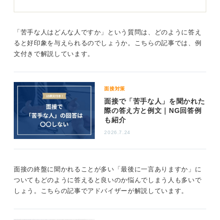
構成が有効です。
対応力が評価点！ 苦手な人に対する克服方法を話そ
「苦手な人はどんな人ですか」という質問は、どのように答え
う
ると好印象を与えられるのでしょうか。こちらの記事では、例
文付きで解説しています。
たとえば、「目標達成より自己都合を優先する姿勢はチ
ーム全体の成果が下がる恐れがあるため苦手意識をおぼ
えます」と伝えます。
面接対策
続けて「しかし、前職のプロジェクトで同様の同僚と組
面接で「苦手な人」を聞かれた
んだときは、初期段階で役割と期日を文書化し、成果物
際の答え方と例文｜NG回答例
も紹介
を数値で共有した結果、互いの期待値がそろいスムーズ
に進行しました」と語れば、課題を感じながらも建設的
2026.7.24
に対応できる人物像を示せます。
重要なのは「苦手」より「どう克服したか」をメインに
面接の終盤に聞かれることが多い「最後に一言ありますか」に
置き、対人課題への適応力を強調することです。
ついてもどのように答えると良いのか悩んでしまう人も多いで
しょう。こちらの記事でアドバイザーが解説しています。
0