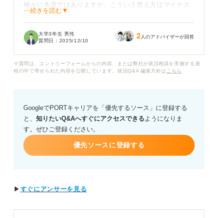
確かに本音ではありますが、こういう答え方はマイナス
⋯続きを読む▼
になってしまうのでしょうか？
大学3年生 男性
2
もしダメなら、どのように答えるのが適切なのかアドバ
人のアドバイザーが回答
質問日：
2025/12/10
イスをいただけると助かります。実際にうまく答えられ
た人の回答例などもあれば知りたいです。
※質問は、エントリーフォームからの内容、または弊社が就活相談を実施する過
程の中で寄せられた内容を公開しています。就活Q&A 編集方針は
こちら
GoogleでPORTキャリアを「優先するソース」に登録する
と、
知りたいQ&Aへすぐにアクセスできる
ようになりま
す。ぜひご登録ください。
優先ソースに登録する
▶
すぐにアンサーを見る