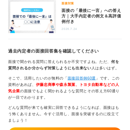
面接対策
面接の「最後に一言」への答え
方｜大手内定者の例文＆高評価
例付き
2026.7.24
過去内定者の面接回答集を確認してください
面接で聞かれる質問に答えられるか不安ですよね。ただ、
何を
質問されるか分からず対策しようにも出来ない
人は多いはず。
そこで、活用したいのが無料の「
面接回答例60選
」です。この
資料があれば、
伊藤忠商事や森永製菓、トヨタ自動車などの人
気企業
の面接でもよく聞かれるような質問とその答え方60通り
が一目でわかります。
どんな質問が来ても確実に回答できるようになれば、面接はも
う怖くありません。今すぐ活用し、面接を突破するのに役立て
ましょう！