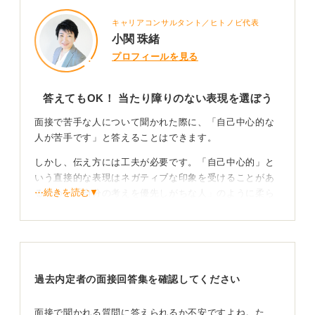
キャリアコンサルタント／ヒトノビ代表
小関 珠緒
プロフィールを見る
答えてもOK！ 当たり障りのない表現を選ぼう
面接で苦手な人について聞かれた際に、「自己中心的な
人が苦手です」と答えることはできます。
しかし、伝え方には工夫が必要です。「自己中心的」と
いう直接的な表現はネガティブな印象を受けることがあ
⋯続きを読む▼
るため、「自分の考えを優先しがちな人」のように柔ら
かい言葉を選びましょう。
苦手な人とのかかわり方から協調性をアピールしよ
う
過去内定者の面接回答集を確認してください
面接官は、苦手なタイプの人にどう向き合い、どう対応
しているかを知りたいととらえています。
面接で聞かれる質問に答えられるか不安ですよね。た