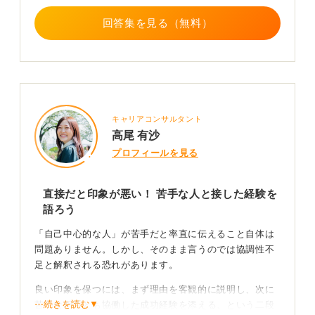
回答集を見る（無料）
キャリアコンサルタント
高尾 有沙
プロフィールを見る
直接だと印象が悪い！ 苦手な人と接した経験を
語ろう
「自己中心的な人」が苦手だと率直に伝えること自体は
問題ありません。しかし、そのまま言うのでは協調性不
足と解釈される恐れがあります。
良い印象を保つには、まず理由を客観的に説明し、次に
⋯続きを読む▼
苦手な相手とも協働した成功経験を添える、という二段