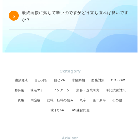
最終面接に落ちて辛いのですがどう立ち直れば良いです
5
か？
Category
書類選考
自己分析
自己PR
志望動機
面接対策
GD・GW
面接後
就活マナー
インターン
業界・企業研究
筆記試験対策
資格
内定後
就職・転職の悩み
既卒
第二新卒
その他
就活Q&A
SPI練習問題
Adviser