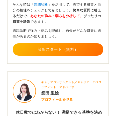
場合もあります。
そんな時は「
適職診断
」を活用して、志望する職業と自
分の相性をチェックしてみましょう。
簡単な質問に答え
年間休日数という数字だけに囚われず、残業時間や福利
るだけで、
あなたの強み・弱みを分析して、
ぴったりの
厚生、職場の雰囲気など、自分にとって働きやすい環境
職業を診断
できます。
かどうかを総合的に見極めることが重要です。
適職診断で強み・弱みを理解し、自分がどんな職業に適
性があるのか知りましょう。
0
診断スタート（無料）
キャリアコンサルタント／キャリア・デベロ
ップメント・アドバイザー
桒田 里絵
プロフィールを見る
休日数ではわからない！ 満足できる基準を決め