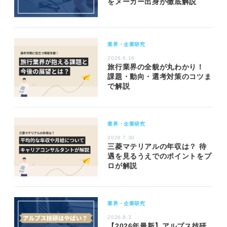
をメーカー出身が徹底解説
業界・企業研究
2026.6.16
旅行業界の全貌が丸わかり！
課題・動向・選考対策のコツま
で解説
業界・企業研究
2026.7.30
三菱マテリアルの年収は？ 待
遇を見るうえでのポイントをプ
ロが解説
業界・企業研究
2026.8.3
【2026年最新】アルプス技研