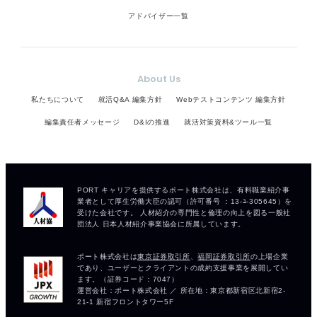
アドバイザー一覧
About Us
私たちについて
就活Q&A 編集方針
Webテストコンテンツ 編集方針
編集責任者メッセージ
D&Iの推進
就活対策資料&ツール一覧