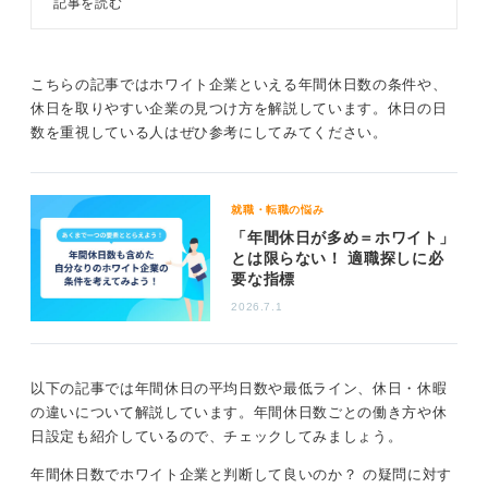
記事を読む
世間一般でいわれる「ホワイト企業」という言葉に安心
を求めるのではなく、「自分にとって働きがいのある会
社とは何か」を考えることが、本質的な企業選びにつな
こちらの記事ではホワイト企業といえる年間休日数の条件や、
がります。
休日を取りやすい企業の見つけ方を解説しています。休日の日
いわゆるホワイト企業でつまらない仕事をするよりも、
数を重視している人はぜひ参考にしてみてください。
たとえ労働条件が多少劣っていても、自分が意義や誇
り、興味を持てる仕事ができるほうが、はるかに幸せな
場合もあります。
就職・転職の悩み
もちろん、条件がよく、やりがいのある仕事に巡り会え
「年間休日が多め＝ホワイト」
とは限らない！ 適職探しに必
るのが最も良いですが、まずは「自分にとって良い仕事
要な指標
とは何か」を、もっと幅広く考えてみましょう。
2026.7.1
0
以下の記事では年間休日の平均日数や最低ライン、休日・休暇
の違いについて解説しています。年間休日数ごとの働き方や休
日設定も紹介しているので、チェックしてみましょう。
年間休日数でホワイト企業と判断して良いのか？ の疑問に対す