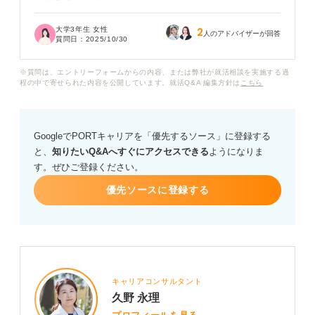
具体的に、年間休日が何日以上あれば「ホワイト企業」
といえるのでしょうか？
大学3年生 女性
2
人のアドバイザーが回答
質問日：
2025/10/30
休日日数だけでホワイトなのかどうかが決まるわけでは
ないとは思うのですが、一つの目安として知っておきた
※質問は、エントリーフォームからの内容、または弊社が就活相談を実施する過
いです。
程の中で寄せられた内容を公開しています。就活Q&A 編集方針は
こちら
また、年間休日以外にも、ホワイト企業を見極めるため
のポイントや、求人票で注目すべき点などがあれば教え
GoogleでPORTキャリアを「優先するソース」に登録する
ていただけると幸いです。どのような視点で企業を探せ
と、
知りたいQ&Aへすぐにアクセスできる
ようになりま
ば良いのか、アドバイスをお願いします。
す。ぜひご登録ください。
優先ソースに登録する
キャリアコンサルタント
久野 永理