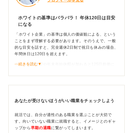
プロフィールを見る
ホワイトの基準はバラバラ！ 年休120日は目安
になる
「ホワイト企業」の基準は個人の価値観による、という
ことをまず理解する必要があります。そのうえで、一般
的な目安を話すと、完全週休2日制で祝日も休みの場合、
年間休日は120日を超えます。
⋯続きを読む▼
これに夏季休暇や年末年始休暇が加わると125日前後に
なるでしょう。年間休日110日という求人もよく見られ
ますが、現在は有給休暇の5日間取得が義務化されていま
す。
休日数だけで決めない！ 総合的な働きやすさを見よ
あなたが受けないほうがいい職業をチェックしよう
う
就活では、自分が適性のある職業を選ぶことが大切で
しかし、休日数が多くても休日出勤が常態化している企
す。向いていない職業に就職すると、イメージとのギャ
業もあります。逆に休日数が少なくても、有給休暇が取
ップから
早期の退職
に繋がってしまいます。
得しやすく、やりがいのある仕事であれば苦にならない