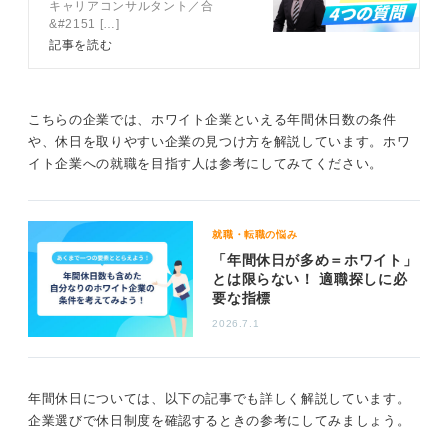
キャリアコンサルタント／合
コンサルタント渡部さんが
す。
&#2151 […]
伝授
記事を読む
インターンや企業見学、店舗があるのであればそこで働
いている店員など、まず実際に働いている人を見てみて
ください。将来の自分がそこにいたときに違和感がない
こちらの企業では、ホワイト企業といえる年間休日数の条件
か、大丈夫そうか、という点を確認してほしいと思いま
や、休日を取りやすい企業の見つけ方を解説しています。ホワ
す。
イト企業への就職を目指す人は参考にしてみてください。
休日数、給料、手当、通勤時間などの数字だけで判断で
きるのは、ごく一部の情報でしかありません。実際に働
いてみると、顧客、同僚、上司などの人間関係のほうが
就職・転職の悩み
はるかにリアルに影響してくるものです。
「年間休日が多め＝ホワイト」
とは限らない！ 適職探しに必
就職活動中はそういった情報を得にくいですが、可能で
要な指標
あれば、その業界で働いている知人や、その知人の知り
合いといった形でアプローチし、リアルな情報を収集す
2026.7.1
ることに注力してみましょう。
2
年間休日については、以下の記事でも詳しく解説しています。
企業選びで休日制度を確認するときの参考にしてみましょう。