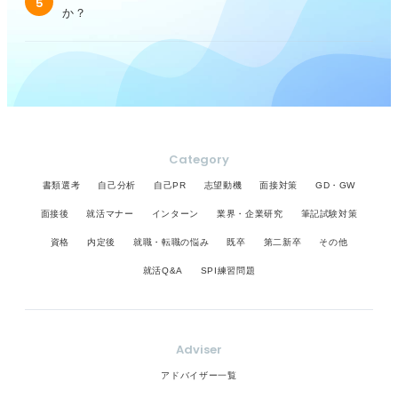
5
か？
Category
書類選考
自己分析
自己PR
志望動機
面接対策
GD・GW
面接後
就活マナー
インターン
業界・企業研究
筆記試験対策
資格
内定後
就職・転職の悩み
既卒
第二新卒
その他
就活Q&A
SPI練習問題
Adviser
アドバイザー一覧