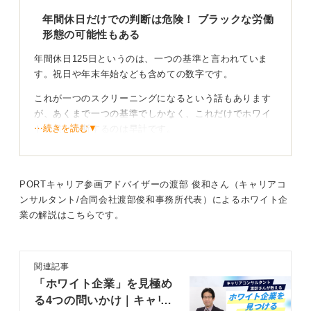
年間休日だけでの判断は危険！ ブラックな労働
形態の可能性もある
年間休日125日というのは、一つの基準と言われていま
す。祝日や年末年始なども含めての数字です。
これが一つのスクリーニングになるという話もあります
が、あくまで一つの基準でしかなく、これだけでホワイ
⋯続きを読む▼
ト企業と判断するのは早計です。
たとえば、公務員もそれくらいですが、実際には働き方
がブラックであるケースも少なくありません。年間休日
125日だからといって、働きやすいと断言するのは危険
PORTキャリア参画アドバイザーの渡部 俊和さん（キャリアコ
です。
ンサルタント/合同会社渡部俊和事務所代表）によるホワイト企
業の解説はこちらです。
ホワイト企業の判断は実際の労働環境を見てからに
しよう
関連記事
年間休日は基準にはなりますが、ただの基準でしかあり
「ホワイト企業」を見極め
ません。ホワイト企業かどうかを見極める際に注目すべ
る4つの問いかけ｜キャリ
きポイントは、やはり「実際に働いている人たち」で