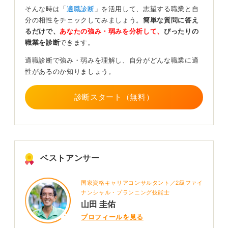
ります。
そんな時は「
適職診断
」を活用して、志望する職業と自
分の相性をチェックしてみましょう。
簡単な質問に答え
たとえば、「えるぼし認定」や「くるみん認定」のよう
るだけで、
あなたの強み・弱みを分析して、
ぴったりの
な女性活躍推進や子育てサポートに関する認定、あるい
職業を診断
できます。
は健康経営優良法人などの認定が挙げられます。
適職診断で強み・弱みを理解し、自分がどんな職業に適
休日が多いからといって、1日の業務が楽とは限りませ
性があるのか知りましょう。
ん。かえって、そういった企業のほうが実態は厳しいと
いうケースもあるので、注意して確認しておきましょ
う。
診断スタート（無料）
1
ベストアンサー
国家資格キャリアコンサルタント／2級ファイ
ナンシャル・プランニング技能士
山田 圭佑
プロフィールを見る