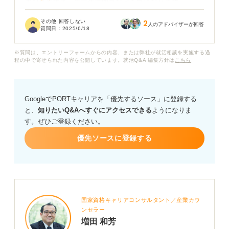
の取りやすさ、職場の雰囲気なども気になります。
年間休日の数字だけで「働きやすさ」を判断するのは危
その他 回答しない
2
険なのかな、とも思っています。
人のアドバイザーが回答
質問日：
2025/6/18
実際に年間休日125日前後の企業で働いている方がいれ
※質問は、エントリーフォームからの内容、または弊社が就活相談を実施する過
ば、リアルな働き方やワークライフバランスを教えても
程の中で寄せられた内容を公開しています。就活Q&A 編集方針は
こちら
らえませんか？
また、ホワイト企業かどうかを見極める際に注目すべき
ポイントがあれば、ぜひアドバイスをいただきたいで
GoogleでPORTキャリアを「優先するソース」に登録する
す。
と、
知りたいQ&Aへすぐにアクセスできる
ようになりま
す。ぜひご登録ください。
優先ソースに登録する
国家資格キャリアコンサルタント／産業カウ
ンセラー
増田 和芳