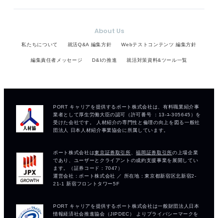
About Us
私たちについて
就活Q&A 編集方針
Webテストコンテンツ 編集方針
編集責任者メッセージ
D&Iの推進
就活対策資料&ツール一覧