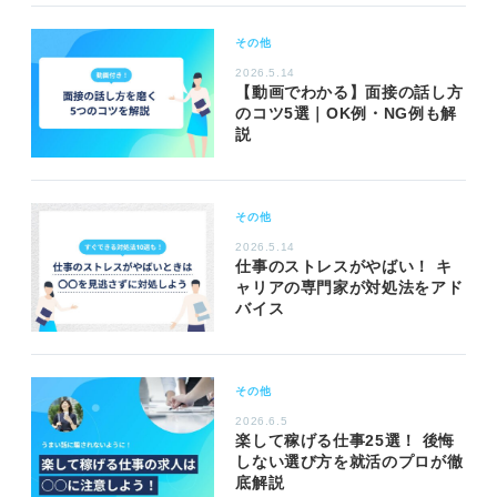
その他
2026.5.14
【動画でわかる】面接の話し方
のコツ5選｜OK例・NG例も解
説
その他
2026.5.14
仕事のストレスがやばい！ キ
ャリアの専門家が対処法をアド
バイス
その他
2026.6.5
楽して稼げる仕事25選！ 後悔
しない選び方を就活のプロが徹
底解説