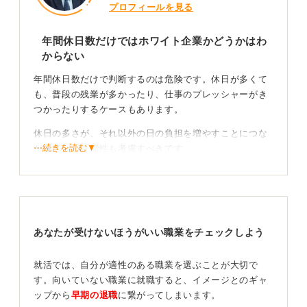
プロフィールを見る
年間休日数だけではホワイト企業かどうかはわ
からない
年間休日数だけで判断するのは危険です。休日が多くて
も、普段の残業が多かったり、仕事のプレッシャーがき
つかったりするケースもあります。
休日の多さが、それ以外の日の負担を増やすことにつな
⋯続きを読む▼
がっている可能性も考慮すべきです。
そういった面が職場の雰囲気にも影響してくるため、年
間休日数が多いとホワイト企業であるという短絡的な考
え方は避けたほうが良いでしょう。
あなたが受けないほうがいい職業をチェックしよう
認定制度も判断材料に！ 休日が多い企業こそ実態を
確認しよう
就活では、自分が適性のある職業を選ぶことが大切で
す。向いていない職業に就職すると、イメージとのギャ
むしろ、労働条件の中身だけでなく、職場の雰囲気や認
ップから
早期の退職
に繋がってしまいます。
定制度に力を入れているかなども、判断材料の一つにな