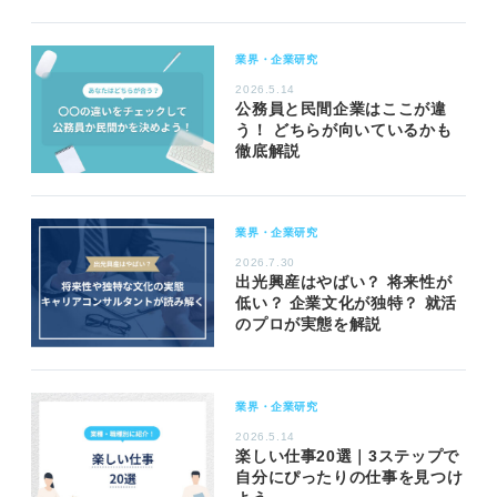
業界・企業研究
2026.5.14
公務員と民間企業はここが違
う！ どちらが向いているかも
徹底解説
業界・企業研究
2026.7.30
出光興産はやばい？ 将来性が
低い？ 企業文化が独特？ 就活
のプロが実態を解説
業界・企業研究
2026.5.14
楽しい仕事20選｜3ステップで
自分にぴったりの仕事を見つけ