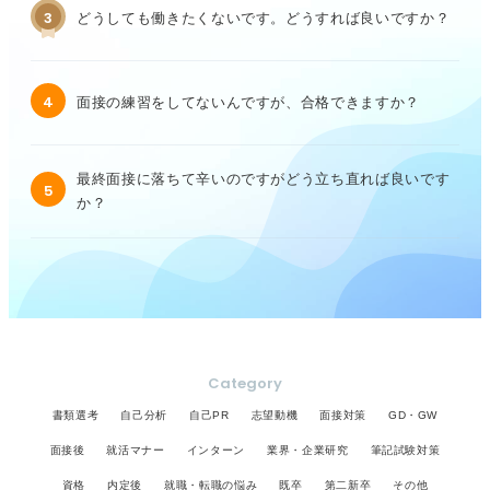
3
どうしても働きたくないです。どうすれば良いですか？
4
面接の練習をしてないんですが、合格できますか？
最終面接に落ちて辛いのですがどう立ち直れば良いです
5
か？
Category
書類選考
自己分析
自己PR
志望動機
面接対策
GD・GW
面接後
就活マナー
インターン
業界・企業研究
筆記試験対策
資格
内定後
就職・転職の悩み
既卒
第二新卒
その他