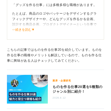
「グッズを作る仕事」には多種多様な職種があります。
未経験でも企画書作成やアルバイトで経験を積んで
たとえば、商品のロゴやパッケージをデザインするグラ
みよう
フィックデザイナーや、どんなグッズを作るかを企画、
設計する商品企画、プロダクトデザイナーという仕事で
これだけ見ても、グッズ販売には非常に幅広い職種があ
⋯続きを読む▼
す。
ることがわかると思います。まずは自身がかかわりたい
職種を決めることが大事です。
また、企画から生産、販売までを管理し、利益の最大化
を目指すMD（マーチャンダイザー）という役割も重要で
そして、未経験からであっても、ポートフォリオや企画
す。トレンドを読み解き、売れる商品を構想する力や、
こちらの記事ではものを作る仕事20を紹介しています。ものを
書を作成してみるのも良いでしょう。
予算を管理するビジネス視点が求められます。
作る仕事の職種やメリットも解説しているので、ものを作る仕
可能であれば、アルバイトや派遣、インターンなどでグ
事に興味がある人はチェックしてみてください。
ほかにも、実際にグッズを製作する製造スタッフや、Tシ
ッズ会社やキャラクターグッズの販売会社で現場経験を
ャツなどにデザインを印刷するプリントオペレーターと
積むと、実績にもなりますし、実際にどのように仕事が
いった職種もあり、現場で実践的な経験を重ねながらス
進められているのかがわかり、非常に有利になるでしょ
キルを身に付けることができます。
業界・企業研究
う。
ものを作る仕事20選を5種類の
未経験でも大丈夫！ まずはグッズ作りを経験してみ
ジャンル別に紹介！
0
よう
2026.6.12
未経験からこの分野を目指すなら、まず自分でグッズを