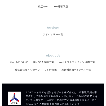
就活Q&A
SPI練習問題
Adviser
アドバイザー一覧
About Us
私たちについて
就活Q&A 編集方針
Webテストコンテンツ 編集方針
編集責任者メッセージ
D&Iの推進
就活対策資料&ツール一覧