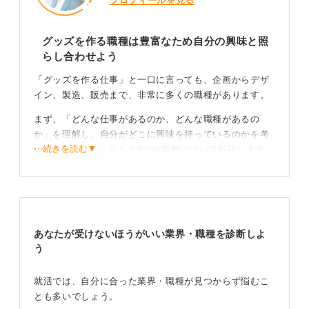
プロフィールを見る
グッズを作る職種は豊富なため自分の興味と照
らし合わせよう
「グッズを作る仕事」と一口に言っても、企画からデザ
イン、製造、販売まで、非常に多くの職種があります。
まず、「どんな仕事があるのか、どんな職種があるの
か」を理解し、自分がどこに興味を持っているのかを考
⋯続きを読む▼
えてみましょう。おもな6つの職種について解説します。
一つ目は、商品企画、マーチャンダイザーの仕事です。
グッズのアイデアを考え、形にしていく仕事です。市場
やトレンドを調査し、どのようなグッズが売れるかを設
計し、製造コストや販売価格、販売方法まで含めた戦略
あなたが受けないほうがいい業界・職種を診断しよ
を立てます。
う
二つ目は、グラフィックデザイナー、プロダクトデザイ
ナーです。企画を実際に形にするデザイナー職です。グ
就活では、自分に合った業界・職種が見つからず悩むこ
ッズのビジュアルや形状をデザインし、Tシャツ、文房
とも多いでしょう。
具、雑貨、ぬいぐるみなど、ジャンルに応じて必要なス