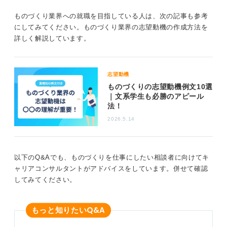
デザインし、SNSで発表したり販売サイトで出品したり
ものづくり業界への就職を目指している人は、次の記事も参考
と、小さな挑戦をしてみるのが良い方法です。モノづく
にしてみてください。ものづくり業界の志望動機の作成方法を
りへの熱意や学び続ける姿勢、そしてチームでの協調性
詳しく解説しています。
が採用されやすい人の特徴として挙げられます。
あなたの「好き」を形にする仕事は、きっと大きなやり
がいにつながるでしょう。
志望動機
ものづくりの志望動機例文10選
0
｜文系学生も必勝のアピール
法！
2026.5.14
以下のQ&Aでも、ものづくりを仕事にしたい相談者に向けてキ
ャリアコンサルタントがアドバイスをしています。併せて確認
してみてください。
Q&A
もっと知りたい