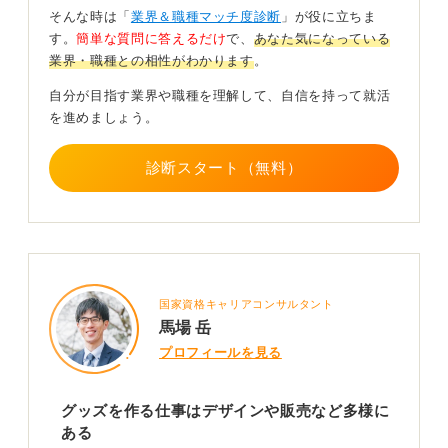
キルが異なります。
そんな時は「
業界＆職種マッチ度診断
」が役に立ちま
す。
簡単な質問に答えるだけ
で、
あなた気になっている
三つ目は、生産管理、製造管理です。こちらはグッズの
業界・職種との相性がわかります
。
製造工程を管理する仕事です。工場とのやり取り、納期
や品質のチェック、在庫管理などをおこないます。海外
自分が目指す業界や職種を理解して、自信を持って就活
工場との連携がある場合は英語スキルも必要になりま
を進めましょう。
す。
診断スタート（無料）
四つ目は、営業職です。作られたグッズを小売店やイベ
ントで販売するための提案をおこなう仕事です。ECサイ
トでの展開やキャンペーン企画、売上管理、仕入れ交
渉、取り引き先対応などが中心になります。
五つ目は、ライセンス管理、ブランドマネジメントの職
種です。キャラクターやブランドの使用許可を管理する
国家資格キャリアコンサルタント
仕事で、他社とのコラボグッズを作る際の契約や著作権
馬場 岳
管理などをおこないます。
プロフィールを見る
六つ目は、ECサイト運営、マーケティングの仕事です。
この職種では、オンラインでグッズを販売するための戦
グッズを作る仕事はデザインや販売など多様に
略立案やサイト管理をおこないます。SNSやWeb広告と
ある
連携してグッズの魅力を発信します。