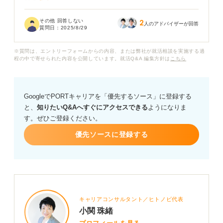
りません。
その他 回答しない
2
デザインの専門学校に通っているわけではないのです
人のアドバイザーが回答
質問日：
2025/8/29
が、未経験からでも目指せる職種はあるのでしょうか？
※質問は、エントリーフォームからの内容、または弊社が就活相談を実施する過
グッズ制作にかかわる仕事の種類や、それぞれの仕事内
程の中で寄せられた内容を公開しています。就活Q&A 編集方針は
こちら
容や必要なスキル、採用されやすい人の特徴など、詳し
く教えていただきたいです。
GoogleでPORTキャリアを「優先するソース」に登録する
と、
知りたいQ&Aへすぐにアクセスできる
ようになりま
す。ぜひご登録ください。
優先ソースに登録する
キャリアコンサルタント／ヒトノビ代表
小関 珠緒