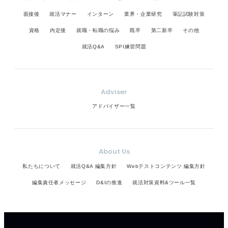
面接後
就活マナー
インターン
業界・企業研究
筆記試験対策
資格
内定後
就職・転職の悩み
既卒
第二新卒
その他
就活Q&A
SPI練習問題
Adviser
アドバイザー一覧
About Us
私たちについて
就活Q&A 編集方針
Webテストコンテンツ 編集方針
編集責任者メッセージ
D&Iの推進
就活対策資料&ツール一覧