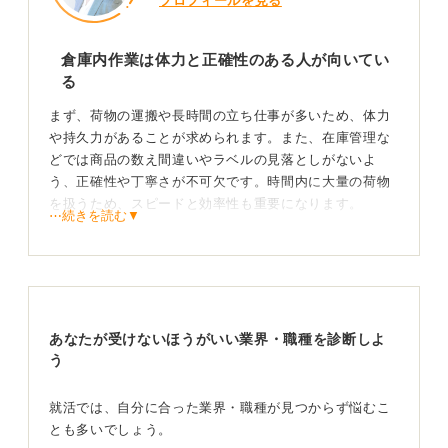
プロフィールを見る
倉庫内作業は体力と正確性のある人が向いてい
る
まず、荷物の運搬や長時間の立ち仕事が多いため、体力
や持久力があることが求められます。また、在庫管理な
どでは商品の数え間違いやラベルの見落としがないよ
う、正確性や丁寧さが不可欠です。時間内に大量の荷物
を扱うため、スピードと効率性も重要になります。
⋯続きを読む▼
フォークリフトなどを扱うこともあるため、ルールを守
る安全意識も大切です。細かい作業が苦手な人には少し
厳しいかもしれません。
変化が好きな人は注意！ 黙々と作業に取り組めるな
あなたが受けないほうがいい業界・職種を診断しよ
ら向いている
う
同じ作業の繰り返しが多いため、コツコツと一つのこと
就活では、自分に合った業界・職種が見つからず悩むこ
に取り組むのが苦にならない人、黙々と自分のペースで
とも多いでしょう。
集中して仕事を進めたい人に向いています。比較的無口