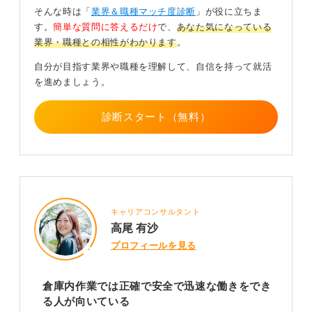
な環境の職場も多いので、過度なコミュニケーションが
そんな時は「
業界＆職種マッチ度診断
」が役に立ちま
苦手な人でも働きやすいかもしれません。
す。
簡単な質問に答えるだけ
で、
あなた気になっている
業界・職種との相性がわかります
。
常に新しいことや変化を求めている人には単調に感じら
れる可能性があることを押さえておきましょう。
自分が目指す業界や職種を理解して、自信を持って就活
を進めましょう。
0
診断スタート（無料）
キャリアコンサルタント
高尾 有沙
プロフィールを見る
倉庫内作業では正確で安全で迅速な働きをでき
る人が向いている