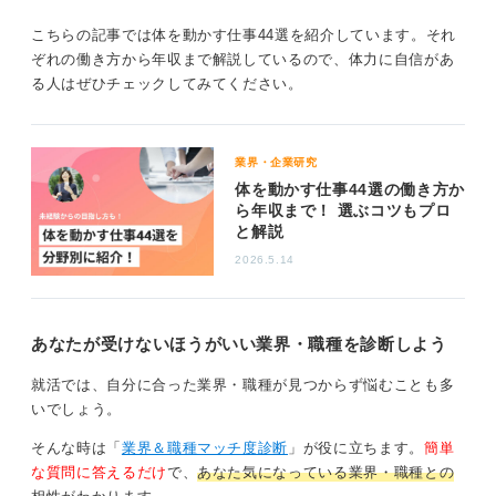
見極める方法としては、職場見学で5S（整理、整頓、清
掃、清潔、躾）のレベル、平均年齢と女性比率、安全掲
こちらの記事では体を動かす仕事44選を紹介しています。それ
示、波動時のシフト運用をチェックすることが挙げられ
ぞれの働き方から年収まで解説しているので、体力に自信があ
ます。
る人はぜひチェックしてみてください。
フォークリフト資格や危険予知（KY）シートの基本を学
ぶと即戦力感も出すことができます。
業界・企業研究
体を動かす仕事44選の働き方か
0
ら年収まで！ 選ぶコツもプロ
と解説
2026.5.14
あなたが受けないほうがいい業界・職種を診断しよう
就活では、自分に合った業界・職種が見つからず悩むことも多
いでしょう。
そんな時は「
業界＆職種マッチ度診断
」が役に立ちます。
簡単
な質問に答えるだけ
で、
あなた気になっている業界・職種との