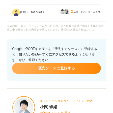
るのではないかという不安や、人間関係が希薄なのでは
ないかという心配もあります。
2
人のアドバイザーが回答
質問日：
2025/9/11
倉庫内作業では具体的にどのようなスキルや能力が求め
られるのでしょうか？ また、どのような性格や考え方を
※質問は、エントリーフォームからの内容、または弊社が就活相談を実施する過
持った人がこの仕事に向いているか、具体的な特徴を知
程の中で寄せられた内容を公開しています。就活Q&A 編集方針は
こちら
りたいです。
GoogleでPORTキャリアを「優先するソース」に登録する
と、
知りたいQ&Aへすぐにアクセスできる
ようになりま
す。ぜひご登録ください。
優先ソースに登録する
キャリアコンサルタント／ヒトノビ代表
小関 珠緒