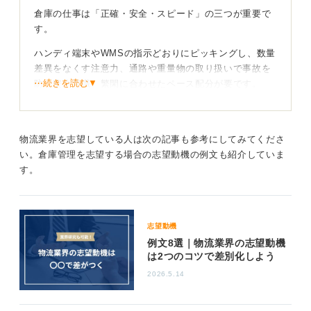
倉庫の仕事は「正確・安全・スピード」の三つが重要で
す。
ハンディ端末やWMSの指示どおりにピッキングし、数量
差異をなくす注意力、通路や重量物の取り扱いで事故を
⋯続きを読む▼
防ぐ安全意識、繁閑に合わせたペース配分が要です。
職場環境を要チェック！ 作業におもしろさを見出そ
う
物流業界を志望している人は次の記事も参考にしてみてくださ
い。倉庫管理を志望する場合の志望動機の例文も紹介していま
単調さが不安なら「改善視点」を持てるかが鍵です。動
す。
線短縮や棚割り変更、声掛けルールなど小さな工夫で生
産性は上がり、仕事のおもしろさも増します。
人間関係はチーム作業が中心となるので、挨拶、応答、
志望動機
報連相ができれば希薄になりません。
例文8選｜物流業界の志望動機
は2つのコツで差別化しよう
向いているのは「身体を動かすのが好き」「ミスゼロへ
のこだわりが持てる」「時間厳守」「同じ作業でも質を
2026.5.14
上げる楽しさがわかる」といった特徴のある人です。