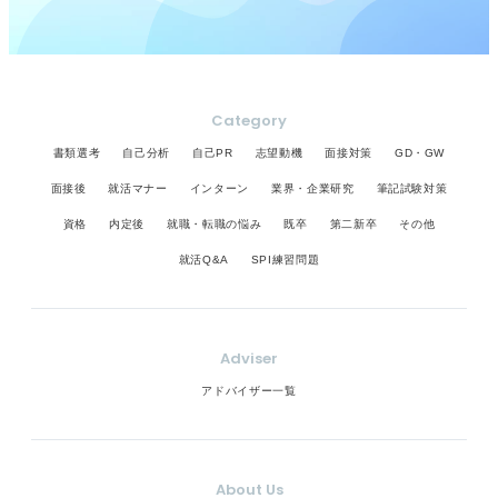
Category
書類選考
自己分析
自己PR
志望動機
面接対策
GD・GW
面接後
就活マナー
インターン
業界・企業研究
筆記試験対策
資格
内定後
就職・転職の悩み
既卒
第二新卒
その他
就活Q&A
SPI練習問題
Adviser
アドバイザー一覧
About Us