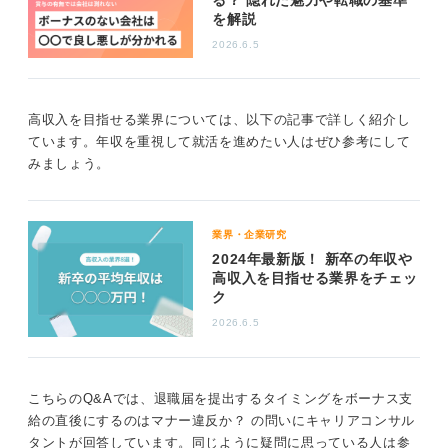
を解説
2026.6.5
もし転職を検討するのであれば、ボーナスの額という一
点だけで判断するのは危険です。現在の職場の人間関係
や働きやすさなども含めて総合的に評価することが重要
高収入を目指せる業界については、以下の記事で詳しく紹介し
となります。
ています。年収を重視して就活を進めたい人はぜひ参考にして
みましょう。
まずは現職で評価を上げ、賞与を増やす方策を考えるこ
とも一つの手ではないでしょうか。
業界・企業研究
0
2024年最新版！ 新卒の年収や
高収入を目指せる業界をチェッ
ク
2026.6.5
こちらのQ&Aでは、退職届を提出するタイミングをボーナス支
給の直後にするのはマナー違反か？ の問いにキャリアコンサル
タントが回答しています。同じように疑問に思っている人は参