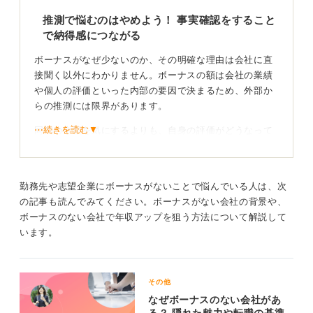
0
推測で悩むのはやめよう！ 事実確認をすること
で納得感につながる
ボーナスがなぜ少ないのか、その明確な理由は会社に直
接聞く以外にわかりません。ボーナスの額は会社の業績
や個人の評価といった内部の要因で決まるため、外部か
らの推測には限界があります。
⋯続きを読む▼
同期の金額を気にするよりも、自身の評価がどうなって
いるのかを確認することが本質的です。
考えられる要因としては、まず会社の業績でしょう。
『好調そうだ』というのはあくまで推測で、売上は伸び
勤務先や志望企業にボーナスがないことで悩んでいる人は、次
ていても経費の増加で利益は出ていない可能性もありま
の記事も読んでみてください。ボーナスがない会社の背景や、
す。また、自身の自己評価と会社からの客観的な評価と
ボーナスのない会社で年収アップを狙う方法について解説して
の間にギャップがあるのかもしれません。
います。
その他
転職は総合的な視点で冷静に判断！ ボーナスを指標
なぜボーナスのない会社があ
とするのはNG
る？ 隠れた魅力や転職の基準