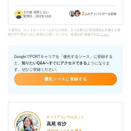
額も気になりますが、ストレートには聞けず、自分の評
価が低いのか、それとも会社全体がそういう方針なのか
その他 回答しない
2
わからず、モヤモヤしています。
人のアドバイザーが回答
質問日：
2025/10/6
今後の働き方を考えたときに、このままこの会社で働く
※質問は、エントリーフォームからの内容、または弊社が就活相談を実施する過
べきか、それとも転職すべきかで迷っているため、会社
程の中で寄せられた内容を公開しています。就活Q&A 編集方針は
こちら
のボーナスが少ない理由には、どんなことが考えられる
のか、解説いただけないでしょうか？
GoogleでPORTキャリアを「優先するソース」に登録する
また、転職を検討するうえで、何を基準に判断すれば良
と、
知りたいQ&Aへすぐにアクセスできる
ようになりま
いかについても、ぜひアドバイスをいただきたいです。
す。ぜひご登録ください。
優先ソースに登録する
キャリアコンサルタント
高尾 有沙