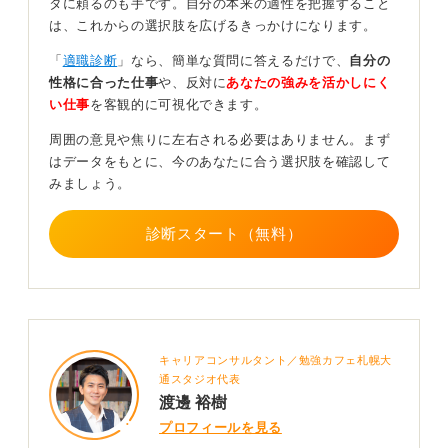
タに頼るのも手です。自分の本来の適性を把握すること
は、これからの選択肢を広げるきっかけになります。
「
適職診断
」なら、簡単な質問に答えるだけで、
自分の
ボーナス額について気になることがある場合は直接
性格に合った仕事
や、反対に
あなたの強みを活かしにく
人事と話すことも大切
い仕事
を客観的に可視化できます。
周囲の意見や焦りに左右される必要はありません。まず
はデータをもとに、今のあなたに合う選択肢を確認して
ボーナス額に対して不満がある場合、人事へ算式（基礎
みましょう。
給×係数×評価×在籍月）と評価分布、前年対比の開示を
依頼してみるのも良いかもしれません。
診断スタート（無料）
また、自身の振り返りとしては「制度要因」と「行動要
因」を切り分けてみてください。上司に「より高い評価
を得るためにはどうしたら良いか」を1on1などの機会で
相談してみても良いですね。
もし転職を検討する場合は、可処分所得・成長機会・健
キャリアコンサルタント／勉強カフェ札幌大
康・カルチャー適合・市場水準といった軸で比較し、評
通スタジオ代表
価面談では成果の事実と再現条件を合意化されると良い
渡邊 裕樹
方向に向かいやすいと思います。
プロフィールを見る