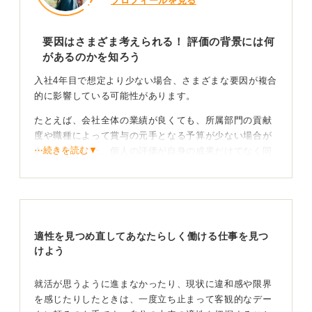
プロフィールを見る
要因はさまざま考えられる！ 評価の背景には何
があるのかを知ろう
入社4年目で想定より少ない場合、さまざまな要因が複合
的に影響している可能性があります。
たとえば、会社全体の業績が良くても、所属部門の貢献
度や職種によって賞与の元手となる予算が少ない場合が
⋯続きを読む▼
あります。また、個人の評価が自身の成果だけでなく同
僚との比較（相対評価）で決まるため、周りが優秀だと
評価が伸び悩むこともあるでしょう。
さらに、会社の方針として賞与よりも月給を上げる「昇
給」に原資を厚く配分している可能性も考えられます。
適性を見つめ直してあなたらしく働ける仕事を見つ
そして、評価期間中の休職による日割り計算や、賞与制
けよう
度そのものが変更された影響もあるのです。
最後に、将来のリスクに備えて会社が年間の業績を慎重
就活が思うように進まなかったり、現状に違和感や限界
に予測し、今回の賞与額を意図的に抑えているというケ
を感じたりしたときは、一度立ち止まって客観的なデー
ースもあるでしょう。