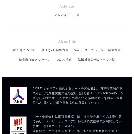
Adviser
アドバイザー一覧
About Us
私たちについて
就活Q&A 編集方針
Webテストコンテンツ 編集方針
編集責任者メッセージ
D&Iの推進
就活対策資料&ツール一覧