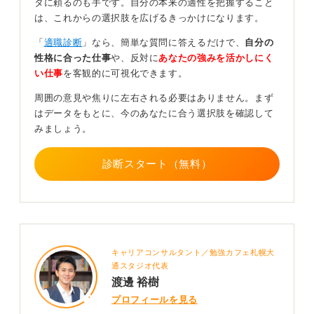
他人との比較はNG！ SNSから距離をおいて心身の健
タに頼るのも手です。自分の本来の適性を把握すること
康を取り戻そう
は、これからの選択肢を広げるきっかけになります。
「
適職診断
」なら、簡単な質問に答えるだけで、
自分の
つらい時期は、一時的にSNSから離れて他人と自分を比
性格に合った仕事
や、反対に
あなたの強みを活かしにく
べるのをやめ、しっかりと睡眠や食事をとり、軽い運動
い仕事
を客観的に可視化できます。
をするなど、心と体の基本を整えることも非常に重要で
す。
周囲の意見や焦りに左右される必要はありません。まず
はデータをもとに、今のあなたに合う選択肢を確認して
そして最後に、これまでの自分の成功体験や頑張ってき
みましょう。
たことを思い出して自信を取り戻し、また面接の練習を
再開するなど、具体的な行動に少しずつ戻していくこと
診断スタート（無料）
で、自然と前向きなサイクルへと復帰できますよ。
0
キャリアコンサルタント／勉強カフェ札幌大
通スタジオ代表
渡邊 裕樹
プロフィールを見る