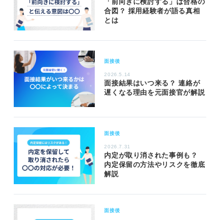
「前向きに検討する」は合格の
合図？ 採用経験者が語る真相
とは
面接後
2026.5.14
面接結果はいつ来る？ 連絡が
遅くなる理由を元面接官が解説
面接後
2026.7.31
内定が取り消された事例も？
内定保留の方法やリスクを徹底
解説
面接後