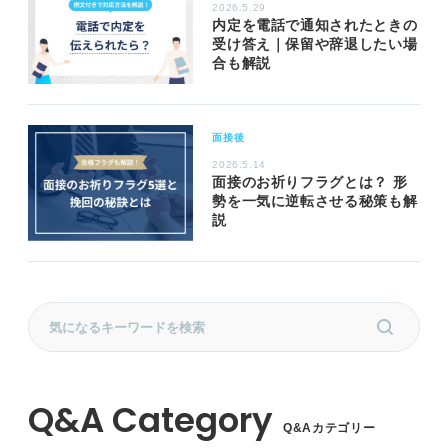
2026.5.29
内定を電話で通知されたときの
受け答え｜保留や辞退したい場
合も解説
面接後
2026.5.14
面接のお祈りフラグとは？ 形
勢を一気に逆転させる秘策も解
説
Q&Aカテゴリー