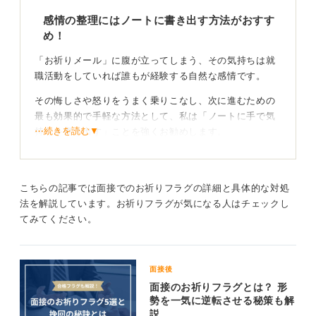
感情の整理にはノートに書き出す方法がおすす
め！
「お祈りメール」に腹が立ってしまう、その気持ちは就
職活動をしていれば誰もが経験する自然な感情です。
その悔しさや怒りをうまく乗りこなし、次に進むための
最も効果的で手軽な方法として、私は「ノートに手で気
⋯続きを読む▼
持ちを書き出す」ことを強くお勧めします。
パソコンで速く打ち込むのではなく、あえて時間をかけ
てペンで紙に書くことが重要です。手で書くというゆっ
くりとした作業は、自分の中で渦巻いている言葉になら
こちらの記事では面接でのお祈りフラグの詳細と具体的な対処
ない感情を一つひとつ丁寧に見つめ、整理して言葉に変
法を解説しています。お祈りフラグが気になる人はチェックし
換するプロセスになります。
てみてください。
これにより、不思議と冷静さを取り戻し、客観的に自分
の状況をとらえ直すことができるのです。
面接後
面接のお祈りフラグとは？ 形
ありのままの気持ちを書き出すことで冷静になろ
勢を一気に逆転させる秘策も解
う！
説