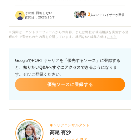
しさと虚しさでとてもむかついてしまいます。
その他 回答しない
2
友人たちは次々と内定をもらっていて、自分だけ遅れを
人のアドバイザーが回答
質問日：
2025/10/7
とっているように感じ、精神的にもかなりきついです。
※質問は、エントリーフォームからの内容、または弊社が就活相談を実施する過
どうすればお祈りしてきた企業へのむかつく感情とうま
程の中で寄せられた内容を公開しています。就活Q&A 編集方針は
こちら
く向き合えるでしょうか？ お祈りメールが来ても、気持
ちを切り替えて次の選考に進むにはどうしたら良いかな
ど、具体的なアドバイスをお願いいたします。
GoogleでPORTキャリアを「優先するソース」に登録する
と、
知りたいQ&Aへすぐにアクセスできる
ようになりま
す。ぜひご登録ください。
優先ソースに登録する
キャリアコンサルタント
高尾 有沙