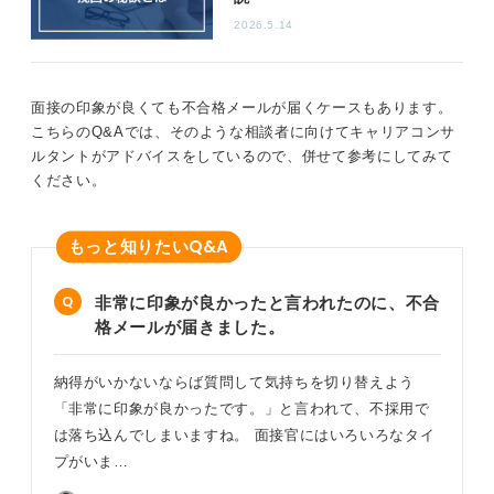
2026.5.14
人に話すという方法もありますが、相手の反応はコント
ロールできないため、ときには意図しない言葉で余計に
傷つく可能性もあります。
面接の印象が良くても不合格メールが届くケースもあります。
その点、ノートは絶対にあなたを裏切らない安全な場所
こちらのQ&Aでは、そのような相談者に向けてキャリアコンサ
です。悔しい、悲しい、むかつく、といった感情をあり
ルタントがアドバイスをしているので、併せて参考にしてみて
のままに書き出すことで、心を整理し、また前を向くた
ください。
めのエネルギーに変えていってください。
Q&A
もっと知りたい
0
非常に印象が良かったと言われたのに、不合
格メールが届きました。
納得がいかないならば質問して気持ちを切り替えよう
「非常に印象が良かったです。」と言われて、不採用で
は落ち込んでしまいますね。 面接官にはいろいろなタイ
プがいま…