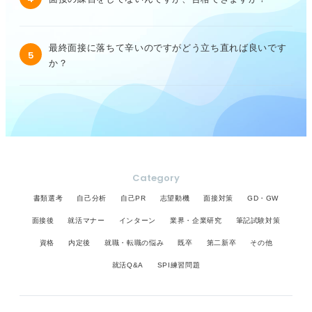
最終面接に落ちて辛いのですがどう立ち直れば良いです
5
か？
Category
書類選考
自己分析
自己PR
志望動機
面接対策
GD・GW
面接後
就活マナー
インターン
業界・企業研究
筆記試験対策
資格
内定後
就職・転職の悩み
既卒
第二新卒
その他
就活Q&A
SPI練習問題