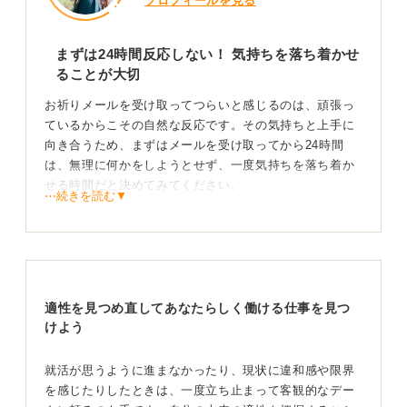
プロフィールを見る
まずは24時間反応しない！ 気持ちを落ち着かせ
ることが大切
お祈りメールを受け取ってつらいと感じるのは、頑張っ
ているからこその自然な反応です。その気持ちと上手に
向き合うため、まずはメールを受け取ってから24時間
は、無理に何かをしようとせず、一度気持ちを落ち着か
せる時間だと決めてみてください。
⋯続きを読む▼
心が少し冷静になったら、ノートに①「選考に通過しな
かった」という事実、②それに対する自分の解釈や気持
ち、そして③「次は何を改善しようか」という次の一手
を書き出して、思考を整理してみましょう。
適性を見つめ直してあなたらしく働ける仕事を見つ
たとえば、「自己PRの冒頭30秒をよりわかりやすくしよ
けよう
う」とか、「自分の経験を数字で伝えられるように準備
しよう」といった、具体的な次への行動が見えてくるは
ずです。
就活が思うように進まなかったり、現状に違和感や限界
を感じたりしたときは、一度立ち止まって客観的なデー