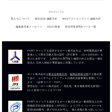
About Us
私たちについて
就活Q&A 編集方針
Webテストコンテンツ 編集方針
編集責任者メッセージ
D&Iの推進
就活対策資料&ツール一覧