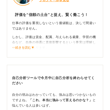
プロフィールを見る
評価を“信頼の土台”と捉え、賢く働こう！
仕事の評価を重視しないという価値観は、決して間違い
ではありません。
しかし、評価は賃金、配属、与えられる裁量、学習の機
会など、自身の待遇に直接影響するという事実は理解し
⋯続きを読む▼
ておく必要があります。
評価そのものを目的とするのではなく、「日々の生活を
楽にするための行動」や「賃金に対する責任を果たす機
会」ととらえるのがおすすめです。
具体的には、期限の厳守、進捗の可視化、予防的な連絡
自己分析ツールで今月中に自己分析を終わらせてく
という3点を徹底するだけでも、周囲からの信頼は大きく
ださい
変わります。いわゆる、報告・連絡・相談（ほうれんそ
う）を丁寧におこなうことが基本となります。
自分の弱みはわかっていても、強みは思いつかないもの
ですよね。
「これ、本当に強みって言えるのかな？」
と
モチベーションが湧かないなら、原因の切り分けを
悩んでいる人は多いはず。
しよう！