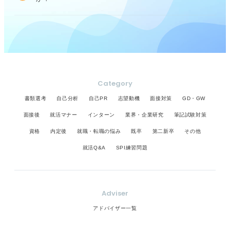
Category
書類選考
自己分析
自己PR
志望動機
面接対策
GD・GW
面接後
就活マナー
インターン
業界・企業研究
筆記試験対策
資格
内定後
就職・転職の悩み
既卒
第二新卒
その他
就活Q&A
SPI練習問題
Adviser
アドバイザー一覧