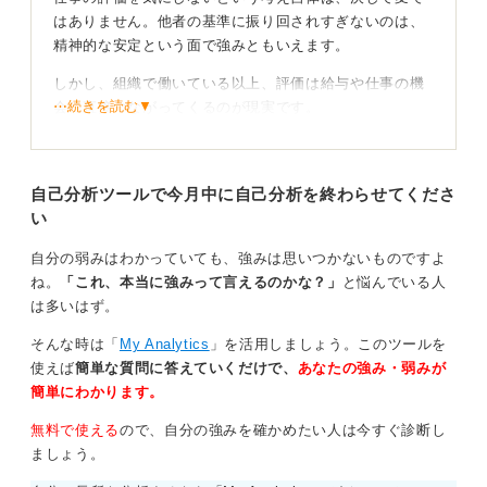
はありません。他者の基準に振り回されすぎないのは、
精神的な安定という面で強みともいえます。
しかし、組織で働いている以上、評価は給与や仕事の機
⋯続きを読む▼
会に直接つながってくるのが現実です。
自分では頑張っているつもりでも、会社や上司が求める
方向性とずれていると、「空回りしている」ととらえら
自己分析ツールで今月中に自己分析を終わらせてくださ
れ、評価されないという不幸な状況になりかねません。
い
これは「キャリアサバイバル理論」という考え方でも示
されています。
自分の弱みはわかっていても、強みは思いつかないものですよ
ね。
「これ、本当に強みって言えるのかな？」
と悩んでいる人
自分の頑張りや実績をアピールすることが評価につ
は多いはず。
ながる
そんな時は「
My Analytics
」を活用しましょう。このツールを
まずは、自分が組織から何を期待されているのか（期待
使えば
簡単な質問に答えていくだけで、
あなたの強み・弱みが
役割）をしっかり認識することが第一歩です。
簡単にわかります。
そのうえで、できるようになったことや改善したこと
無料で使える
ので、自分の強みを確かめたい人は今すぐ診断し
を、どんなに小さなことでも実績として記録し、面談な
ましょう。
どの場でアピールしていくことが大切といえます。