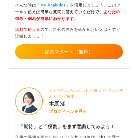
そんな時は「
My Analytics
」を活用しましょう。このツ
ールを使えば
簡単な質問に答えていくだけで、
あなたの
もし、現状より少しでも評価を上げたい場合は、月に一
強み・弱みが簡単にわかります。
度の改善提案やナレッジ共有など、負荷の低い行動を意
識すると良いでしょう。
無料で使える
ので、自分の強みを確かめたい人は今すぐ
診断しましょう。
モチベーションが湧かない背景に、役割の不一致や不公
平感、心身の疲労などがある場合は、それらの原因を切
り分けて考えることが大切です。
診断スタート（無料）
ジョブクラフティング（仕事の再定義）や異動を検討す
るのも一つの手です。
仕事以外に重心を置く生き方も素晴らしい選択ですが、
職場では最低限「約束を守る人」でいることが信頼の土
キャリアコンサルタント／1級キャリアコンサ
台になります。
ルティング技能士
木原 渚
0
プロフィールを見る
「期待」と「役割」をまず意識してみよう！
仕事の評価を気にしないという考え自体は、決して変で