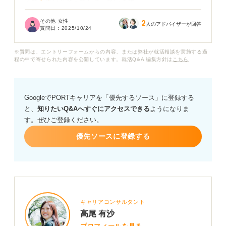
うでも良いと考えてしまっています。
その他 女性
2
正直なところ、頑張っても評価が変わらなかった過去が
人のアドバイザーが回答
質問日：
2025/10/24
あるので、最低限のやるべきことだけやっていれば良い
かなという気持ちにもなっていて、上司からその姿勢を
※質問は、エントリーフォームからの内容、または弊社が就活相談を実施する過
指摘されて何とも言えない気持ちになっています。
程の中で寄せられた内容を公開しています。就活Q&A 編集方針は
こちら
自分では特に問題だとは思っていないのですが、このま
まの考え方で仕事をしていても大丈夫なのでしょうか？
GoogleでPORTキャリアを「優先するソース」に登録する
最低限の仕事をしていれば迷惑にはならないと思ってい
と、
知りたいQ&Aへすぐにアクセスできる
ようになりま
たのですが、そうでもないんですかね......。
す。ぜひご登録ください。
私が仕事の評価に興味を持てないのは、単なるやる気不
優先ソースに登録する
足なのでしょうか？ どうすれば仕事に対するモチベーシ
ョンを維持できるのか、教えていただきたいです。
キャリアコンサルタント
高尾 有沙