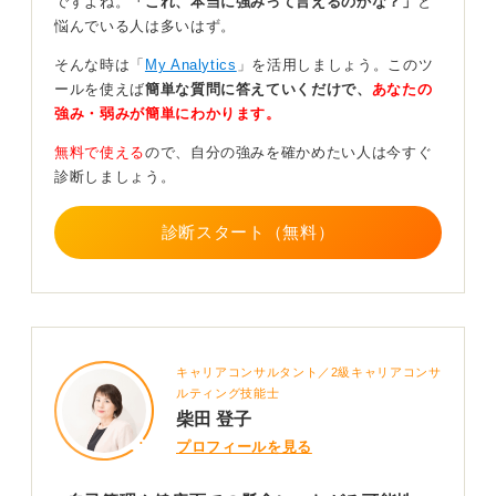
ですよね。
「これ、本当に強みって言えるのかな？」
と
ただし、体型とは別に「清潔感」や「身だしなみ」は非
悩んでいる人は多いはず。
常に重要な評価ポイントになります。
そんな時は「
My Analytics
」を活用しましょう。このツ
たとえば、自身の体に合っていないスーツを着ている
ールを使えば
簡単な質問に答えていくだけで、
あなたの
と、だらしなく見えてしまうことがあるのです。また、
強み・弱みが簡単にわかります。
背中が丸まっていると、自信がないような印象を与えて
しまうかもしれません。
無料で使える
ので、自分の強みを確かめたい人は今すぐ
診断しましょう。
そのため、体重や体型そのものを過度に気にする必要は
ありませんが、自身の体にフィットした清潔感のあるス
診断スタート（無料）
ーツを選び、面接時には背筋を伸ばしてハキハキと話す
といった、基本的な身だしなみや姿勢を意識することが
大切です。
髪型や靴の手入れなど、全体の清潔感を整えることで、
体型にかかわらず、相手に好印象を与えることができま
すよ。
キャリアコンサルタント／2級キャリアコンサ
ルティング技能士
柴田 登子
2
プロフィールを見る