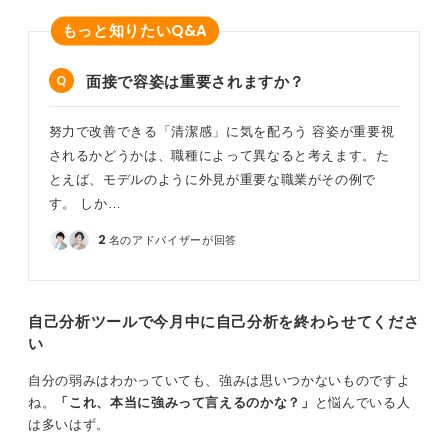
そして、もう一つ非常に大切なのが、面接の場では自身
Q&A
もっと知りたい
の体型を一切気にしないことです。清潔感を完璧に整え
たら、あとは「自分は太っている」という意識を完全に
面接で容姿は重要されますか？
捨ててください。
自信を持って堂々とした態度で臨めば、相手もあなたの
努力で改善できる「清潔感」に気を配ろう 容姿が重要視
体型に引きずられることなく、あなたの話の中身に集中
されるかどうかは、職種によって異なると考えます。た
してくれるはずです。面接で体型について直接触れられ
とえば、モデルのように外見が重要な職業がその例で
ることは、ハラスメントにあたるため、ほとんどないと
す。 しか…
考えて良いでしょう。
2
名のアドバイザーが回答
大切なのは、自信を持って、清潔感のある身だしなみ
で、あなた自身の魅力や能力をしっかりと伝えることで
す。
自己分析ツールで今月中に自己分析を終わらせてくださ
0
い
自分の弱みはわかっていても、強みは思いつかないものですよ
ね。
「これ、本当に強みって言えるのかな？」
と悩んでいる人
は多いはず。