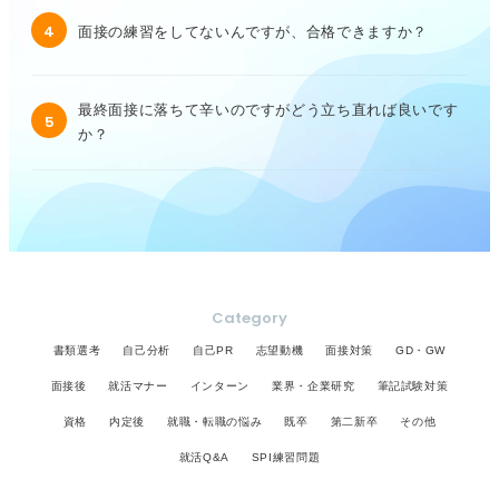
4
面接の練習をしてないんですが、合格できますか？
最終面接に落ちて辛いのですがどう立ち直れば良いです
5
か？
Category
書類選考
自己分析
自己PR
志望動機
面接対策
GD・GW
面接後
就活マナー
インターン
業界・企業研究
筆記試験対策
資格
内定後
就職・転職の悩み
既卒
第二新卒
その他
就活Q&A
SPI練習問題