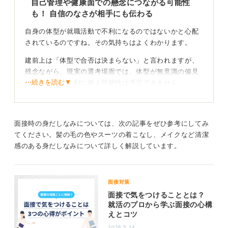
自己管理や健康面での懸念につながる可能性
も！ 自信のなさが相手にも伝わる
自身の体型が就職活動で不利になるのではないかと心配
されているのですね。その気持ちはよくわかります。
建前上は「体型で合否は決まらない」と言われますが、
残念ながら、現実の選考場面では、体型が無意識の偏見
⋯続きを読む▼
につながり、不利に働く可能性は否定できません。
その理由として、まず採用側の視点があります。人は見
た目で判断してはいけないと理解していても、「自己管
理ができていないのでは？」「健康面に不安があるので
面接時の身だしなみについては、次の記事をぜひ参考にしてみ
は？」といったネガティブな印象を持たれてしまうリス
てください。髪の毛の色やスーツの着こなし、メイクなど清潔
クがあるのです。
感のある身だしなみについて詳しく解説しています。
特に近年、メンタルヘルスの問題も重視される中で、体
型と精神的な不安定さを結びつけて懸念される可能性も
面接対策
ゼロではありません。
面接で気をつけることとは？
そして、もう一つ非常に大きな理由が、自身のメンタル
就活のプロから学ぶ面接の心構
えとコツ
面です。面接会場で周りの応募者と自分を比べてしま
い、「太っている自分だけが浮いている」「だからダメ
2026.5.14