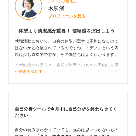
ルティング技能士
木原 渚
プロフィールを見る
体型より清潔感が重要！ 信頼感を演出しよう
就職活動において、自身の体型が選考に不利になるので
はないかと心配されているのですね。「デブ」という表
現は少し直接的ですが、その気持ちはよくわかります。
まず結論から言うと、企業が体型そのものを理由に合否
⋯続きを読む▼
を判断することは、基本的にはありません。採用担当者
が見ているのは、あくまで仕事に必要な能力や物事に取
り組む姿勢、そして「この人と一緒に働きたいか」とい
った人柄です。
自己分析ツールで今月中に自己分析を終わらせてく
ださい
スーツのフィット感や姿勢などが見られている！ 好
印象を勝ち取ろう
自分の弱みはわかっていても、強みは思いつかないもの