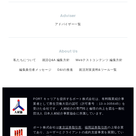
Adviser
アドバイザー一覧
About Us
私たちについて
就活Q&A 編集方針
Webテストコンテンツ 編集方針
編集責任者メッセージ
D&Iの推進
就活対策資料&ツール一覧