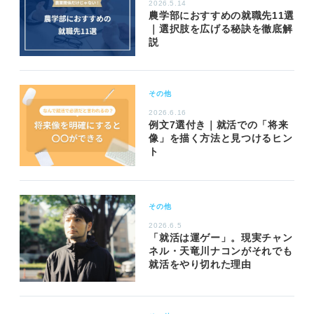
2026.5.14
農学部におすすめの就職先11選
｜選択肢を広げる秘訣を徹底解
説
その他
2026.6.16
例文7選付き｜就活での「将来
像」を描く方法と見つけるヒン
ト
その他
2026.6.5
「就活は運ゲー」。現実チャン
ネル・天竜川ナコンがそれでも
就活をやり切れた理由