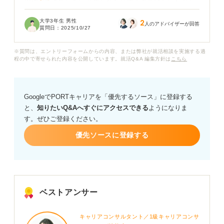
管理ができていないと思われたりするのではないかと心
配です。
大学3年生 男性
2
人のアドバイザーが回答
質問日：
2025/10/27
実際に、面接で体型について触れられることはあるので
しょうか？ また、体型が理由で不採用になるケースはあ
※質問は、エントリーフォームからの内容、または弊社が就活相談を実施する過
るのでしょうか？
程の中で寄せられた内容を公開しています。就活Q&A 編集方針は
こちら
もし不利になり得るとしたら、それをカバーするために
どんな工夫や注意点があるのか知りたいです。
GoogleでPORTキャリアを「優先するソース」に登録する
と、
知りたいQ&Aへすぐにアクセスできる
ようになりま
す。ぜひご登録ください。
優先ソースに登録する
ベストアンサー
キャリアコンサルタント／1級キャリアコンサ