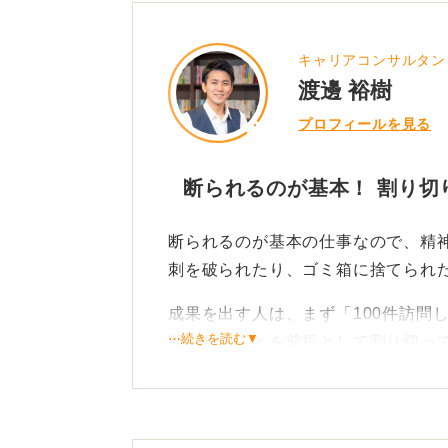
キャリアコンサルタン
渡邊 裕樹
プロフィールを見る
断られるのが基本！ 割り切
断られるのが基本の仕事なので、精
刺を破られたり、ゴミ箱に捨てられ
成果を出す人は、まず「100件訪問
⋯続きを読む▼
断られることを前提として割り切っ
そして、ただ数をこなすのではなく
夫と改善を繰り返しているのです。
など、ゲーム感覚で取り組んでいま