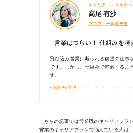
キャリアコンサルタン
高尾 有沙
プロフィールを見る
営業はつらい！ 仕組みを考
飛び込み営業は断られる前提の仕事
です。しかし、仕組みで軽減するこ
す。
⋯続きを読む▼
①ターゲティング：業種・規模・課
②目的別スクリプト：初回接触は、
作成する
③KPI分解：訪問→会話→アポ→受
こちらの記事では営業職のキャリアプラ
かを探る
営業のキャリアプランで悩んでいる人は