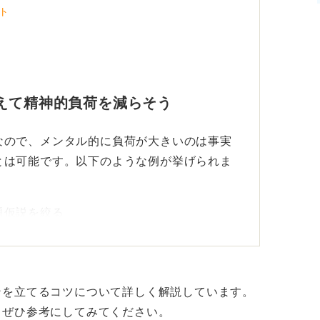
ト
えて精神的負荷を減らそう
なので、メンタル的に負荷が大きいのは事実
とは可能です。以下のような例が挙げられま
題仮説を絞る
あくまで次アポ獲得に特化してスクリプトを
注のなかで、どこの数値に改善余地があるの
ンを立てるコツについて詳しく解説しています。
、ぜひ参考にしてみてください。