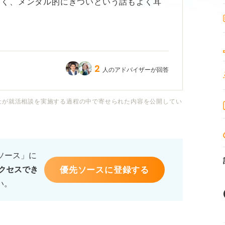
多く、メンタル的にきついという話もよく耳
れ続けると落ち込んでしまうと思うので本当
2
人のアドバイザーが回答
でしょうか？ またどのような考え方でメン
社が就活相談を実施する過程の中で寄せられた内容を公開してい
的な工夫や、先輩社員がどうやって苦しい時
す。
るソース」に
優先ソースに登録する
クセスでき
い。