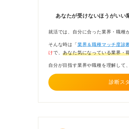
アルバイトで営業の疑似体験
あなたが受けないほうがいい
もし興味があるなら、学生のうちに
就活では、自分に合った業界・職種
してみてください。ほとんど断られ
そんな時は「
業界＆職種マッチ度診
を工夫する経験は、営業のリアルな
け
で、
あなた気になっている業界・
案してみるのも良いでしょう。
自分が目指す業界や職種を理解して
飛び込み営業で最も精神的に厳しい
り越えられるかどうかが一つの分岐
診断ス
0