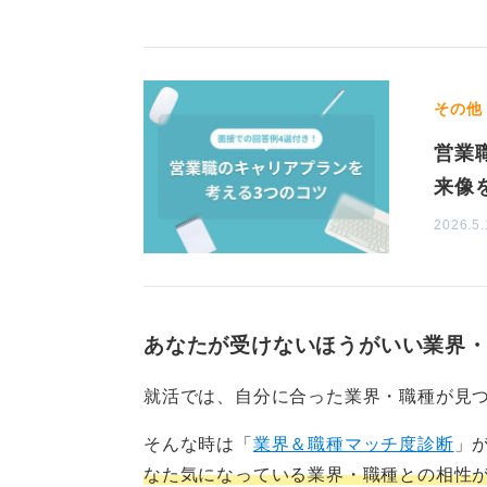
目標設定やマインドセットで
毎日「話を聞いてもらう」「名刺を
積み重ねていくことで、自己肯定感
その他
営業
また、飛び込み営業では断られるこ
を持ち、断りは個人否定ではなく条
来像
2026.5.
仕事のなかでの工夫だけでなく、ス
り、相談できる同僚や上司を確保し
苦しい時期にスケジュールを工夫し
あなたが受けないほうがいい業界
たとえば、訪問相手が対応しやすい
負担を減らしたり、午前中はテレア
就活では、自分に合った業界・職種が見
て行動するといったことです。
そんな時は「
業界＆職種マッチ度診断
」
日報は「学びと次の仮説」に寄せ、
なた気になっている業界・職種との相性