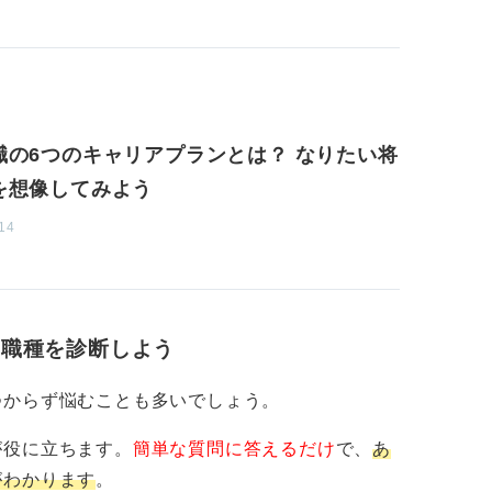
気持ちを保っていこう
もらう」など小さな目標を設定し、達成感を
を高められます。
職の6つのキャリアプランとは？ なりたい将
とが当たり前だと受け入れるマインドセット
件が不一致だっただけととらえましょう。
を想像してみよう
14
トレス管理のための生活習慣を身に付けた
たりすることも同様に大切です。
て解決した先輩社員もいます。
・職種を診断しよう
時間帯を狙うことで、効率を上げ、心理的な
ポや準備、午後は訪問など、メリハリを付け
つからず悩むことも多いでしょう。
が役に立ちます。
簡単な質問に答えるだけ
で、
あ
週単位で成功パターンを検証します。休息・
がわかります
。