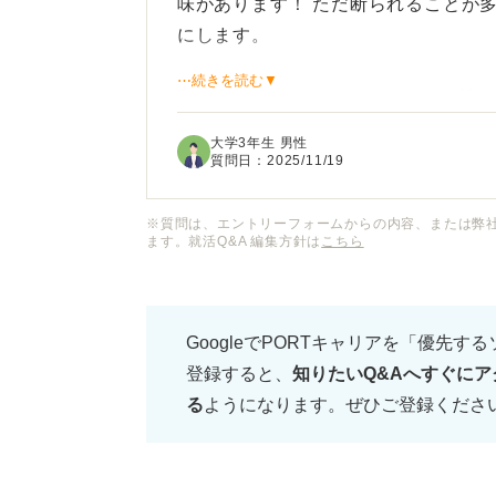
味があります！ ただ断られることが
にします。
⋯続きを読む▼
私は人と話すことは好きですが、断ら
にやっていけるのか不安です。
大学3年生 男性
質問日：
2025/11/19
飛び込み営業はこんな私でもできるの
タルを保つと良いのでしょうか？
※質問は、エントリーフォームからの内容、または弊
ます。就活Q&A 編集方針は
こちら
モチベーションを維持するための具体
期を乗り越えているのかも知りたいで
GoogleでPORTキャリアを「優先す
登録すると、
知りたいQ&Aへすぐにア
る
ようになります。ぜひご登録くださ