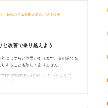
ト／勉強カフェ札幌大通スタジオ代表
りと改善で乗り越えよう
神的にはつらい側面があります。目の前で名
たりすることも珍しくありません。
して1件契約できれば良い」というように、
ています。
、「次はどうアプローチしようか」と常に工
私も営業時代は、ビルごとに攻略法を考える
した。