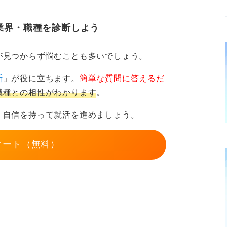
をしながら工夫をこらそう
業界・職種を診断しよう
ティッシュ配りやチラシ配りのアルバイトを
が見つからず悩むことも多いでしょう。
るなかで、どうすれば受け取ってもらえるか
断
」が役に立ちます。
簡単な質問に答えるだ
疑似体験になります。飲食店で推奨商品を提
職種との相性がわかります
。
、自信を持って就活を進めましょう。
のは最初の1週間といわれますが、そこを乗
点になります。
タート（無料）