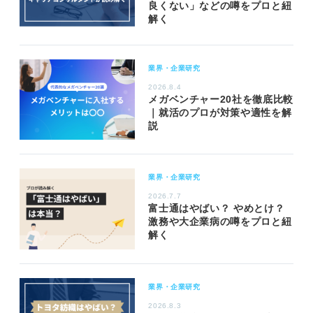
良くない」などの噂をプロと紐
解く
業界・企業研究
2026.8.4
メガベンチャー20社を徹底比較
｜就活のプロが対策や適性を解
説
業界・企業研究
2026.7.7
富士通はやばい？ やめとけ？
激務や大企業病の噂をプロと紐
解く
業界・企業研究
2026.8.3