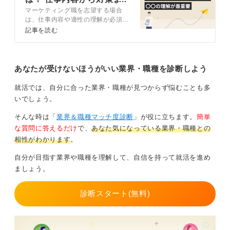
①定性的なインタビューや定量的な行動データの読み解
マーケティング職を志望する場合
で徹底解説
きを通した「顧客理解」
は、仕事内容や適性の理解が必須で
す。また、ほかの学生との差別化の
記事を読む
②ペルソナ・ジョブ理論・ベネフィット設計をもとにし
コツも押さえておきましょう。この
記事ではマーケティング職に向いて
た「価値提案」
いる人の特徴やマーケティング職に
就くコツをキャリアコンサルタント
③検索・SNS・広告・オウンド・PRなどから最適解を見
あなたが受けないほうがいい業界・職種を診断しよう
が解説します。
つけだす「チャネル戦略」
就活では、自分に合った業界・職種が見つからず悩むことも多
④見出し・ビジュアル・CTAを工夫する「クリエイティ
いでしょう。
ブ検証」
そんな時は「
業界＆職種マッチ度診断
」が役に立ちます。
簡単
⑤KPIとラグ指標の分解などをおこなう「計測」
な質問に答えるだけ
で、
あなた気になっている業界・職種との
相性がわかります
。
ときには数字が出ずしんどいこともあり、壮大な業務領
域だと感じる人もいるかもしれません。
自分が目指す業界や職種を理解して、自信を持って就活を進め
ましょう。
まずは一領域でOK！ 職種に必須なPDCAの型を体得
しよう
診断スタート(無料)
もちろん、最初からすべてを背負う必要はありません。
まずは一領域（例： SEO記事の構成→公開→順位・CV