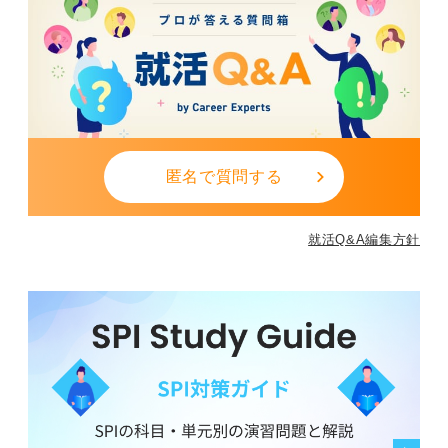
検証）でPDCAの型を体得すると、ほかの領域にも転用
しやすいです。
たとえば、SEO記事を作ってみましょう。「構成」「公
開」「順位・CV検証」といった流れを踏むと、PDCAの
型が理解できます。
0
匿名で質問する
就活Q&A編集方針