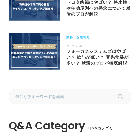
トヨタ紡織はやばい？ 将来性
や年功序列への懸念について就
活のプロが解説
業界・企業研究
2026.7.30
フォーカスシステムズはやば
い？ 給与が低い？ 客先常駐が
多い？ 就活のプロが徹底解説
Q&Aカテゴリー