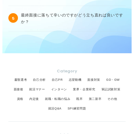
最終面接に落ちて辛いのですがどう立ち直れば良いです
5
か？
Category
書類選考
自己分析
自己PR
志望動機
面接対策
GD・GW
面接後
就活マナー
インターン
業界・企業研究
筆記試験対策
資格
内定後
就職・転職の悩み
既卒
第二新卒
その他
就活Q&A
SPI練習問題