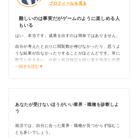
プロフィールを見る
難しいのは事実だがゲームのように楽しめる人
もいる
はい、本当です。成果を出すのは簡単ではありません。
自分が考えたとおりに閲覧数が伸びなかったり、思うよ
うな結果が出なかったりすることがほとんどです。常に
数字と向き合い、分析と仮説検証を繰り返す地道な作業
⋯続きを読む▼
が求められます。
しかし、その難しさのなかにおもしろさを見いだせるか
どうかが、この仕事の適性だといえます。ただ漠然と大
変だと感じるか、ゲームのように楽しめるかで、評価は
大きく変わります。
あなたが受けないほうがいい業界・職種を診断しよ
う
やりがいは社会に対して結果を出せるところ！ まず
は自分で試そう
就活では、自分に合った業界・職種が見つからず悩むこ
とも多いでしょう。
自分が立てた仮説が、結果として数字に表れ、社会に影