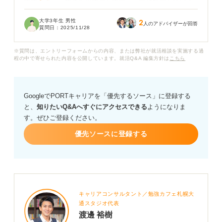
索すると、「成果を出すのが大変」「常に勉強し続ける
必要がある」「数字に追われる」といったネガティブな
大学3年生 男性
2
情報が多く、不安を感じています。
人のアドバイザーが回答
質問日：
2025/11/28
マーケティングの仕事は本当に難しいのでしょうか？
※質問は、エントリーフォームからの内容、または弊社が就活相談を実施する過
程の中で寄せられた内容を公開しています。就活Q&A 編集方針は
こちら
もしそうであれば、どのような点で苦労するのか知りた
いです。逆に、マーケティングの仕事にやりがいがある
とすれば、どのような点に魅力を感じて働いている人が
GoogleでPORTキャリアを「優先するソース」に登録する
多いのかも気になります。
と、
知りたいQ&Aへすぐにアクセスできる
ようになりま
す。ぜひご登録ください。
優先ソースに登録する
キャリアコンサルタント／勉強カフェ札幌大
通スタジオ代表
渡邊 裕樹