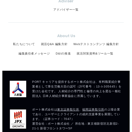
Adviser
アドバイザー一覧
About Us
私たちについて
就活Q&A 編集方針
Webテストコンテンツ 編集方針
編集責任者メッセージ
D&Iの推進
就活対策資料&ツール一覧