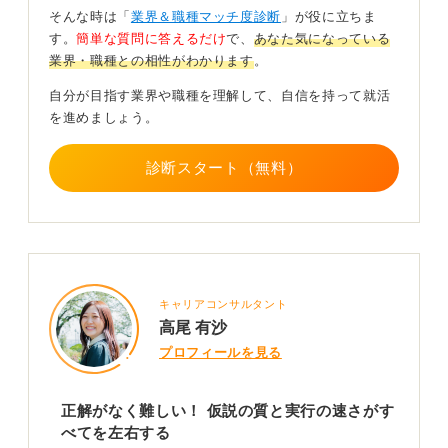
響を及ぼせたときの喜びは格別です。
そんな時は「
業界＆職種マッチ度診断
」が役に立ちま
す。
簡単な質問に答えるだけ
で、
あなた気になっている
この仕事は、数字を見て分析し、仮説を立てて検証する
業界・職種との相性がわかります
。
というサイクルの繰り返しなので、そのプロセスを楽し
める人には最高の仕事です。
自分が目指す業界や職種を理解して、自信を持って就活
を進めましょう。
まずは自分のSNSで「どうすれば見てもらえるか」を分
析してみましょう。自分に合うかどうかを確かめられま
す。セルフインターンシップのような感覚で、ぜひ挑戦
診断スタート（無料）
してみてください。
0
キャリアコンサルタント
高尾 有沙
プロフィールを見る
正解がなく難しい！ 仮説の質と実行の速さがす
べてを左右する