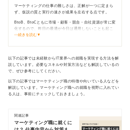
マーケティングの仕事の難しさは、正解が一つに定まら
ず、仮説の質と実行の速さが成果を左右する点です。
BtoB、BtoCともに市場・顧客・競合・自社資源が常に変
化するので、昨日の最適が今日は通用しないことも起こ
⋯続きを読む▼
りえます。
学習意欲の高い人や学びのサイクルを回すことに喜びを
見いだせる人には適性があります。
以下の記事では未経験からIT業界への就職を実現する方法を解
また、成果が数字で見えるため、改善の手触りが強く、
説しています。必要なスキルや対策方法なども解説しているの
チームで勝ち筋を作っていく過程におもしろさを感じや
で、ぜひ参考にしてください。
すい仕事です。
以下の記事ではマーケティング職の特徴や向いている人などを
解説しています。マーケティング職への就職を視野に入れてい
地道な作業が多かったり、成果が出なかったりする
る人は、事前にチェックしておきましょう。
こともある
複数の要素を地道に往復しながらより良い方針・施策を
打ち立てることができるかが鍵になります。
関連記事
マーケティング職に就くに
具体的な要素は以下のようなものです。
は？ 仕事内容から対策ま