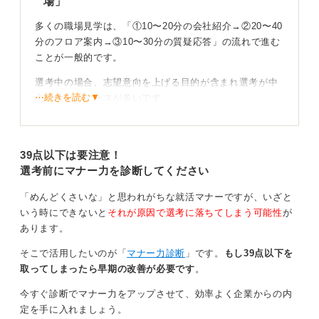
場」
多くの職場見学は、「①10〜20分の会社紹介→②20〜40
分のフロア案内→③10〜30分の質疑応答」の流れで進む
ことが一般的です。
選考中の場合、志望意向を上げる目的が含まれ選考が中
⋯続きを読む▼
心ではないケースが多いです。
もちろん選考要素を含む場合もないわけではないです
が、評価の焦点はマナーの減点などではなく観察の姿勢
39点以下は要注意！
と質問の質です。
選考前にマナー力を診断してください
働き方を観察し要点は紙のメモに取ろう
「めんどくさいな」と思われがちな就活マナーですが、いざと
いう時にできないと
それが原因で選考に落ちてしまう可能性
が
服装は指定がなければスーツ、私服指定ならビジネスカ
あります。
ジュアルが無難です。受付〜退館までの所作を丁寧に、
見られている意識を持ちましょう。
そこで活用したいのが「
マナー力診断
」です。
もし39点以下を
取ってしまったら早期の改善が必要です
。
見学中は、チームの席配置、コミュニケーション手段
（口頭／チャット／ミーティングの頻度）、ドキュメン
今すぐ診断でマナー力をアップさせて、効率よく企業からの内
トの整備度、集中と雑談のバランス、来客対応や電話の
定を手に入れましょう。