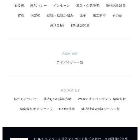
面接後
就活マナー
インターン
業界・企業研究
筆記試験対策
資格
内定後
就職・転職の悩み
既卒
第二新卒
その他
就活Q&A
SPI練習問題
Adviser
アドバイザー一覧
About Us
私たちについて
就活Q&A 編集方針
Webテストコンテンツ 編集方針
編集責任者メッセージ
D&Iの推進
就活対策資料&ツール一覧