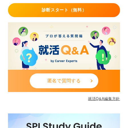
運用など「働き方」を静かに観察します。
診断スタート（無料）
その際、必要に応じてメモを取りましょう。スマホへの
メモはなるべく避けて紙のメモを使用し、メモを取る前
には一言確認をしておくと安心です。
とはいえメモに集中しすぎると話が入ってこなくなるた
め、メモは要点のみにしておきましょう。固有名詞や顧
客情報の書き取りは避けてください。
具体的な質問内容やお礼メールまで意識すると好印
象につながる
質問は敬意＋事実ベースで用意しましょう。たとえば
匿名で質問する
「配属直後に慣れておくと良いツールや作業はあります
か」「繁忙期の一日の流れと、体力・学習面の工夫を教
就活Q&A編集方針
えていただけますか」など、具体的に働くイメージが付
くような質問がおすすめです。
終了後翌営業日までにお礼メールを送付し、職場見学を
通じての学びと志望理由の更新点を一段だけ添えると印
象が良くなります。