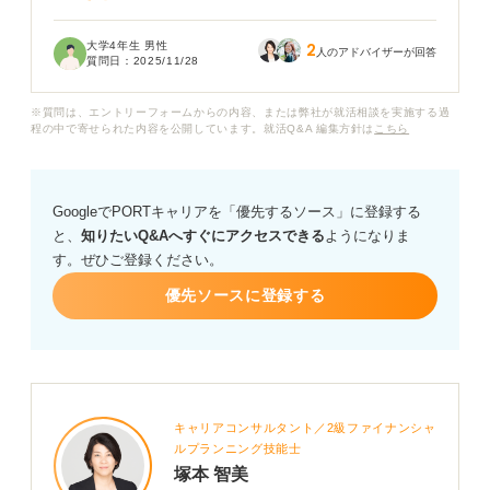
また、服装はスーツで行くべきでしょうか。見学中の態
大学4年生 男性
2
度も選考の一部として見られているのでしょうか。
人のアドバイザーが回答
質問日：
2025/11/28
企業のリアルな雰囲気を知れるのは楽しみですが、失礼
※質問は、エントリーフォームからの内容、または弊社が就活相談を実施する過
なことをしてマイナス評価につながらないか心配です。
程の中で寄せられた内容を公開しています。就活Q&A 編集方針は
こちら
職場見学での心構えや準備すべきことなどがあれば、ぜ
ひアドバイスをお願いします。
GoogleでPORTキャリアを「優先するソース」に登録する
と、
知りたいQ&Aへすぐにアクセスできる
ようになりま
す。ぜひご登録ください。
優先ソースに登録する
キャリアコンサルタント／2級ファイナンシャ
ルプランニング技能士
塚本 智美