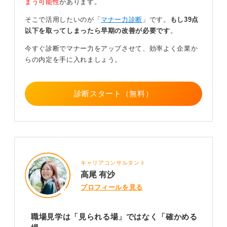
まう可能性
があります。
そこで活用したいのが「
マナー力診断
」です。
もし39点
見学中は、最低限の言動に気をつけましょう。 企業側も
以下を取ってしまったら早期の改善が必要です
。
機密情報の管理はしていますが、あえてそこを聞き出そ
うとしたり、見て何かを言ったりするような言動は控え
今すぐ診断でマナー力をアップさせて、効率よく企業か
るべきです。
らの内定を手に入れましょう。
また、意外と見落としがちなのが挨拶です。案内してく
れる人事の人には挨拶をするけれど、すれ違う社員の人
診断スタート（無料）
には挨拶をしない、といったことがないよう社内全体へ
のマナーを意識して振る舞ってください。
0
キャリアコンサルタント
高尾 有沙
プロフィールを見る
職場見学は「見られる場」ではなく「確かめる