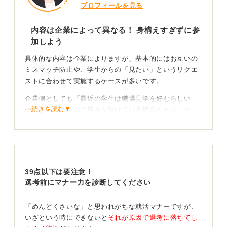
プロフィールを見る
内容は企業によって異なる！ 身構えすぎずに参
加しよう
具体的な内容は企業によりますが、基本的にはお互いの
ミスマッチ防止や、学生からの「見たい」というリクエ
ストに合わせて実施するケースが多いです。
企業側としても「最近の学生は職場見学を好むらしい
⋯続きを読む▼
よ」といった理由で機会を設けている場合もあり、そこ
まで深い意図はないこともよくあります。
落とすための場ではないので緊張しすぎないように
企業側も「ここでこんなことを聞いたら落としてやろ
39点以下は要注意！
う」と待ち構えているわけではないと思います。ですか
選考前にマナー力を診断してください
ら、そこまで「選考だ」と身構えて緊張しすぎる必要は
ありません。
「めんどくさいな」と思われがちな就活マナーですが、
いざという時にできないと
それが原因で選考に落ちてし
機密情報の詮索や挨拶の範囲には注意